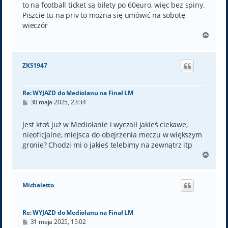
to na football ticket są bilety po 60euro, więc bez spiny.
Piszcie tu na priv to można się umówić na sobotę
wieczór
N
a
g
ó
ZKS1947
r
ę
Re: WYJAZD do Mediolanu na Finał LM
P
30 maja 2025, 23:34
o
s
t
Jest ktoś już w Mediolanie i wyczaił jakieś ciekawe,
nieoficjalne, miejsca do obejrzenia meczu w większym
gronie? Chodzi mi o jakieś telebimy na zewnątrz itp
N
a
g
ó
Michaletto
r
ę
Re: WYJAZD do Mediolanu na Finał LM
P
31 maja 2025, 15:02