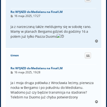
r
ę
Re: WYJAZD do Mediolanu na Finał LM
P
16 maja 2025, 17:27
o
s
t
Ja z narzeczoną także meldujemy się w sobotę rano.
Mamy w planach Bergamo gdzieś do godziny 16 a
potem już tylko Piazza Duomo
N
a
g
ó
timon
r
ę
Re: WYJAZD do Mediolanu na Finał LM
P
16 maja 2025, 19:28
o
s
t
Ja i moja druga połówka z Wrocławia lecimy, pierwsza
nocka w Bergamo i po południu do Mediolanu.
Wiadomo już czy będzie transmisja na stadionie?
Telebim na Duomo już chyba potwierdzony
N
a