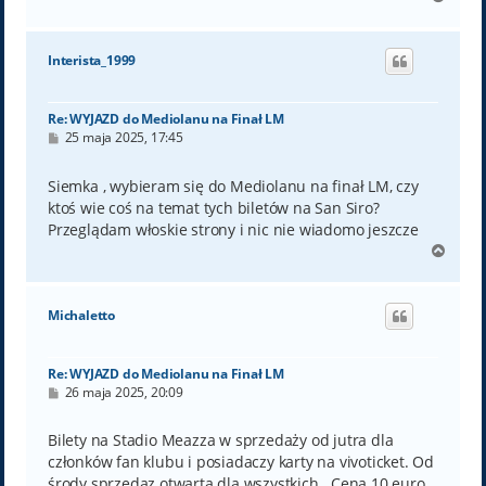
a
g
ó
Interista_1999
r
ę
Re: WYJAZD do Mediolanu na Finał LM
P
25 maja 2025, 17:45
o
s
t
Siemka , wybieram się do Mediolanu na finał LM, czy
ktoś wie coś na temat tych biletów na San Siro?
Przeglądam włoskie strony i nic nie wiadomo jeszcze
N
a
g
ó
Michaletto
r
ę
Re: WYJAZD do Mediolanu na Finał LM
P
26 maja 2025, 20:09
o
s
t
Bilety na Stadio Meazza w sprzedaży od jutra dla
członków fan klubu i posiadaczy karty na vivoticket. Od
środy sprzedaz otwarta dla wszystkich . Cena 10 euro .