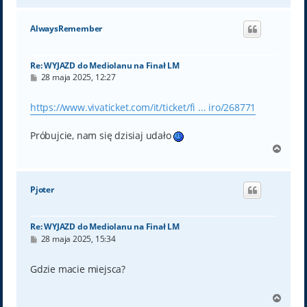
g
ó
AlwaysRemember
r
ę
Re: WYJAZD do Mediolanu na Finał LM
P
28 maja 2025, 12:27
o
s
t
https://www.vivaticket.com/it/ticket/fi ... iro/268771
Próbujcie, nam się dzisiaj udało
N
a
g
ó
Pjoter
r
ę
Re: WYJAZD do Mediolanu na Finał LM
P
28 maja 2025, 15:34
o
s
t
Gdzie macie miejsca?
N