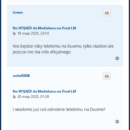
g
ó
timon
r
ę
Re: WYJAZD do Mediolanu na Finał LM
P
18 maja 2025, 23:10
o
s
t
Nie będzie niby telebimu na Duomo, tylko stadion ale
jeszcze nie ma info oficjalnego
N
a
g
ó
uchol0808
r
ę
Re: WYJAZD do Mediolanu na Finał LM
P
20 maja 2025, 01:28
o
s
t
I wiadomo już coś odnośnie telebimu na Duomo?
N
a