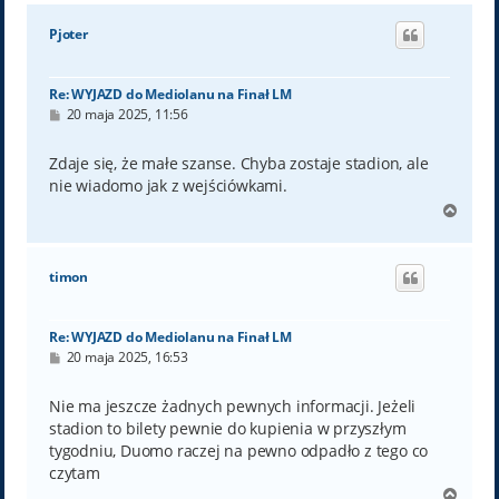
g
ó
Pjoter
r
ę
Re: WYJAZD do Mediolanu na Finał LM
P
20 maja 2025, 11:56
o
s
t
Zdaje się, że małe szanse. Chyba zostaje stadion, ale
nie wiadomo jak z wejściówkami.
N
a
g
ó
timon
r
ę
Re: WYJAZD do Mediolanu na Finał LM
P
20 maja 2025, 16:53
o
s
t
Nie ma jeszcze żadnych pewnych informacji. Jeżeli
stadion to bilety pewnie do kupienia w przyszłym
tygodniu, Duomo raczej na pewno odpadło z tego co
czytam
N