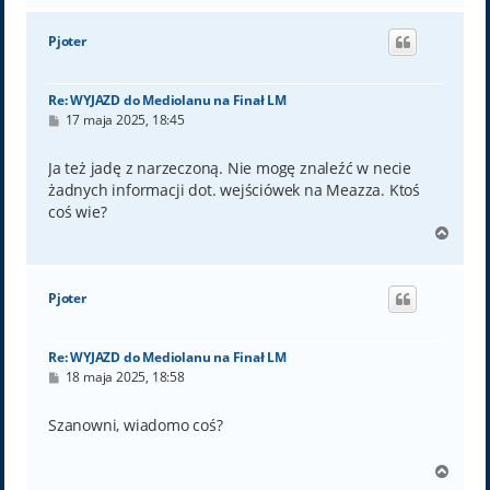
g
ó
Pjoter
r
ę
Re: WYJAZD do Mediolanu na Finał LM
P
17 maja 2025, 18:45
o
s
t
Ja też jadę z narzeczoną. Nie mogę znaleźć w necie
żadnych informacji dot. wejściówek na Meazza. Ktoś
coś wie?
N
a
g
ó
Pjoter
r
ę
Re: WYJAZD do Mediolanu na Finał LM
P
18 maja 2025, 18:58
o
s
t
Szanowni, wiadomo coś?
N
a