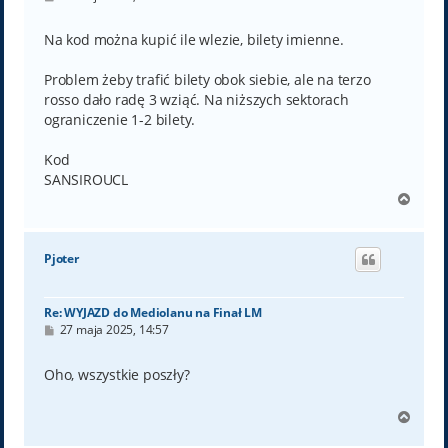
o
s
t
Na kod można kupić ile wlezie, bilety imienne.
Problem żeby trafić bilety obok siebie, ale na terzo
rosso dało radę 3 wziąć. Na niższych sektorach
ograniczenie 1-2 bilety.
Kod
SANSIROUCL
N
a
g
ó
Pjoter
r
ę
Re: WYJAZD do Mediolanu na Finał LM
P
27 maja 2025, 14:57
o
s
t
Oho, wszystkie poszły?
N
a