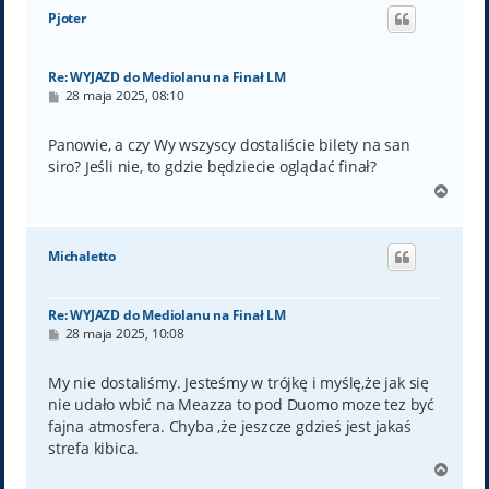
ó
Pjoter
r
ę
Re: WYJAZD do Mediolanu na Finał LM
P
28 maja 2025, 08:10
o
s
t
Panowie, a czy Wy wszyscy dostaliście bilety na san
siro? Jeśli nie, to gdzie będziecie oglądać finał?
N
a
g
ó
Michaletto
r
ę
Re: WYJAZD do Mediolanu na Finał LM
P
28 maja 2025, 10:08
o
s
t
My nie dostaliśmy. Jesteśmy w trójkę i myślę,że jak się
nie udało wbić na Meazza to pod Duomo moze tez być
fajna atmosfera. Chyba ,że jeszcze gdzieś jest jakaś
strefa kibica.
N
a