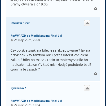
Bramy otwierają o 19.00.
N
a
g
ó
Interista_1999
r
ę
Re: WYJAZD do Mediolanu na Finał LM
P
26 maja 2025, 20:20
o
s
t
Czy polskie znaki na bilecie są akceptowane ? Jak na
przykład Ł ? W tamtym roku przez Inter.it chciałem
zakupić bilet na mecz z Lazio to mnie wyrzuciło bo
napisałem „Łukasz” , ktoś miał kiedyś podobnie bądź
ogarnia te zasady ?
N
a
g
ó
Ryszardo77
r
ę
Re: WYJAZD do Mediolanu na Finał LM
P
27 maja 2025, 12:54