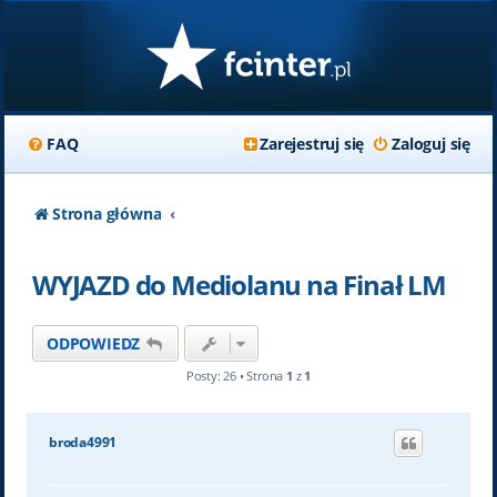
FAQ
Zarejestruj się
Zaloguj się
Strona główna
WYJAZD do Mediolanu na Finał LM
ODPOWIEDZ
Posty: 26 • Strona
1
z
1
broda4991