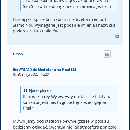
? i dostał kod umożliwiający zakup biletów na
San Siro w tą sobotę a nie ma zamiaru jechać ?
Dzisiaj jest sprzedaż otwarta, nie trzeba mieć kart
Siamo Noi. Wymagane jest podanie imienia i nazwiska
podczas zakupu biletów.
N
a
g
ó
timon
r
ę
Re: WYJAZD do Mediolanu na Finał LM
P
30 maja 2025, 16:23
o
s
t
Pjoter
pisze:
↑
Panowie, a czy Wy wszyscy dostaliście bilety na
san siro? Jeśli nie, to gdzie będziecie oglądać
finał?
My wbijamy pod stadion i pewnie gdzieś w pobliżu
będziemy ogladać, ewentualnie jak atmosfera poniesie