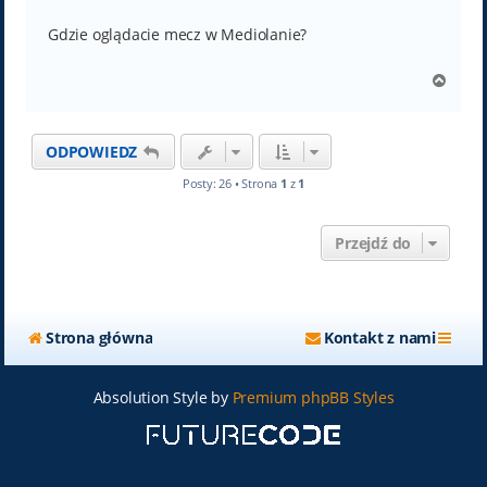
o
s
t
Gdzie oglądacie mecz w Mediolanie?
N
a
g
ó
ODPOWIEDZ
r
ę
Posty: 26 • Strona
1
z
1
Przejdź do
Strona główna
Kontakt z nami
Absolution Style by
Premium phpBB Styles