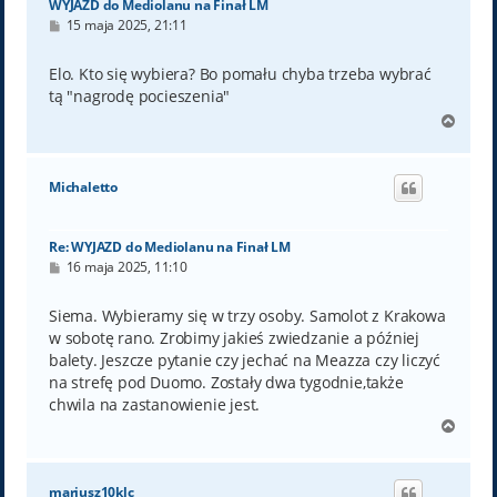
WYJAZD do Mediolanu na Finał LM
P
15 maja 2025, 21:11
o
s
t
Elo. Kto się wybiera? Bo pomału chyba trzeba wybrać
tą "nagrodę pocieszenia"
N
a
g
ó
Michaletto
r
ę
Re: WYJAZD do Mediolanu na Finał LM
P
16 maja 2025, 11:10
o
s
t
Siema. Wybieramy się w trzy osoby. Samolot z Krakowa
w sobotę rano. Zrobimy jakieś zwiedzanie a później
balety. Jeszcze pytanie czy jechać na Meazza czy liczyć
na strefę pod Duomo. Zostały dwa tygodnie,także
chwila na zastanowienie jest.
N
a
g
ó
mariusz10klc