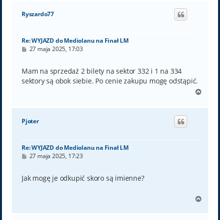
g
ó
Ryszardo77
r
ę
Re: WYJAZD do Mediolanu na Finał LM
P
27 maja 2025, 17:03
o
s
t
Mam na sprzedaż 2 bilety na sektor 332 i 1 na 334
sektory są obok siebie. Po cenie zakupu mogę odstąpić.
N
a
g
ó
Pjoter
r
ę
Re: WYJAZD do Mediolanu na Finał LM
P
27 maja 2025, 17:23
o
s
t
Jak mogę je odkupić skoro są imienne?
N
a
g