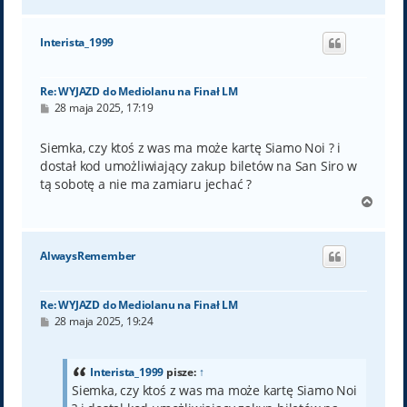
a
g
ó
Interista_1999
r
ę
Re: WYJAZD do Mediolanu na Finał LM
P
28 maja 2025, 17:19
o
s
t
Siemka, czy ktoś z was ma może kartę Siamo Noi ? i
dostał kod umożliwiający zakup biletów na San Siro w
tą sobotę a nie ma zamiaru jechać ?
N
a
g
ó
AlwaysRemember
r
ę
Re: WYJAZD do Mediolanu na Finał LM
P
28 maja 2025, 19:24
o
s
t
Interista_1999
pisze:
↑
Siemka, czy ktoś z was ma może kartę Siamo Noi