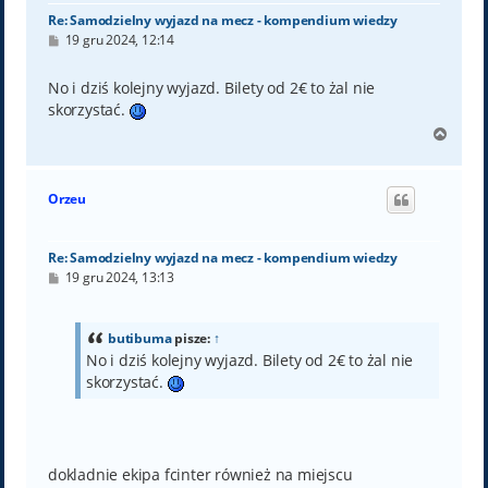
Re: Samodzielny wyjazd na mecz - kompendium wiedzy
P
19 gru 2024, 12:14
o
s
t
No i dziś kolejny wyjazd. Bilety od 2€ to żal nie
skorzystać.
N
a
g
ó
Orzeu
r
ę
Re: Samodzielny wyjazd na mecz - kompendium wiedzy
P
19 gru 2024, 13:13
o
s
t
butibuma
pisze:
↑
No i dziś kolejny wyjazd. Bilety od 2€ to żal nie
skorzystać.
dokladnie ekipa fcinter również na miejscu