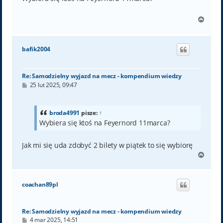
N
a
g
ó
bafik2004
r
ę
Re: Samodzielny wyjazd na mecz - kompendium wiedzy
P
25 lut 2025, 09:47
o
s
t
broda4991
pisze:
↑
Wybiera się ktoś na Feyernord 11marca?
Jak mi się uda zdobyć 2 bilety w piątek to się wybiorę
N
a
g
ó
coachan89pl
r
ę
Re: Samodzielny wyjazd na mecz - kompendium wiedzy
P
4 mar 2025, 14:51