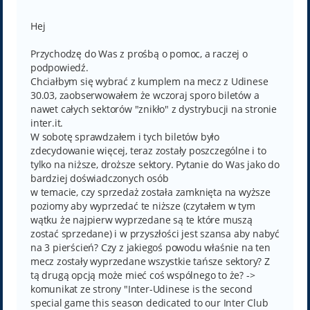
o
s
t
Hej
Przychodzę do Was z prośbą o pomoc, a raczej o
podpowiedź.
Chciałbym się wybrać z kumplem na mecz z Udinese
30.03, zaobserwowałem że wczoraj sporo biletów a
nawet całych sektorów "znikło" z dystrybucji na stronie
inter.it.
W sobotę sprawdzałem i tych biletów było
zdecydowanie więcej, teraz zostały poszczególne i to
tylko na niższe, droższe sektory. Pytanie do Was jako do
bardziej doświadczonych osób
w temacie, czy sprzedaż została zamknięta na wyższe
poziomy aby wyprzedać te niższe (czytałem w tym
wątku że najpierw wyprzedane są te które muszą
zostać sprzedane) i w przyszłości jest szansa aby nabyć
na 3 pierścień? Czy z jakiegoś powodu właśnie na ten
mecz zostały wyprzedane wszystkie tańsze sektory? Z
tą drugą opcją może mieć coś wspólnego to że? ->
komunikat ze strony "Inter-Udinese is the second
special game this season dedicated to our Inter Club