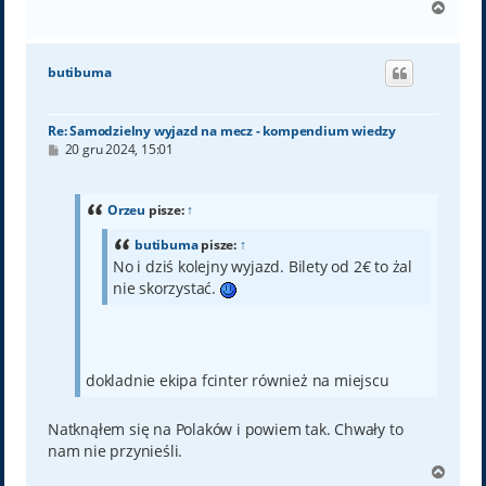
N
a
g
ó
butibuma
r
ę
Re: Samodzielny wyjazd na mecz - kompendium wiedzy
P
20 gru 2024, 15:01
o
s
t
Orzeu
pisze:
↑
butibuma
pisze:
↑
No i dziś kolejny wyjazd. Bilety od 2€ to żal
nie skorzystać.
dokladnie ekipa fcinter również na miejscu
Natknąłem się na Polaków i powiem tak. Chwały to
nam nie przynieśli.
N