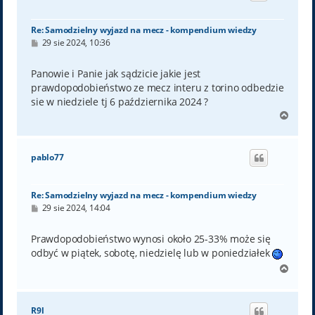
ę
Re: Samodzielny wyjazd na mecz - kompendium wiedzy
P
29 sie 2024, 10:36
o
s
t
Panowie i Panie jak sądzicie jakie jest
prawdopodobieństwo ze mecz interu z torino odbedzie
sie w niedziele tj 6 października 2024 ?
N
a
g
ó
pablo77
r
ę
Re: Samodzielny wyjazd na mecz - kompendium wiedzy
P
29 sie 2024, 14:04
o
s
t
Prawdopodobieństwo wynosi około 25-33% może się
odbyć w piątek, sobotę, niedzielę lub w poniedziałek
N
a
g
ó
R9l