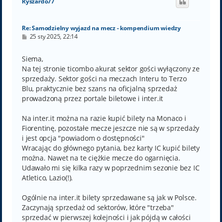
Ryszardo77
r
ę
Re: Samodzielny wyjazd na mecz - kompendium wiedzy
P
25 sty 2025, 22:14
o
s
t
Siema,
Na tej stronie ticombo akurat sektor gości wyłączony ze
sprzedaży. Sektor gości na meczach Interu to Terzo
Blu, praktycznie bez szans na oficjalną sprzedaż
prowadzoną przez portale biletowe i inter.it
Na inter.it można na razie kupić bilety na Monaco i
Fiorentinę, pozostałe mecze jeszcze nie są w sprzedaży
i jest opcja "powiadom o dostępności"
Wracając do głównego pytania, bez karty IC kupić bilety
można. Nawet na te ciężkie mecze do ogarnięcia.
Udawało mi się kilka razy w poprzednim sezonie bez IC
Atletico, Lazio(!).
Ogólnie na inter.it bilety sprzedawane są jak w Polsce.
Zaczynają sprzedaż od sektorów, które "trzeba"
sprzedać w pierwszej kolejności i jak pójdą w całości