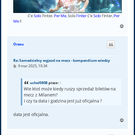
.................
C'e
Solo
l'Inter,
Per Me,
Solo
l'Inter
C'e
Solo
l'Inter,
Per
Me
!!
.........
N
a
g
ó
Orzeu
r
ę
Re: Samodzielny wyjazd na mecz - kompendium wiedzy
P
9 mar 2025, 10:34
o
s
t
uchol0808
pisze:
↑
Wie ktoś może kiedy ruszy sprzedaż biletów na
mecz z Milanem?
I czy ta data i godzina jest już oficjalna ?
data jest oficjalna.
N
a
g