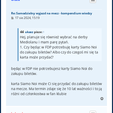
Re: Samodzielny wyjazd na mecz - kompendium wiedzy
P
17 sie 2024, 15:19
o
s
t
ukasz
pisze:
↑
Hej, planuje się również wybrać na derby
Mediolanu i mam parę pytań.
1. Czy będąc w FDP potrzebuję karty Siamo Noi
do zakupu biletów? Albo czy do czegoś mi się ta
karta może przydać?
będąc w FDP nie potrzebujesz karty Siamo Noi do
zakupu biletów.
karta Siamo Noi może Ci się przydać do zakupu biletów
na mecze. Ma termin zdaje się że 10 lat ważności i to ją
różni od członkostwa w fan klubie
N
a
g
ó