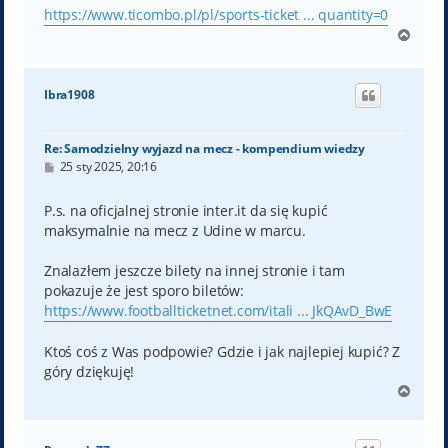
https://www.ticombo.pl/pl/sports-ticket ... quantity=0
N
a
g
ó
Ibra1908
r
ę
Re: Samodzielny wyjazd na mecz - kompendium wiedzy
P
25 sty 2025, 20:16
o
s
t
P.s. na oficjalnej stronie inter.it da się kupić
maksymalnie na mecz z Udine w marcu.
Znalazłem jeszcze bilety na innej stronie i tam
pokazuje że jest sporo biletów:
https://www.footballticketnet.com/itali ... JkQAvD_BwE
Ktoś coś z Was podpowie? Gdzie i jak najlepiej kupić? Z
góry dziękuję!
N
a
g
ó