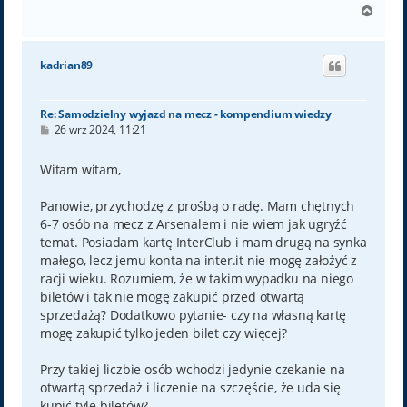
N
a
g
ó
kadrian89
r
ę
Re: Samodzielny wyjazd na mecz - kompendium wiedzy
P
26 wrz 2024, 11:21
o
s
t
Witam witam,
Panowie, przychodzę z prośbą o radę. Mam chętnych
6-7 osób na mecz z Arsenalem i nie wiem jak ugryźć
temat. Posiadam kartę InterClub i mam drugą na synka
małego, lecz jemu konta na inter.it nie mogę założyć z
racji wieku. Rozumiem, że w takim wypadku na niego
biletów i tak nie mogę zakupić przed otwartą
sprzedażą? Dodatkowo pytanie- czy na własną kartę
mogę zakupić tylko jeden bilet czy więcej?
Przy takiej liczbie osób wchodzi jedynie czekanie na
otwartą sprzedaż i liczenie na szczęście, że uda się
kupić tyle biletów?