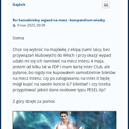
ó
Gajdzik
r
ę
Re: Samodzielny wyjazd na mecz - kompendium wiedzy
P
9 mar 2025, 09:39
o
s
t
Siema
Chce się wybrać na majówkę z ekipą (sami laicy, bez
przywiązań klubowych) do Włoch i przy okazji wypad
udało mi się ich namówić na mecz Interu 4 maja,
jestem od kilku lat w FDP i mam kartę Inter Club, ale
pytanie, bo nigdy nie kupowałem samodzielnie biletów
na mecz Interu: czy po zalogowaniu na inter.it będę
mógł kupić na swoim koncie 6,7 biletów? i czy trzeba
przygotować jakieś dane osobowe typu PESEL itp?
Z góry dzięki za pomoc