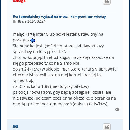
bobogol
r
ę
Re: Samodzielny wyjazd na mecz - kompendium wiedzy
P
18 sie 2024, 02:24
o
s
t
mając kartę Inter Club (FdP) jesteś ustawiony na
początek
Siamonojka jest gadżetem raczej, od dawna fazy
sprzedaży na IC są przed SN.
chociaż kupując bilet od kogoś może się okazać, że da
się go przepisać tylko na Siamo Noi.
do zniżki (15%) w sklepie Inter Store karta SN uprawnia
obecnie tylko jeśli jest na niej karnet i raczej to
sprawdzają.
na IC zniżka to 10% (nie dotyczy biletów).
ps opcja "powiadom, gdy będą dostępne" działa, ale
nie zawsze. polecam codzienną obczajkę o poranku na
miesiąc przed meczem marzeń (opisują daty/fazy)
N
a
g
ó
R9l
r