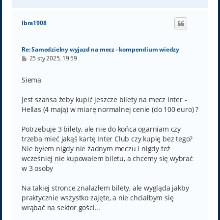
a
g
ó
Ibra1908
r
ę
Re: Samodzielny wyjazd na mecz - kompendium wiedzy
P
25 sty 2025, 19:59
o
s
t
Siema
Jest szansa żeby kupić jeszcze bilety na mecz Inter -
Hellas (4 mają) w miarę normalnej cenie (do 100 euro) ?
Potrzebuje 3 bilety, ale nie do końca ogarniam czy
trzeba mieć jakąś kartę Inter Club czy kupię bez tego?
Nie byłem nigdy nie żadnym meczu i nigdy też
wcześniej nie kupowałem biletu, a chcemy się wybrać
w 3 osoby
Na takiej stronce znalazłem bilety, ale wygląda jakby
praktycznie wszystko zajęte, a nie chciałbym się
wrąbać na sektor gości...