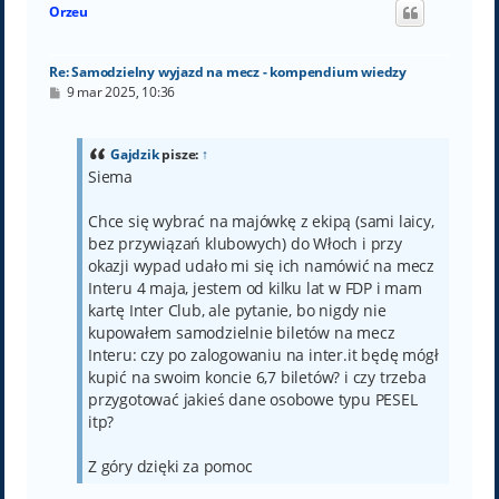
ó
Orzeu
r
ę
Re: Samodzielny wyjazd na mecz - kompendium wiedzy
P
9 mar 2025, 10:36
o
s
t
Gajdzik
pisze:
↑
Siema
Chce się wybrać na majówkę z ekipą (sami laicy,
bez przywiązań klubowych) do Włoch i przy
okazji wypad udało mi się ich namówić na mecz
Interu 4 maja, jestem od kilku lat w FDP i mam
kartę Inter Club, ale pytanie, bo nigdy nie
kupowałem samodzielnie biletów na mecz
Interu: czy po zalogowaniu na inter.it będę mógł
kupić na swoim koncie 6,7 biletów? i czy trzeba
przygotować jakieś dane osobowe typu PESEL
itp?
Z góry dzięki za pomoc