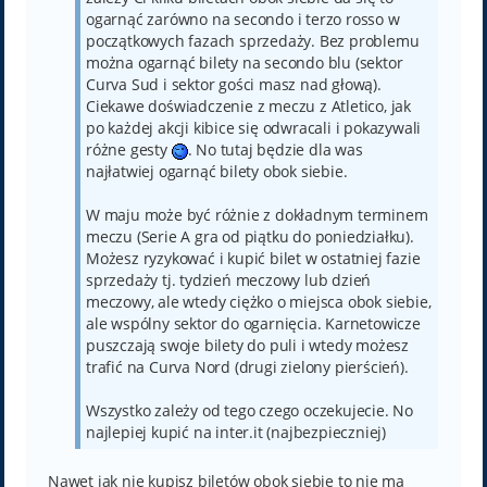
ogarnąć zarówno na secondo i terzo rosso w
początkowych fazach sprzedaży. Bez problemu
można ogarnąć bilety na secondo blu (sektor
Curva Sud i sektor gości masz nad głową).
Ciekawe doświadczenie z meczu z Atletico, jak
po każdej akcji kibice się odwracali i pokazywali
różne gesty
. No tutaj będzie dla was
najłatwiej ogarnąć bilety obok siebie.
W maju może być różnie z dokładnym terminem
meczu (Serie A gra od piątku do poniedziałku).
Możesz ryzykować i kupić bilet w ostatniej fazie
sprzedaży tj. tydzień meczowy lub dzień
meczowy, ale wtedy ciężko o miejsca obok siebie,
ale wspólny sektor do ogarnięcia. Karnetowicze
puszczają swoje bilety do puli i wtedy możesz
trafić na Curva Nord (drugi zielony pierścień).
Wszystko zależy od tego czego oczekujecie. No
najlepiej kupić na inter.it (najbezpieczniej)
Nawet jak nie kupisz biletów obok siebie to nie ma