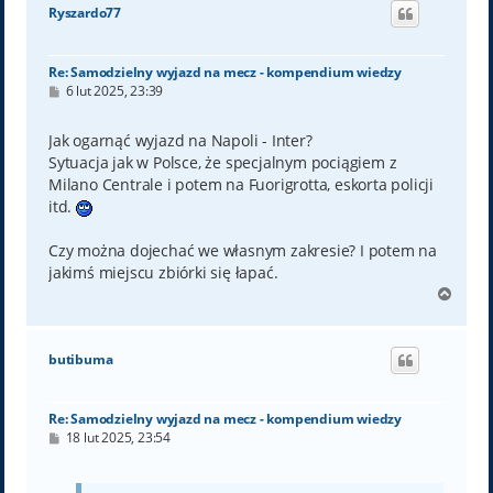
ó
Ryszardo77
r
ę
Re: Samodzielny wyjazd na mecz - kompendium wiedzy
P
6 lut 2025, 23:39
o
s
t
Jak ogarnąć wyjazd na Napoli - Inter?
Sytuacja jak w Polsce, że specjalnym pociągiem z
Milano Centrale i potem na Fuorigrotta, eskorta policji
itd.
Czy można dojechać we własnym zakresie? I potem na
jakimś miejscu zbiórki się łapać.
N
a
g
ó
butibuma
r
ę
Re: Samodzielny wyjazd na mecz - kompendium wiedzy
P
18 lut 2025, 23:54
o
s
t