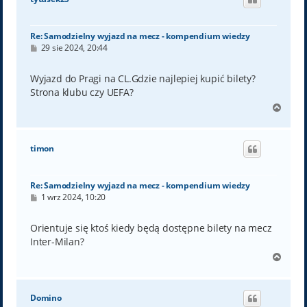
r
ę
Re: Samodzielny wyjazd na mecz - kompendium wiedzy
P
29 sie 2024, 20:44
o
s
t
Wyjazd do Pragi na CL.Gdzie najlepiej kupić bilety?
Strona klubu czy UEFA?
N
a
g
ó
timon
r
ę
Re: Samodzielny wyjazd na mecz - kompendium wiedzy
P
1 wrz 2024, 10:20
o
s
t
Orientuje się ktoś kiedy będą dostępne bilety na mecz
Inter-Milan?
N
a
g
ó
Domino
r