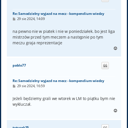
r
ę
Re: Samodzielny wyjazd na mecz - kompendium wiedzy
P
29 sie 2024, 14:09
o
s
t
na pewno nie w piatek i nie w poniedziałek. bo jest liga
mistrzów przed tym meczem a następnie po tym
meczu graja reprezentacje
N
a
g
ó
pablo77
r
ę
Re: Samodzielny wyjazd na mecz - kompendium wiedzy
P
29 sie 2024, 16:59
o
s
t
Jeżeli będziemy grali we wtorek w LM to piątku bym nie
wykluczał.
N
a
g
ó
tytusek25