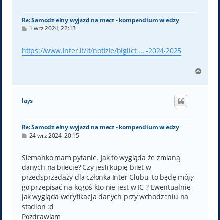
ę
Re: Samodzielny wyjazd na mecz - kompendium wiedzy
P
1 wrz 2024, 22:13
o
s
t
https://www.inter.it/it/notizie/bigliet ... -2024-2025
N
a
g
ó
lays
r
ę
Re: Samodzielny wyjazd na mecz - kompendium wiedzy
P
24 wrz 2024, 20:15
o
s
t
Siemanko mam pytanie. Jak to wygląda że zmianą
danych na bilecie? Czy jeśli kupię bilet w
przedsprzedaży dla członka Inter Clubu, to będę mógł
go przepisać na kogoś kto nie jest w IC ? Ewentualnie
jak wygląda weryfikacja danych przy wchodzeniu na
stadion :d
Pozdrawiam