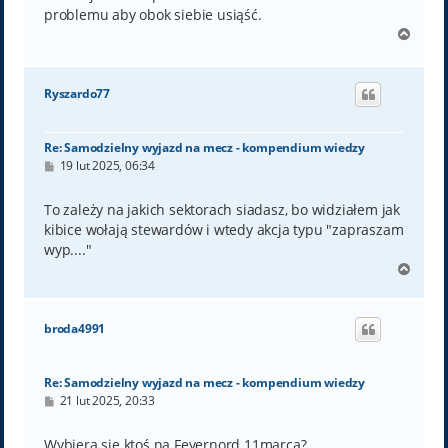
problemu aby obok siebie usiąść.
N
a
g
ó
Ryszardo77
r
ę
Re: Samodzielny wyjazd na mecz - kompendium wiedzy
P
19 lut 2025, 06:34
o
s
t
To zależy na jakich sektorach siadasz, bo widziałem jak
kibice wołają stewardów i wtedy akcja typu "zapraszam
wyp...."
N
a
g
ó
broda4991
r
ę
Re: Samodzielny wyjazd na mecz - kompendium wiedzy
P
21 lut 2025, 20:33
o
s
t
Wybiera się ktoś na Feyernord 11marca?