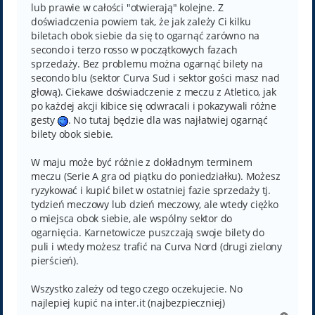
lub prawie w całości "otwierają" kolejne. Z
doświadczenia powiem tak, że jak zależy Ci kilku
biletach obok siebie da się to ogarnąć zarówno na
secondo i terzo rosso w początkowych fazach
sprzedaży. Bez problemu można ogarnąć bilety na
secondo blu (sektor Curva Sud i sektor gości masz nad
głową). Ciekawe doświadczenie z meczu z Atletico, jak
po każdej akcji kibice się odwracali i pokazywali różne
gesty
. No tutaj będzie dla was najłatwiej ogarnąć
bilety obok siebie.
W maju może być różnie z dokładnym terminem
meczu (Serie A gra od piątku do poniedziałku). Możesz
ryzykować i kupić bilet w ostatniej fazie sprzedaży tj.
tydzień meczowy lub dzień meczowy, ale wtedy ciężko
o miejsca obok siebie, ale wspólny sektor do
ogarnięcia. Karnetowicze puszczają swoje bilety do
puli i wtedy możesz trafić na Curva Nord (drugi zielony
pierścień).
Wszystko zależy od tego czego oczekujecie. No
najlepiej kupić na inter.it (najbezpieczniej)