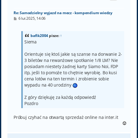
ę
Re: Samodzielny wyjazd na mecz - kompendium wiedzy
P
6 lut 2025, 14:06
o
s
t
bafik2004
pisze:
↑
Siema
Orientuje się ktoś jakie są szanse na dorwanie 2-
3 biletów na rewanżowe spotkanie 1/8 LM? Nie
posiadam niestety żadnej karty Siamo Noi, FDP
itp, jeśli to pomoże to chętnie wyrobię. Bo kusi
cena lotów na ten termin i zrobienie sobie
wypadu na 40 urodziny
Z góry dziękuję za każdą odpowiedź
Pozdro
Próbuj czyhać na otwartą sprzedaż online na inter.it
N
a
g