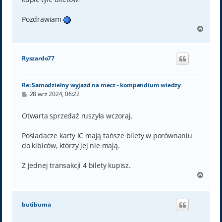
Pozdrawiam
N
a
g
ó
Ryszardo77
r
ę
Re: Samodzielny wyjazd na mecz - kompendium wiedzy
P
28 wrz 2024, 06:22
o
s
t
Otwarta sprzedaż ruszyła wczoraj.
Posiadacze karty IC mają tańsze bilety w porównaniu
do kibiców, którzy jej nie mają.
Z jednej transakcji 4 bilety kupisz.
N
a
g
ó
butibuma
r
ę