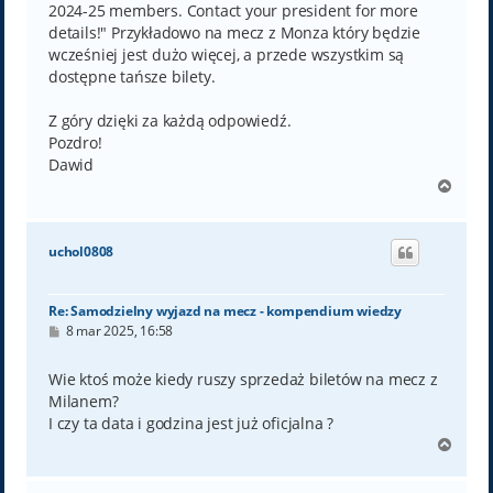
2024-25 members. Contact your president for more
details!" Przykładowo na mecz z Monza który będzie
wcześniej jest dużo więcej, a przede wszystkim są
dostępne tańsze bilety.
Z góry dzięki za każdą odpowiedź.
Pozdro!
Dawid
N
a
g
ó
uchol0808
r
ę
Re: Samodzielny wyjazd na mecz - kompendium wiedzy
P
8 mar 2025, 16:58
o
s
t
Wie ktoś może kiedy ruszy sprzedaż biletów na mecz z
Milanem?
I czy ta data i godzina jest już oficjalna ?
N
a
g