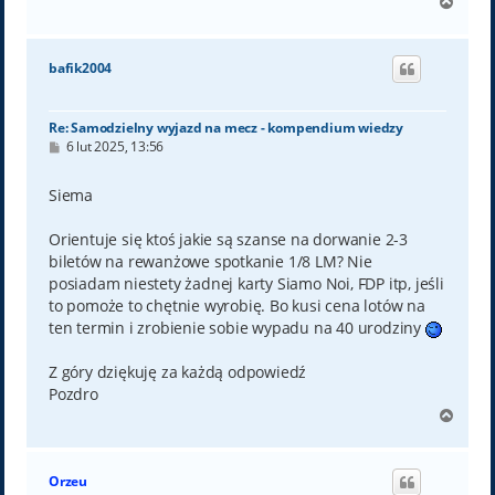
N
a
g
ó
bafik2004
r
ę
Re: Samodzielny wyjazd na mecz - kompendium wiedzy
P
6 lut 2025, 13:56
o
s
t
Siema
Orientuje się ktoś jakie są szanse na dorwanie 2-3
biletów na rewanżowe spotkanie 1/8 LM? Nie
posiadam niestety żadnej karty Siamo Noi, FDP itp, jeśli
to pomoże to chętnie wyrobię. Bo kusi cena lotów na
ten termin i zrobienie sobie wypadu na 40 urodziny
Z góry dziękuję za każdą odpowiedź
Pozdro
N
a
g
ó
Orzeu
r