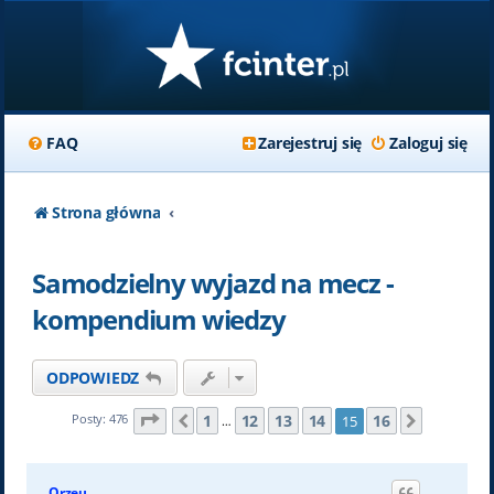
FAQ
Zarejestruj się
Zaloguj się
Strona główna
Samodzielny wyjazd na mecz -
kompendium wiedzy
ODPOWIEDZ
Strona
15
z
16
1
12
13
14
16
Posty: 476
15
Poprzednia
Następn
…
Orzeu