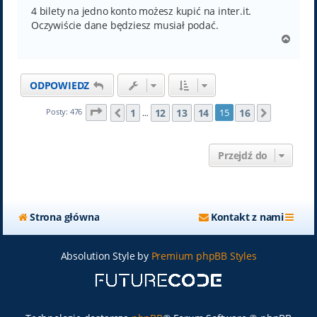
4 bilety na jedno konto możesz kupić na inter.it.
Oczywiście dane będziesz musiał podać.
N
a
g
ó
ODPOWIEDZ
r
ę
Strona
15
z
16
1
12
13
14
16
Posty: 476
15
Poprzednia
Następn
…
Przejdź do
Strona główna
Kontakt z nami
Absolution Style by
Premium phpBB Styles