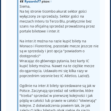
Ryszardo77
pisze:
↑
Siema,
Na tej stronie ticombo akurat sektor gości
wyłączony ze sprzedaży. Sektor gości na
meczach Interu to Terzo Blu, praktycznie bez
szans na oficjalną sprzedaż prowadzoną przez
portale biletowe i inter.it
Na inter.it można na razie kupić bilety na
Monaco i Fiorentinę, pozostałe mecze jeszcze nie
są w sprzedaży i jest opcja "powiadom o
dostępności"
Wracając do głównego pytania, bez karty IC
kupić bilety można. Nawet na te ciężkie mecze
do ogarnięcia. Udawało mi się kilka razy w
poprzednim sezonie bez IC Atletico, Lazio(!).
Ogólnie na inter.it bilety sprzedawane są jak w
Polsce. Zaczynają sprzedaż od sektorów, które
"trzeba" sprzedać w pierwszej kolejności i jak
pójdą w całości lub prawie w całości "otwierają"
kolejne. Z doświadczenia powiem tak, że jak
zależy Ci kilku biletach obok siebie da się to