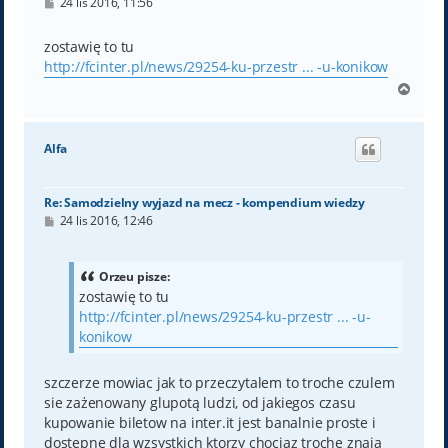
P
24 lis 2016, 11:56
o
s
t
zostawię to tu
http://fcinter.pl/news/29254-ku-przestr ... -u-konikow
N
a
g
ó
Alfa
r
ę
Re: Samodzielny wyjazd na mecz - kompendium wiedzy
P
24 lis 2016, 12:46
o
s
t
Orzeu pisze:
zostawię to tu
http://fcinter.pl/news/29254-ku-przestr ... -u-
konikow
szczerze mowiac jak to przeczytalem to troche czulem
sie zażenowany glupotą ludzi, od jakiegos czasu
kupowanie biletow na inter.it jest banalnie proste i
dostepne dla wzsystkich ktorzy chociaz troche znaja