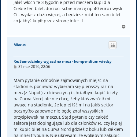
jakiś włoch te 3 tygodnie przed meczem kupi dla
Ciebie ten bilet, dorzuci sobie marżę np 40 euro i wyśli
Ci - wydasz dużo więcej, a będziesz miał ten sam bilet
co jakbyś kupił przez stronę inter.it
N
a
g
ó
Miarus
r
ę
Re: Samodzielny wyjazd na mecz - kompendium wiedzy
P
31 mar 2016, 22:56
o
s
t
Mam pytanie odnośnie zajmowanych miejsc na
stadionie, ponieważ wybieram się pierwszy raz na
mecz(z Napoli) z dziewczyną i chciałbym kupić bilety
na Curva Nord, ale nie chcę, żeby ktoś zwrócił mi
uwagę na stadionie, że lepiej iść mi na jakiś sektor
boczny(bo zapewne nie będę znał wszystkich
przyśpiewek na meczu). Stąd pytanie czy całość
sektora jest dopingująca lub dla członków FC czy lepiej
mi kupić bilet na Curva Nord gdzieś z boku lub całkiem
na innej trybunie. Nie ukrywam, że wolałbym zakupić