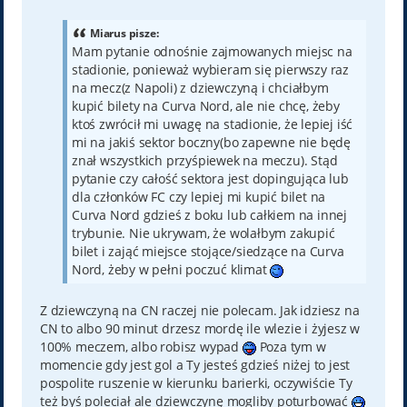
s
t
Miarus pisze:
Mam pytanie odnośnie zajmowanych miejsc na
stadionie, ponieważ wybieram się pierwszy raz
na mecz(z Napoli) z dziewczyną i chciałbym
kupić bilety na Curva Nord, ale nie chcę, żeby
ktoś zwrócił mi uwagę na stadionie, że lepiej iść
mi na jakiś sektor boczny(bo zapewne nie będę
znał wszystkich przyśpiewek na meczu). Stąd
pytanie czy całość sektora jest dopingująca lub
dla członków FC czy lepiej mi kupić bilet na
Curva Nord gdzieś z boku lub całkiem na innej
trybunie. Nie ukrywam, że wolałbym zakupić
bilet i zająć miejsce stojące/siedzące na Curva
Nord, żeby w pełni poczuć klimat
Z dziewczyną na CN raczej nie polecam. Jak idziesz na
CN to albo 90 minut drzesz mordę ile wlezie i żyjesz w
100% meczem, albo robisz wypad
Poza tym w
momencie gdy jest gol a Ty jesteś gdzieś niżej to jest
pospolite ruszenie w kierunku barierki, oczywiście Ty
też byś poleciał ale dziewczynę mogliby poturbować