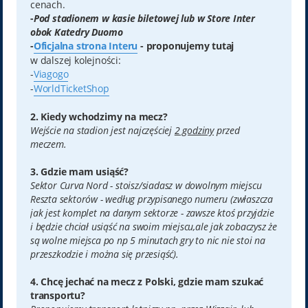
cenach.
-
Pod stadionem w kasie biletowej lub w Store Inter
obok Katedry Duomo
-
Oficjalna strona Interu
- proponujemy tutaj
w dalszej kolejności:
-
Viagogo
-
WorldTicketShop
2. Kiedy wchodzimy na mecz?
Wejście na stadion jest najczęściej
2 godziny
przed
meczem.
3. Gdzie mam usiąść?
Sektor Curva Nord - stoisz/siadasz w dowolnym miejscu
Reszta sektorów - według przypisanego numeru (zwłaszcza
jak jest komplet na danym sektorze - zawsze ktoś przyjdzie
i będzie chciał usiąść na swoim miejscu,ale jak zobaczysz że
są wolne miejsca po np 5 minutach gry to nic nie stoi na
przeszkodzie i można się przesiąść).
4. Chcę jechać na mecz z Polski, gdzie mam szukać
transportu?