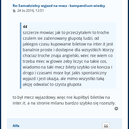
Re: Samodzielny wyjazd na mecz - kompendium wiedzy
P
24 lis 2016, 12:51
o
s
t
szczerze mowiac jak to przeczytalem to troche
czulem sie zażenowany glupotą ludzi, od
jakiegos czasu kupowanie biletow na inter.it jest
banalnie proste i dostepne dla wzsystkich ktorzy
chociaz troche znaja angielski, wiec nie wiem co
trzeba miec w glowie zeby liczyc na takie cos,
wiadomo na taki mecz bilety szybko sie koncza i
drogo i czasami moze byc jakis spontaniczny
wyjazd i jest okazja, ale mimo wszystko taką
akcję odwalać to czysta głupota
to był mecz wyjazdowy, więc nie kupiłbyś biletów na
inter.it. a na stronie milanu bardzo szybko się rozeszły.
N
a
g
ó
Alfa
r