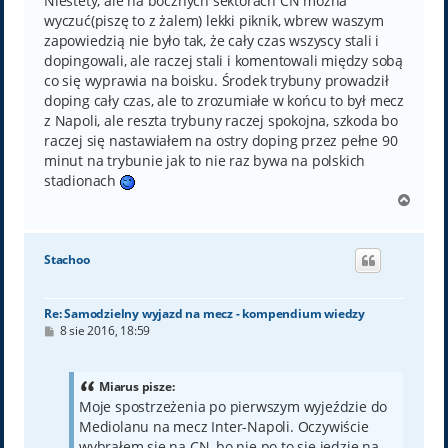
Niestety, ale na bocznych sektorach CN można
wyczuć(piszę to z żalem) lekki piknik, wbrew waszym
zapowiedzią nie było tak, że cały czas wszyscy stali i
dopingowali, ale raczej stali i komentowali między sobą
co się wyprawia na boisku. Środek trybuny prowadził
doping cały czas, ale to zrozumiałe w końcu to był mecz
z Napoli, ale reszta trybuny raczej spokojna, szkoda bo
raczej się nastawiałem na ostry doping przez pełne 90
minut na trybunie jak to nie raz bywa na polskich
stadionach
N
a
g
ó
Stachoo
r
ę
Re: Samodzielny wyjazd na mecz - kompendium wiedzy
P
8 sie 2016, 18:59
o
s
t
Miarus pisze:
Moje spostrzeżenia po pierwszym wyjeździe do
Mediolanu na mecz Inter-Napoli. Oczywiście
wybrałem się na CN, bo nie po to się jedzie na