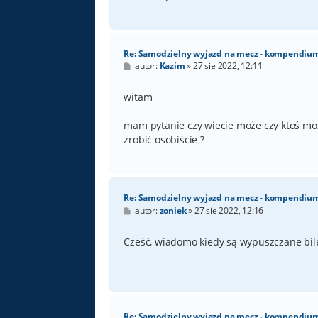
Re: Samodzielny wyjazd na mecz - kompendiu
P
autor:
Kazim
»
27 sie 2022, 12:11
o
s
t
witam
mam pytanie czy wiecie może czy ktoś moż
zrobić osobiście ?
Re: Samodzielny wyjazd na mecz - kompendiu
P
autor:
zoniek
»
27 sie 2022, 12:16
o
s
t
Cześć, wiadomo kiedy są wypuszczane bil
Re: Samodzielny wyjazd na mecz - kompendiu