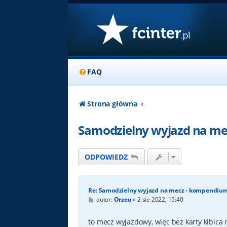
FAQ
Strona główna
Samodzielny wyjazd na me
ODPOWIEDZ
Re: Samodzielny wyjazd na mecz - kompendiu
P
autor:
Orzeu
»
2 sie 2022, 15:40
o
s
t
to mecz wyjazdowy, więc bez karty kibica 