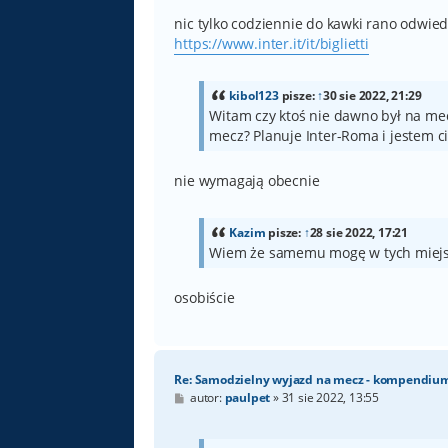
nic tylko codziennie do kawki rano odwie
https://www.inter.it/it/biglietti
kibol123
pisze:
↑
30 sie 2022, 21:29
Witam czy ktoś nie dawno był na me
mecz? Planuje Inter-Roma i jestem c
nie wymagają obecnie
Kazim
pisze:
↑
28 sie 2022, 17:21
Wiem że samemu mogę w tych miejscac
osobiście
Re: Samodzielny wyjazd na mecz - kompendiu
P
autor:
paulpet
»
31 sie 2022, 13:55
o
s
t