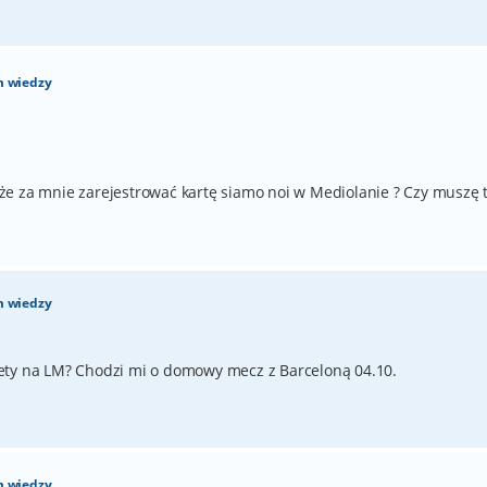
m wiedzy
e za mnie zarejestrować kartę siamo noi w Mediolanie ? Czy muszę 
m wiedzy
ety na LM? Chodzi mi o domowy mecz z Barceloną 04.10.
m wiedzy