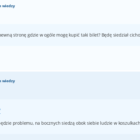
m wiedzy
ewną stronę gdzie w ogóle mogę kupić taki bilet? Będę siedział cich
m wiedzy
/
 będzie problemu, na bocznych siedzą obok siebie ludzie w koszulkac