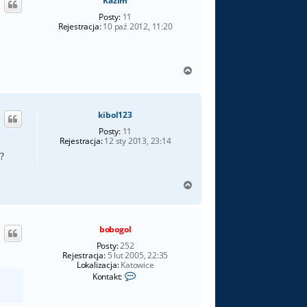
Kazim
r
ę
Posty:
11
Rejestracja:
10 paź 2012, 11:20
N
a
g
ó
kibol123
r
ę
Posty:
11
Rejestracja:
12 sty 2013, 23:14
?
N
a
g
ó
bobogol
r
ę
Posty:
252
Rejestracja:
5 lut 2005, 22:35
Lokalizacja:
Katowice
S
Kontakt:
k
o
n