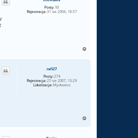
r
ę
Posty:
93
Rejestracja:
31 sie 2006, 18:57
y
ę
N
a
g
ó
rafi27
r
ę
Posty:
274
Rejestracja:
25 sie 2007, 13:29
Lokalizacja:
Mysłowice
N
a
g
ó