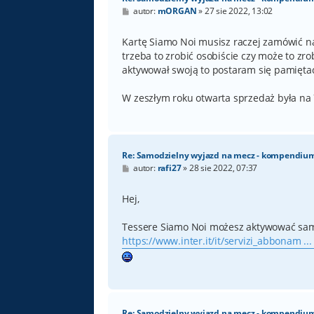
P
autor:
mORGAN
»
27 sie 2022, 13:02
o
s
t
Kartę Siamo Noi musisz raczej zamówić na 
trzeba to zrobić osobiście czy może to zro
aktywował swoją to postaram się pamiętać
W zeszłym roku otwarta sprzedaż była na
Re: Samodzielny wyjazd na mecz - kompendiu
P
autor:
rafi27
»
28 sie 2022, 07:37
o
s
t
Hej,
Tessere Siamo Noi możesz aktywować sa
https://www.inter.it/it/servizi_abbonam ...
Re: Samodzielny wyjazd na mecz - kompendiu