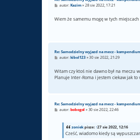
P
autor:
Kazim
»
28 sie 2022, 17:21
o
s
t
Wiem że samemu mogę w tych miejscach ale
Re: Samodzielny wyjazd na mecz - kompendiu
P
autor:
kibol123
»
30 sie 2022, 21:29
o
s
t
Witam czy ktoś nie dawno był na meczu w
Planuje Inter-Roma i jestem ciekaw jak to
Re: Samodzielny wyjazd na mecz - kompendiu
P
autor:
bobogol
»
30 sie 2022, 22:46
o
s
t
zoniek
pisze:
↑
27 sie 2022, 12:16
Cześć, wiadomo kiedy są wypuszczan