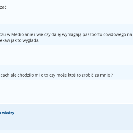
dzać
czu w Mediolanie i wie czy dalej wymagają paszportu covidowego na
iekaw jak to wyglada.
h ale chodziło mi o to czy może ktoś to zrobić za mnie ?
m wiedzy