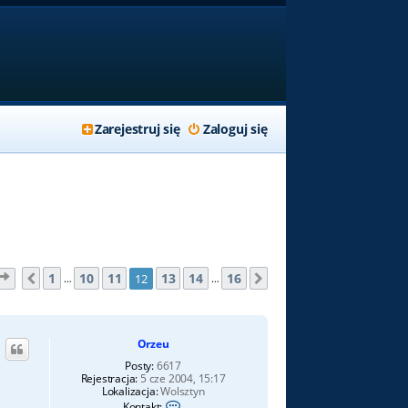
Zarejestruj się
Zaloguj się
Strona
12
z
16
1
10
11
13
14
16
12
Poprzednia
Następna
…
…
Orzeu
Posty:
6617
Rejestracja:
5 cze 2004, 15:17
Lokalizacja:
Wolsztyn
S
Kontakt: