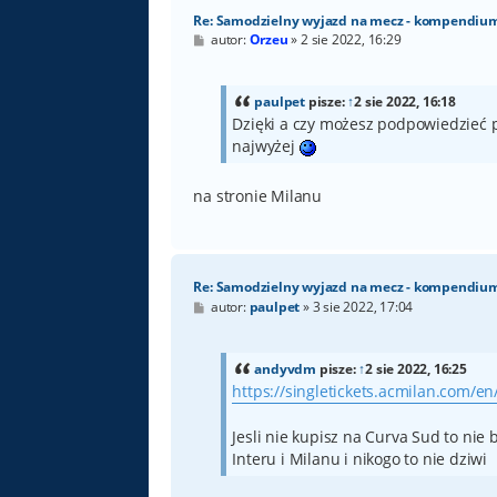
Re: Samodzielny wyjazd na mecz - kompendiu
P
autor:
Orzeu
»
2 sie 2022, 16:29
o
s
t
paulpet
pisze:
↑
2 sie 2022, 16:18
Dzięki a czy możesz podpowiedzieć p
najwyżej
na stronie Milanu
Re: Samodzielny wyjazd na mecz - kompendiu
P
autor:
paulpet
»
3 sie 2022, 17:04
o
s
t
andyvdm
pisze:
↑
2 sie 2022, 16:25
https://singletickets.acmilan.com/en
Jesli nie kupisz na Curva Sud to nie
Interu i Milanu i nikogo to nie dziwi