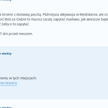
stronie z dostawą pocztą. Późniejsza aktywacja w Mediolanie, ale cz
bić ktoś za Ciebie to musisz raczej zapytać mailowo. Jak wreszcie będ
 żeby o to zapytać.
 7 dni przed meczem.
m wiedzy
memu w tych miejscach:
 ne-tessera
m wiedzy