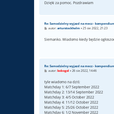
Dzięki za pomoc. Pozdrawiam
Re: Samodzielny wyjazd na mecz - kompendiu
P
autor:
arturstockholm
»
25 sie 2022, 21:23
o
s
t
Siemanko. Wiadomo kiedy będzie ogłoszo
Re: Samodzielny wyjazd na mecz - kompendiu
P
autor:
bobogol
»
26 sie 2022, 14:46
o
s
t
tyle wiadomo na dziś:
Matchday 1: 6/7 September 2022
Matchday 2: 13/14 September 2022
Matchday 3: 4/5 October 2022
Matchday 4: 11/12 October 2022
Matchday 5: 25/26 October 2022
Matchday 6: 1/2 November 2022