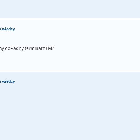
m wiedzy
ny dokładny terminarz LM?
m wiedzy