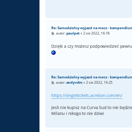
Re: Samodzielny wyjazd na mecz - kompendiu
P
autor:
paulpet
»
2 sie 2022, 16:18
o
s
t
Dzięki a czy możesz podpowiedzieć pewną 
Re: Samodzielny wyjazd na mecz - kompendiu
P
autor:
andyvdm
»
2 sie 2022, 16:25
o
s
t
https://singletickets.acmilan.com/en/
Jesli nie kupisz na Curva Sud to nie będz
Milanu i nikogo to nie dziwi