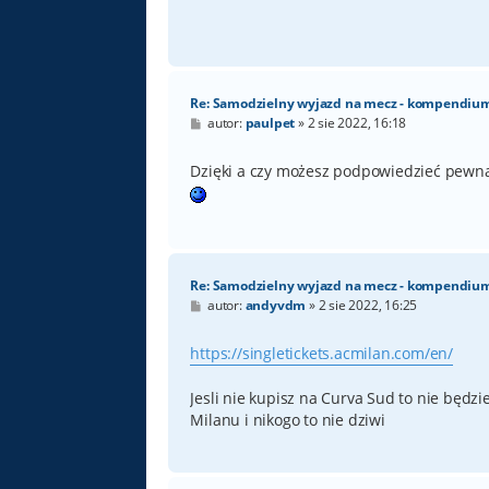
Re: Samodzielny wyjazd na mecz - kompendiu
P
autor:
paulpet
»
2 sie 2022, 16:18
o
s
t
Dzięki a czy możesz podpowiedzieć pewną 
Re: Samodzielny wyjazd na mecz - kompendiu
P
autor:
andyvdm
»
2 sie 2022, 16:25
o
s
t
https://singletickets.acmilan.com/en/
Jesli nie kupisz na Curva Sud to nie będz
Milanu i nikogo to nie dziwi