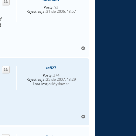
r
ę
Posty:
93
Rejestracja:
31 sie 2006, 18:57
y
ę
N
a
g
ó
rafi27
r
ę
Posty:
274
Rejestracja:
25 sie 2007, 13:29
Lokalizacja:
Mysłowice
N
a
g
ó