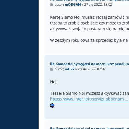
P
autor:
mORGAN
»
27 sie 2022, 13:02
o
s
t
Kartę Siamo Noi musisz raczej zamówić na 
trzeba to zrobić osobiście czy może to zro
aktywował swoją to postaram się pamiętać
W zeszłym roku otwarta sprzedaż była na
Re: Samodzielny wyjazd na mecz - kompendiu
P
autor:
rafi27
»
28 sie 2022, 07:37
o
s
t
Hej,
Tessere Siamo Noi możesz aktywować sa
https://www.inter.it/it/servizi_abbonam ...
Re: Samodzielny wyjazd na mecz - kompendiu