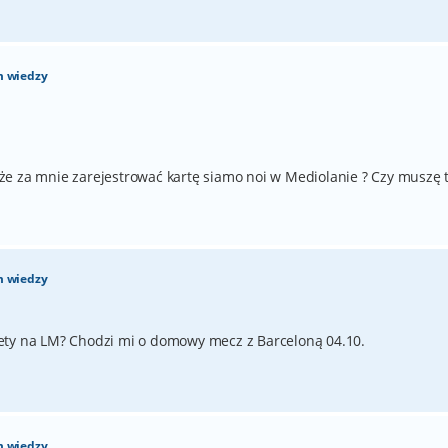
m wiedzy
e za mnie zarejestrować kartę siamo noi w Mediolanie ? Czy muszę 
m wiedzy
ety na LM? Chodzi mi o domowy mecz z Barceloną 04.10.
m wiedzy