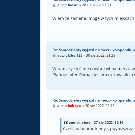
P
autor:
Kazim
»
28 sie 2022, 17:21
o
s
t
Wiem że samemu mogę w tych miejscach ale
Re: Samodzielny wyjazd na mecz - kompendiu
P
autor:
kibol123
»
30 sie 2022, 21:29
o
s
t
Witam czy ktoś nie dawno był na meczu w
Planuje Inter-Roma i jestem ciekaw jak to
Re: Samodzielny wyjazd na mecz - kompendiu
P
autor:
bobogol
»
30 sie 2022, 22:46
o
s
t
zoniek
pisze:
↑
27 sie 2022, 12:16
Cześć, wiadomo kiedy są wypuszczan