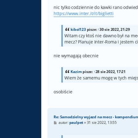
nic tylko codziennie do kawki rano odwie
https://www.inter.it/it/biglietti
kibol123
pisze:
↑
30 sie 2022, 21:29
Witam czy ktoś nie dawno był na me
mecz? Planuje Inter-Roma i jestem c
nie wymagają obecnie
Kazim
pisze:
↑
28 sie 2022, 17:21
Wiem że samemu mogę w tych miejscac
osobiście
Re: Samodzielny wyjazd na mecz - kompendiu
P
autor:
paulpet
»
31 sie 2022, 13:55
o
s
t