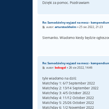
Dzięki za pomoc. Pozdrawiam
Re: Samodzielny wyjazd na mecz - kompendiu
P
autor:
arturstockholm
»
25 sie 2022, 21:23
o
s
t
Siemanko. Wiadomo kiedy będzie ogłoszo
Re: Samodzielny wyjazd na mecz - kompendiu
P
autor:
bobogol
»
26 sie 2022, 14:46
o
s
t
tyle wiadomo na dziś:
Matchday 1: 6/7 September 2022
Matchday 2: 13/14 September 2022
Matchday 3: 4/5 October 2022
Matchday 4: 11/12 October 2022
Matchday 5: 25/26 October 2022
Matchday 6: 1/2 November 2022