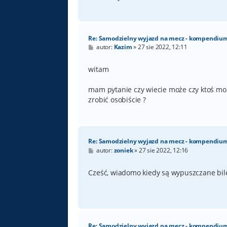
Re: Samodzielny wyjazd na mecz - kompendiu
P
autor:
Kazim
»
27 sie 2022, 12:11
o
s
t
witam
mam pytanie czy wiecie może czy ktoś moż
zrobić osobiście ?
Re: Samodzielny wyjazd na mecz - kompendiu
P
autor:
zoniek
»
27 sie 2022, 12:16
o
s
t
Cześć, wiadomo kiedy są wypuszczane bil
Re: Samodzielny wyjazd na mecz - kompendiu