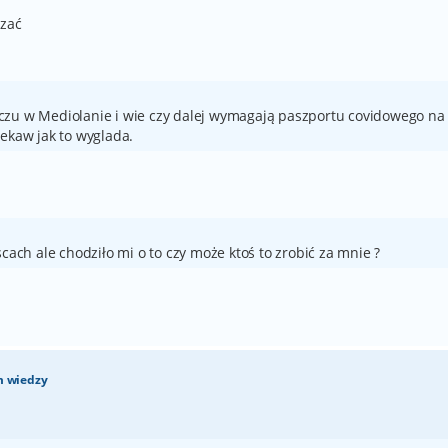
dzać
czu w Mediolanie i wie czy dalej wymagają paszportu covidowego na
iekaw jak to wyglada.
h ale chodziło mi o to czy może ktoś to zrobić za mnie ?
m wiedzy