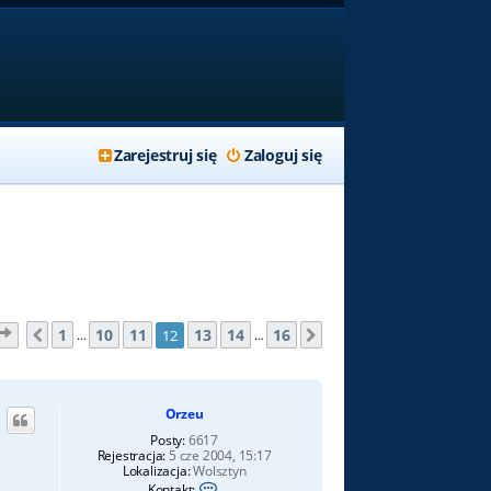
Zarejestruj się
Zaloguj się
Strona
12
z
16
1
10
11
13
14
16
12
Poprzednia
Następna
…
…
Orzeu
Posty:
6617
Rejestracja:
5 cze 2004, 15:17
Lokalizacja:
Wolsztyn
S
Kontakt: