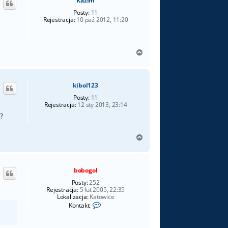
Kazim
r
ę
Posty:
11
Rejestracja:
10 paź 2012, 11:20
N
a
g
ó
kibol123
r
ę
Posty:
11
Rejestracja:
12 sty 2013, 23:14
?
N
a
g
ó
bobogol
r
ę
Posty:
252
Rejestracja:
5 lut 2005, 22:35
Lokalizacja:
Katowice
S
Kontakt:
k
o
n