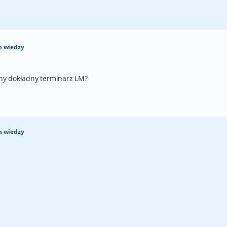
m wiedzy
ny dokładny terminarz LM?
m wiedzy