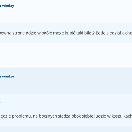
m wiedzy
ewną stronę gdzie w ogóle mogę kupić taki bilet? Będę siedział cich
m wiedzy
/
 będzie problemu, na bocznych siedzą obok siebie ludzie w koszulkac