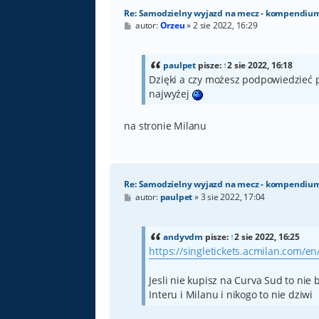
Re: Samodzielny wyjazd na mecz - kompendiu
P
autor:
Orzeu
»
2 sie 2022, 16:29
o
s
t
paulpet
pisze:
↑
2 sie 2022, 16:18
Dzięki a czy możesz podpowiedzieć p
najwyżej
na stronie Milanu
Re: Samodzielny wyjazd na mecz - kompendiu
P
autor:
paulpet
»
3 sie 2022, 17:04
o
s
t
andyvdm
pisze:
↑
2 sie 2022, 16:25
https://singletickets.acmilan.com/en
Jesli nie kupisz na Curva Sud to nie
Interu i Milanu i nikogo to nie dziwi