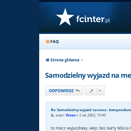
FAQ
Strona główna
Samodzielny wyjazd na me
ODPOWIEDZ
Re: Samodzielny wyjazd na mecz - kompendiu
P
autor:
Orzeu
»
2 sie 2022, 15:40
o
s
t
to mecz wyjazdowy, więc bez karty kibica 