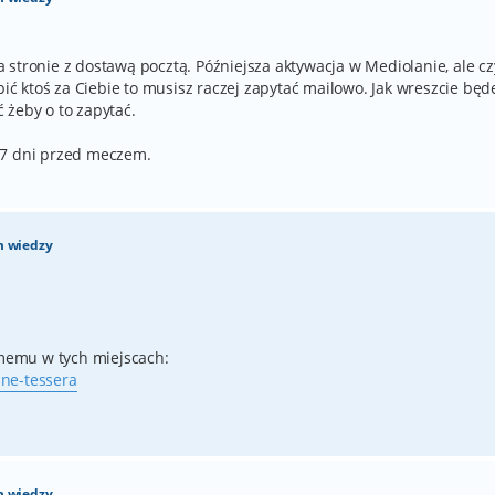
stronie z dostawą pocztą. Późniejsza aktywacja w Mediolanie, ale cz
bić ktoś za Ciebie to musisz raczej zapytać mailowo. Jak wreszcie będ
 żeby o to zapytać.
 7 dni przed meczem.
m wiedzy
memu w tych miejscach:
 ne-tessera
m wiedzy