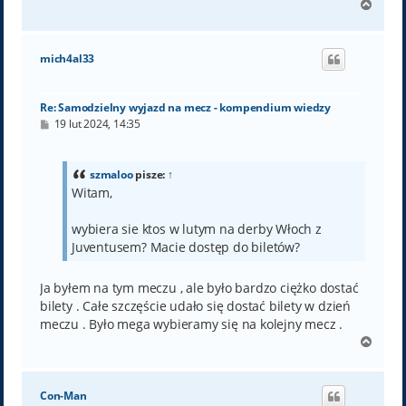
N
a
g
ó
mich4al33
r
ę
Re: Samodzielny wyjazd na mecz - kompendium wiedzy
P
19 lut 2024, 14:35
o
s
t
szmaloo
pisze:
↑
Witam,
wybiera sie ktos w lutym na derby Włoch z
Juventusem? Macie dostęp do biletów?
Ja byłem na tym meczu , ale było bardzo ciężko dostać
bilety . Całe szczęście udało się dostać bilety w dzień
meczu . Było mega wybieramy się na kolejny mecz .
N
a
g
ó
Con-Man
r