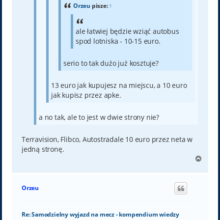
Orzeu
pisze:
↑
ale łatwiej będzie wziąć autobus
spod lotniska - 10-15 euro.
serio to tak dużo już kosztuje?
13 euro jak kupujesz na miejscu, a 10 euro
jak kupisz przez apke.
a no tak, ale to jest w dwie strony nie?
Terravision, Flibco, Autostradale 10 euro przez neta w
jedną stronę.
N
a
g
ó
Orzeu
r
ę
Re: Samodzielny wyjazd na mecz - kompendium wiedzy