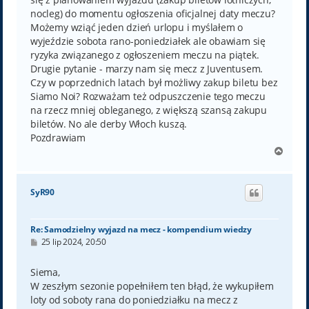
nocleg) do momentu ogłoszenia oficjalnej daty meczu?
Możemy wziąć jeden dzień urlopu i myślałem o
wyjeździe sobota rano-poniedziałek ale obawiam się
ryzyka związanego z ogłoszeniem meczu na piątek.
Drugie pytanie - marzy nam się mecz z Juventusem.
Czy w poprzednich latach był możliwy zakup biletu bez
Siamo Noi? Rozważam też odpuszczenie tego meczu
na rzecz mniej obleganego, z większą szansą zakupu
biletów. No ale derby Włoch kuszą.
Pozdrawiam
N
a
g
ó
SyR90
r
ę
Re: Samodzielny wyjazd na mecz - kompendium wiedzy
P
25 lip 2024, 20:50
o
s
t
Siema,
W zeszłym sezonie popełniłem ten błąd, że wykupiłem
loty od soboty rana do poniedziałku na mecz z