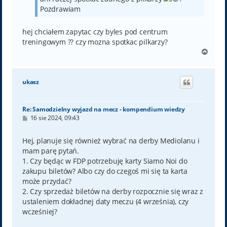
Pozdrawiam
hej chciałem zapytac czy byles pod centrum
treningowym ?? czy mozna spotkac pilkarzy?
N
a
g
ó
ukasz
r
ę
Re: Samodzielny wyjazd na mecz - kompendium wiedzy
P
16 sie 2024, 09:43
o
s
t
Hej, planuje się również wybrać na derby Mediolanu i
mam parę pytań.
1. Czy będąc w FDP potrzebuję karty Siamo Noi do
zakupu biletów? Albo czy do czegoś mi się ta karta
może przydać?
2. Czy sprzedaż biletów na derby rozpocznie się wraz z
ustaleniem dokładnej daty meczu (4 września), czy
wcześniej?