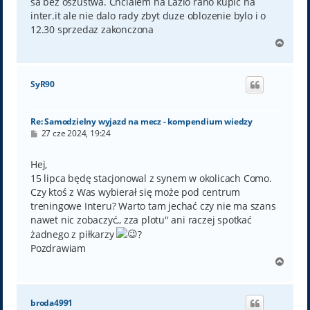
sa bez oszustwa. Chcialem na Lazio rano kupic na
inter.it ale nie dalo rady zbyt duze oblozenie bylo i o
12.30 sprzedaz zakonczona
N
a
g
ó
SyR90
r
ę
Re: Samodzielny wyjazd na mecz - kompendium wiedzy
P
27 cze 2024, 19:24
o
s
t
Hej,
15 lipca będę stacjonowal z synem w okolicach Como.
Czy ktoś z Was wybierał się może pod centrum
treningowe Interu? Warto tam jechać czy nie ma szans
nawet nic zobaczyć,, zza plotu'' ani raczej spotkać
żadnego z piłkarzy
?
Pozdrawiam
N
a
g
ó
broda4991
r