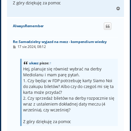
Z góry dziękuję za pomoc
N
a
g
ó
AlwaysRemember
r
ę
Re: Samodzielny wyjazd na mecz - kompendium wiedzy
P
17 sie 2024, 08:12
o
s
t
ukasz
pisze:
↑
Hej, planuje się również wybrać na derby
Mediolanu i mam parę pytań.
1. Czy będąc w FDP potrzebuję karty Siamo Noi
do zakupu biletów? Albo czy do czegoś mi się ta
karta może przydać?
2. Czy sprzedaż biletów na derby rozpocznie się
wraz z ustaleniem dokładnej daty meczu (4
września), czy wcześniej?
Z góry dziękuję za pomoc