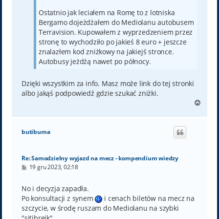
Ostatnio jak leciałem na Romę to z lotniska
Bergamo dojeżdżałem do Mediolanu autobusem
Terravision. Kupowałem z wyprzedzeniem przez
stronę to wychodziło po jakieś 8 euro + jeszcze
znalazłem kod zniżkowy na jakiejś stronce.
Autobusy jeżdżą nawet po północy.
Dzięki wszystkim za info. Masz może link do tej stronki
albo jakąś podpowiedź gdzie szukać zniżki.
N
a
g
ó
butibuma
r
ę
Re: Samodzielny wyjazd na mecz - kompendium wiedzy
P
19 gru 2023, 02:18
o
s
t
No i decyzja zapadła.
Po konsultacji z synem
i cenach biletów na mecz na
szczycie, w środę ruszam do Mediolanu na szybki
"sitibrejk".