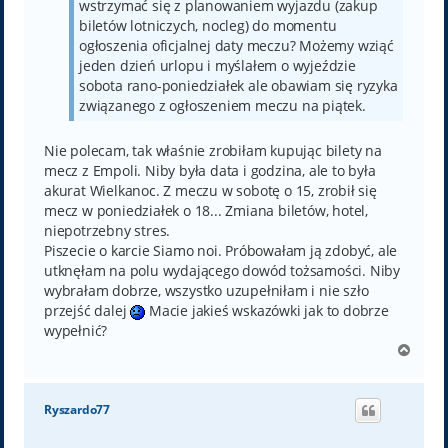
wstrzymać się z planowaniem wyjazdu (zakup
biletów lotniczych, nocleg) do momentu
ogłoszenia oficjalnej daty meczu? Możemy wziąć
jeden dzień urlopu i myślałem o wyjeździe
sobota rano-poniedziałek ale obawiam się ryzyka
związanego z ogłoszeniem meczu na piątek.
Nie polecam, tak właśnie zrobiłam kupując bilety na
mecz z Empoli. Niby była data i godzina, ale to była
akurat Wielkanoc. Z meczu w sobotę o 15, zrobił się
mecz w poniedziałek o 18... Zmiana biletów, hotel,
niepotrzebny stres.
Piszecie o karcie Siamo noi. Próbowałam ją zdobyć, ale
utknęłam na polu wydającego dowód tożsamości. Niby
wybrałam dobrze, wszystko uzupełniłam i nie szło
przejść dalej
Macie jakieś wskazówki jak to dobrze
wypełnić?
N
a
g
ó
Ryszardo77
r
ę