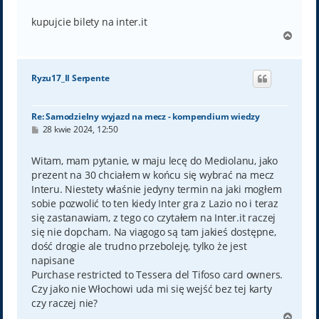
kupujcie bilety na inter.it
N
a
g
ó
Ryzu17_Il Serpente
r
ę
Re: Samodzielny wyjazd na mecz - kompendium wiedzy
P
28 kwie 2024, 12:50
o
s
t
Witam, mam pytanie, w maju lecę do Mediolanu, jako
prezent na 30 chciałem w końcu się wybrać na mecz
Interu. Niestety właśnie jedyny termin na jaki mogłem
sobie pozwolić to ten kiedy Inter gra z Lazio no i teraz
się zastanawiam, z tego co czytałem na Inter.it raczej
się nie dopcham. Na viagogo są tam jakieś dostępne,
dość drogie ale trudno przeboleję, tylko że jest
napisane
Purchase restricted to Tessera del Tifoso card owners.
Czy jako nie Włochowi uda mi się wejść bez tej karty
czy raczej nie?
N