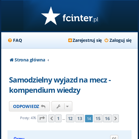
FAQ
Zarejestruj się
Zaloguj się
Strona główna
Samodzielny wyjazd na mecz -
kompendium wiedzy
ODPOWIEDZ
Strona
14
z
16
1
12
13
15
16
Posty: 476
14
Poprzednia
Następn
…
Orzeu