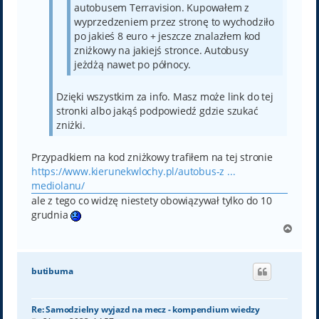
autobusem Terravision. Kupowałem z
wyprzedzeniem przez stronę to wychodziło
po jakieś 8 euro + jeszcze znalazłem kod
zniżkowy na jakiejś stronce. Autobusy
jeżdżą nawet po północy.
Dzięki wszystkim za info. Masz może link do tej
stronki albo jakąś podpowiedź gdzie szukać
zniżki.
Przypadkiem na kod zniżkowy trafiłem na tej stronie
https://www.kierunekwlochy.pl/autobus-z ...
mediolanu/
ale z tego co widzę niestety obowiązywał tylko do 10
grudnia
N
a
g
ó
butibuma
r
ę
Re: Samodzielny wyjazd na mecz - kompendium wiedzy