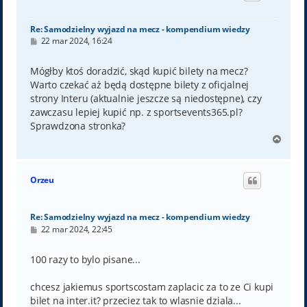
ę
Re: Samodzielny wyjazd na mecz - kompendium wiedzy
P
22 mar 2024, 16:24
o
s
t
Mógłby ktoś doradzić, skąd kupić bilety na mecz?
Warto czekać aż będą dostępne bilety z oficjalnej
strony Interu (aktualnie jeszcze są niedostępne), czy
zawczasu lepiej kupić np. z sportsevents365.pl?
Sprawdzona stronka?
N
a
g
ó
Orzeu
r
ę
Re: Samodzielny wyjazd na mecz - kompendium wiedzy
P
22 mar 2024, 22:45
o
s
t
100 razy to bylo pisane...
chcesz jakiemus sportscostam zaplacic za to ze Ci kupi
bilet na inter.it? przeciez tak to wlasnie dziala...