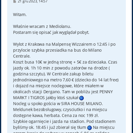
P
21 gru 2023, 14:57
o
s
t
Witam.
Właśnie wracam z Mediolanu.
Postaram się opisać jak wyglądał pobyt.
Wylot z Krakowa na Malpensę Wizzairem o 12:45 i po
przylocie szybka przesiadka na bus do Milano
Centrale.
Koszt busa 10€ w jedną stronę + 5€ za dzieciaka. Czas
jazdy ok. 1h 10 min z powodu zatorów na drodze (
godzina szczytu). W Centrale zakup biletu
jednodniowego na metro 7,60 € (dziecko do 14 lat free)
i dojazd na miejsce noclegowe, które miałem w
okolicach stacji Dergano. Tam w pobliżu jest PENNY
MARKT I TIGROS jakby ktoś szukał
Nocleg u spoko gościa w SIRA HOUSE MILANO.
Meldunek bezobsługowy, czysciutko i na miejscu
dostępne kawa, herbata. Cena za noc 199 zł.
Szybkie ogarnięcie i jazda na stadion. Pod stadionem
byliśmy ok. 18:45 i już zbierał się tłum
Na miejscu