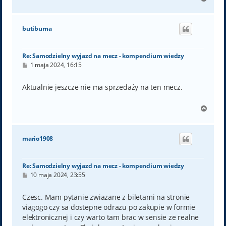
a
g
ó
butibuma
r
ę
Re: Samodzielny wyjazd na mecz - kompendium wiedzy
P
1 maja 2024, 16:15
o
s
t
Aktualnie jeszcze nie ma sprzedaży na ten mecz.
N
a
g
ó
mario1908
r
ę
Re: Samodzielny wyjazd na mecz - kompendium wiedzy
P
10 maja 2024, 23:55
o
s
t
Czesc. Mam pytanie zwiazane z biletami na stronie
viagogo czy sa dostepne odrazu po zakupie w formie
elektronicznej i czy warto tam brac w sensie ze realne