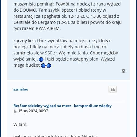
maszynista pominął. Powrót na nocleg i z rana wyjazd
do DOUMO. Tam szybki spacer i obiad (ceny w
restauracji za spaghetti ok. 12-13 €). O 13:30 odjazd z
Centrale do Bergamo (12+5€ za bilet) i powrót do kraju
tym razem RYANAIREM.
Łączny koszt bez wydatków na miejscu czyli loty+
nocleg+ bilety na mecz +bilety na busa i metro
zamknęło się w 960 zł. Wg mnie tanio. Choć mogłoby
wyjść taniej.
i taki będzie następny plan. Wyjazd
mega budżet
N
a
g
ó
szmaloo
r
ę
Re: Samodzielny wyjazd na mecz - kompendium wiedzy
P
15 sty 2024, 00:07
o
s
t
Witam,
wybiera sie ktos w lutym na derby Włoch z