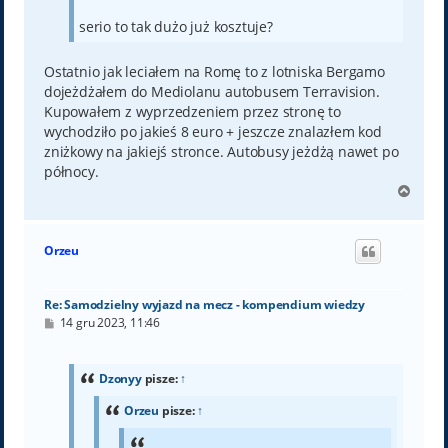
serio to tak dużo już kosztuje?
Ostatnio jak leciałem na Romę to z lotniska Bergamo
dojeżdżałem do Mediolanu autobusem Terravision.
Kupowałem z wyprzedzeniem przez stronę to
wychodziło po jakieś 8 euro + jeszcze znalazłem kod
zniżkowy na jakiejś stronce. Autobusy jeżdżą nawet po
północy.
N
a
g
ó
Orzeu
r
ę
Re: Samodzielny wyjazd na mecz - kompendium wiedzy
P
14 gru 2023, 11:46
o
s
t
Dzonyy
pisze:
↑
Orzeu
pisze:
↑