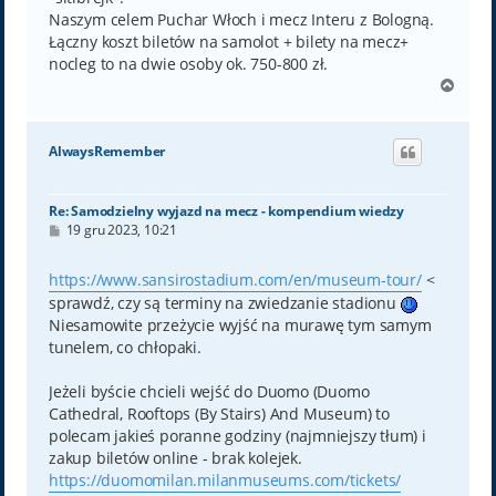
Naszym celem Puchar Włoch i mecz Interu z Bologną.
Łączny koszt biletów na samolot + bilety na mecz+
nocleg to na dwie osoby ok. 750-800 zł.
N
a
g
ó
AlwaysRemember
r
ę
Re: Samodzielny wyjazd na mecz - kompendium wiedzy
P
19 gru 2023, 10:21
o
s
t
https://www.sansirostadium.com/en/museum-tour/
<
sprawdź, czy są terminy na zwiedzanie stadionu
Niesamowite przeżycie wyjść na murawę tym samym
tunelem, co chłopaki.
Jeżeli byście chcieli wejść do Duomo (Duomo
Cathedral, Rooftops (By Stairs) And Museum) to
polecam jakieś poranne godziny (najmniejszy tłum) i
zakup biletów online - brak kolejek.
https://duomomilan.milanmuseums.com/tickets/