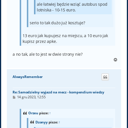
ale łatwiej będzie wziąć autobus spod
lotniska - 10-15 euro.
serio to tak dużo już kosztuje?
13 euro jak kupujesz na miejscu, a 10 euro jak
kupisz przez apke.
a no tak, ale to jest w dwie strony nie?
N
a
g
ó
AlwaysRemember
r
ę
Re: Samodzielny wyjazd na mecz - kompendium wiedzy
P
14 gru 2023, 12:55
o
s
t
Orzeu
pisze:
↑
Dzonyy
pisze:
↑