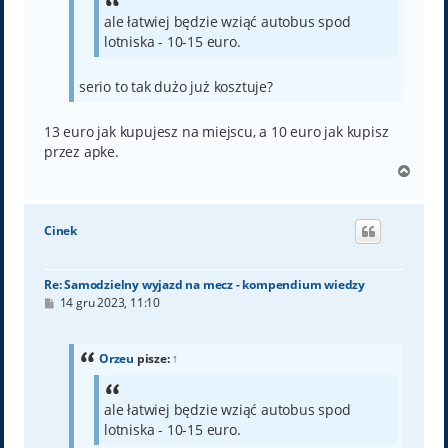
ale łatwiej będzie wziąć autobus spod
lotniska - 10-15 euro.
serio to tak dużo już kosztuje?
13 euro jak kupujesz na miejscu, a 10 euro jak kupisz
przez apke.
N
a
g
ó
Cinek
r
ę
Re: Samodzielny wyjazd na mecz - kompendium wiedzy
P
14 gru 2023, 11:10
o
s
t
Orzeu
pisze:
↑
ale łatwiej będzie wziąć autobus spod
lotniska - 10-15 euro.