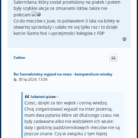
Salernitana, który został przełożony na piatek i potem
były szybkie akcje ze zmianami lotów, takze nie
polecam
Co do meczów z Juve, to polowałem 3 lata na bilety w
otwartej sprzedaży i udało mi się tylko raz i to dzięki
karcie Siamo Noi i uprzejmości kolegów z FDP
N
a
g
ó
Catlon
r
ę
Re: Samodzielny wyjazd na mecz - kompendium wiedzy
P
30 lip 2024, 13:58
o
s
t
lukatoni
pisze:
↑
Czesc, dzięki za ten wątek i cenną wiedzę.
Chcę zorganizować wyjazd na Inter jesienią,
mam dwa pytania które od dłuższego czasu nie
były zadawane albo nie widziałem ich wcale:
daty i godziny październikowych meczów nie są
jeszcze znane. Czy w związku z tym lepiej