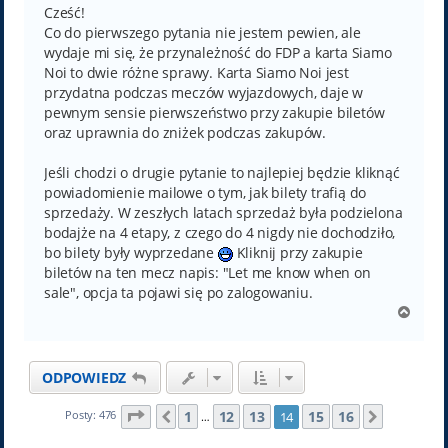
Cześć!
Co do pierwszego pytania nie jestem pewien, ale
wydaje mi się, że przynależność do FDP a karta Siamo
Noi to dwie różne sprawy. Karta Siamo Noi jest
przydatna podczas meczów wyjazdowych, daje w
pewnym sensie pierwszeństwo przy zakupie biletów
oraz uprawnia do zniżek podczas zakupów.
Jeśli chodzi o drugie pytanie to najlepiej będzie kliknąć
powiadomienie mailowe o tym, jak bilety trafią do
sprzedaży. W zeszłych latach sprzedaż była podzielona
bodajże na 4 etapy, z czego do 4 nigdy nie dochodziło,
bo bilety były wyprzedane
Kliknij przy zakupie
biletów na ten mecz napis: "Let me know when on
sale", opcja ta pojawi się po zalogowaniu.
N
a
g
ó
ODPOWIEDZ
r
ę
Strona
14
z
16
1
12
13
15
16
Posty: 476
14
Poprzednia
Następn
…