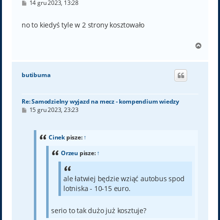
P
14 gru 2023, 13:28
o
s
t
no to kiedyś tyle w 2 strony kosztowało
N
a
g
ó
butibuma
r
ę
Re: Samodzielny wyjazd na mecz - kompendium wiedzy
P
15 gru 2023, 23:23
o
s
t
Cinek
pisze:
↑
Orzeu
pisze:
↑
ale łatwiej będzie wziąć autobus spod
lotniska - 10-15 euro.
serio to tak dużo już kosztuje?