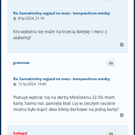
ę
Re: Samodzielny wyjazd na mecz - kompendium wiedzy
P
8 lip 2024, 21:16
o
s
t
Kto wybiera się może na trzecią kolejkę i mecz z
atalantą?
N
a
g
ó
grzesczes
r
ę
Re: Samodzielny wyjazd na mecz - kompendium wiedzy
P
12 lip 2024, 16:46
o
s
t
Planuje wybrać się na derby Mediolanu 22.09, mam
kartę Siamo noi, pamięta ktoś czy w zeszłym sezonie
można było kupić dwa bilety derbowe na jedną kartę?
N
a
g
ó
bobogol