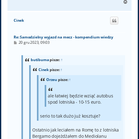
N
a
g
ó
Cinek
r
ę
Re: Samodzielny wyjazd na mecz - kompendium wiedzy
P
20 gru 2023, 09:03
o
s
t
butibuma
pisze:
↑
Cinek
pisze:
↑
Orzeu
pisze:
↑
ale łatwiej będzie wziąć autobus
spod lotniska - 10-15 euro.
serio to tak dużo już kosztuje?
Ostatnio jak leciałem na Romę to z lotniska
Bergamo dojeżdżałem do Mediolanu