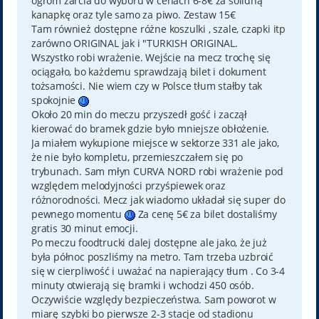
ogrom żarcia do wyboru w cenach 6-8€ za solidną
kanapkę oraz tyle samo za piwo. Zestaw 15€
Tam również dostępne różne koszulki , szale, czapki itp
zarówno ORIGINAL jak i "TURKISH ORIGINAL.
Wszystko robi wrażenie. Wejście na mecz trochę się
ociągało, bo każdemu sprawdzają bilet i dokument
tożsamości. Nie wiem czy w Polsce tłum stałby tak
spokojnie
Około 20 min do meczu przyszedł gość i zaczął
kierować do bramek gdzie było mniejsze obłożenie.
Ja miałem wykupione miejsce w sektorze 331 ale jako,
że nie było kompletu, przemieszczałem się po
trybunach. Sam młyn CURVA NORD robi wrażenie pod
względem melodyjności przyśpiewek oraz
różnorodności. Mecz jak wiadomo układał się super do
pewnego momentu
Za cenę 5€ za bilet dostaliśmy
gratis 30 minut emocji.
Po meczu foodtrucki dalej dostępne ale jako, że już
była północ poszliśmy na metro. Tam trzeba uzbroić
się w cierpliwość i uważać na napierający tłum . Co 3-4
minuty otwierają się bramki i wchodzi 450 osób.
Oczywiście względy bezpieczeństwa. Sam poworot w
miarę szybki bo pierwsze 2-3 stacje od stadionu