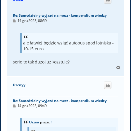
Re: Samodzielny wyjazd na mecz - kompendium wiedzy
P
14 gru 2023, 08:59
o
s
t
ale łatwiej będzie wziąć autobus spod lotniska -
10-15 euro.
serio to tak dużo już kosztuje?
N
a
g
ó
Dzonyy
r
ę
Re: Samodzielny wyjazd na mecz - kompendium wiedzy
P
14 gru 2023, 09:49
o
s
t
Orzeu
pisze:
↑