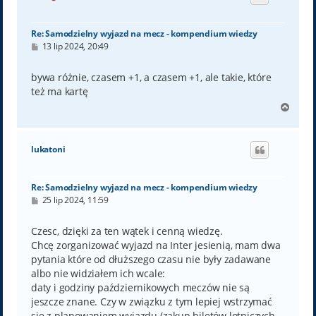
r
ę
Re: Samodzielny wyjazd na mecz - kompendium wiedzy
P
13 lip 2024, 20:49
o
s
t
bywa różnie, czasem +1, a czasem +1, ale takie, które
też ma kartę
N
a
g
ó
lukatoni
r
ę
Re: Samodzielny wyjazd na mecz - kompendium wiedzy
P
25 lip 2024, 11:59
o
s
t
Czesc, dzięki za ten wątek i cenną wiedzę.
Chcę zorganizować wyjazd na Inter jesienią, mam dwa
pytania które od dłuższego czasu nie były zadawane
albo nie widziałem ich wcale:
daty i godziny październikowych meczów nie są
jeszcze znane. Czy w związku z tym lepiej wstrzymać
się z planowaniem wyjazdu (zakup biletów lotniczych,