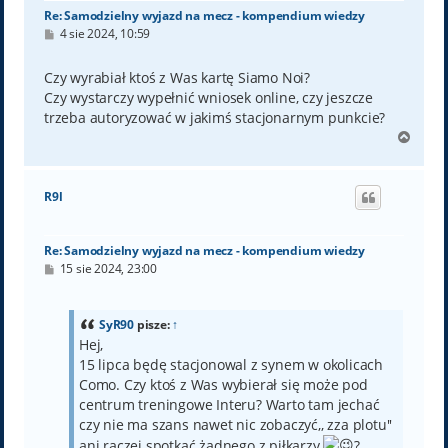
Re: Samodzielny wyjazd na mecz - kompendium wiedzy
P
4 sie 2024, 10:59
o
s
t
Czy wyrabiał ktoś z Was kartę Siamo Noi?
Czy wystarczy wypełnić wniosek online, czy jeszcze
trzeba autoryzować w jakimś stacjonarnym punkcie?
N
a
g
ó
R9l
r
ę
Re: Samodzielny wyjazd na mecz - kompendium wiedzy
P
15 sie 2024, 23:00
o
s
t
SyR90
pisze:
↑
Hej,
15 lipca będę stacjonowal z synem w okolicach
Como. Czy ktoś z Was wybierał się może pod
centrum treningowe Interu? Warto tam jechać
czy nie ma szans nawet nic zobaczyć,, zza plotu''
ani raczej spotkać żadnego z piłkarzy
?