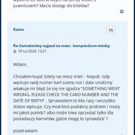
Juventusem? Macie dostęp do biletów?
N
a
g
ó
Kazim
r
ę
Re: Samodzielny wyjazd na mecz - kompendium wiedzy
P
19 lut 2024, 12:21
o
s
t
Witam,
Chciałem kupić bilety na mecz Inter - Napoli. Gdy
wpisuje swój numer kart siamo noi i date urodziny
wkakuje mi błąd że się nie zgadza "SOMETHING WENT
WRONG, PLEASE CHECK THE CARD NUMBER AND THE
DATE OF BIRTH" . Sprawzałem to kila razy i wszystko
dobze wpisuje. Czy miał ktoś podobny problem i możę
mi jakoś pomóc? albo może trwa sprzedaż tylko dla
posiadaczy karnetów, gdzie mogę to sprawdzić ?
pozdrawiam