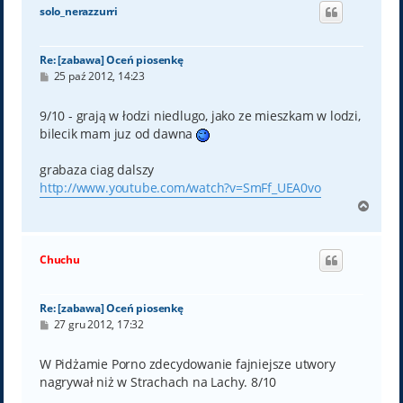
ó
solo_nerazzurri
r
ę
Re: [zabawa] Oceń piosenkę
P
25 paź 2012, 14:23
o
s
t
9/10 - grają w łodzi niedlugo, jako ze mieszkam w lodzi,
bilecik mam juz od dawna
grabaza ciag dalszy
http://www.youtube.com/watch?v=SmFf_UEA0vo
N
a
g
ó
Chuchu
r
ę
Re: [zabawa] Oceń piosenkę
P
27 gru 2012, 17:32
o
s
t
W Pidżamie Porno zdecydowanie fajniejsze utwory
nagrywał niż w Strachach na Lachy. 8/10