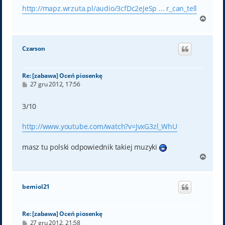
http://mapz.wrzuta.pl/audio/3cfDc2eJeSp ... r_can_tell
N
a
g
ó
Czarson
r
ę
Re: [zabawa] Oceń piosenkę
P
27 gru 2012, 17:56
o
s
t
3/10
http://www.youtube.com/watch?v=JvxG3zl_WhU
masz tu polski odpowiednik takiej muzyki
N
a
g
ó
berniol21
r
ę
Re: [zabawa] Oceń piosenkę
P
27 gru 2012, 21:58