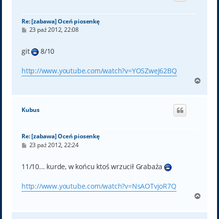
ę
Re: [zabawa] Oceń piosenkę
P
23 paź 2012, 22:08
o
s
t
git
8/10
http://www.youtube.com/watch?v=YOSZweJ62BQ
N
a
g
ó
Kubus
r
ę
Re: [zabawa] Oceń piosenkę
P
23 paź 2012, 22:24
o
s
t
11/10... kurde, w końcu ktoś wrzucił Grabaża
http://www.youtube.com/watch?v=NsAOTvjoR7Q
N
a
g