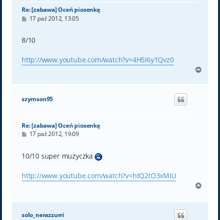
Re: [zabawa] Oceń piosenkę
P
17 paź 2012, 13:05
o
s
t
8/10
http://www.youtube.com/watch?v=4H5I6y1Qvz0
N
a
g
ó
szymson95
r
ę
Re: [zabawa] Oceń piosenkę
P
17 paź 2012, 19:09
o
s
t
10/10 super muzyczka
http://www.youtube.com/watch?v=htQ2tO3xMIU
N
a
g
ó
solo_nerazzurri
r