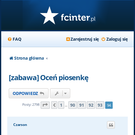
FAQ
Zarejestruj się
Zaloguj się
Strona główna
[zabawa] Oceń piosenkę
ODPOWIEDZ
Strona
94
z
94
1
90
91
92
93
Posty: 2798
94
Poprzednia
…
Czarson