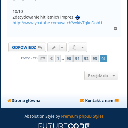
o
s
t
10/10
Zdecydowanie hit letnich imprez.
http://www.youtube.com/watch?v=ktvTqknDobU
N
a
g
ó
ODPOWIEDZ
r
ę
Strona
94
z
94
1
90
91
92
93
Posty: 2798
94
Poprzednia
…
Przejdź do
Strona główna
Kontakt z nami
Absolution Style by
Premium phpBB Styles