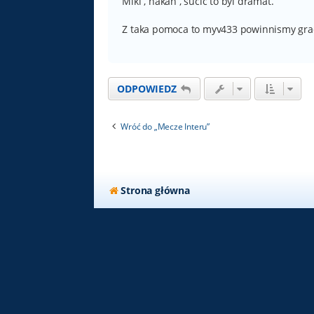
Miki , hakan , sucic to byl dramat.
Z taka pomoca to myv433 powinnismy gra
ODPOWIEDZ
Wróć do „Mecze Interu”
Strona główna