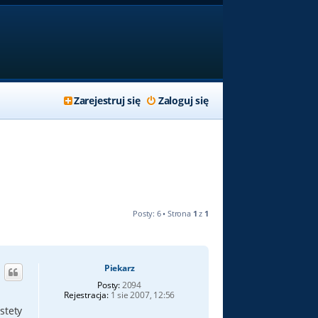
Zarejestruj się
Zaloguj się
Posty: 6 • Strona
1
z
1
Piekarz
Posty:
2094
Rejestracja:
1 sie 2007, 12:56
stety