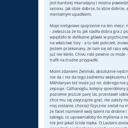
jest bardziej miarodajny i można powiedzi
sezonu. Jak idzie dobrze, to idzie dobrz
mentalnym upadkiem.
Moje nietypowe spojrzenie na ten mecz: n
- zwłaszcza że to, jak siadła dobra gra z 
wpędziło te delikatne główki w psychiczne p
na właściwe tory - a tu taki policzek, znow
Jestem przekonany, że tam się od razu włąc
już nie kleiło. Chivu robi pewnie co może 
trafił na trudne przypadki.
Moim zdaniem Zieliński, absolutnie nędzn
nie da i nie da tego żadnemu większemu kl
Mkhitaryan też może już nic dobrego nie p
zepsuje. Calhanoglu, kolejny spierdolon
poziomie jeszcze parę lat, przestawił sob
chce mu się zwyczajnie grać, nie zależy m
niej zostanie, chociaż fizycznie został na 
że facet rozmienił swój talent na drobne i
takiego, co uprawniałoby do myślenia o n
nie jest jakaś ścisła topka. O Lautaro zos