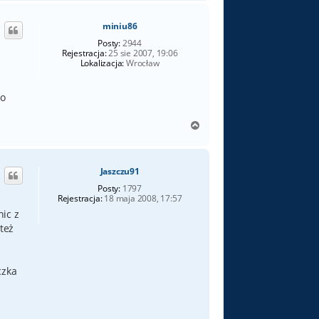
g
ó
miniu86
r
ę
Posty:
2944
Rejestracja:
25 sie 2007, 19:06
Lokalizacja:
Wrocław
to
N
a
g
ó
Jaszczu91
r
ę
Posty:
1797
Rejestracja:
18 maja 2008, 17:57
ic z
 też
czka