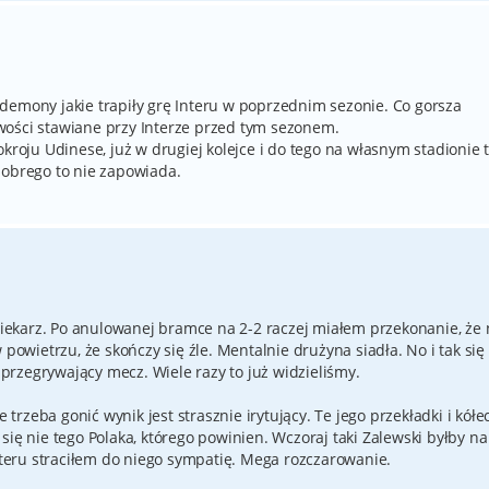
demony jakie trapiły grę Interu w poprzednim sezonie. Co gorsza
wości stawiane przy Interze przed tym sezonem.
okroju Udinese, już w drugiej kolejce i do tego na własnym stadionie 
dobrego to nie zapowiada.
ekarz. Po anulowanej bramce na 2-2 raczej miałem przekonanie, że n
 powietrzu, że skończy się źle. Mentalnie drużyna siadła. No i tak się
i przegrywający mecz. Wiele razy to już widzieliśmy.
e trzeba gonić wynik jest strasznie irytujący. Te jego przekładki i kółe
się nie tego Polaka, którego powinien. Wczoraj taki Zalewski byłby na
Interu straciłem do niego sympatię. Mega rozczarowanie.