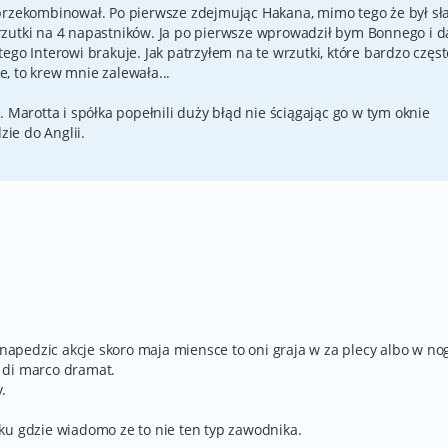
przekombinował. Po pierwsze zdejmując Hakana, mimo tego że był sł
zutki na 4 napastników. Ja po pierwsze wprowadził bym Bonnego i d
ego Interowi brakuje. Jak patrzyłem na te wrzutki, które bardzo częst
, to krew mnie zalewała...
 Marotta i spółka popełnili duży błąd nie ściągając go w tym oknie
ie do Anglii.
 napedzic akcje skoro maja miensce to oni graja w za plecy albo w nog
 di marco dramat.
.
ku gdzie wiadomo ze to nie ten typ zawodnika.