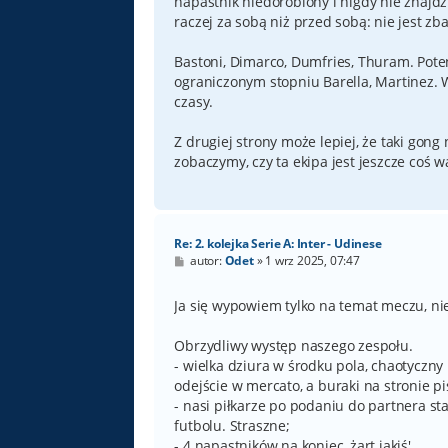
napastnik niedorobiony i nigdy nie znajdz
raczej za sobą niż przed sobą: nie jest zb
Bastoni, Dimarco, Dumfries, Thuram. Potenc
ograniczonym stopniu Barella, Martinez. W 
czasy.
Z drugiej strony może lepiej, że taki gong 
zobaczymy, czy ta ekipa jest jeszcze coś w
Re: 2. kolejka Serie A: Inter - Udinese
P
autor:
Odet
»
1 wrz 2025, 07:47
o
s
t
Ja się wypowiem tylko na temat meczu, ni
Obrzydliwy występ naszego zespołu.
- wielka dziura w środku pola, chaotyczny 
odejście w mercato, a buraki na stronie pis
- nasi piłkarze po podaniu do partnera stal
futbolu. Straszne;
- 4 napastników na koniec, żart jakiś'