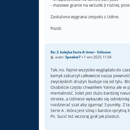
- masowe granie na wrzutki (i rożne), prz
Zasłużona wygrana zespołu z Udine.
Pozdr.
Re: 2. kolejka Serie A: Inter - Udinese
P
autor:
Speaker7
»
1 wrz 2025, 11:34
o
s
t
Tak, no. Fajnie wszystko wyglądało do czas
kamyk zaburzył całkowicie nasza pewność w
zwycięskich drużyn buduje się od tylu. Bi
Osobiście często chwaliłem Yanna ale w pi
mentalność. Solet jest dużo bardziej nieu
stronie, a Udinese wykazało się odrobinką 
rozdzierać szat aby zgarnąć 3 punkty. Z 
Serie A , która jest silną i bardzo sprytną l
Ps. Sucić też wczoraj grał jak plastuś.