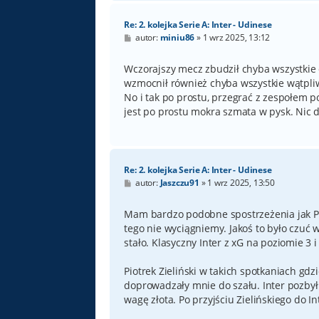
Re: 2. kolejka Serie A: Inter - Udinese
P
autor:
miniu86
»
1 wrz 2025, 13:12
o
s
t
Wczorajszy mecz zbudził chyba wszystkie 
wzmocnił również chyba wszystkie wątpli
No i tak po prostu, przegrać z zespołem p
jest po prostu mokra szmata w pysk. Nic 
Re: 2. kolejka Serie A: Inter - Udinese
P
autor:
Jaszczu91
»
1 wrz 2025, 13:50
o
s
t
Mam bardzo podobne spostrzeżenia jak Pi
tego nie wyciągniemy. Jakoś to było czuć w
stało. Klasyczny Inter z xG na poziomie 3 
Piotrek Zieliński w takich spotkaniach gdzi
doprowadzały mnie do szału. Inter pozbył 
wagę złota. Po przyjściu Zielińskiego do 