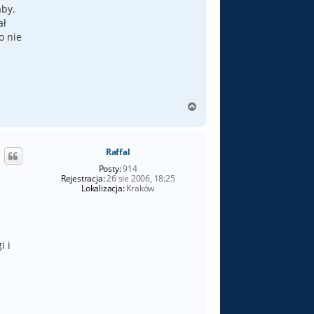
aby.
ał
o nie
N
a
g
ó
Raffal
r
ę
Posty:
914
Rejestracja:
26 sie 2006, 18:25
Lokalizacja:
Kraków
i i