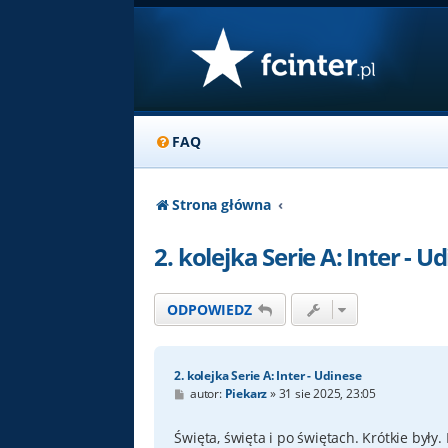
FAQ
Strona główna
2. kolejka Serie A: Inter - U
ODPOWIEDZ
2. kolejka Serie A: Inter - Udinese
P
autor:
Piekarz
»
31 sie 2025, 23:05
o
s
t
Święta, święta i po świętach. Krótkie były