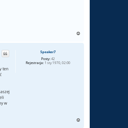
N
a
g
ó
Speaker7
r
ę
Posty:
42
Rejestracja:
1 sty 1970, 02:00
y ten
ć
naszej
eli
my w
N
a