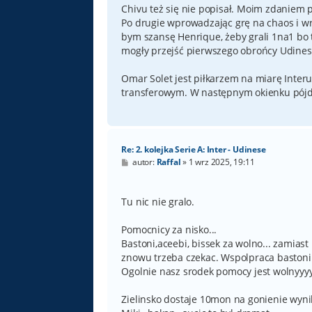
Chivu też się nie popisał. Moim zdaniem 
Po drugie wprowadzając grę na chaos i wr
bym szansę Henrique, żeby grali 1na1 bo t
mogły przejść pierwszego obrońcy Udinese
Omar Solet jest piłkarzem na miarę Interu.
transferowym. W następnym okienku pójdz
Re: 2. kolejka Serie A: Inter - Udinese
P
autor:
Raffal
»
1 wrz 2025, 19:11
o
s
t
Tu nic nie gralo.
Pomocnicy za nisko...
Bastoni,aceebi, bissek za wolno... zamiast
znowu trzeba czekac. Wspolpraca bastoni
Ogolnie nasz srodek pomocy jest wolnyyyy
Zielinsko dostaje 10mon na gonienie wyni