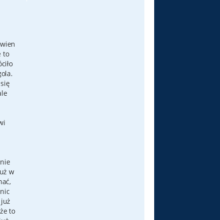
ewien
 to
óciło
gola.
 się
ale
wi
 nie
już w
nać,
 nic
 już
że to