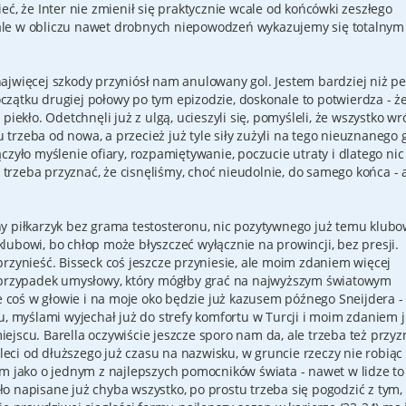
eć, że Inter nie zmienił się praktycznie wcale od końcówki zeszłego
e, ale w obliczu nawet drobnych niepowodzeń wykazujemy się totalnym
ajwięcej szkody przyniósł nam anulowany gol. Jestem bardziej niż p
początku drugiej połowy po tym epizodzie, doskonale to potwierdza - że
iekło. Odetchnęli już z ulgą, ucieszyli się, pomyśleli, że wszystko wr
u trzeba od nowa, a przecież już tyle siły zużyli na tego nieuznanego 
zyło myślenie ofiary, rozpamiętywanie, poczucie utraty i dlatego nic
- trzeba przyznać, że cisnęliśmy, choć nieudolnie, do samego końca - 
y piłkarzyk bez grama testosteronu, nic pozytywnego już temu klubo
ubowi, bo chłop może błyszczeć wyłącznie na prowincji, bez presji.
rzynieść. Bisseck coś jeszcze przyniesie, ale moim zdaniem więcej
y przypadek umysłowy, który mógłby grać na najwyższym światowym
ie coś w głowie i na moje oko będzie już kazusem późnego Sneijdera -
u, myślami wyjechał już do strefy komfortu w Turcji i moim zdaniem 
miejscu. Barella oczywiście jeszcze sporo nam da, ale trzeba też przyz
 leci od dłuższego już czasu na nazwisku, w gruncie rzeczy nie robiąc
im jako o jednym z najlepszych pomocników świata - nawet w lidze to
tało napisane już chyba wszystko, po prostu trzeba się pogodzić z tym, 