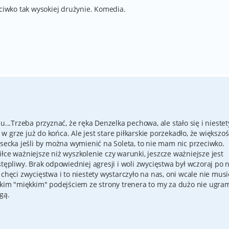
eciwko tak wysokiej drużynie. Komedia.
u...Trzeba przyznać, że ręka Denzelka pechowa, ale stało się i niestet
 grze już do końca. Ale jest stare piłkarskie porzekadło, że większoś
ssecka jeśli by można wymienić na Soleta, to nie mam nic przeciwko.
łce ważniejsze niż wyszkolenie czy warunki, jeszcze ważniejsze jest
stępliwy. Brak odpowiedniej agresji i woli zwycięstwa był wczoraj po 
chęci zwycięstwa i to niestety wystarczyło na nas, oni wcale nie musi
takim "miękkim" podejściem ze strony trenera to my za dużo nie ugra
igą.