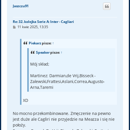
ó
Jaszczu91
r
ę
Re: 32. kolejka Serie A: Inter - Cagliari
P
11 kwie 2025, 13:35
o
s
t
Piekarz
pisze:
↑
Speaker
pisze:
↑
Mój skład;
Martinez: Darmian,de Vrij,Bisseck -
Zalewski,Frattesi,Aslani,Correa,Augusto-
Arna,Taremi
XD
No mocno przekombinowane. Zmęczenie na pewno
jest duże ale Cagliri nie przyjedzie na Meazza i się nie
położy.