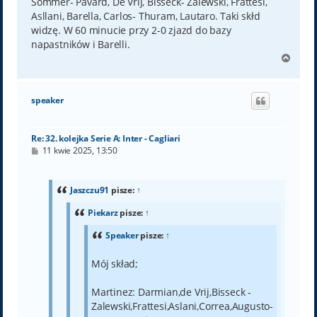
Sommer- Pavard, De Vrij, Bisseck- Zalewski, Frattesi,
Asllani, Barella, Carlos- Thuram, Lautaro. Taki skłd
widzę. W 60 minucie przy 2-0 zjazd do bazy
napastników i Barelli.
N
a
g
ó
speaker
r
ę
Re: 32. kolejka Serie A: Inter - Cagliari
P
11 kwie 2025, 13:50
o
s
t
Jaszczu91
pisze:
↑
Piekarz
pisze:
↑
Speaker
pisze:
↑
Mój skład;
Martinez: Darmian,de Vrij,Bisseck -
Zalewski,Frattesi,Aslani,Correa,Augusto-