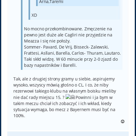
Arna,Taremi
XD
No mocno przekombinowane. Zmęczenie na
pewno jest duże ale Cagliri nie przyjedzie na
Meazza i się nie położy.
Sommer- Pavard, De Vrij, Bisseck- Zalewski,
Frattesi, Asllani, Barella, Carlos- Thuram, Lautaro.
Taki skłd widzę. W 60 minucie przy 2-0 zjazd do
bazy napastników i Barelli.
Tak, ale z drugiej strony gramy u siebie, aspirujemy
wysoko, wszyscy mówią głośno o CL. I co, że niby
rezerwowi takiego klubu na własnym boisku mieliby
nie dać rady miejscu 15. ?
Powinni i ja bym w
takim meczu chciał ich zobaczyć i ich wkład, kiedy
sytuacja wymaga, bo mecz z Bayernem musi być na
100%.
N
a
g