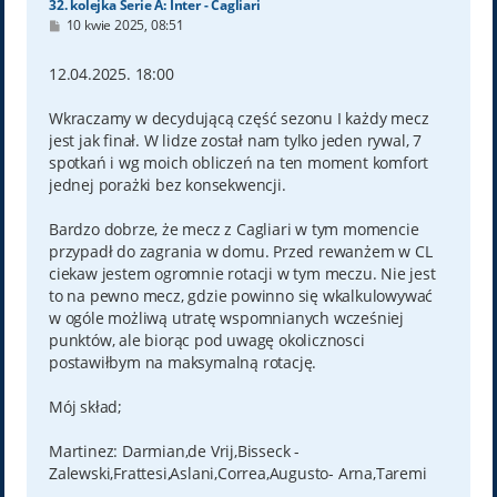
32. kolejka Serie A: Inter - Cagliari
P
10 kwie 2025, 08:51
o
s
t
12.04.2025. 18:00
Wkraczamy w decydującą część sezonu I każdy mecz
jest jak finał. W lidze został nam tylko jeden rywal, 7
spotkań i wg moich obliczeń na ten moment komfort
jednej porażki bez konsekwencji.
Bardzo dobrze, że mecz z Cagliari w tym momencie
przypadł do zagrania w domu. Przed rewanżem w CL
ciekaw jestem ogromnie rotacji w tym meczu. Nie jest
to na pewno mecz, gdzie powinno się wkalkulowywać
w ogóle możliwą utratę wspomnianych wcześniej
punktów, ale biorąc pod uwagę okolicznosci
postawiłbym na maksymalną rotację.
Mój skład;
Martinez: Darmian,de Vrij,Bisseck -
Zalewski,Frattesi,Aslani,Correa,Augusto- Arna,Taremi