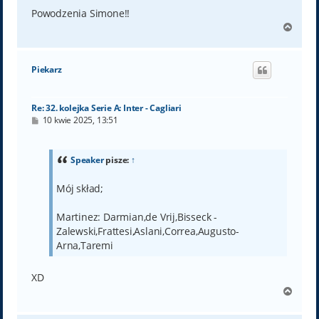
Powodzenia Simone!!
N
a
g
ó
Piekarz
r
ę
Re: 32. kolejka Serie A: Inter - Cagliari
P
10 kwie 2025, 13:51
o
s
t
Speaker
pisze:
↑
Mój skład;
Martinez: Darmian,de Vrij,Bisseck -
Zalewski,Frattesi,Aslani,Correa,Augusto-
Arna,Taremi
XD
N
a
g