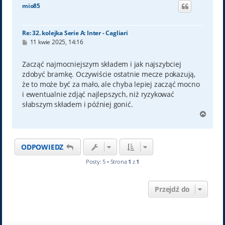
ó
mio85
r
ę
Re: 32. kolejka Serie A: Inter - Cagliari
P
11 kwie 2025, 14:16
o
s
t
Zacząć najmocniejszym składem i jak najszybciej
zdobyć bramkę. Oczywiście ostatnie mecze pokazują,
że to może być za mało, ale chyba lepiej zacząć mocno
i ewentualnie zdjąć najlepszych, niż ryzykować
słabszym składem i później gonić.
N
a
g
ó
ODPOWIEDZ
r
ę
Posty: 5 • Strona
1
z
1
Przejdź do