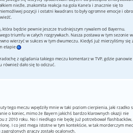
całkiem nieźle, znakomita reakcja na gola Kane'a i znacznie się to
ś niemożliwej pozycji i ostatni kwadrans to były ogromne emocje i obr
wieźć.
, która będzie pewnie jeszcze trudniejszym rywalem od Bayernu.
cowego triumfu w całych rozgrywkach. Nasza postawa w tym sezonie w
wno wierzyć w sukces w tym dwumeczu. Kiedyś już mierzyliśmy się 
m etapie
 radochę z oglądania takiego meczu komentarz w TVP, gdzie panowie
 również dało się to odczuć.
nuty tego meczu wpędziły mnie w taki poziom cierpienia, jaki rzadko s
łaganie o koniec, mimo że Bayern jakichś bardzo klarownych okazji nie
 z 2010 roku. No i niedługo nie będę już potrzebował flashbacków,
elonę. I co jest mega istotne w tym kontekście, w tak morderczym me
iu zagrożonych graczy zostało ocalonych.