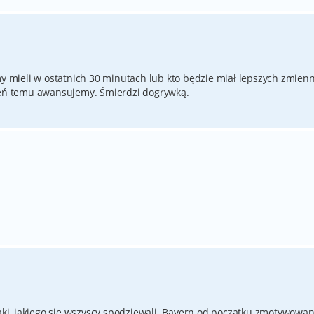
my mieli w ostatnich 30 minutach lub kto będzie miał lepszych zmien
zień temu awansujemy. Śmierdzi dogrywką.
taki, jakiego się wszyscy spodziewali. Bayern od początku zmotywowan