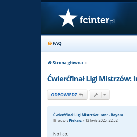
FAQ
Strona główna
Ćwierćfinał Ligi Mistrzów: I
ODPOWIEDZ
Ćwierćfinał Ligi Mistrzów: Inter - Bayern
P
autor:
Piekarz
»
13 kwie 2025, 22:52
o
s
t
No i co.