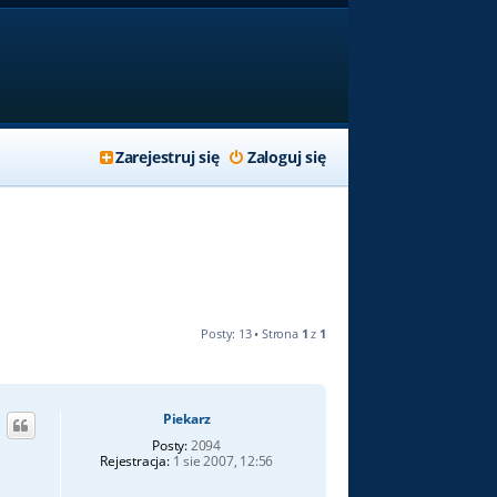
Zarejestruj się
Zaloguj się
Posty: 13 • Strona
1
z
1
Piekarz
Posty:
2094
Rejestracja:
1 sie 2007, 12:56