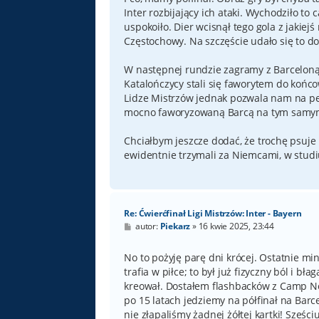
Inter rozbijający ich ataki. Wychodziło to 
uspokoiło. Dier wcisnął tego gola z jakiej
Częstochowy. Na szczęście udało się to do
W następnej rundzie zagramy z Barceloną
Katalończycy stali się faworytem do koń
Lidze Mistrzów jednak pozwala nam na pe
mocno faworyzowaną Barcą na tym samy
Chciałbym jeszcze dodać, że trochę psuje
ewidentnie trzymali za Niemcami, w studiu
Re: Ćwierćfinał Ligi Mistrzów: Inter - Bayern
P
autor:
Piekarz
»
16 kwie 2025, 23:44
o
s
t
No to pożyję parę dni krócej. Ostatnie mi
trafia w piłce; to był już fizyczny ból i b
kreował. Dostałem flashbacków z Camp Nou
po 15 latach jedziemy na półfinał na Barc
nie złapaliśmy żadnej żółtej kartki! Sześc