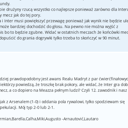
rundy.
bie drużyny rzucą wszystko co najlepsze ponieważ zarówno dla Inter
y mecz jak do tej pory.
 i Inter musi powiększyć przewagę ponieważ jak wynik nie będzie ul
może bardziej dochodzić do głosu. Na pewno nie można wyjść z
is bo to będzie zgubne. Widać w ostatnich meczach że końcówki me
opuścić do grania dogrywki tylko trzeba to skończyć w 90 minut.
rdziej prawdopodobny jest awans Realu Madryt z par ćwierćfinałowy
ektórzy powiedzą, że troszkę brak pokory, ale widać, że Inter gra dob
ecz, a co dopiero na Meazza pełnym ludzi? Czyli 12. zawodnik i nasz
ak z Arsenalem (1-0) i oddania pola rywalowi, tylko spodziewam się
ekulacji. Mój typ 2-0 lub 2-1.
rmian,Barella,Calha,Miki,Augusto -Arnautović,Lautaro