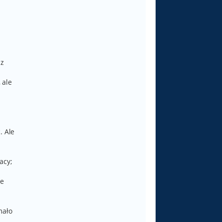
 z
 ale
. Ale
acy;
ie
mało