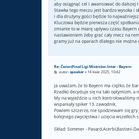
aby osiągnąć cel i awansować do dalszej 
Stawka tego meczu jest bardzo wysoka i o
i dla drużyny gości będzie to najważniejsz
Kluczowa będzie pierwsza część spotkania
zmianie to w miarę upływu czasu Bayern 
nastawieniem żeby grać cały mecz na rem
gramy już na oparach dlatego nie można d
Re: Ćwierćfinał Ligi Mistrzów: Inter - Bayern
P
autor:
speaker
»
14 kwie 2025, 10:42
o
s
t
Ja uważam, że to Bayern ma ciężko, że ba
Rzadko decyduje się na taki optymizm, a ni
My na wyjeździe u nich kontrolowaliśmy m
wspaniały spiker 13. zawodnik.
Powiem szczerze, nie spodziewam się gry j
kolejnego zwycięstwa i ucięcia wszelkich sp
Skład: Sommer - Pavard,Acerbi,Bastoni-Da