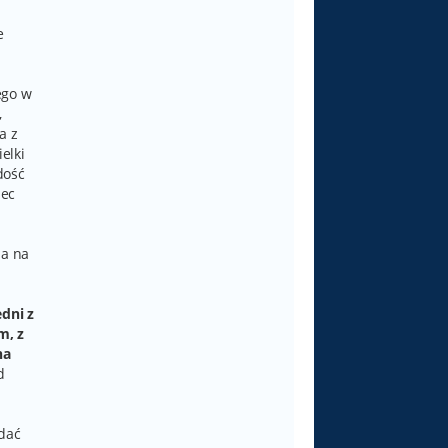
e
ego w
,
a z
elki
dość
iec
ża na
edni z
m, z
na
d
ądać