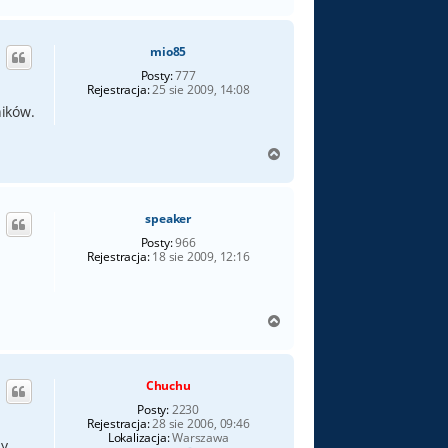
a
g
ó
mio85
r
ę
Posty:
777
Rejestracja:
25 sie 2009, 14:08
ników.
N
a
g
ó
speaker
r
ę
Posty:
966
Rejestracja:
18 sie 2009, 12:16
N
a
g
ó
Chuchu
r
ę
Posty:
2230
Rejestracja:
28 sie 2006, 09:46
Lokalizacja:
Warszawa
y,