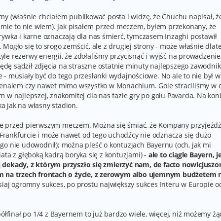
my (właśnie chciałem publikować posta i widzę, że Chuchu napisał, ż
sumie to nie wiem). Jak pisałem przed meczem, byłem przekonany, że
rywka i karne oznaczają dla nas śmierć, tymczasem Inzaghi postawił
Mogło się to srogo zemścić, ale z drugiej strony - może właśnie dlat
le rezerwy energii, że zdołaliśmy przycisnąć i wyjść na prowadzenie
 będę sądził zdjęcia na straszne ostatnie minuty najlepszego zawodnik
- musiały być do tego przesłanki wydajnościowe. No ale to nie był wi
rsenalem czy nawet mimo wszystko w Monachium. Gole straciliśmy w 
 w najlepszej, znakomitej dla nas fazie gry po golu Pavarda. Na kon
a jak na własny stadion.
ze przed pierwszym meczem. Można się śmiać, że Kompany przyjeżd
rankfurcie i może nawet od tego uchodźcy nie odznacza się dużo
go nie udowodnił); można pleść o kontuzjach Bayernu (och, jak mi
ata z głęboką kadrą boryka się z kontuzjami) -
ale to ciągle Bayern, j
 dekady, z którym przyszło się zmierzyć nam, de facto nowicjuszo
ym na trzech frontach o życie, z zerowym albo ujemnym budżetem 
zisiaj ogromny sukces, po prostu największy sukces Interu w Europie o
półfinał po 1/4 z Bayernem to już bardzo wiele, więcej, niż możemy ż