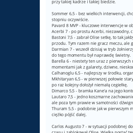
przy takiej kadrze i takiej biedzie.
Sommer 6,5 - bez wielkich interwencji, ch
stopniu oczywiście.
Pavard 8 MVP - kluczowe interwencje w obr
Acerbi 7 - po prostu Acerbi, niezawodny, ch
Bastoni 7,5 - zabrał Olise setkę, to tak ja
przodu. Tym razem nie gracz meczu, ale
Darmian 7 - wszedł dzisiaj w tryb żołnier
do tego momentu był naprawdę świetny.
Barella 6 - niestety ten uraz z pierwszyc
momentami jak z galarety, dziwne, niesko
Calhanoglu 6,5 - najlepszy w środku, org
Mkhitaryan 6,5 - w pierwszej połowie stary
po raz kolejny dołożył niemałą cegiełkę.
Dimarco 5,5 - bramka Kane'a na jego konto
Lautaro 7,5 - jedno koszmarne zachowanie
ale poza tym prawie w samotności dźwigną
Thuram 5,5 - podobnie jak w pierwszym m
ciężko pójść dalej.
Carlos Augusto 7 - w sytuacji podobnej do 
czasu i zablokował Olise. Wielka postać 