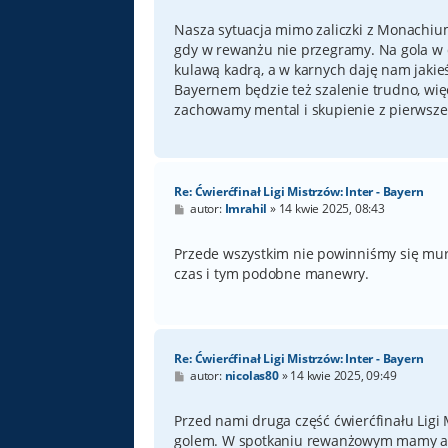
Nasza sytuacja mimo zaliczki z Monachium
gdy w rewanżu nie przegramy. Na gola w d
kulawą kadrą, a w karnych daję nam jakieś
Bayernem będzie też szalenie trudno, wię
zachowamy mental i skupienie z pierwsze
Re: Ćwierćfinał Ligi Mistrzów: Inter - Bayern
P
autor:
Imrahil
»
14 kwie 2025, 08:43
o
s
t
Przede wszystkim nie powinniśmy się mur
czas i tym podobne manewry.
Re: Ćwierćfinał Ligi Mistrzów: Inter - Bayern
P
autor:
nicolas80
»
14 kwie 2025, 09:49
o
s
t
Przed nami druga część ćwierćfinału Ligi
golem. W spotkaniu rewanżowym mamy atu