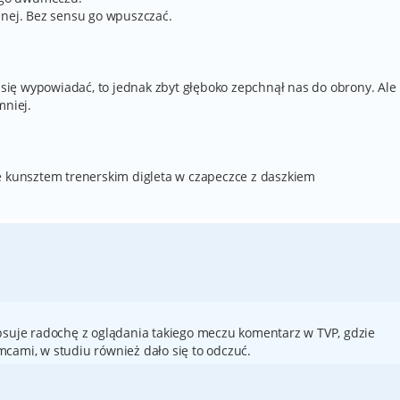
anej. Bez sensu go wpuszczać.
m się wypowiadać, to jednak zbyt głęboko zepchnął nas do obrony. Ale
mniej.
e kunsztem trenerskim digleta w czapeczce z daszkiem
psuje radochę z oglądania takiego meczu komentarz w TVP, gdzie
cami, w studiu również dało się to odczuć.