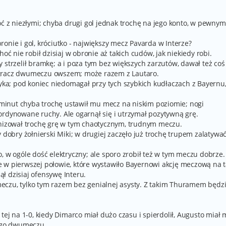
oć z niezłymi; chyba drugi gol jednak trochę na jego konto, w pewnym
onie i gol, króciutko - największy mecz Pavarda w Interze?
oć nie robił dzisiaj w obronie aż takich cudów, jak niekiedy robi.
kby strzelił bramkę; a i poza tym bez większych zarzutów, dawał też coś
 gracz dwumeczu owszem; może razem z Lautaro.
zyka; pod koniec niedomagał przy tych szybkich kudłaczach z Bayernu,
h minut chyba trochę ustawił mu mecz na niskim poziomie; nogi
ordynowane ruchy. Ale ogarnął się i utrzymał pozytywną grę.
anizował trochę grę w tym chaotycznym, trudnym meczu.
 dobry żołnierski Miki; w drugiej zaczęło już trochę trupem zalatywać
, w ogóle dość elektryczny; ale sporo zrobił też w tym meczu dobrze.
 w pierwszej połowie, które wystawiło Bayernowi akcję meczową na t
ł dzisiaj ofensywę Interu.
eczu, tylko tym razem bez genialnej asysty. Z takim Thuramem będz
tej na 1-0, kiedy Dimarco miał dużo czasu i spierdolił, Augusto miał 
tego dwumeczu.