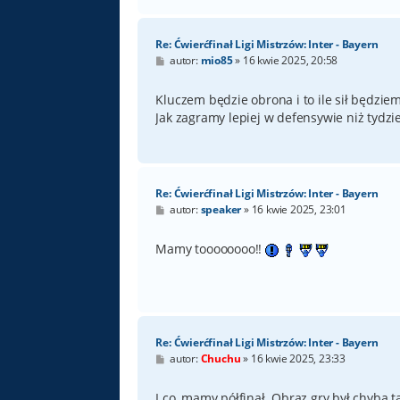
Re: Ćwierćfinał Ligi Mistrzów: Inter - Bayern
P
autor:
mio85
»
16 kwie 2025, 20:58
o
s
t
Kluczem będzie obrona i to ile sił będzie
Jak zagramy lepiej w defensywie niż tyd
Re: Ćwierćfinał Ligi Mistrzów: Inter - Bayern
P
autor:
speaker
»
16 kwie 2025, 23:01
o
s
t
Mamy toooooooo!!
Re: Ćwierćfinał Ligi Mistrzów: Inter - Bayern
P
autor:
Chuchu
»
16 kwie 2025, 23:33
o
s
t
I co, mamy półfinał. Obraz gry był chyba 