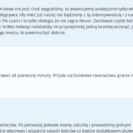
 łatwa nie jest: choć wygraliśmy, to awansujemy praktycznie tylko w
ogrywce siły mieć już raczej nie będziemy z tą intensywnością i z n
 5% szans i to tylko dlatego, że nie zagra Neuer. Zachować czyste kon
c krótko mówiąc należałoby im przynajmniej jedną bramkę wcisnąć. J
go meczu, to powinno być dobrze.
ować od pierwszej minuty. Przyda się boiskowe cwaniactwo, granie 
 Mistrzów. Po pierwszej połowie mamy zaliczkę i prowadzimy jednym
t własnego i wsparcie swoich kibiców co będzie dodatkowym atut