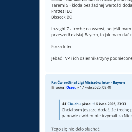
Taremi 5 - kłoda bez żadnej wartości dod
Frattesi BO
Bisseck BO
Inzaghi 7 - trochę na wyrost, bo jeśli ma
przeszedł dzisiaj Bayern, to jak mam dać 
Forza Inter
Jebać TVP i ich dziennikarzyny podniecon
Re: Ćwierćfinał Ligi Mistrzów: Inter - Bayern
P
autor:
Orzeu
»
17 kwie 2025, 08:40
o
s
t
Chuchu
pisze:
↑
16 kwie 2025, 23:33
Chciałbym jeszcze dodać, że trochę 
panowie ewidentnie trzymali za Niem
Tego się nie dało słuchać.