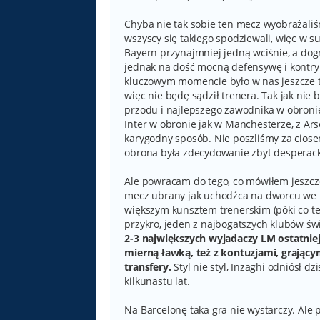
Chyba nie tak sobie ten mecz wyobrażaliś
wszyscy się takiego spodziewali, więc w 
Bayern przynajmniej jedną wciśnie, a dog
jednak na dość mocną defensywę i kontry. 
kluczowym momencie było w nas jeszcze ty
więc nie będę sądził trenera. Tak jak nie
przodu i najlepszego zawodnika w obronie 
Inter w obronie jak w Manchesterze, z A
karygodny sposób. Nie poszliśmy za ciosem
obrona była zdecydowanie zbyt desperack
Ale powracam do tego, co mówiłem jeszc
mecz ubrany jak uchodźca na dworcu we F
większym kunsztem trenerskim (póki co te
przykro, jeden z najbogatszych klubów świ
2-3 największych wyjadaczy LM ostatniej
mierną ławką, też z kontuzjami, grając
transfery.
Styl nie styl, Inzaghi odniósł d
kilkunastu lat.
Na Barcelonę taka gra nie wystarczy. Ale 