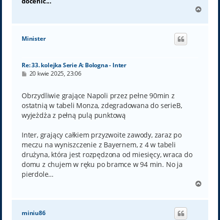
docenić...
N
a
g
ó
Minister
r
ę
Re: 33. kolejka Serie A: Bologna - Inter
P
20 kwie 2025, 23:06
o
s
t
Obrzydliwie grające Napoli przez pełne 90min z
ostatnią w tabeli Monza, zdegradowana do serieB,
wyjeżdża z pełną pulą punktową
Inter, grający całkiem przyzwoite zawody, zaraz po
meczu na wyniszczenie z Bayernem, z 4 w tabeli
drużyna, która jest rozpędzona od miesięcy, wraca do
domu z chujem w ręku po bramce w 94 min. No ja
pierdole…
N
a
g
ó
miniu86
r