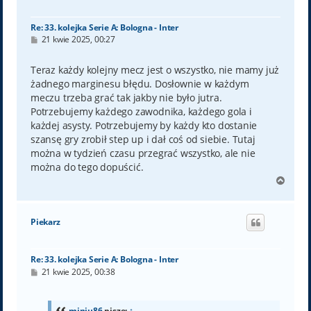
ę
Re: 33. kolejka Serie A: Bologna - Inter
P
21 kwie 2025, 00:27
o
s
t
Teraz każdy kolejny mecz jest o wszystko, nie mamy już
żadnego marginesu błędu. Dosłownie w każdym
meczu trzeba grać tak jakby nie było jutra.
Potrzebujemy każdego zawodnika, każdego gola i
każdej asysty. Potrzebujemy by każdy kto dostanie
szansę gry zrobił step up i dał coś od siebie. Tutaj
można w tydzień czasu przegrać wszystko, ale nie
można do tego dopuścić.
N
a
g
ó
Piekarz
r
ę
Re: 33. kolejka Serie A: Bologna - Inter
P
21 kwie 2025, 00:38
o
s
t
miniu86
pisze:
↑