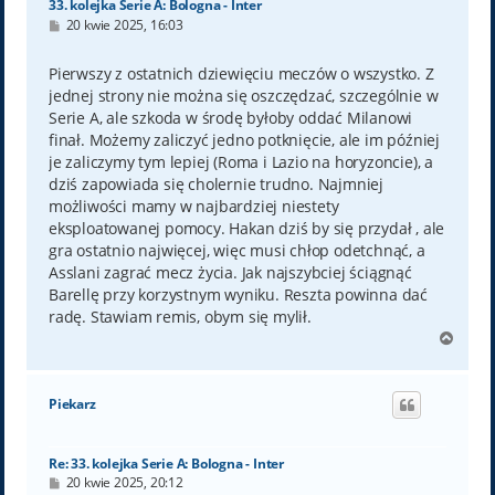
33. kolejka Serie A: Bologna - Inter
P
20 kwie 2025, 16:03
o
s
t
Pierwszy z ostatnich dziewięciu meczów o wszystko. Z
jednej strony nie można się oszczędzać, szczególnie w
Serie A, ale szkoda w środę byłoby oddać Milanowi
finał. Możemy zaliczyć jedno potknięcie, ale im później
je zaliczymy tym lepiej (Roma i Lazio na horyzoncie), a
dziś zapowiada się cholernie trudno. Najmniej
możliwości mamy w najbardziej niestety
eksploatowanej pomocy. Hakan dziś by się przydał , ale
gra ostatnio najwięcej, więc musi chłop odetchnąć, a
Asslani zagrać mecz życia. Jak najszybciej ściągnąć
Barellę przy korzystnym wyniku. Reszta powinna dać
radę. Stawiam remis, obym się mylił.
N
a
g
ó
Piekarz
r
ę
Re: 33. kolejka Serie A: Bologna - Inter
P
20 kwie 2025, 20:12