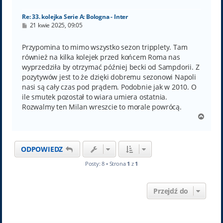
ę
Re: 33. kolejka Serie A: Bologna - Inter
P
21 kwie 2025, 09:05
o
s
t
Przypomina to mimo wszystko sezon tripplety. Tam
również na kilka kolejek przed końcem Roma nas
wyprzedziła by otrzymać później becki od Sampdorii. Z
pozytywów jest to że dzięki dobremu sezonowi Napoli
nasi są cały czas pod prądem. Podobnie jak w 2010. O
ile smutek pozostał to wiara umiera ostatnia.
Rozwalmy ten Milan wreszcie to morale powrócą.
N
a
g
ó
ODPOWIEDZ
r
ę
Posty: 8 • Strona
1
z
1
Przejdź do