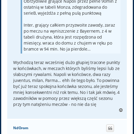
Obrzydliwie grające Napoli przez pełne 90min z
ostatnią w tabeli Monza, zdegradowana do
serieB, wyjeżdża z pełną pulą punktową
Inter, grający całkiem przyzwoite zawody, zaraz
po meczu na wyniszczenie z Bayernem, z 4 w
tabeli drużyna, która jest rozpędzona od
miesięcy, wraca do domu z chujem w ręku po
bramce w 94 min. No ja pierdole…
Wychodzą teraz wcześniej dużo głupiej tracone punkty
w końcówkach, w meczach których byliśmy lepsi lub ze
słabszymi rywalami. Napoli w końcówce, dwa razy
juventus, milan, Parma... ehh ile tego było. To powinna
być już teraz spokojna końcówka sezonu, ale jesteśmy
mniej konsekwentni niż rok temu. No i tak jak mówię, 4
zawodników w pomocy przez większą część sezonu
przy tym natężeniu meczów - no nie da się
N
a
g
ó
NdOrom
r