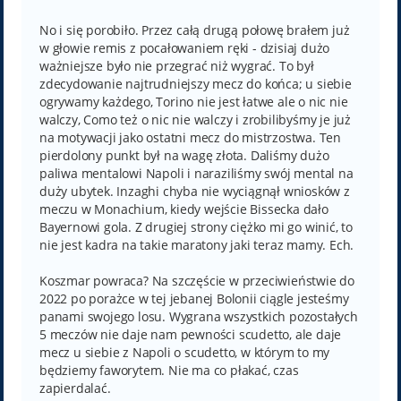
o
s
t
No i się porobiło. Przez całą drugą połowę brałem już
w głowie remis z pocałowaniem ręki - dzisiaj dużo
ważniejsze było nie przegrać niż wygrać. To był
zdecydowanie najtrudniejszy mecz do końca; u siebie
ogrywamy każdego, Torino nie jest łatwe ale o nic nie
walczy, Como też o nic nie walczy i zrobilibyśmy je już
na motywacji jako ostatni mecz do mistrzostwa. Ten
pierdolony punkt był na wagę złota. Daliśmy dużo
paliwa mentalowi Napoli i naraziliśmy swój mental na
duży ubytek. Inzaghi chyba nie wyciągnął wniosków z
meczu w Monachium, kiedy wejście Bissecka dało
Bayernowi gola. Z drugiej strony ciężko mi go winić, to
nie jest kadra na takie maratony jaki teraz mamy. Ech.
Koszmar powraca? Na szczęście w przeciwieństwie do
2022 po porażce w tej jebanej Bolonii ciągle jesteśmy
panami swojego losu. Wygrana wszystkich pozostałych
5 meczów nie daje nam pewności scudetto, ale daje
mecz u siebie z Napoli o scudetto, w którym to my
będziemy faworytem. Nie ma co płakać, czas
zapierdalać.