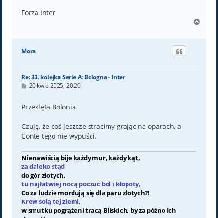
Forza Inter
N
a
g
ó
Mora
r
ę
Re: 33. kolejka Serie A: Bologna - Inter
P
20 kwie 2025, 20:20
o
s
t
Przeklęta Bolonia.
Czuję, że coś jeszcze stracimy grając na oparach, a
Conte tego nie wypuści.
Nienawiścią bije każdy mur, każdy kąt,
za daleko stąd
do gór złotych,
tu najłatwiej nocą poczuć ból i kłopoty,
Co za ludzie mordują się dla paru złotych?!
Krew solą tej ziemi,
w smutku pogrążeni tracą Bliskich, by za późno Ich