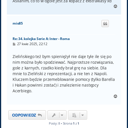
Asllanim, co to w ogóle jest za kopacz z ekstraklasy xd
N
a
g
ó
mio85
r
ę
Re: 34. kolejka Serie A: Inter - Roma
P
27 kwie 2025, 22:12
o
s
t
Zielińskiego też bym spieniężył nie daje tyle ile się po
nim można było spodziewać. Najprostsze rozwiązania,
gole z karnych, rzadko kiedy brał grę na siebie. Dla
mnie to Zieliński z reprezentacji, a nie ten z Napoli.
Kluczem będzie przemeblowanie pomocy (tylko Barella
i Hakan powinni zostać) i znalezienie następcy
Acerbiego.
N
a
g
ó
ODPOWIEDZ
r
ę
Posty: 8 • Strona
1
z
1