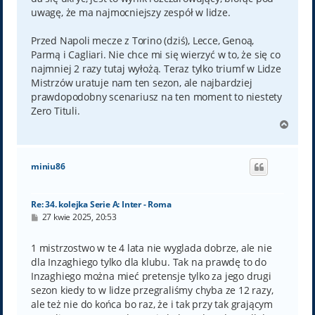
uwagę, że ma najmocniejszy zespół w lidze.
Przed Napoli mecze z Torino (dziś), Lecce, Genoą,
Parmą i Cagliari. Nie chce mi się wierzyć w to, że się co
najmniej 2 razy tutaj wyłożą. Teraz tylko triumf w Lidze
Mistrzów uratuje nam ten sezon, ale najbardziej
prawdopodobny scenariusz na ten moment to niestety
Zero Tituli.
N
a
g
ó
miniu86
r
ę
Re: 34. kolejka Serie A: Inter - Roma
P
27 kwie 2025, 20:53
o
s
t
1 mistrzostwo w te 4 lata nie wyglada dobrze, ale nie
dla Inzaghiego tylko dla klubu. Tak na prawdę to do
Inzaghiego można mieć pretensje tylko za jego drugi
sezon kiedy to w lidze przegraliśmy chyba ze 12 razy,
ale też nie do końca bo raz, że i tak przy tak grającym