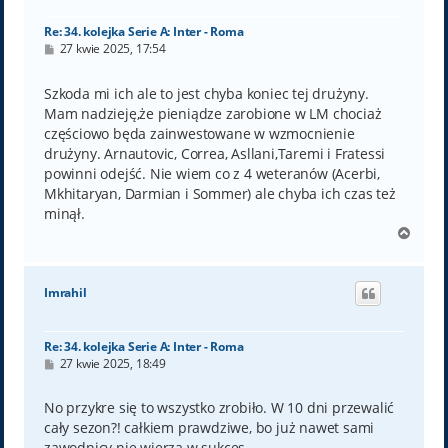
ę
Re: 34. kolejka Serie A: Inter - Roma
P
27 kwie 2025, 17:54
o
s
t
Szkoda mi ich ale to jest chyba koniec tej drużyny.
Mam nadzieję,że pieniądze zarobione w LM chociaż
częściowo będa zainwestowane w wzmocnienie
drużyny. Arnautovic, Correa, Asllani,Taremi i Fratessi
powinni odejść. Nie wiem co z 4 weteranów (Acerbi,
Mkhitaryan, Darmian i Sommer) ale chyba ich czas też
minął.
N
a
g
ó
Imrahil
r
ę
Re: 34. kolejka Serie A: Inter - Roma
P
27 kwie 2025, 18:49
o
s
t
No przykre się to wszystko zrobiło. W 10 dni przewalić
cały sezon?! całkiem prawdziwe, bo już nawet sami
zawodnicy nie wierzą w sukces.