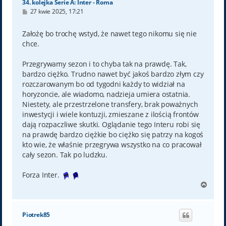
34. kolejka Serie A: Inter - Roma
P
27 kwie 2025, 17:21
o
s
t
Założę bo trochę wstyd, że nawet tego nikomu się nie
chce.
Przegrywamy sezon i to chyba tak na prawdę. Tak,
bardzo ciężko. Trudno nawet być jakoś bardzo złym czy
rozczarowanym bo od tygodni każdy to widział na
horyzoncie, ale wiadomo, nadzieja umiera ostatnia.
Niestety, ale przestrzelone transfery, brak poważnych
inwestycji i wiele kontuzji, zmieszane z ilością frontów
dają rozpaczliwe skutki. Oglądanie tego Interu robi się
na prawdę bardzo ciężkie bo ciężko się patrzy na kogoś
kto wie, że właśnie przegrywa wszystko na co pracował
cały sezon. Tak po ludzku.
Forza Inter.
N
a
g
ó
Piotrek85
r