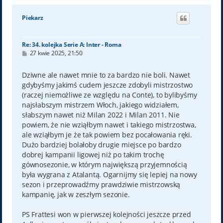
g
ó
Piekarz
r
ę
Re: 34. kolejka Serie A: Inter - Roma
P
27 kwie 2025, 21:50
o
s
t
Dziwne ale nawet mnie to za bardzo nie boli. Nawet
gdybyśmy jakimś cudem jeszcze zdobyli mistrzostwo
(raczej niemożliwe ze względu na Conte), to bylibyśmy
najsłabszym mistrzem Włoch, jakiego widziałem,
słabszym nawet niż Milan 2022 i Milan 2011. Nie
powiem, że nie wziąłbym nawet i takiego mistrzostwa,
ale wziąłbym je że tak powiem bez pocałowania ręki.
Dużo bardziej bolałoby drugie miejsce po bardzo
dobrej kampanii ligowej niż po takim trochę
gównosezonie, w którym największą przyjemnością
była wygrana z Atalantą. Ogarnijmy się lepiej na nowy
sezon i przeprowadźmy prawdziwie mistrzowską
kampanię, jak w zeszłym sezonie.
PS Frattesi won w pierwszej kolejności jeszcze przed