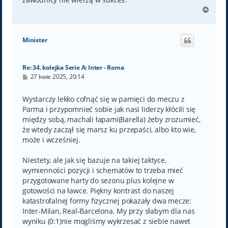
N
a
g
ó
Minister
r
ę
Re: 34. kolejka Serie A: Inter - Roma
P
27 kwie 2025, 20:14
o
s
t
Wystarczy lekko cofnąć się w pamięci do meczu z
Parma i przypomnieć sobie jak nasi liderzy kłócili się
między sobą, machali łapami(Barella) żeby zrozumieć,
że wtedy zaczął się marsz ku przepaści, albo kto wie,
może i wcześniej.
Niestety, ale jak się bazuje na takiej taktyce,
wymienności pozycji i schematów to trzeba mieć
przygotowane harty do sezonu plus kolejne w
gotowości na ławce. Piękny kontrast do naszej
katastrofalnej formy fizycznej pokazały dwa mecze:
Inter-Milan, Real-Barcelona. My przy słabym dla nas
wyniku (0:1)nie mogliśmy wykrzesać z siebie nawet