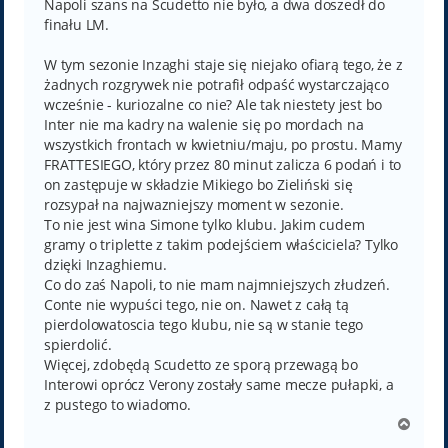
Napoli szans na Scudetto nie było, a dwa doszedł do
finału LM.
W tym sezonie Inzaghi staje się niejako ofiarą tego, że z
żadnych rozgrywek nie potrafił odpaść wystarczająco
wcześnie - kuriozalne co nie? Ale tak niestety jest bo
Inter nie ma kadry na walenie się po mordach na
wszystkich frontach w kwietniu/maju, po prostu. Mamy
FRATTESIEGO, który przez 80 minut zalicza 6 podań i to
on zastępuje w składzie Mikiego bo Zieliński się
rozsypał na najwazniejszy moment w sezonie.
To nie jest wina Simone tylko klubu. Jakim cudem
gramy o triplette z takim podejściem właściciela? Tylko
dzięki Inzaghiemu.
Co do zaś Napoli, to nie mam najmniejszych złudzeń.
Conte nie wypuści tego, nie on. Nawet z całą tą
pierdolowatoscia tego klubu, nie są w stanie tego
spierdolić.
Więcej, zdobędą Scudetto ze sporą przewagą bo
Interowi oprócz Verony zostały same mecze pułapki, a
z pustego to wiadomo.
N
a