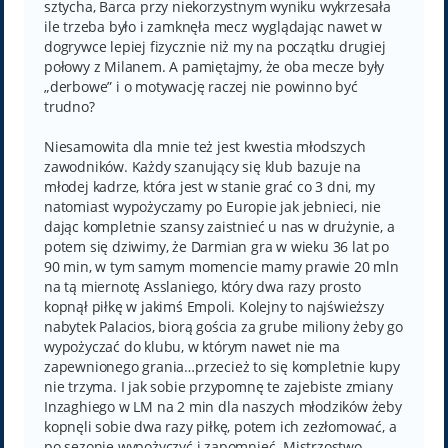
sztycha, Barca przy niekorzystnym wyniku wykrzesała
ile trzeba było i zamknęła mecz wyglądając nawet w
dogrywce lepiej fizycznie niż my na początku drugiej
połowy z Milanem. A pamiętajmy, że oba mecze były
„derbowe” i o motywację raczej nie powinno być
trudno?
Niesamowita dla mnie też jest kwestia młodszych
zawodników. Każdy szanujący się klub bazuje na
młodej kadrze, która jest w stanie grać co 3 dni, my
natomiast wypożyczamy po Europie jak jebnieci, nie
dając kompletnie szansy zaistnieć u nas w drużynie, a
potem się dziwimy, że Darmian gra w wieku 36 lat po
90 min, w tym samym momencie mamy prawie 20 mln
na tą miernotę Asslaniego, który dwa razy prosto
kopnął piłkę w jakimś Empoli. Kolejny to najświeższy
nabytek Palacios, biorą gościa za grube miliony żeby go
wypożyczać do klubu, w którym nawet nie ma
zapewnionego grania…przecież to się kompletnie kupy
nie trzyma. I jak sobie przypomnę te zajebiste zmiany
Inzaghiego w LM na 2 min dla naszych młodzików żeby
kopnęli sobie dwa razy piłkę, potem ich zezłomować, a
po sezonie wypożyczyć i zapomnieć. Mistrzostwo