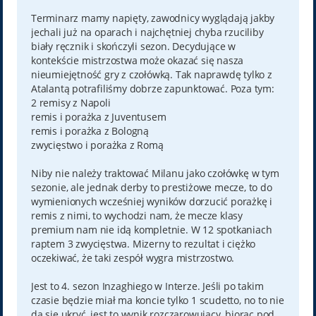
Terminarz mamy napięty, zawodnicy wyglądają jakby
jechali już na oparach i najchętniej chyba rzuciliby
biały ręcznik i skończyli sezon. Decydujące w
kontekście mistrzostwa może okazać się nasza
nieumiejętność gry z czołówką. Tak naprawdę tylko z
Atalantą potrafiliśmy dobrze zapunktować. Poza tym:
2 remisy z Napoli
remis i porażka z Juventusem
remis i porażka z Bologną
zwycięstwo i porażka z Romą
Niby nie należy traktować Milanu jako czołówkę w tym
sezonie, ale jednak derby to prestiżowe mecze, to do
wymienionych wcześniej wyników dorzucić porażkę i
remis z nimi, to wychodzi nam, że mecze klasy
premium nam nie idą kompletnie. W 12 spotkaniach
raptem 3 zwycięstwa. Mizerny to rezultat i ciężko
oczekiwać, że taki zespół wygra mistrzostwo.
Jest to 4. sezon Inzaghiego w Interze. Jeśli po takim
czasie będzie miał ma koncie tylko 1 scudetto, no to nie
da się ukryć, jest to wynik rozczarowujący, biorąc pod