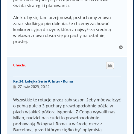
świata strategii i planowania.
Ale kto by się tam przejmował, posłuchamy znowu
zaraz słodkiego pierdolenia, że chcemy zachować
konkurencyjną drużynę, która z najwyższą średnią
wiekową znowu obsra się po pachy na ostatniej
prostej.
N
a
g
ó
Chuchu
r
ę
Re: 34. kolejka Serie A: Inter - Roma
P
27 kwie 2025, 20:22
o
s
t
Wszystkie te rotacje przez cały sezon, żeby móc walczyć
o pełną pulę o 3 puchary prawdopodobnie pójdą w
piach w jakieś półtora tygodnia. Z Coppa wywalił nas
Milan, nadziei na scudetto prawdopodobnie
pozbawiają Bologna i Roma, a w środę mecz z
Barceloną, przed którym ciężko być optymistą.