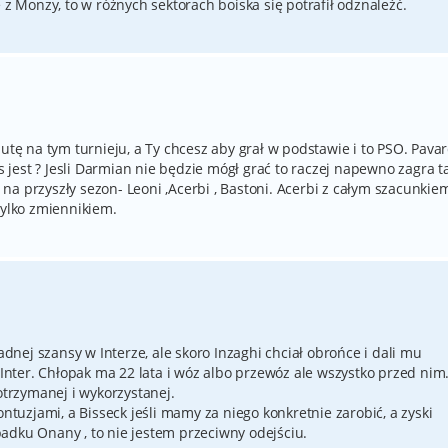
 z Monzy, to w różnych sektorach boiska się potrafił odznaleźć.
utę na tym turnieju, a Ty chcesz aby grał w podstawie i to PSO. Pavar
os jest ? Jesli Darmian nie będzie mógł grać to raczej napewno zagra 
a na przyszły sezon- Leoni ,Acerbi , Bastoni. Acerbi z całym szacunkie
tylko zmiennikiem.
żadnej szansy w Interze, ale skoro Inzaghi chciał obrońce i dali mu
a Inter. Chłopak ma 22 lata i wóz albo przewóz ale wszystko przed nim
otrzymanej i wykorzystanej.
ontuzjami, a Bisseck jeśli mamy za niego konkretnie zarobić, a zyski
adku Onany , to nie jestem przeciwny odejściu.