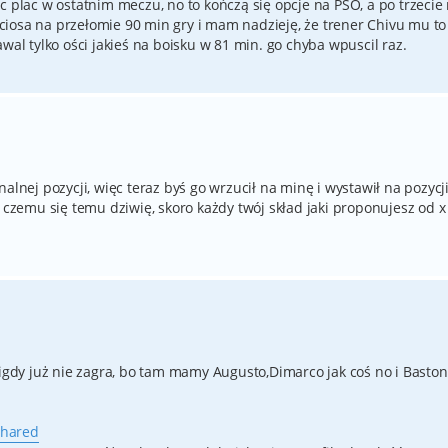
c plac w ostatnim meczu, no to kończą się opcje na PŚO, a po trzecie 
iosa na przełomie 90 min gry i mam nadzieję, że trener Chivu mu to
wal tylko ości jakieś na boisku w 81 min. go chyba wpuscil raz.
alnej pozycji, więc teraz byś go wrzucił na minę i wystawił na pozycj
emu się temu dziwię, skoro każdy twój skład jaki proponujesz od x 
nigdy już nie zagra, bo tam mamy Augusto,Dimarco jak coś no i Basto
shared