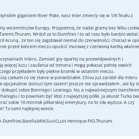
ńskim gigantem River Plate, nasz Inter zmierzy się w 1/8 finału z
 godny wicemistrzów Europy. Przypomnę, że nadal gramy bez kilku czoł
,Taremi,Thuram. Wrócił za to Dumfries i to od razu było bardzo widać
cił Acuną , że ten się zagotował niemal do czerwoności, chociaż w opi
nie przed końcem meczu opuścić murawę z czerwoną kartką właśnie
oczynaniach Interu. Zamiast gry opartej na przewidywalnych i
ą więcej luzu i zaufania od trenera i mogą pokazać pełnię swoich
 czego przykładem były piękne bramki w ostatnim meczu.
ścią czekam co się stanie w poniedziałek. Chivu już zarobił dla Interu
Ile opcjonalnie dorzuci tym razem? Jeszcze nie sprawdzałem , ale by s
y dokupić sobie Bonn'ego i Leoniego. No, a najważniejszym transfere
hanoglu i to powinien być ktoś z najwyższej półki. Ja akurat Turka b
rać sobie 10 mln/rok pilkarskiej emerytury, no to siła wyższa. A czy
? To sami najlepiej wiecie.
i-Dumfries,Barella,Miki,Susić,Luis Henrique-PIO,Thuram.