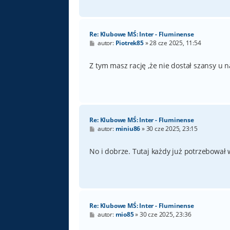
Re: Klubowe MŚ: Inter - Fluminense
P
autor:
Piotrek85
»
28 cze 2025, 11:54
o
s
t
Z tym masz rację ,że nie dostał szansy u 
Re: Klubowe MŚ: Inter - Fluminense
P
autor:
miniu86
»
30 cze 2025, 23:15
o
s
t
No i dobrze. Tutaj każdy już potrzebował 
Re: Klubowe MŚ: Inter - Fluminense
P
autor:
mio85
»
30 cze 2025, 23:36
o
s