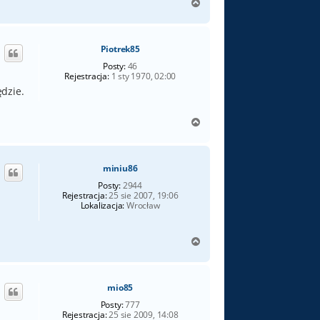
N
a
g
ó
Piotrek85
r
ę
Posty:
46
Rejestracja:
1 sty 1970, 02:00
ędzie.
N
a
g
ó
miniu86
r
ę
Posty:
2944
Rejestracja:
25 sie 2007, 19:06
Lokalizacja:
Wrocław
N
a
g
ó
mio85
r
ę
Posty:
777
Rejestracja:
25 sie 2009, 14:08