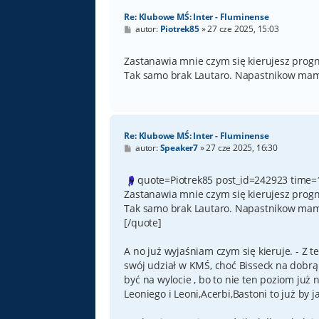
Re: Klubowe MŚ: Inter - Fluminense
P
autor:
Piotrek85
»
27 cze 2025, 15:03
o
s
t
Zastanawia mnie czym się kierujesz progn
Tak samo brak Lautaro. Napastnikow mamy 
Re: Klubowe MŚ: Inter - Fluminense
P
autor:
Speaker7
»
27 cze 2025, 16:30
o
s
t
quote=Piotrek85 post_id=242923 time=
Zastanawia mnie czym się kierujesz progn
Tak samo brak Lautaro. Napastnikow mamy 
[/quote]
A no już wyjaśniam czym się kieruje. - Z t
swój udział w KMŚ, choć Bisseck na dobrą
być na wylocie , bo to nie ten poziom już 
Leoniego i Leoni,Acerbi,Bastoni to już by 