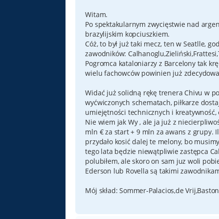
Witam.
Po spektakularnym zwycięstwie nad argenty
brazylijskim kopciuszkiem.
Cóż, to był już taki mecz, ten w Seatlle,
zawodników: Calhanoglu,Zieliński,Frattesi
Pogromca kataloniarzy z Barcelony tak krę
wielu fachowców powinien już zdecydowa
Widać już solidną rękę trenera Chivu w p
wyćwiczonych schematach, piłkarze dostaj
umiejętności technicznych i kreatywność,
Nie wiem jak Wy , ale ja już z niecierpliwo
mln € za start + 9 mln za awans z grupy. 
przydało kosić dalej te melony, bo musim
tego lata będzie niewątpliwie zastępca Cal
polubiłem, ale skoro on sam juz woli pobie
Ederson lub Rovella są takimi zawodnikami
Mój skład: Sommer-Palacios,de Vrij,Baston