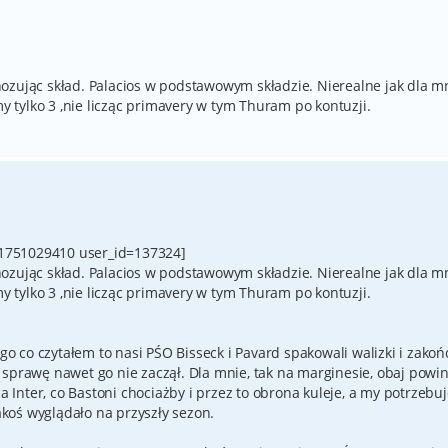
ozując skład. Palacios w podstawowym składzie. Nierealne jak dla mn
tylko 3 ,nie licząc primavery w tym Thuram po kontuzji.
1751029410 user_id=137324]
ozując skład. Palacios w podstawowym składzie. Nierealne jak dla mn
tylko 3 ,nie licząc primavery w tym Thuram po kontuzji.
ego co czytałem to nasi PŚO Bisseck i Pavard spakowali walizki i zakońc
 sprawę nawet go nie zaczął. Dla mnie, tak na marginesie, obaj powi
na Inter, co Bastoni chociażby i przez to obrona kuleje, a my potrzeb
jakoś wyglądało na przyszły sezon.