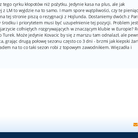
z tego cyrku kłopotów niż pożytku. Jedynie kasa na plus, ale jak
z LM to wyjdzie na to samo. I mam spore wątpliwości, czy te pienią
 na tej stronie piszą o rezygnacji z Hojlunda. Dostaniemy dwóch z Par
 środku i priorytetem musi być uzupełnienie tej pozycji. Problem jest 
Kojarzycie cofniętych rozgrywających w znaczącym klubie w Europie? Ro
co Turek. Może jedynie Kovacic by się z marszu tam odnalazł, ale pew
a, grając drugą połowę sezonu często co 3 dni - brzmi jak kiepski żart
kładem na to co taki sezon robi z topowym zawodnikiem. Więzadła i