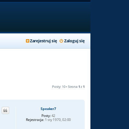
Zarejestruj się
Zaloguj się
Posty: 10 • Strona
1
z
1
Speaker7
Posty:
42
Rejestracja:
1 sty 1970, 02:00