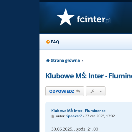
FAQ
Strona główna
Klubowe MŚ: Inter - Flumi
ODPOWIEDZ
Klubowe MŚ: Inter - Fluminense
P
autor:
Speaker7
»
27 cze 2025, 13:02
o
s
t
30.06.2025. , godz. 21.00