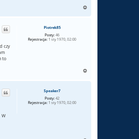
N
a
g
ó
Piotrek85
r
ę
Posty:
46
Rejestracja:
1 sty 1970, 02:00
d czy
tam
m to
N
a
g
ó
Speaker7
r
ę
Posty:
42
Rejestracja:
1 sty 1970, 02:00
. W