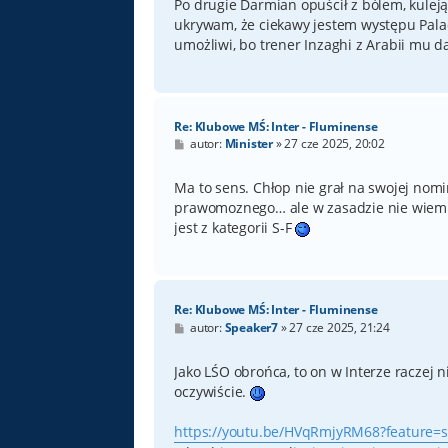
Po drugie Darmian opuścił z bólem, kuleją
ukrywam, że ciekawy jestem występu Palac
umożliwi, bo trener Inzaghi z Arabii mu da
Re: Klubowe MŚ: Inter - Fluminense
P
autor:
Minister
»
27 cze 2025, 20:02
o
s
t
Ma to sens. Chłop nie grał na swojej nomin
prawomoznego… ale w zasadzie nie wiem cz
jest z kategorii S-F
Re: Klubowe MŚ: Inter - Fluminense
P
autor:
Speaker7
»
27 cze 2025, 21:24
o
s
t
Jako LŚO obrońca, to on w Interze raczej 
oczywiście.
https://youtu.be/HVqRmjyRM68?feature=