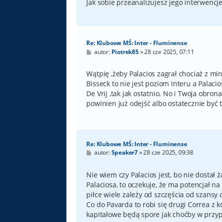
Jak sobie przeanalizujesz jego interwencje
Re: Klubowe MŚ: Inter - Fluminense
P
autor:
Piotrek85
»
28 cze 2025, 07:11
o
s
t
Wątpię ,żeby Palacios zagrał chociaż z min
Bisseck to nie jest poziom Interu a Palaci
De Vrij ,tak jak ostatnio. No i Twoja obron
powinien już odejść albo ostatecznie być 
Re: Klubowe MŚ: Inter - Fluminense
P
autor:
Speaker7
»
28 cze 2025, 09:38
o
s
t
Nie wiem czy Palacios jest, bo nie dostał 
Palaciosa, to oczekuje, że ma potencjał n
piłce wiele zależy od szczęścia od szansy 
Co do Pavarda to robi się drugi Correa z k
kapitałowe będą spore jak choćby w przyp