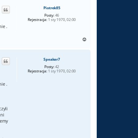
ó
Piotrek85
r
ę
Posty:
46
Rejestracja:
1 sty 1970, 02:00
ie .
N
a
g
ó
Speaker7
r
ę
Posty:
42
Rejestracja:
1 sty 1970, 02:00
ie .
zyli
nni
ujemy