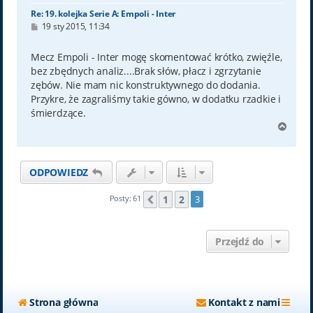
Re: 19. kolejka Serie A: Empoli - Inter
P
19 sty 2015, 11:34
o
s
t
Mecz Empoli - Inter mogę skomentować krótko, zwięźle,
bez zbędnych analiz....Brak słów, płacz i zgrzytanie
zębów. Nie mam nic konstruktywnego do dodania.
Przykre, że zagraliśmy takie gówno, w dodatku rzadkie i
śmierdzące.
N
a
g
ó
ODPOWIEDZ
r
ę
1
2
Posty: 61
3
Poprzednia
Przejdź do
Strona główna
Kontakt z nami