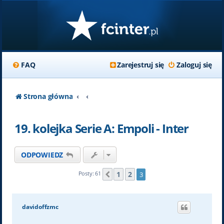
FAQ
Zarejestruj się
Zaloguj się
Strona główna
19. kolejka Serie A: Empoli - Inter
ODPOWIEDZ
1
2
Posty: 61
3
Poprzednia
davidoffzmc