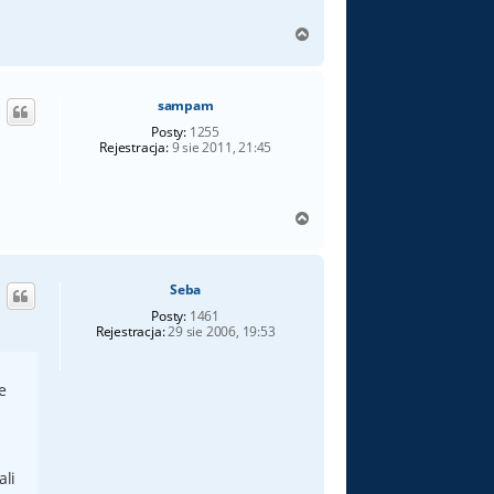
N
a
g
ó
sampam
r
ę
Posty:
1255
Rejestracja:
9 sie 2011, 21:45
N
a
g
ó
Seba
r
ę
Posty:
1461
Rejestracja:
29 sie 2006, 19:53
e
ali