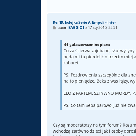
Re: 19. kolejka Serie A: Empoli - Inter
P
autor:
BAGGIO1
»
17 sty 2015, 22:51
o
s
t
gulaszowaamino pisze:
Co za ścierwa zajebane, skurwysyny 
będą mi tu pierdolić o trzecim miejsc
kabaret.
PS. Pozdrowienia szczególne dla znaw
na to pieniądze. Beka z was łajzy, wy
ELO Z FARTEM, SZTYWNO MORDY, P
PS. Co tam Seba parówo, już nie zw
Czy są moderatorzy na tym forum? Rozumie
wchodzą zarówno dzieci jak i osoby dorosł