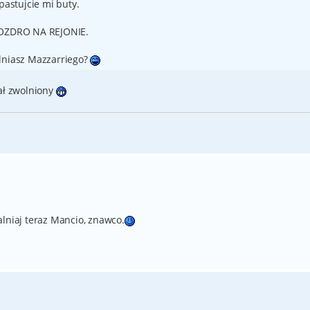
pastujcie mi buty.
OZDRO NA REJONIE.
alniasz Mazzarriego?
tał zwolniony
lniaj teraz Mancio, znawco.