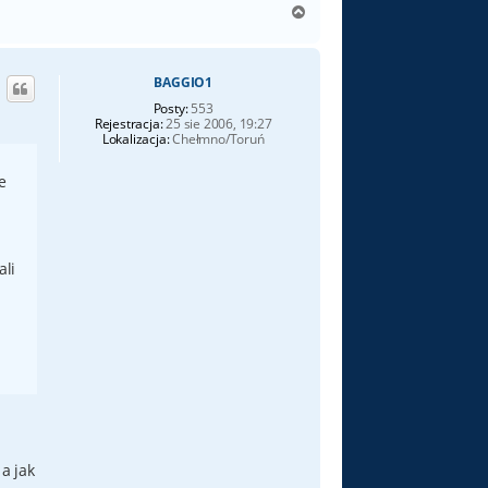
N
a
g
ó
BAGGIO1
r
ę
Posty:
553
Rejestracja:
25 sie 2006, 19:27
Lokalizacja:
Chełmno/Toruń
e
ali
a jak