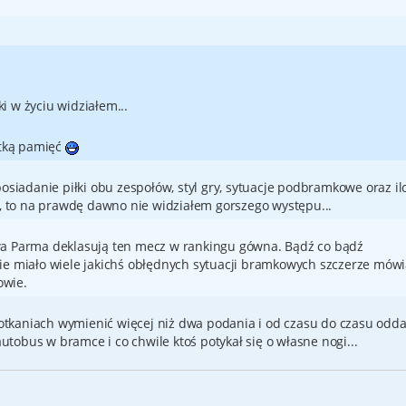
i w życiu widziałem...
ótką pamięć
osiadanie piłki obu zespołów, styl gry, sytuacje podbramkowe oraz il
t, to na prawdę dawno nie widziałem gorszego występu...
wa Parma deklasują ten mecz w rankingu gówna. Bądź co bądź
ie miało wiele jakichś obłędnych sytuacji bramkowych szczerze mówi
owie.
tkaniach wymienić więcej niż dwa podania i od czasu do czasu odd
tobus w bramce i co chwile ktoś potykał się o własne nogi...