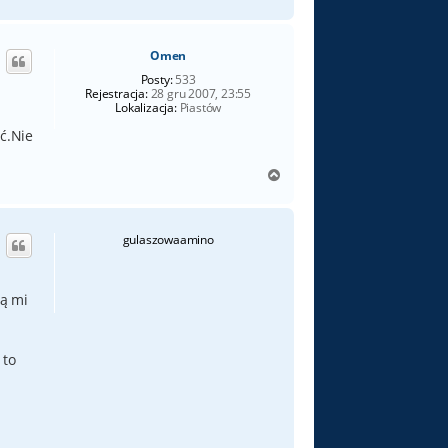
a
g
ó
Omen
r
ę
Posty:
533
Rejestracja:
28 gru 2007, 23:55
Lokalizacja:
Piastów
ć.Nie
N
a
g
ó
gulaszowaamino
r
ę
dą mi
 to