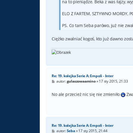
na to pieniądze. Beka z was łajzy, wy
ELO Z FARTEM, SZTYWNO MORDY, P
PS. Co tam Seba parówo, już nie zw
Ciężko zwalniać kogoś, kto już dawno zos
Re: 19. kolejka Serie A: Empoli - Inter
P
autor:
gulaszowaamino
»
17 sty 2015, 21:33
o
s
t
No ale przecież nic się nie zmieniło
Zwa
Re: 19. kolejka Serie A: Empoli - Inter
P
autor:
Seba
»
17 sty 2015, 21:44