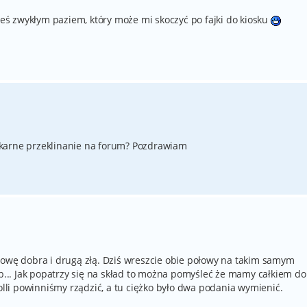
steś zwykłym paziem, który może mi skoczyć po fajki do kiosku
karne przeklinanie na forum? Pozdrawiam
łowę dobra i drugą złą. Dziś wreszcie obie połowy na takim samym
 b... Jak popatrzy się na skład to można pomyśleć że mamy całkiem d
li powinniśmy rządzić, a tu ciężko było dwa podania wymienić.