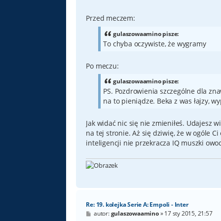
o
s
t
Przed meczem:
gulaszowaamino pisze:
To chyba oczywiste, że wygramy
Po meczu:
gulaszowaamino pisze:
PS. Pozdrowienia szczególne dla znaw
na to pieniądze. Beka z was łajzy, wy
Jak widać nic się nie zmieniłeś. Udajesz 
na tej stronie. Aż się dziwię, że w ogóle 
inteligencji nie przekracza IQ muszki owo
Re: 19. kolejka Serie A: Empoli - Inter
P
autor:
gulaszowaamino
»
17 sty 2015, 21:57
o