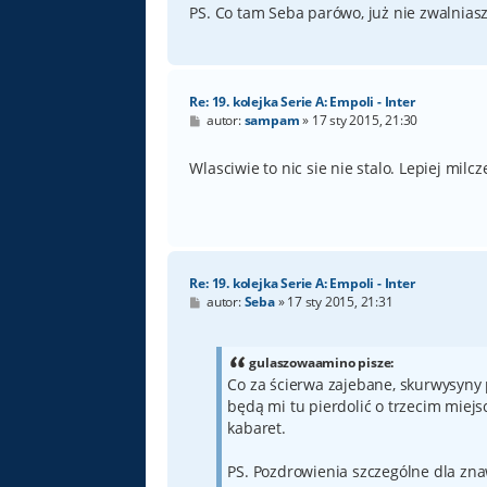
PS. Co tam Seba parówo, już nie zwalnias
Re: 19. kolejka Serie A: Empoli - Inter
P
autor:
sampam
»
17 sty 2015, 21:30
o
s
t
Wlasciwie to nic sie nie stalo. Lepiej milcze
Re: 19. kolejka Serie A: Empoli - Inter
P
autor:
Seba
»
17 sty 2015, 21:31
o
s
t
gulaszowaamino pisze:
Co za ścierwa zajebane, skurwysyny 
będą mi tu pierdolić o trzecim miejsc
kabaret.
PS. Pozdrowienia szczególne dla znaw