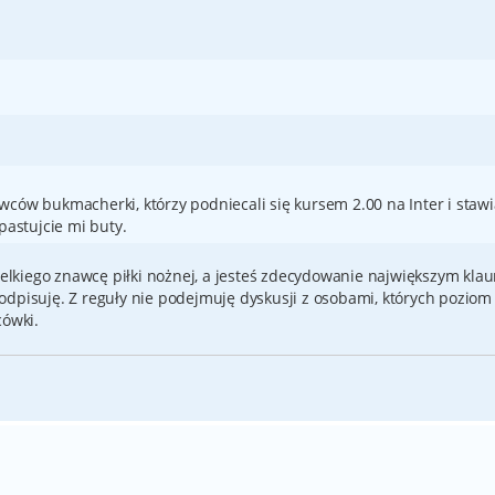
ców bukmacherki, którzy podniecali się kursem 2.00 na Inter i stawi
pastujcie mi buty.
wielkiego znawcę piłki nożnej, a jesteś zdecydowanie największym kl
Ci odpisuję. Z reguły nie podejmuję dyskusji z osobami, których poziom
cówki.