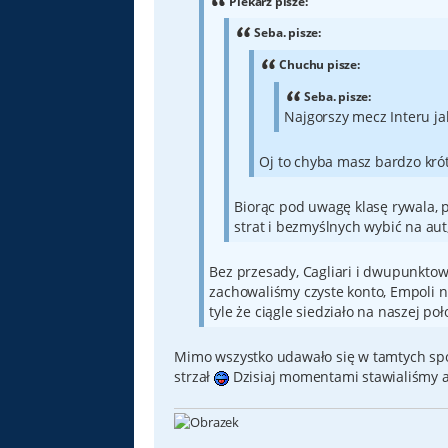
Piekarz pisze:
Seba. pisze:
Chuchu pisze:
Seba. pisze:
Najgorszy mecz Interu jak
Oj to chyba masz bardzo kr
Biorąc pod uwagę klasę rywala, p
strat i bezmyślnych wybić na au
Bez przesady, Cagliari i dwupunkto
zachowaliśmy czyste konto, Empoli n
tyle że ciągle siedziało na naszej poł
Mimo wszystko udawało się w tamtych spo
strzał
Dzisiaj momentami stawialiśmy au