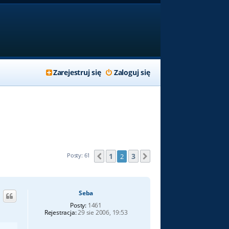
Zarejestruj się
Zaloguj się
1
3
Posty: 61
2
Poprzednia
Następna
Seba
Posty:
1461
Rejestracja:
29 sie 2006, 19:53