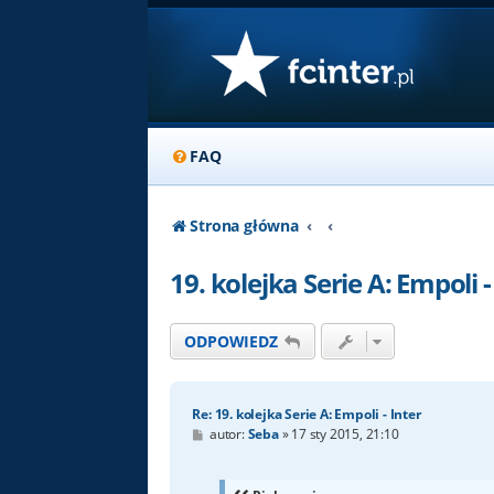
FAQ
Strona główna
19. kolejka Serie A: Empoli -
ODPOWIEDZ
Re: 19. kolejka Serie A: Empoli - Inter
P
autor:
Seba
»
17 sty 2015, 21:10
o
s
t