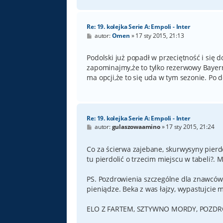
Re: 19. kolejka Serie A: Empoli - Inter
P
autor:
Omen
»
17 sty 2015, 21:13
o
s
t
Podolski już popadł w przeciętność i się d
zapominajmy,że to tylko rezerwowy Bayern
ma opcji,że to się uda w tym sezonie. Po
Re: 19. kolejka Serie A: Empoli - Inter
P
autor:
gulaszowaamino
»
17 sty 2015, 21:24
o
s
t
Co za ścierwa zajebane, skurwysyny pierd
tu pierdolić o trzecim miejscu w tabeli?. 
PS. Pozdrowienia szczególne dla znawców b
pieniądze. Beka z was łajzy, wypastujcie m
ELO Z FARTEM, SZTYWNO MORDY, POZDRO