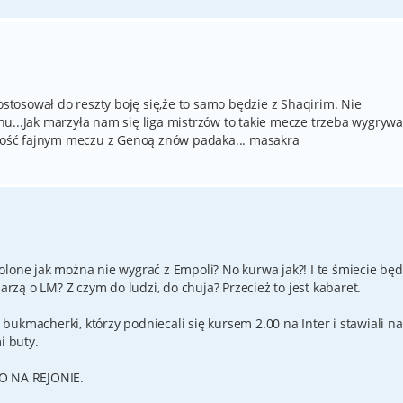
ostosował do reszty boję się,że to samo będzie z Shaqirim. Nie
u...Jak marzyła nam się liga mistrzów to takie mecze trzeba wygrywa
 dość fajnym meczu z Genoą znów padaka... masakra
olone jak można nie wygrać z Empoli? No kurwa jak?! I te śmiecie bę
Marzą o LM? Z czym do ludzi, do chuja? Przecież to jest kabaret.
ukmacherki, którzy podniecali się kursem 2.00 na Inter i stawiali na
i buty.
 NA REJONIE.