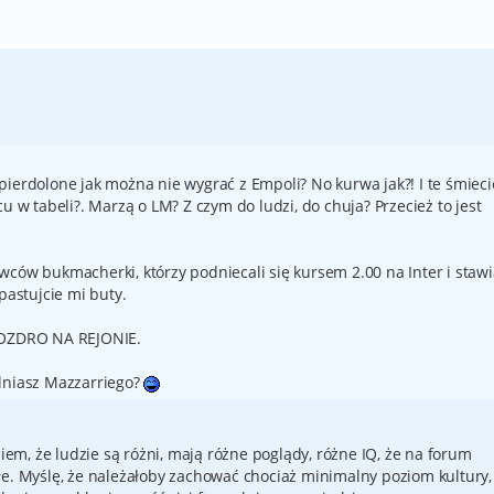
pierdolone jak można nie wygrać z Empoli? No kurwa jak?! I te śmieci
u w tabeli?. Marzą o LM? Z czym do ludzi, do chuja? Przecież to jest
ców bukmacherki, którzy podniecali się kursem 2.00 na Inter i stawi
pastujcie mi buty.
OZDRO NA REJONIE.
alniasz Mazzarriego?
m, że ludzie są różni, mają różne poglądy, różne IQ, że na forum
e. Myślę, że należałoby zachować chociaż minimalny poziom kultury, 