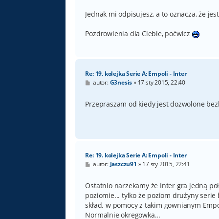
s
t
Jednak mi odpisujesz, a to oznacza, że je
Pozdrowienia dla Ciebie, poćwicz
Re: 19. kolejka Serie A: Empoli - Inter
P
autor:
G3nesis
»
17 sty 2015, 22:40
o
s
t
Przepraszam od kiedy jest dozwolone bez
Re: 19. kolejka Serie A: Empoli - Inter
P
autor:
Jaszczu91
»
17 sty 2015, 22:41
o
s
t
Ostatnio narzekamy że Inter gra jedną po
poziomie... tylko że poziom drużyny serie
skład. w pomocy z takim gownianym Empol
Normalnie okregowka...