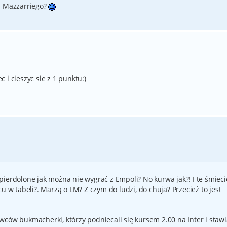
z Mazzarriego?
c i cieszyc sie z 1 punktu:)
pierdolone jak można nie wygrać z Empoli? No kurwa jak?! I te śmieci
u w tabeli?. Marzą o LM? Z czym do ludzi, do chuja? Przecież to jest
ców bukmacherki, którzy podniecali się kursem 2.00 na Inter i stawi