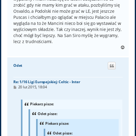
zrobić gdy nie mamy kim grać w ataku, pozbyliśmy się
Osvaldo, a Podolski nie może grać w LE, jest jeszcze
Puscas i chciałbym go oglądać w miejscu Palacio ale
wygląda na to że Mancini nieco boi się go wystawiać w
wyjściowym składzie. Tak czy inaczej, wynik nie jest zły,
choć mógł być lepszy. Na San Siro myślę że wygramy,
lecz z trudnościami.
N
a
g
ó
Odet
r
ę
Re: 1/16 Ligi Europejskiej: Celtic - Inter
P
20 lut 2015, 18:04
o
s
t
Piekarz pisze:
Odet pisze:
Piekarz pisze:
Odet pisze: