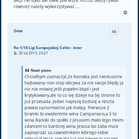
akcji nie było, ale dwie pierwsze, no cóż błędy rywali
również należy wykorzystywać ...
N
a
g
ó
Odet
r
ę
Re: 1/16 Ligi Europejskiej: Celtic - Inter
P
20 lut 2015, 23:21
o
s
t
Nasri pisze:
Chciałbym zaznaczyć,że Ranokia jest niesłusznie
hejtowany non stop obrywa za nie swoje błędy ja
nic nie mówię jeśli popełni błąd i jest
krytykowany,ale to co się dzieje na tej stronie to
już przesada. Jeden napiszę bzdurę a reszta
powtarza,normalnie jak małpy. Pierwsze 2
bramki to ewidentnie wina Campaniaro,a 3 to
wina Ranoki do spółki z Jesusem mało tego moim
zdaniem to bardziej wina Jesusa bo żaba musi
zapieprzać za zawodnikiem którego sobie
odpuścił Jesus zresztą już nie pierwszy raz ten