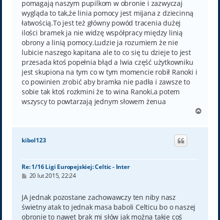
pomagają naszym pupilkom w obronie i zazwyczaj
wygląda to tak,że linia pomocy jest mijana z dziecinną
łatwością.To jest też główny powód tracenia dużej
ilości bramek ja nie widzę współpracy między linią
obrony a linią pomocy.Ludzie ja rozumiem że nie
lubicie naszego kapitana ale to co się tu dzieje to jest
przesada ktoś popełnia błąd a lwia część użytkowniku
jest skupiona na tym co w tym momencie robił Ranoki i
co powinien zrobić aby bramka nie padła i zawsze to
sobie tak ktoś rozkmini że to wina Ranoki,a potem
wszyscy to powtarzają jednym słowem żenua
N
a
g
ó
kibol123
r
ę
Re: 1/16 Ligi Europejskiej: Celtic - Inter
P
20 lut 2015, 22:24
o
s
t
JA jednak pozostane zachowawczy ten niby nasz
świetny atak to jednak masa baboli Celticu bo o naszej
obronie to nawet brak mi słów jak można takie coś