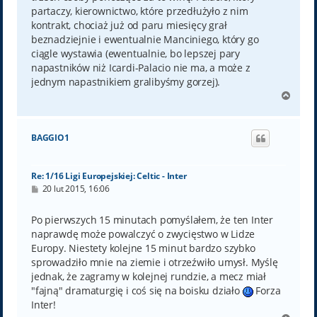
partaczy, kierownictwo, które przedłużyło z nim
kontrakt, chociaż już od paru miesięcy grał
beznadziejnie i ewentualnie Manciniego, który go
ciągle wystawia (ewentualnie, bo lepszej pary
napastników niż Icardi-Palacio nie ma, a może z
jednym napastnikiem gralibyśmy gorzej).
N
a
g
ó
BAGGIO1
r
ę
Re: 1/16 Ligi Europejskiej: Celtic - Inter
P
20 lut 2015, 16:06
o
s
t
Po pierwszych 15 minutach pomyślałem, że ten Inter
naprawdę może powalczyć o zwycięstwo w Lidze
Europy. Niestety kolejne 15 minut bardzo szybko
sprowadziło mnie na ziemie i otrzeźwiło umysł. Myślę
jednak, że zagramy w kolejnej rundzie, a mecz miał
"fajną" dramaturgię i coś się na boisku działo
Forza
Inter!