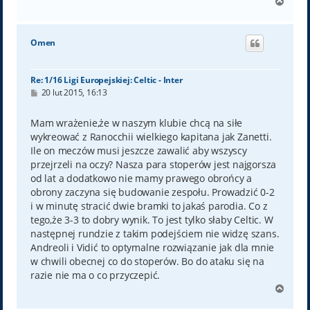
N
a
g
ó
Omen
r
ę
Re: 1/16 Ligi Europejskiej: Celtic - Inter
P
20 lut 2015, 16:13
o
s
t
Mam wrażenie,że w naszym klubie chcą na siłe
wykreować z Ranocchii wielkiego kapitana jak Zanetti.
Ile on meczów musi jeszcze zawalić aby wszyscy
przejrzeli na oczy? Nasza para stoperów jest najgorsza
od lat a dodatkowo nie mamy prawego obrońcy a
obrony zaczyna się budowanie zespołu. Prowadzić 0-2
i w minutę stracić dwie bramki to jakaś parodia. Co z
tego,że 3-3 to dobry wynik. To jest tylko słaby Celtic. W
następnej rundzie z takim podejściem nie widzę szans.
Andreoli i Vidić to optymalne rozwiązanie jak dla mnie
w chwili obecnej co do stoperów. Bo do ataku się na
razie nie ma o co przyczepić.
N
a