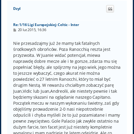
g
ó
Dzyl
r
ę
Re: 1/16 Ligi Europejskiej: Celtic - Inter
P
20 lut 2015, 16:36
o
s
t
Nie przesadzajmy już że mamy tak fatalnych
środkowych obrońców. Poza Ranocchią reszta jest
przyzwoita. W Juanie widać potencjał, miewa
naprawdę dobre mecze ale i te gorsze, zdarza mu się
popełniać błędy, ale spójrzmy na jego wiek, jego można
to jeszcze wybaczyć, czego akurat nie można
powiedzieć o 27 letnim Ranocchi, który to miał być
drugim Nestą. W rewanżu chciałbym zobaczyć parę
Juan,Vidic lub Juan,Andreolii, ale niestety pewnie i tak
będziemy skazani na oglądanie naszego Capitano.
Początek meczu w naszym wykonaniu świetny, zaś gdy
objęliśmy prowadzenie 2-0 nasi niepotrzebnie
odpuścili i chyba myśleli że to już pozamiatane i mamy
pewne zwycięstwo. Gole Palacio jak zwykle ostatnio na
dużym farcie, ten facet jest już niestety kompletnie
wypalony i mam nadzieję że latem odejdzie. Ale co