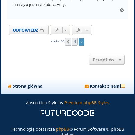
u niego juz nie zobaczymy.
N
a
g
ó
ODPOWIEDZ
r
ę
1
Posty: 44
2
Poprzednia
Przejdź do
Strona główna
Kontakt z nami
Absolution Style by
Premium phpBB Styles
Technologię dostarcza
phpBB
® Forum Software © phpBB
Limited