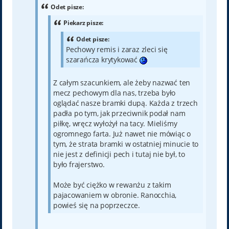
Odet pisze:
Piekarz pisze:
Odet pisze:
Pechowy remis i zaraz zleci się
szarańcza krytykować
Z całym szacunkiem, ale żeby nazwać ten
mecz pechowym dla nas, trzeba było
oglądać nasze bramki dupą. Każda z trzech
padła po tym, jak przeciwnik podał nam
piłkę, wręcz wyłożył na tacy. Mieliśmy
ogromnego farta. Już nawet nie mówiąc o
tym, że strata bramki w ostatniej minucie to
nie jest z definicji pech i tutaj nie był, to
było frajerstwo.
Może być ciężko w rewanżu z takim
pajacowaniem w obronie. Ranocchia,
powieś się na poprzeczce.