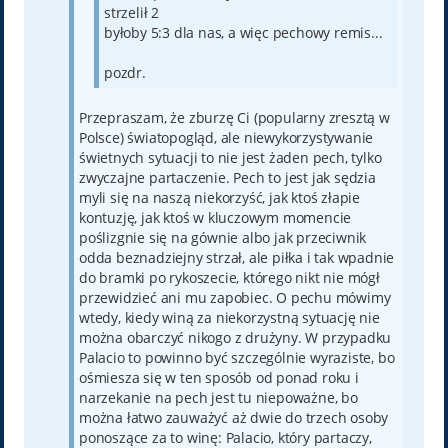
strzelił 2
byłoby 5:3 dla nas, a więc pechowy remis...
pozdr.
Przepraszam, że zburzę Ci (popularny zresztą w
Polsce) światopogląd, ale niewykorzystywanie
świetnych sytuacji to nie jest żaden pech, tylko
zwyczajne partaczenie. Pech to jest jak sędzia
myli się na naszą niekorzyść, jak ktoś złapie
kontuzję, jak ktoś w kluczowym momencie
poślizgnie się na gównie albo jak przeciwnik
odda beznadziejny strzał, ale piłka i tak wpadnie
do bramki po rykoszecie, którego nikt nie mógł
przewidzieć ani mu zapobiec. O pechu mówimy
wtedy, kiedy winą za niekorzystną sytuację nie
można obarczyć nikogo z drużyny. W przypadku
Palacio to powinno być szczególnie wyraziste, bo
ośmiesza się w ten sposób od ponad roku i
narzekanie na pech jest tu niepoważne, bo
można łatwo zauważyć aż dwie do trzech osoby
ponoszące za to winę: Palacio, który partaczy,