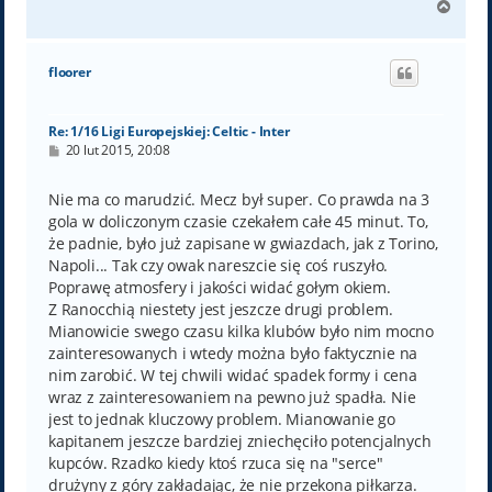
N
a
g
ó
floorer
r
ę
Re: 1/16 Ligi Europejskiej: Celtic - Inter
P
20 lut 2015, 20:08
o
s
t
Nie ma co marudzić. Mecz był super. Co prawda na 3
gola w doliczonym czasie czekałem całe 45 minut. To,
że padnie, było już zapisane w gwiazdach, jak z Torino,
Napoli... Tak czy owak nareszcie się coś ruszyło.
Poprawę atmosfery i jakości widać gołym okiem.
Z Ranocchią niestety jest jeszcze drugi problem.
Mianowicie swego czasu kilka klubów było nim mocno
zainteresowanych i wtedy można było faktycznie na
nim zarobić. W tej chwili widać spadek formy i cena
wraz z zainteresowaniem na pewno już spadła. Nie
jest to jednak kluczowy problem. Mianowanie go
kapitanem jeszcze bardziej zniechęciło potencjalnych
kupców. Rzadko kiedy ktoś rzuca się na "serce"
drużyny z góry zakładając, że nie przekona piłkarza.