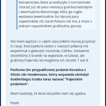
kierownictwo, które przedłużyło z nim kontrakt,
chociaż już od paru miesięcy grał beznadziejnie
i ewentualnie Manciniego, który go ciągle
wystawia (ewentualnie, bo lepszej pary
napastników niż Icardi-Palacio nie ma, a może z
jednym napastnikiem gralibyśmy gorzej).
Nie mam wyjścia i z całym szacunkiem muszę przyznać
Ci rację. Rzeczywiście żaden z naszych piłkarzy nie
wspominał o gównach na boisku Celtiku. Fartownie
strzeliliśmy 3 bramki na wyjeździe, w Szkocji, ale
graliśmy frajersko, bo mogliśmy ich strzelić 7 lub 8.
Pechowe (bo przypadkowe) podanie Kovacica z
93min (do Hendersona, który wspaniale obsłużył
Guidiettiego) trzeba teraz nazwać "frajerskim
podaniem".
Mam nadzieję, że teraz wszystko nam się zgadza.
Pozdr.