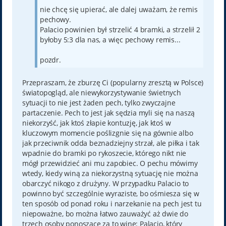
nie chcę się upierać, ale dalej uważam, że remis
pechowy.
Palacio powinien był strzelić 4 bramki, a strzelił 2
byłoby 5:3 dla nas, a więc pechowy remis...
pozdr.
Przepraszam, że zburzę Ci (popularny zresztą w Polsce)
światopogląd, ale niewykorzystywanie świetnych
sytuacji to nie jest żaden pech, tylko zwyczajne
partaczenie. Pech to jest jak sędzia myli się na naszą
niekorzyść, jak ktoś złapie kontuzję, jak ktoś w
kluczowym momencie poślizgnie się na gównie albo
jak przeciwnik odda beznadziejny strzał, ale piłka i tak
wpadnie do bramki po rykoszecie, którego nikt nie
mógł przewidzieć ani mu zapobiec. O pechu mówimy
wtedy, kiedy winą za niekorzystną sytuację nie można
obarczyć nikogo z drużyny. W przypadku Palacio to
powinno być szczególnie wyraziste, bo ośmiesza się w
ten sposób od ponad roku i narzekanie na pech jest tu
niepoważne, bo można łatwo zauważyć aż dwie do
trzech osoby ponoszące za to winę: Palacio, który