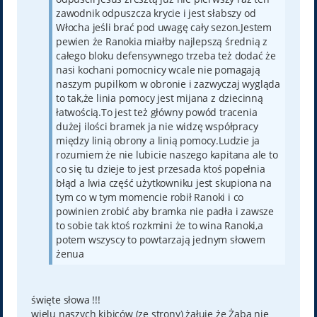
zawodnik odpuszcza krycie i jest słabszy od
Włocha jeśli brać pod uwagę cały sezon.Jestem
pewien że Ranokia miałby najlepszą średnią z
całego bloku defensywnego trzeba też dodać że
nasi kochani pomocnicy wcale nie pomagają
naszym pupilkom w obronie i zazwyczaj wygląda
to tak,że linia pomocy jest mijana z dziecinną
łatwością.To jest też główny powód tracenia
dużej ilości bramek ja nie widzę współpracy
między linią obrony a linią pomocy.Ludzie ja
rozumiem że nie lubicie naszego kapitana ale to
co się tu dzieje to jest przesada ktoś popełnia
błąd a lwia część użytkowniku jest skupiona na
tym co w tym momencie robił Ranoki i co
powinien zrobić aby bramka nie padła i zawsze
to sobie tak ktoś rozkmini że to wina Ranoki,a
potem wszyscy to powtarzają jednym słowem
żenua
święte słowa !!!
wielu naszych kibiców (ze strony) żałuje że Żaba nie