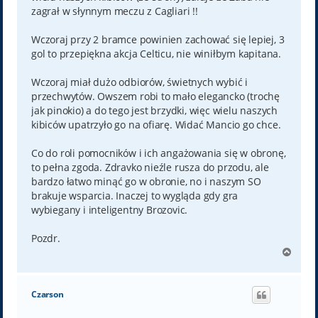
zagrał w słynnym meczu z Cagliari !!
Wczoraj przy 2 bramce powinien zachować się lepiej, 3
gol to przepiękna akcja Celticu, nie winiłbym kapitana.
Wczoraj miał dużo odbiorów, świetnych wybić i
przechwytów. Owszem robi to mało elegancko (trochę
jak pinokio) a do tego jest brzydki, więc wielu naszych
kibiców upatrzyło go na ofiarę. Widać Mancio go chce.
Co do roli pomocników i ich angażowania się w obronę,
to pełna zgoda. Zdravko nieźle rusza do przodu, ale
bardzo łatwo minąć go w obronie, no i naszym SO
brakuje wsparcia. Inaczej to wygląda gdy gra
wybiegany i inteligentny Brozovic.
Pozdr.
N
a
g
ó
Czarson
r
ę