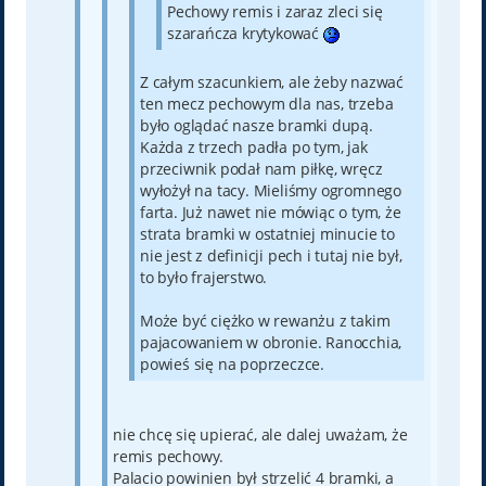
Pechowy remis i zaraz zleci się
szarańcza krytykować
Z całym szacunkiem, ale żeby nazwać
ten mecz pechowym dla nas, trzeba
było oglądać nasze bramki dupą.
Każda z trzech padła po tym, jak
przeciwnik podał nam piłkę, wręcz
wyłożył na tacy. Mieliśmy ogromnego
farta. Już nawet nie mówiąc o tym, że
strata bramki w ostatniej minucie to
nie jest z definicji pech i tutaj nie był,
to było frajerstwo.
Może być ciężko w rewanżu z takim
pajacowaniem w obronie. Ranocchia,
powieś się na poprzeczce.
nie chcę się upierać, ale dalej uważam, że
remis pechowy.
Palacio powinien był strzelić 4 bramki, a