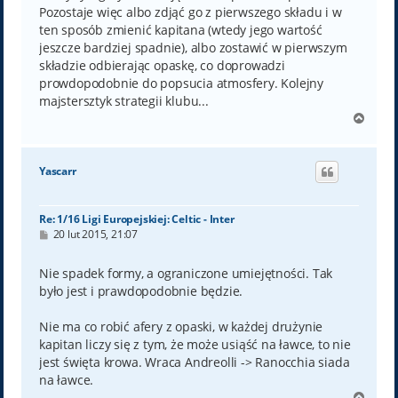
Pozostaje więc albo zdjąć go z pierwszego składu i w
ten sposób zmienić kapitana (wtedy jego wartość
jeszcze bardziej spadnie), albo zostawić w pierwszym
składzie odbierając opaskę, co doprowadzi
prowdopodobnie do popsucia atmosfery. Kolejny
majstersztyk strategii klubu...
N
a
g
ó
Yascarr
r
ę
Re: 1/16 Ligi Europejskiej: Celtic - Inter
P
20 lut 2015, 21:07
o
s
t
Nie spadek formy, a ograniczone umiejętności. Tak
było jest i prawdopodobnie będzie.
Nie ma co robić afery z opaski, w każdej drużynie
kapitan liczy się z tym, że może usiąść na ławce, to nie
jest święta krowa. Wraca Andreolli -> Ranocchia siada
na ławce.
N