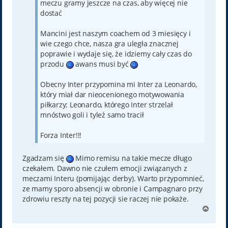
meczu gramy jeszcze na czas, aby więcej nie
dostać
Mancini jest naszym coachem od 3 miesięcy i
wie czego chce, nasza gra uległa znacznej
poprawie i wydaje się, że idziemy cały czas do
przodu
awans musi być
Obecny Inter przypomina mi Inter za Leonardo,
który miał dar nieocenionego motywowania
piłkarzy; Leonardo, którego Inter strzelał
mnóstwo goli i tyleż samo tracił
Forza Inter!!!
Zgadzam się
Mimo remisu na takie mecze długo
czekałem. Dawno nie czułem emocji związanych z
meczami Interu (pomijając derby). Warto przypomnieć,
ze mamy sporo absencji w obronie i Campagnaro przy
zdrowiu reszty na tej pozycji sie raczej nie pokaże.
N
a
g