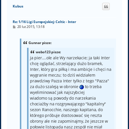
ó
Kubus
r
ę
Re: 1/16 Ligi Europejskiej: Celtic - Inter
P
20 lut 2015, 13:18
o
s
t
Gunnar pisze:
webo123 pisze:
ja pier....ole ale Wy narzekacie; ja taki Inter
chcę oglądać, strzelający dużo bramek,
Inter, który gra piłką i ma ambicje i chęci na
wygranie meczu; to dziś widziałem
prawdziwy Pazza Inter tylko z tego "Pazza"
za dużo szaleją w obronie
to trzeba
wyeliminować jak najszybciej
wiadomo są powody do narzekania
chociażby na rozgrywającego "kapitalny"
sezon Ranocchie, naszego kapitana, do
którego próbuje dostosować się reszta
obrony ale nie zapominajmy, że jeszcze w
połowie listopada nasz zespół nie miał