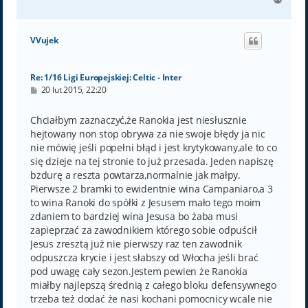
a
g
ó
VVujek
r
ę
Re: 1/16 Ligi Europejskiej: Celtic - Inter
P
20 lut 2015, 22:20
o
s
t
Chciałbym zaznaczyć,że Ranokia jest niesłusznie
hejtowany non stop obrywa za nie swoje błędy ja nic
nie mówię jeśli popełni błąd i jest krytykowany,ale to co
się dzieje na tej stronie to już przesada. Jeden napiszę
bzdurę a reszta powtarza,normalnie jak małpy.
Pierwsze 2 bramki to ewidentnie wina Campaniaro,a 3
to wina Ranoki do spółki z Jesusem mało tego moim
zdaniem to bardziej wina Jesusa bo żaba musi
zapieprzać za zawodnikiem którego sobie odpuścił
Jesus zresztą już nie pierwszy raz ten zawodnik
odpuszcza krycie i jest słabszy od Włocha jeśli brać
pod uwagę cały sezon.Jestem pewien że Ranokia
miałby najlepszą średnią z całego bloku defensywnego
trzeba też dodać że nasi kochani pomocnicy wcale nie