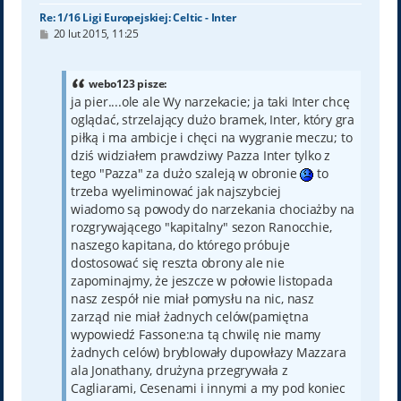
Re: 1/16 Ligi Europejskiej: Celtic - Inter
P
20 lut 2015, 11:25
o
s
t
webo123 pisze:
ja pier....ole ale Wy narzekacie; ja taki Inter chcę
oglądać, strzelający dużo bramek, Inter, który gra
piłką i ma ambicje i chęci na wygranie meczu; to
dziś widziałem prawdziwy Pazza Inter tylko z
tego "Pazza" za dużo szaleją w obronie
to
trzeba wyeliminować jak najszybciej
wiadomo są powody do narzekania chociażby na
rozgrywającego "kapitalny" sezon Ranocchie,
naszego kapitana, do którego próbuje
dostosować się reszta obrony ale nie
zapominajmy, że jeszcze w połowie listopada
nasz zespół nie miał pomysłu na nic, nasz
zarząd nie miał żadnych celów(pamiętna
wypowiedź Fassone:na tą chwilę nie mamy
żadnych celów) bryblowały dupowłazy Mazzara
ala Jonathany, drużyna przegrywała z
Cagliarami, Cesenami i innymi a my pod koniec