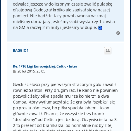
odwalać jeszcze w doliczonym czasie zwalić pułapkę
ofsajdową Dodo grał krótko ale zapisał się w naszej
pamięci. Nie bądźcie tacy pewni awansu wczoraj
mieliśmy obraz jacy jesteśmy słabi wystarczy 1 chwila
na GM a raczej 2 minuty i jesteśmy w dupie.
N
a
g
ó
BAGGIO1
r
ę
Re: 1/16 Ligi Europejskiej: Celtic - Inter
P
20 lut 2015, 23:05
o
s
t
Gwoli ścisłości przy pierwszym straconym golu zawalił
również Santon. Przy drugim raz, że Rano nie powinien
pozwolić żeby piłka spadła mu "za kołnierz", a dwa
Campa, który wytłumaczył się, że gra była "szybka" się
po prostu ośmiesza, bo piłka spadała lobem i to on
głównie zawalił. Pisanie, że wszystkie trzy bramki
"dostaliśmy" od Celticu jest bzdurą. Oczywiście ta na 3-
2 to prezent od bramkarza, bo normalnie nic by z tej