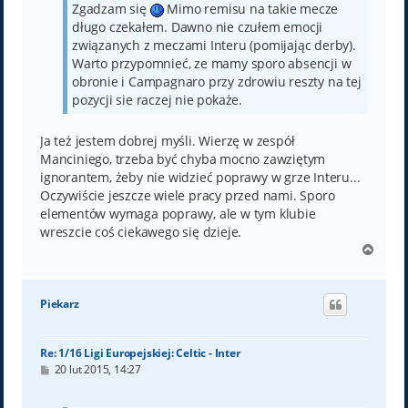
Zgadzam się
Mimo remisu na takie mecze
długo czekałem. Dawno nie czułem emocji
związanych z meczami Interu (pomijając derby).
Warto przypomnieć, ze mamy sporo absencji w
obronie i Campagnaro przy zdrowiu reszty na tej
pozycji sie raczej nie pokaże.
Ja też jestem dobrej myśli. Wierzę w zespół
Manciniego, trzeba być chyba mocno zawziętym
ignorantem, żeby nie widzieć poprawy w grze Interu...
Oczywiście jeszcze wiele pracy przed nami. Sporo
elementów wymaga poprawy, ale w tym klubie
wreszcie coś ciekawego się dzieje.
N
a
g
ó
Piekarz
r
ę
Re: 1/16 Ligi Europejskiej: Celtic - Inter
P
20 lut 2015, 14:27
o
s
t