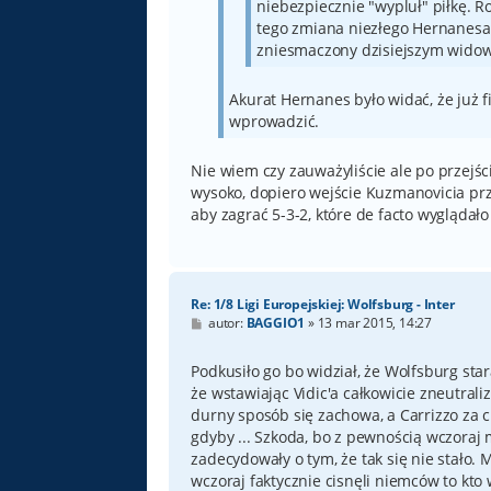
niebezpiecznie "wypluł" piłkę. R
tego zmiana niezłego Hernanesa 
zniesmaczony dzisiejszym wido
Akurat Hernanes było widać, że już fi
wprowadzić.
Nie wiem czy zauważyliście ale po przejś
wysoko, dopiero wejście Kuzmanovicia prz
aby zagrać 5-3-2, które de facto wyglądało 
Re: 1/8 Ligi Europejskiej: Wolfsburg - Inter
P
autor:
BAGGIO1
»
13 mar 2015, 14:27
o
s
t
Podkusiło go bo widział, że Wolfsburg sta
że wstawiając Vidic'a całkowicie zneutral
durny sposób się zachowa, a Carrizzo za 
gdyby ... Szkoda, bo z pewnością wczoraj 
zadecydowały o tym, że tak się nie stało. 
wczoraj faktycznie cisnęli niemców to kto