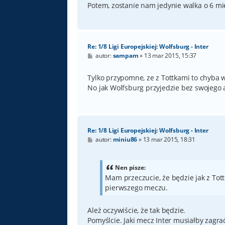
Potem, zostanie nam jedynie walka o 6 mi
Re: 1/8 Ligi Europejskiej: Wolfsburg - Inter
P
autor:
sampam
»
13 mar 2015, 15:37
o
s
t
Tylko przypomne, ze z Tottkami to chyba w
No jak Wolfsburg przyjedzie bez swojego
Re: 1/8 Ligi Europejskiej: Wolfsburg - Inter
P
autor:
miniu86
»
13 mar 2015, 18:31
o
s
t
Nen pisze:
Mam przeczucie, że będzie jak z Tot
pierwszego meczu.
Ależ oczywiście, że tak będzie.
Pomyślcie. Jaki mecz Inter musiałby zagra