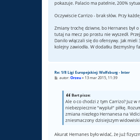
pokazuje. Palacio ma patelnie, 200% sytua
Oczywiscie Carrizo - brak słów. Przy każde
Zmiany trochę dziwne, bo Hernanes był 
tutaj na mecz po prostu nie wyszedł. Przej
Danilo włączali się do ofensywy. Jak mieli
kolejny zawiodła. W dodatku Bezmyslny fau
Re: 1/8 Ligi Europejskiej: Wolfsburg - Inter
P
autor:
Orzeu
»
13 mar 2015, 11:39
o
s
t
Bart pisze:
Ale o co chodzi z tym Carrizo? Juz w
niebezpiecznie "wypluł" piłkę. Rozum
zmiana niezłego Hernanesa na Vidici
zniesmaczony dzisiejszym widowis
Akurat Hernanes było widać, że już fizyczn