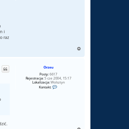
h
n i
o raz
N
a
g
ó
Orzeu
r
ę
Posty:
6617
Rejestracja:
5 cze 2004, 15:17
Lokalizacja:
Wolsztyn
S
Kontakt:
k
o
n
o
t
a
k
t
u
j
dzić.
s