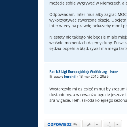
możecie sobie wygrywać w Niemczech, ale 
Odpowiadam. Inter musiałby zagrać MOCN
wykorzystywać stworzone okazje. Obojętnie 
Inter wtedy na prawdę pokazałby moc i po
Niestety nic takiego nie będzie miało miejs
właśnie momentach dajemy dupy. Puszczam
sędzia popełnia błąd, rywal ma mega farta -
Re: 1/8 Ligi Europejskiej: Wolfsburg - Inter
P
autor:
Imrahil
»
13 mar 2015, 20:39
o
s
t
Wystarczyło mi dziesięć minut by zrozumieć
dostaniemy, a w rewanżu będzie jeszcze tr
sra w gacie. Heh, szkoda kolejnego sezonu 
ODPOWIEDZ