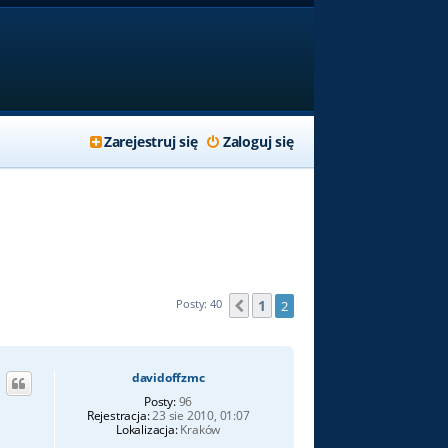
Zarejestruj się
Zaloguj się
1
Posty: 40
2
Poprzednia
davidoffzmc
Posty:
96
Rejestracja:
23 sie 2010, 01:07
Lokalizacja:
Kraków