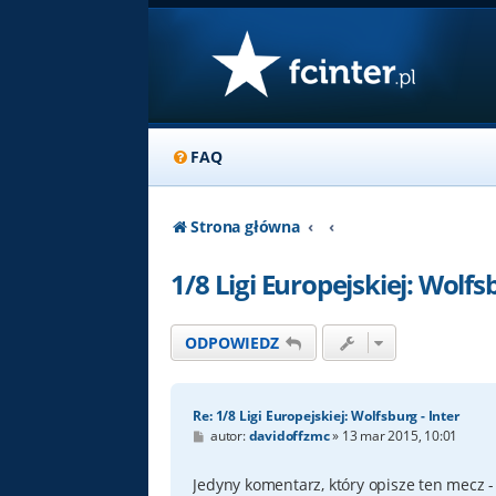
FAQ
Strona główna
1/8 Ligi Europejskiej: Wolfsb
ODPOWIEDZ
Re: 1/8 Ligi Europejskiej: Wolfsburg - Inter
P
autor:
davidoffzmc
»
13 mar 2015, 10:01
o
s
t
Jedyny komentarz, który opisze ten mecz - 