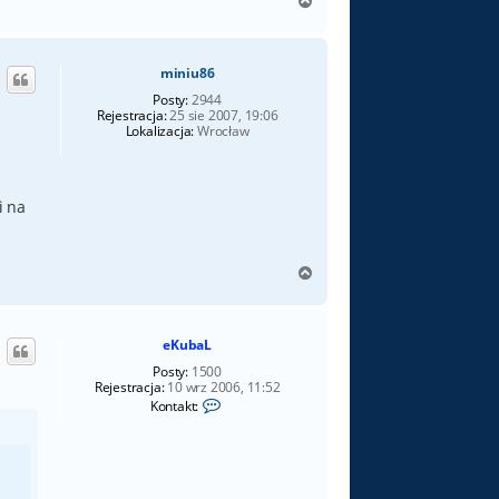
N
i
a
ę
z
g
O
ó
r
miniu86
r
z
ę
e
Posty:
2944
u
Rejestracja:
25 sie 2007, 19:06
Lokalizacja:
Wrocław
i na
N
a
g
ó
eKubaL
r
ę
Posty:
1500
Rejestracja:
10 wrz 2006, 11:52
S
Kontakt:
k
o
n
t
a
k