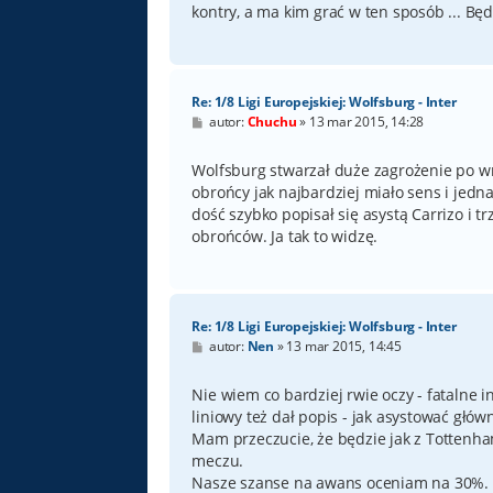
kontry, a ma kim grać w ten sposób ... Będz
Re: 1/8 Ligi Europejskiej: Wolfsburg - Inter
P
autor:
Chuchu
»
13 mar 2015, 14:28
o
s
t
Wolfsburg stwarzał duże zagrożenie po w
obrońcy jak najbardziej miało sens i jedn
dość szybko popisał się asystą Carrizo i 
obrońców. Ja tak to widzę.
Re: 1/8 Ligi Europejskiej: Wolfsburg - Inter
P
autor:
Nen
»
13 mar 2015, 14:45
o
s
t
Nie wiem co bardziej rwie oczy - fatalne 
liniowy też dał popis - jak asystować gł
Mam przeczucie, że będzie jak z Tottenha
meczu.
Nasze szanse na awans oceniam na 30%.