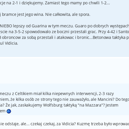
cje na 2-1 i dziękujemy. Zamiast tego mamy po chwili 1-2...
j bramce jest jego wina. Nie całkowita, ale spora.
o NIEBO lepszy od Guarina w tym meczu. Guaro po dobrych występac
scie na 3-5-2 spowodowalo ze boczni przestali grac. Przy 4-42 i Santo
 3 obroncow za sobą przestali i atakowac i bronic...Betonowa taktyka p
l Vidicia.
 meczu z Celtikiem miał kilka niepewnych interwencji, 2-3 razy
iem, że kilka osób ze strony tego nie zauważyło, ale Mancini? Do teg
a? Że jak, zaskakujemy Wolfsburg taktyką "na Mazzara"? Jestem
kiem
ie odstaje, ale... czekaj czekaj, za Vidicia? Kuzmę trzeba było wprowa