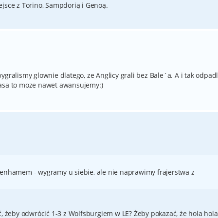
ejsce z Torino, Sampdorią i Genoą.
ygralismy glownie dlatego, ze Anglicy grali bez Bale`a. A i tak odpad
 asa to moze nawet awansujemy:)
tenhamem - wygramy u siebie, ale nie naprawimy frajerstwa z
ć, żeby odwrócić 1-3 z Wolfsburgiem w LE? Żeby pokazać, że hola hola