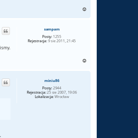
N
a
g
ó
sampam
r
ę
Posty:
1255
Rejestracja:
9 sie 2011, 21:45
lismy.
N
a
g
ó
miniu86
r
ę
Posty:
2944
Rejestracja:
25 sie 2007, 19:06
Lokalizacja:
Wrocław
,