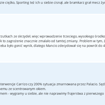
ie ciężko, Sporting też ich u siebie cisnął, ale bramkarz grał mecz życ
rzutkach ze skrzydeł, więc wprowadzenie trzeciego, wysokiego środ
ak to zagrożenie znacznie zmalało od tamtej zmiany. Problem w tym, 
trzeba było gonić wynik, dlatego Mancio zdecydował się na powrót do 4
interwencje Carrizo czy 200% sytuacja zmarnowana przez Palacio. Sęd
ównemu ze scentrowanym okiem.
mem - wygramy u siebie, ale nie naprawimy frajerstwa z pierwszego