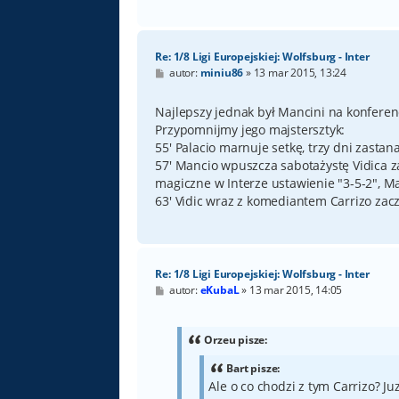
Re: 1/8 Ligi Europejskiej: Wolfsburg - Inter
P
autor:
miniu86
»
13 mar 2015, 13:24
o
s
t
Najlepszy jednak był Mancini na konferenc
Przypomnijmy jego majstersztyk:
55' Palacio marnuje setkę, trzy dni zastan
57' Mancio wpuszcza sabotażystę Vidica za
magiczne w Interze ustawienie "3-5-2", Ma
63' Vidic wraz z komediantem Carrizo zac
Re: 1/8 Ligi Europejskiej: Wolfsburg - Inter
P
autor:
eKubaL
»
13 mar 2015, 14:05
o
s
t
Orzeu pisze:
Bart pisze:
Ale o co chodzi z tym Carrizo? Ju