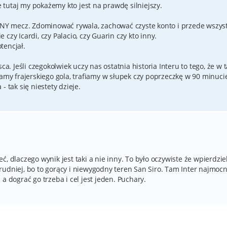
tutaj my pokażemy kto jest na prawdę silniejszy.
Y mecz. Zdominować rywala, zachować czyste konto i przede wszys
czy Icardi, czy Palacio, czy Guarin czy kto inny.
tencjał.
ca. Jeśli czegokolwiek uczy nas ostatnia historia Interu to tego, że w 
y frajerskiego gola, trafiamy w słupek czy poprzeczkę w 90 minucie
 tak się niestety dzieje.
, dlaczego wynik jest taki a nie inny. To było oczywiste że wpierdzie
udniej, bo to gorący i niewygodny teren San Siro. Tam Inter najmocn
a dograć go trzeba i cel jest jeden. Puchary.