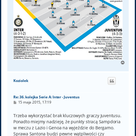
N
a
g
ó
Koziolek
r
ę
Re: 36. kolejka Serie A: Inter - Juventus
P
15 maja 2015, 17:19
o
s
t
Trzeba wykorzystać brak kluczowych graczy Juventusu.
Ponadto miejmy nadzieję, że punkty stracą Sampdoria
w meczu z Lazio i Genoa na wyjeździe do Bergamo.
Sprawa Santona budzi pewne wątpliwości czy