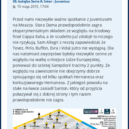
36. kolejka Serie A: Inter - Juventus
P
15 maja 2015, 17:04
o
s
t
Przed nami niezwykle ważne spotkanie z Juventusem
na Meazza. Stara Dama prawdopodobnie zagra
eksperymentalnym składem ze względu na środowy
finał Coppa Italia, a że scudetto już zdobyli to niczego
nie ryzykują. Sam Allegri z resztą zapowiedział, że
Tevez, Pirlo, Buffon, Evra i Vidal jutro nie wystąpią. Dla
nas natomiast zwycięstwo byłoby niezwykle cenne ze
względu na walkę o miejsce Lidze Europejskiej,
ponieważ do szóstej Sampdorii tracimy 2 punkty. Ze
względu na zawieszenie nie obejrzymy dobrze
spisującego się od kilku spotkań Hernanesa oraz
kontuzjowanego Hernanesa. Z jakiegoś powodu na
stałe na ławce zasiadł Santon, który od przyjścia
pokazywał się z dobrej strony i tym razem
prawdopodobnie nie zagra.