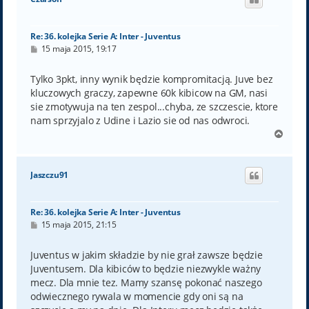
r
ę
Re: 36. kolejka Serie A: Inter - Juventus
P
15 maja 2015, 19:17
o
s
t
Tylko 3pkt, inny wynik będzie kompromitacją. Juve bez
kluczowych graczy, zapewne 60k kibicow na GM, nasi
sie zmotywuja na ten zespol...chyba, ze szczescie, ktore
nam sprzyjalo z Udine i Lazio sie od nas odwroci.
N
a
g
ó
Jaszczu91
r
ę
Re: 36. kolejka Serie A: Inter - Juventus
P
15 maja 2015, 21:15
o
s
t
Juventus w jakim składzie by nie grał zawsze będzie
Juventusem. Dla kibiców to będzie niezwykle ważny
mecz. Dla mnie tez. Mamy szansę pokonać naszego
odwiecznego rywala w momencie gdy oni są na