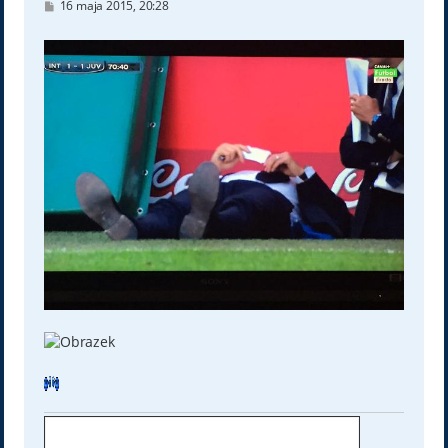
P
16 maja 2015, 20:28
o
s
t