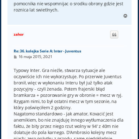
pomocnika nie wspomnijac o srodku obrony gdzie jest
roznica lat swietlnych.
N
a
g
ó
zahor
r
ę
Re: 36. kolejka Serie A: Inter - Juventus
P
16 maja 2015, 20:21
o
s
t
Typowy Inter. Gra nieźle, stwarza sytuacje ale
oczywiście ich nie wykorzystuje. Po przerwie Juventus
bronił, więc w wykonaniu Interu był już tylko atak
pozycyjny - czyli żenada. Potem frajerski błąd
bramkarza + pozorowanie gry w obronie = mecz w ryj.
Rzygam nimi, to był ostatni mecz w tym sezonie, na
który poświęciłem 2 godziny.
Nagatomo standardowo - jak amator, Kovacić jest
anemikiem, bo nie znajduję innego wytłumaczenia dla
faktu, że bity przez niego rzut wolny w 94' z 40m nie
dolatuje do pola karnego. D'Ambrosio kolejny mecz
piach: zero pożytku z przodu, same niedokładnie