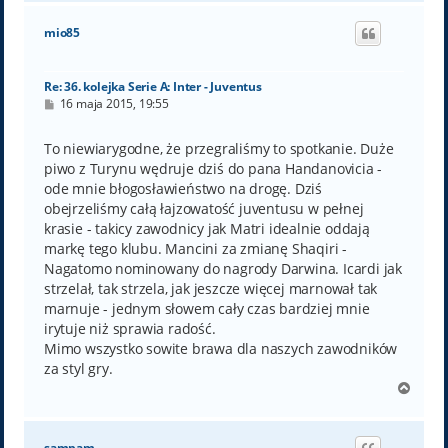
g
ó
mio85
r
ę
Re: 36. kolejka Serie A: Inter - Juventus
P
16 maja 2015, 19:55
o
s
t
To niewiarygodne, że przegraliśmy to spotkanie. Duże
piwo z Turynu wędruje dziś do pana Handanovicia -
ode mnie błogosławieństwo na drogę. Dziś
obejrzeliśmy całą łajzowatość juventusu w pełnej
krasie - takicy zawodnicy jak Matri idealnie oddają
markę tego klubu. Mancini za zmianę Shaqiri -
Nagatomo nominowany do nagrody Darwina. Icardi jak
strzelał, tak strzela, jak jeszcze więcej marnował tak
marnuje - jednym słowem cały czas bardziej mnie
irytuje niż sprawia radość.
Mimo wszystko sowite brawa dla naszych zawodników
za styl gry.
N
a
g
ó
sampam