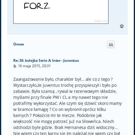
N
a
g
ó
Omen
r
ę
Re: 36. kolejka Serie A: Inter - Juventus
P
16 maja 2015, 20:31
o
s
t
Zaangażowanie było, charakter był... ale co z tego ?
Wystarczyło,że juventus trochę przyspieszył i było po
zabawie. Była szansą , rywal w rezerwowym składzie,
myślami przy finale PW i CL a my nawet tego nie
potrafimy wykorzystać. Ale czym się dziwić skoro mamy
w bramce łamagę ? Co on wybronił oprócz kilku
karnych ? Pokażcie mi te mecze. Podobnie jak
większość nie mogę patrzeć już na Słoweńca. Niech
odchodzi byle gdzie. Brak Hernanesa dziś widoczny...
Nie wiem czy ten karny się im należał nie wiem czy był