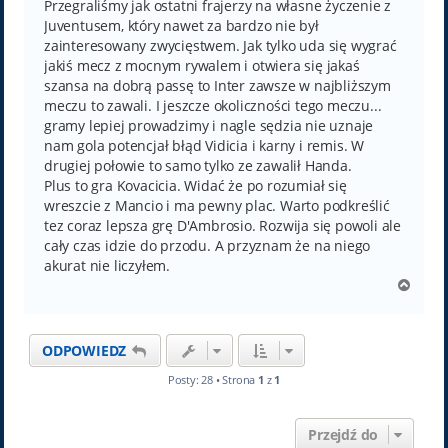
Przegraliśmy jak ostatni frajerzy na własne życzenie z
Juventusem, który nawet za bardzo nie był
zainteresowany zwycięstwem. Jak tylko uda się wygrać
jakiś mecz z mocnym rywalem i otwiera się jakaś
szansa na dobrą passę to Inter zawsze w najbliższym
meczu to zawali. I jeszcze okoliczności tego meczu...
gramy lepiej prowadzimy i nagle sędzia nie uznaje
nam gola potencjał błąd Vidicia i karny i remis. W
drugiej połowie to samo tylko ze zawalił Handa.
Plus to gra Kovacicia. Widać że po rozumiał się
wreszcie z Mancio i ma pewny plac. Warto podkreślić
tez coraz lepsza grę D'Ambrosio. Rozwija się powoli ale
cały czas idzie do przodu. A przyznam że na niego
akurat nie liczyłem.
N
a
g
ó
ODPOWIEDZ
r
ę
Posty: 28 • Strona
1
z
1
Przejdź do