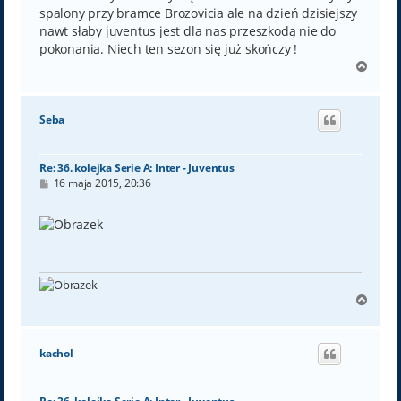
spalony przy bramce Brozovicia ale na dzień dzisiejszy
nawt słaby juventus jest dla nas przeszkodą nie do
pokonania. Niech ten sezon się już skończy !
N
a
g
ó
Seba
r
ę
Re: 36. kolejka Serie A: Inter - Juventus
P
16 maja 2015, 20:36
o
s
t
N
a
g
ó
kachol
r
ę