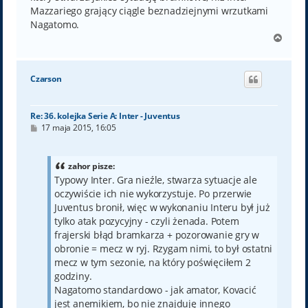
Mazzariego grający ciągle beznadziejnymi wrzutkami
Nagatomo.
N
a
g
ó
Czarson
r
ę
Re: 36. kolejka Serie A: Inter - Juventus
P
17 maja 2015, 16:05
o
s
t
zahor pisze:
Typowy Inter. Gra nieźle, stwarza sytuacje ale
oczywiście ich nie wykorzystuje. Po przerwie
Juventus bronił, więc w wykonaniu Interu był już
tylko atak pozycyjny - czyli żenada. Potem
frajerski błąd bramkarza + pozorowanie gry w
obronie = mecz w ryj. Rzygam nimi, to był ostatni
mecz w tym sezonie, na który poświęciłem 2
godziny.
Nagatomo standardowo - jak amator, Kovacić
jest anemikiem, bo nie znajduję innego