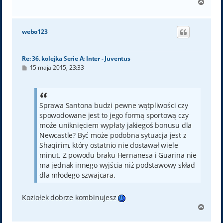
N
a
g
ó
webo123
r
ę
Re: 36. kolejka Serie A: Inter - Juventus
P
15 maja 2015, 23:33
o
s
t
Sprawa Santona budzi pewne wątpliwości czy
spowodowane jest to jego formą sportową czy
może uniknięciem wypłaty jakiegoś bonusu dla
Newcastle? Być może podobna sytuacja jest z
Shaqirim, który ostatnio nie dostawał wiele
minut. Z powodu braku Hernanesa i Guarina nie
ma jednak innego wyjścia niż podstawowy skład
dla młodego szwajcara.
Koziołek dobrze kombinujesz
N
a