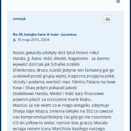
N
a
g
ó
rumcyk
r
ę
Re: 36. kolejka Serie A: Inter - Juventus
P
16 maja 2015, 20:04
o
s
t
Nasze gwiazdy zdobyły dziś tytuł śmieci roku!
Handa, JJ, Rano, Vidić, Medel, Nagatomo - za darmo
wywalić dziś tak jak Schalke zrobiło
D'Ambrosio, Brozo, Icardi( jedynie ten fartowny gol go
uratował przed grupą wyżej, tragiczne przyjęcia piłek,
strzały i podania, wartość max 10mln), Palacio na ławe
Kova i Shaq jedyni pokazali jakość
Dodatkowo Handa, Medel i Vidić kary finansowe
powinni płacić za niszczenie marki klubu.
Mancio- ja nie wiem co w niego wstąpiło, zdejmuje
Shaqa daje kitajca, zmienia taktyke na 352 co zawsze
nas kompromituje!Kolejny raz gdy go nie rozumiem.
CO do jufkow to widac roznice klas graczy, Morata
wciaga nosem Icara, Marchisio kazdego naszego