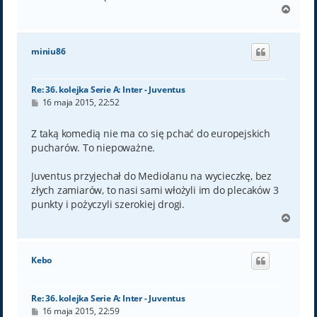
N
a
g
ó
miniu86
r
ę
Re: 36. kolejka Serie A: Inter - Juventus
P
16 maja 2015, 22:52
o
s
t
Z taką komedią nie ma co się pchać do europejskich
pucharów. To niepoważne.
Juventus przyjechał do Mediolanu na wycieczkę, bez
złych zamiarów, to nasi sami włożyli im do plecaków 3
punkty i pożyczyli szerokiej drogi.
N
a
g
ó
Kebo
r
ę
Re: 36. kolejka Serie A: Inter - Juventus
P
16 maja 2015, 22:59