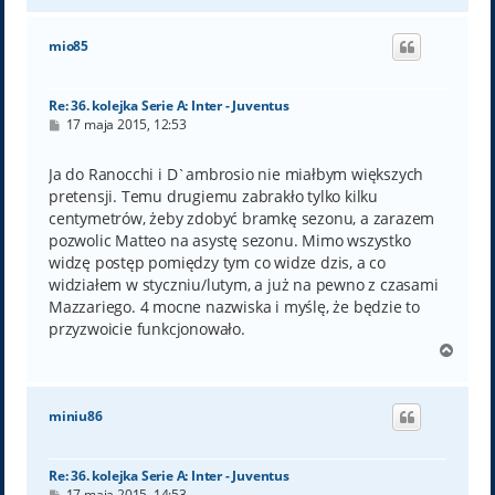
g
ó
mio85
r
ę
Re: 36. kolejka Serie A: Inter - Juventus
P
17 maja 2015, 12:53
o
s
t
Ja do Ranocchi i D`ambrosio nie miałbym większych
pretensji. Temu drugiemu zabrakło tylko kilku
centymetrów, żeby zdobyć bramkę sezonu, a zarazem
pozwolic Matteo na asystę sezonu. Mimo wszystko
widzę postęp pomiędzy tym co widze dzis, a co
widziałem w styczniu/lutym, a już na pewno z czasami
Mazzariego. 4 mocne nazwiska i myślę, że będzie to
przyzwoicie funkcjonowało.
N
a
g
ó
miniu86
r
ę
Re: 36. kolejka Serie A: Inter - Juventus
P
17 maja 2015, 14:53