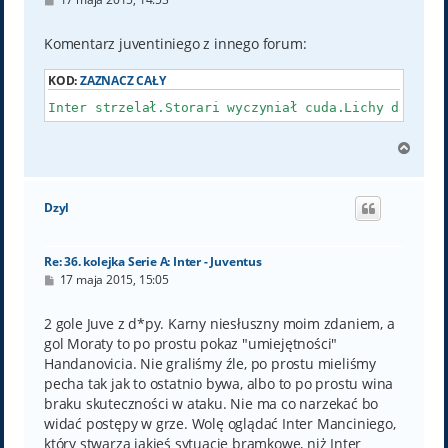
o
s
t
Komentarz juventiniego z innego forum:
KOD:
ZAZNACZ CAŁY
Inter strzelał.Storari wyczyniał cuda.Lichy dalej b
N
a
g
ó
Dzyl
r
ę
Re: 36. kolejka Serie A: Inter - Juventus
P
17 maja 2015, 15:05
o
s
t
2 gole Juve z d*py. Karny niesłuszny moim zdaniem, a
gol Moraty to po prostu pokaz "umiejętności"
Handanovicia. Nie graliśmy źle, po prostu mieliśmy
pecha tak jak to ostatnio bywa, albo to po prostu wina
braku skuteczności w ataku. Nie ma co narzekać bo
widać postępy w grze. Wolę oglądać Inter Manciniego,
który stwarza jakieś sytuację bramkowe, niż Inter