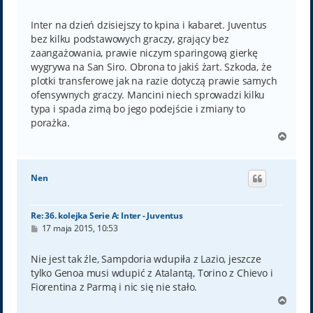
o
s
t
Inter na dzień dzisiejszy to kpina i kabaret. Juventus
bez kilku podstawowych graczy, grający bez
zaangażowania, prawie niczym sparingową gierkę
wygrywa na San Siro. Obrona to jakiś żart. Szkoda, że
plotki transferowe jak na razie dotyczą prawie samych
ofensywnych graczy. Mancini niech sprowadzi kilku
typa i spada zimą bo jego podejście i zmiany to
porażka.
N
a
g
ó
Nen
r
ę
Re: 36. kolejka Serie A: Inter - Juventus
P
17 maja 2015, 10:53
o
s
t
Nie jest tak źle, Sampdoria wdupiła z Lazio, jeszcze
tylko Genoa musi wdupić z Atalantą, Torino z Chievo i
Fiorentina z Parmą i nic się nie stało.
N
a