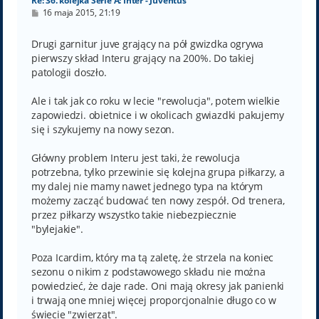
Re: 36. kolejka Serie A: Inter - Juventus
P
16 maja 2015, 21:19
o
s
t
Drugi garnitur juve grający na pół gwizdka ogrywa
pierwszy skład Interu grający na 200%. Do takiej
patologii doszło.
Ale i tak jak co roku w lecie "rewolucja", potem wielkie
zapowiedzi. obietnice i w okolicach gwiazdki pakujemy
się i szykujemy na nowy sezon.
Główny problem Interu jest taki, że rewolucja
potrzebna, tylko przewinie się kolejna grupa piłkarzy, a
my dalej nie mamy nawet jednego typa na którym
możemy zacząć budować ten nowy zespół. Od trenera,
przez piłkarzy wszystko takie niebezpiecznie
"bylejakie".
Poza Icardim, który ma tą zaletę, że strzela na koniec
sezonu o nikim z podstawowego składu nie można
powiedzieć, że daje rade. Oni mają okresy jak panienki
i trwają one mniej więcej proporcjonalnie długo co w
świecie "zwierząt".