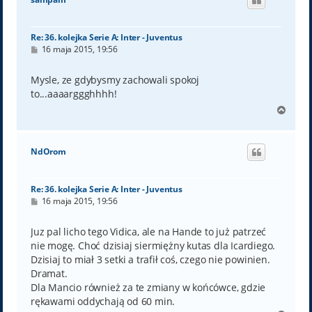
r
ę
Re: 36. kolejka Serie A: Inter - Juventus
P
16 maja 2015, 19:56
o
s
t
Mysle, ze gdybysmy zachowali spokoj
to...aaaarggghhhh!
N
a
g
ó
NdOrom
r
ę
Re: 36. kolejka Serie A: Inter - Juventus
P
16 maja 2015, 19:56
o
s
t
Juz pal licho tego Vidica, ale na Hande to już patrzeć
nie mogę. Choć dzisiaj siermiężny kutas dla Icardiego.
Dzisiaj to miał 3 setki a trafił coś, czego nie powinien.
Dramat.
Dla Mancio również za te zmiany w końcówce, gdzie
rękawami oddychają od 60 min.