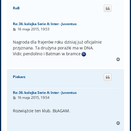
g
ó
RoB
r
ę
Re: 36. kolejka Serie A: Inter - Juventus
P
16 maja 2015, 19:53
o
s
t
Nagroda dla frajerów roku dzisiaj już oficjalnie
przyznana. Ta drużyna porażki ma w DNA.
Vidic pendolino i Batman w bramce
N
a
g
ó
Piekarz
r
ę
Re: 36. kolejka Serie A: Inter - Juventus
P
16 maja 2015, 19:54
o
s
t
Rozwiążcie ten klub. BŁAGAM.
N
a