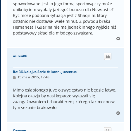
spowodowane jest to jego formą sportową czy może
uniknięciem wypłaty jakiegoś bonusu dla Newcastle?
Być może podobna sytuacja jest z Shaqirim, który
ostatnio nie dostawał wiele minut. Z powodu braku
Hernanesa i Guarina nie ma jednak innego wyjścia niż
podstawowy skład dla młodego szwajcara.
N
a
g
ó
miniu86
r
ę
Re: 36. kolejka Serie A: Inter - Juventus
P
15 maja 2015, 17:48
o
s
t
Mimo osłabionego Juve o zwycięstwo nie będzie łatwo.
Kolejna okazja by nasi kopacze wykazali się
zaangażowaniem i charakterem, którego tak mocno w
tym sezonie brakowało.
N
a
g
ó
Czarson