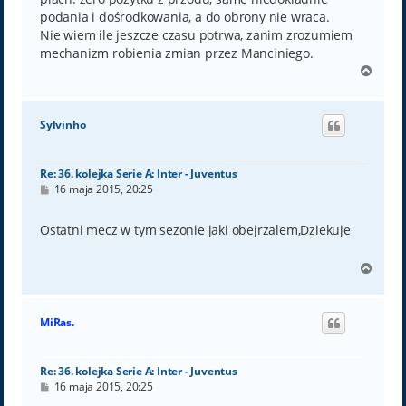
podania i dośrodkowania, a do obrony nie wraca.
Nie wiem ile jeszcze czasu potrwa, zanim zrozumiem
mechanizm robienia zmian przez Manciniego.
N
a
g
ó
Sylvinho
r
ę
Re: 36. kolejka Serie A: Inter - Juventus
P
16 maja 2015, 20:25
o
s
t
Ostatni mecz w tym sezonie jaki obejrzalem,Dziekuje
N
a
g
ó
MiRas.
r
ę
Re: 36. kolejka Serie A: Inter - Juventus
P
16 maja 2015, 20:25
o