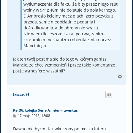
wytłumaczenia dla faktu, że bity przez niego rzut
wolny w 94' z 40m nie dolatuje do pola karnego.
D'Ambrosio kolejny mecz piach: zero pożytku z
przodu, same niedokładnie podania i
dośrodkowania, a do obrony nie wraca.
Nie wiem ile jeszcze czasu potrwa, zanim
zrozumiem mechanizm robienia zmian przez
Manciniego.
Jak ten twój post ma się do tego w którym ganisz
Mancio, że chce wzmocnień i przez takie komentarze
psuje asmosfere w szatnii?
N
a
g
ó
Jaszczu91
r
ę
Re: 36. kolejka Serie A: Inter - Juventus
P
17 maja 2015, 18:08
o
s
t
Dawno nie byłem tak wkurzony po meczu Interu .