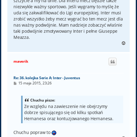
szczycie a my na dnie. Dla Interu mecz będzie także
niezwykle ważny sportowo. Jeśli wygramy to myślę że
uda się zakwalifikować do Ligi europejskiej. Inter musi
zrobić wszystko żeby mecz wygrać bo ten mecz jest dla
nas ważny podwójnie. Mam nadzieje zobaczyć właśnie
taki podwójnie zmotywowany Inter i pełne Giuseppe
Meazza.
N
a
g
ó
maverik
r
ę
Re: 36. kolejka Serie A: Inter - Juventus
P
15 maja 2015, 23:26
o
s
t
Chuchu pisze:
Ze względu na zawieszenie nie obejrzymy
dobrze spisującego się od kilku spotkań
Hernanesa oraz kontuzjowanego Hernanesa.
Chuchu popraw to