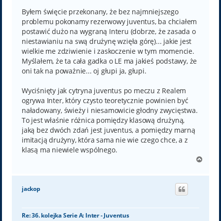
s
t
Byłem święcie przekonany, że bez najmniejszego
problemu pokonamy rezerwowy juventus, ba chciałem
postawić dużo na wygraną Interu (dobrze, że zasada o
niestawianiu na swą drużynę wzięła górę)... jakie jest
wielkie me zdziwienie i zaskoczenie w tym momencie.
Myślałem, że ta cała gadka o LE ma jakieś podstawy, że
oni tak na poważnie... oj głupi ja, głupi.
Wyciśnięty jak cytryna juventus po meczu z Realem
ogrywa Inter, który czysto teoretycznie powinien być
naładowany, świeży i niesamowicie głodny zwycięstwa.
To jest właśnie różnica pomiędzy klasową drużyną,
jaką bez dwóch zdań jest juventus, a pomiędzy marną
imitacją drużyny, która sama nie wie czego chce, a z
klasą ma niewiele wspólnego.
N
a
g
ó
jackop
r
ę
Re: 36. kolejka Serie A: Inter - Juventus