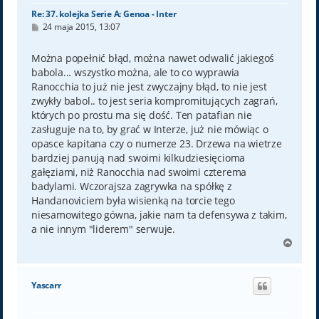
Re: 37. kolejka Serie A: Genoa - Inter
P
24 maja 2015, 13:07
o
s
t
Można popełnić błąd, można nawet odwalić jakiegoś
babola... wszystko można, ale to co wyprawia
Ranocchia to już nie jest zwyczajny błąd, to nie jest
zwykły babol.. to jest seria kompromitujących zagrań,
których po prostu ma się dość. Ten patafian nie
zasługuje na to, by grać w Interze, już nie mówiąc o
opasce kapitana czy o numerze 23. Drzewa na wietrze
bardziej panują nad swoimi kilkudziesięcioma
gałęziami, niż Ranocchia nad swoimi czterema
badylami. Wczorajsza zagrywka na spółkę z
Handanoviciem była wisienką na torcie tego
niesamowitego gówna, jakie nam ta defensywa z takim,
a nie innym "liderem" serwuje.
N
a
g
ó
Yascarr
r
ę