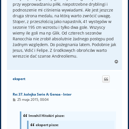
przy wyprowadzaniu piłki, niepotrzebne dryblingi i
podnoszenie mi ciśnienia wywiadami. Ale jest jeszcze
druga strona medalu, na którą warto zwrócić uwagę.
Stoper, z przeszłością jako napastnik, 41 występów w
sezonie 195 cm wzrostu i tylko dwa gole. Wszyscy
wiemy ile goli ma np Glik. Od czterech sezonów
Ranocchia nie zrobił absolutnie żadnego postępu pod
żadnym względem. Do pożegnania latem. Podobnie jak
Jesus, Vidić i Felipe. Z środkowych obrońców warto
wreszcie dać szanse Andreoliemu.
N
a
g
ó
ekspert
r
ę
Re: 37. kolejka Serie A: Genoa - Inter
P
25 maja 2015, 00:04
o
s
t
Imrahil Hitokiri pisze:
ekspert pisze: