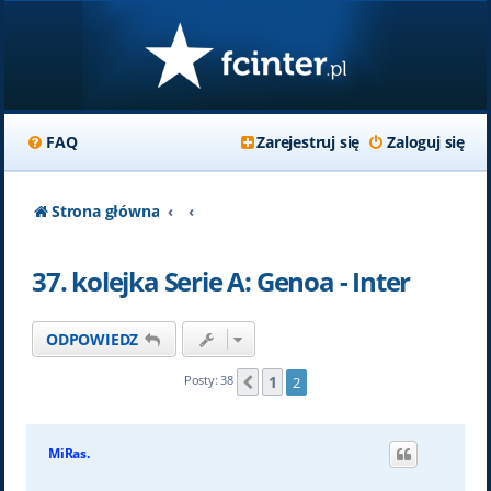
FAQ
Zarejestruj się
Zaloguj się
Strona główna
37. kolejka Serie A: Genoa - Inter
ODPOWIEDZ
1
Posty: 38
2
Poprzednia
MiRas.