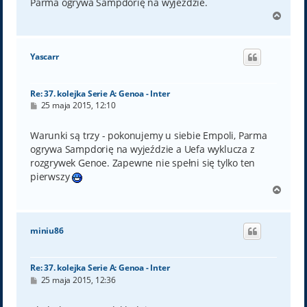
Parma ogrywa Sampdorię na wyjeździe.
N
a
g
ó
Yascarr
r
ę
Re: 37. kolejka Serie A: Genoa - Inter
P
25 maja 2015, 12:10
o
s
t
Warunki są trzy - pokonujemy u siebie Empoli, Parma
ogrywa Sampdorię na wyjeździe a Uefa wyklucza z
rozgrywek Genoe. Zapewne nie spełni się tylko ten
pierwszy
N
a
g
ó
miniu86
r
ę
Re: 37. kolejka Serie A: Genoa - Inter
P
25 maja 2015, 12:36
o
s