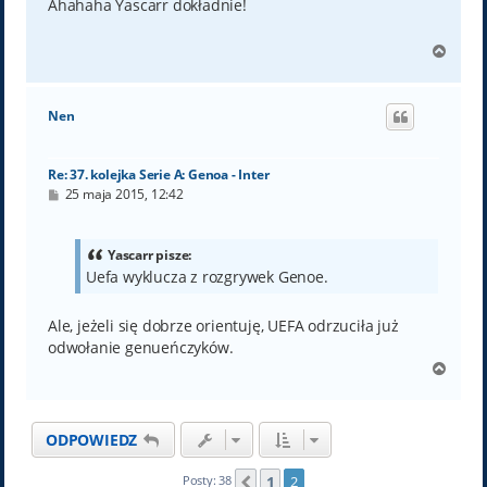
t
Ahahaha Yascarr dokładnie!
N
a
g
ó
Nen
r
ę
Re: 37. kolejka Serie A: Genoa - Inter
P
25 maja 2015, 12:42
o
s
t
Yascarr pisze:
Uefa wyklucza z rozgrywek Genoe.
Ale, jeżeli się dobrze orientuję, UEFA odrzuciła już
odwołanie genueńczyków.
N
a
g
ó
ODPOWIEDZ
r
ę
1
Posty: 38
2
Poprzednia