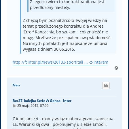
Z tego co wiem to kontrakt kapitana jest
przedłużony niestety.
Z chęcią bym poznał źródło Twojej wiedzy na
temat przedłużonego kontraktu dla Andrea
'Error' Ranocchia, bo szukam i coś znaleźć nie
mogę. Możliwe że przespałem ową wiadomość.
Na innych portalach jest napisane że umowa
wygasa z dniem 30.06.2015.
http://fcinter.pl/news/26133-sportitali ... -z-interem
N
a
g
ó
Nen
r
ę
Re: 37. kolejka Serie A: Genoa - Inter
P
25 maja 2015, 07:55
o
s
t
Z innej beczki - mamy wciąż matematyczne szanse na
LE. Warunki są dwa - pokonujemy u siebie Empoli,