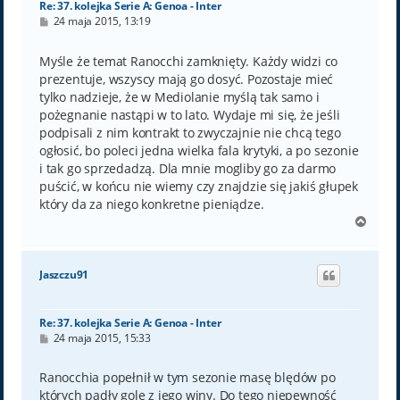
Re: 37. kolejka Serie A: Genoa - Inter
P
24 maja 2015, 13:19
o
s
t
Myśle że temat Ranocchi zamknięty. Każdy widzi co
prezentuje, wszyscy mają go dosyć. Pozostaje mieć
tylko nadzieje, że w Mediolanie myślą tak samo i
pożegnanie nastąpi w to lato. Wydaje mi się, że jeśli
podpisali z nim kontrakt to zwyczajnie nie chcą tego
ogłosić, bo poleci jedna wielka fala krytyki, a po sezonie
i tak go sprzedadzą. Dla mnie mogliby go za darmo
puścić, w końcu nie wiemy czy znajdzie się jakiś głupek
który da za niego konkretne pieniądze.
N
a
g
ó
Jaszczu91
r
ę
Re: 37. kolejka Serie A: Genoa - Inter
P
24 maja 2015, 15:33
o
s
t
Ranocchia popełnił w tym sezonie masę blędów po
których padły gole z jego winy. Do tego niepewność