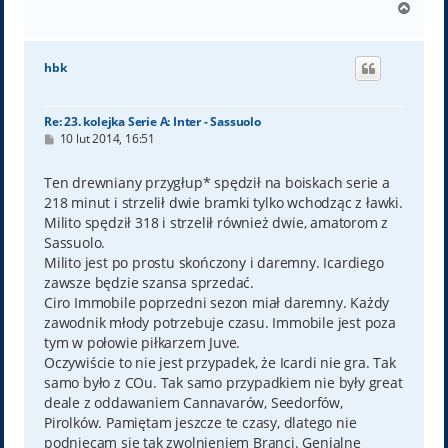
N
a
g
ó
hbk
r
ę
Re: 23. kolejka Serie A: Inter - Sassuolo
P
10 lut 2014, 16:51
o
s
t
Ten drewniany przygłup* spędził na boiskach serie a
218 minut i strzelił dwie bramki tylko wchodząc z ławki.
Milito spędził 318 i strzelił również dwie, amatorom z
Sassuolo.
Milito jest po prostu skończony i daremny. Icardiego
zawsze będzie szansa sprzedać.
Ciro Immobile poprzedni sezon miał daremny. Każdy
zawodnik młody potrzebuje czasu. Immobile jest poza
tym w połowie piłkarzem Juve.
Oczywiście to nie jest przypadek, że Icardi nie gra. Tak
samo było z COu. Tak samo przypadkiem nie były great
deale z oddawaniem Cannavarów, Seedorfów,
Pirolków. Pamiętam jeszcze te czasy, dlatego nie
podniecam się tak zwolnieniem Branci. Genialne