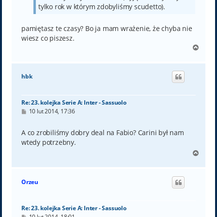
tylko rok w którym zdobyliśmy scudetto).
pamiętasz te czasy? Bo ja mam wrażenie, że chyba nie
wiesz co piszesz.
N
a
g
ó
hbk
r
ę
Re: 23. kolejka Serie A: Inter - Sassuolo
P
10 lut 2014, 17:36
o
s
t
A co zrobiliśmy dobry deal na Fabio? Carini był nam
wtedy potrzebny.
N
a
g
ó
Orzeu
r
ę
Re: 23. kolejka Serie A: Inter - Sassuolo
P
10 lut 2014, 18:01