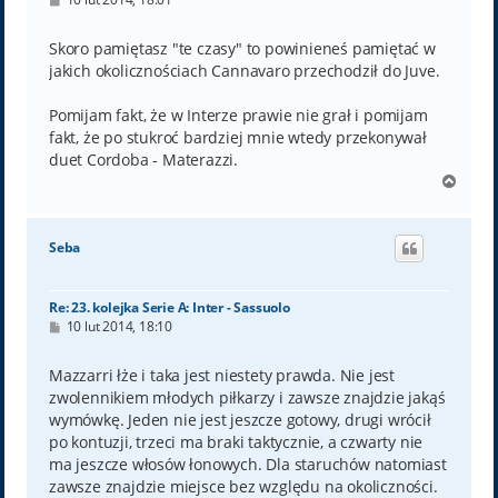
o
s
t
Skoro pamiętasz "te czasy" to powinieneś pamiętać w
jakich okolicznościach Cannavaro przechodził do Juve.
Pomijam fakt, że w Interze prawie nie grał i pomijam
fakt, że po stukroć bardziej mnie wtedy przekonywał
duet Cordoba - Materazzi.
N
a
g
ó
Seba
r
ę
Re: 23. kolejka Serie A: Inter - Sassuolo
P
10 lut 2014, 18:10
o
s
t
Mazzarri łże i taka jest niestety prawda. Nie jest
zwolennikiem młodych piłkarzy i zawsze znajdzie jakąś
wymówkę. Jeden nie jest jeszcze gotowy, drugi wrócił
po kontuzji, trzeci ma braki taktycznie, a czwarty nie
ma jeszcze włosów łonowych. Dla staruchów natomiast
zawsze znajdzie miejsce bez względu na okoliczności.