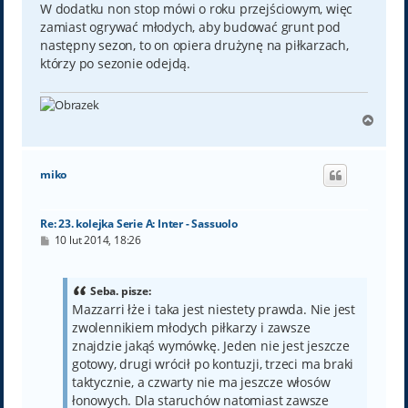
W dodatku non stop mówi o roku przejściowym, więc
zamiast ogrywać młodych, aby budować grunt pod
następny sezon, to on opiera drużynę na piłkarzach,
którzy po sezonie odejdą.
N
a
g
ó
miko
r
ę
Re: 23. kolejka Serie A: Inter - Sassuolo
P
10 lut 2014, 18:26
o
s
t
Seba. pisze:
Mazzarri łże i taka jest niestety prawda. Nie jest
zwolennikiem młodych piłkarzy i zawsze
znajdzie jakąś wymówkę. Jeden nie jest jeszcze
gotowy, drugi wrócił po kontuzji, trzeci ma braki
taktycznie, a czwarty nie ma jeszcze włosów
łonowych. Dla staruchów natomiast zawsze