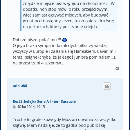
znajdzie miejsce bez względu na okoliczności. W
dodatku non stop mówi o roku przejściowym,
więc zamiast ogrywać młodych, aby budować
grunt pod następny sezon, to on opiera drużynę
na piłkarzach, którzy po sezonie odejdą.
Dobrze pisze, polać mu !!!
O jego braku sympatii do młodych piłkarzy wiedzą
wszyscy w Europie i zasłania się Hamsikiem, Cavanim i
teraz Insigne (chyba, że jakiegoś juniora pominałem...),
na przestrzeni 4 sezonów...
N
a
g
ó
miniu86
r
ę
Re: 23. kolejka Serie A: Inter - Sassuolo
P
10 lut 2014, 19:15
o
s
t
Trochę to groteskowe gdy Mazzari obwinia za wszystko
klątwę. Mam nadzieje, że to gadka pod publiczkę