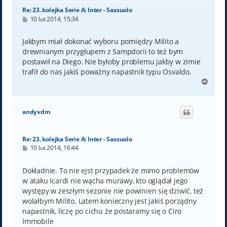
Re: 23. kolejka Serie A: Inter - Sassuolo
P
10 lut 2014, 15:34
o
s
t
Jakbym miał dokonać wyboru pomiędzy Milito a
drewnianym przygłupem z Sampdorii to też bym
postawił na Diego. Nie byłoby problemu jakby w zimie
trafił do nas jakiś poważny napastnik typu Osvaldo.
N
a
g
ó
andyvdm
r
ę
Re: 23. kolejka Serie A: Inter - Sassuolo
P
10 lut 2014, 16:44
o
s
t
Dokładnie. To nie ejst przypadek że mimo problemów
w ataku Icardi nie wącha murawy, kto oglądał jego
występy w zeszłym sezonie nie powinien się dziwić, też
wolałbym Milito. Latem konieczny jest jakiś porządny
napastnik, liczę po cichu że postaramy się o Ciro
Immobile