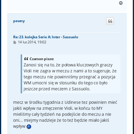
N
a
g
ó
pewny
r
ę
Re: 23. kolejka Serie A: Inter - Sassuolo
P
14 lut 2014, 19:02
o
s
t
Czarson pisze:
Zanosi się na to, że połowa kluczowych graczy
Violi nie zagra w meczu z nami a to sugeruje, że
tego meczu nie powinniśmy przegrać a pozycja
WM umocni się w stosunku do tego co było
jeszcze przed meczem z Sassuolo.
mecz w środku tygodnia z Udinese tez powinien mieć
jakiś wpływ na zmęczenie Violi, w końcu to MY
mieliśmy cały tydzień na podejście do meczu a nie
oni... miejmy nadzieje że to też będzie miało jakiś
wpływ