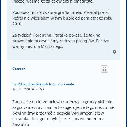
inaczej wezmę go za człowieka niemądrego.
Podobała mi się wczoraj gra Samuela. Pokazał jakość
której nie widziałem w tym klubie od pamiętnego roku
2010.
Za tydzień Fiorentina. Porażka pokaże, że tak na
prawdę nie poczyniliśmy żadnych postępów. Bardzo
ważny mec dla Mazzariego.
N
a
g
ó
Czarson
r
ę
Re: 23. kolejka Serie A: Inter - Sassuolo
P
10 lut 2014, 23:53
o
s
t
Zanosi się na to, że połowa kluczowych graczy Violi nie
zagra w meczu z nami a to sugeruje, że tego meczu nie
powinniśmy przegrać a pozycja WM umocni się w
stosunku do tego co było jeszcze przed meczem z
Sassuolo.