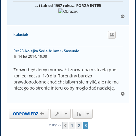
... i tak od 1997 roku... FORZA INTER
N
a
g
ó
kulasiak
r
ę
Re: 23. kolejka Serie A: Inter - Sassuolo
P
14 lut 2014, 19:08
o
s
t
Znowu będziemy murować i znowu nam strzelą pod
koniec meczu. 1-0 dla Fiorentiny bardzo
prawdopodobne choć chciałbym się mylić, ale nie ma
niczego po stronie Interu co by mogło dać nadzieję.
N
a
g
ó
ODPOWIEDZ
r
ę
1
2
Posty: 72
3
Poprzednia