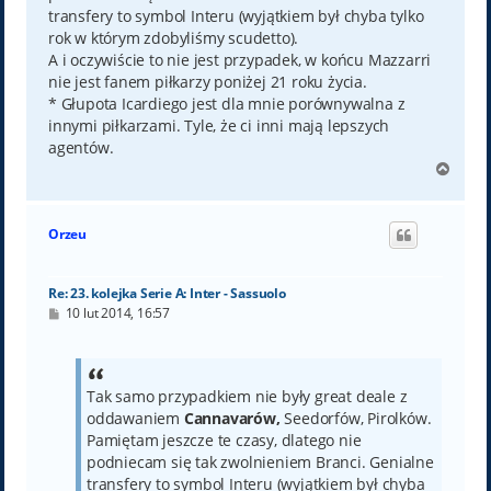
transfery to symbol Interu (wyjątkiem był chyba tylko
rok w którym zdobyliśmy scudetto).
A i oczywiście to nie jest przypadek, w końcu Mazzarri
nie jest fanem piłkarzy poniżej 21 roku życia.
* Głupota Icardiego jest dla mnie porównywalna z
innymi piłkarzami. Tyle, że ci inni mają lepszych
agentów.
N
a
g
ó
Orzeu
r
ę
Re: 23. kolejka Serie A: Inter - Sassuolo
P
10 lut 2014, 16:57
o
s
t
Tak samo przypadkiem nie były great deale z
oddawaniem
Cannavarów,
Seedorfów, Pirolków.
Pamiętam jeszcze te czasy, dlatego nie
podniecam się tak zwolnieniem Branci. Genialne
transfery to symbol Interu (wyjątkiem był chyba