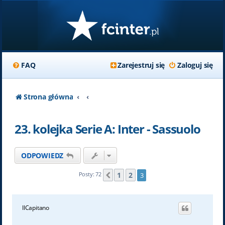
FAQ
Zarejestruj się
Zaloguj się
Strona główna
23. kolejka Serie A: Inter - Sassuolo
ODPOWIEDZ
1
2
Posty: 72
3
Poprzednia
IlCapitano