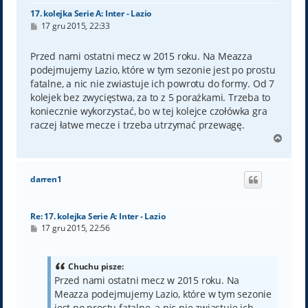
17. kolejka Serie A: Inter - Lazio
P
17 gru 2015, 22:33
o
s
t
Przed nami ostatni mecz w 2015 roku. Na Meazza
podejmujemy Lazio, które w tym sezonie jest po prostu
fatalne, a nic nie zwiastuje ich powrotu do formy. Od 7
kolejek bez zwycięstwa, za to z 5 porażkami. Trzeba to
koniecznie wykorzystać, bo w tej kolejce czołówka gra
raczej łatwe mecze i trzeba utrzymać przewagę.
N
a
g
ó
darren1
r
ę
Re: 17. kolejka Serie A: Inter - Lazio
P
17 gru 2015, 22:56
o
s
t
Chuchu pisze:
Przed nami ostatni mecz w 2015 roku. Na
Meazza podejmujemy Lazio, które w tym sezonie
jest po prostu fatalne, a nic nie zwiastuje ich