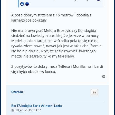
A poza dobrym strzałem z 16 metrów i dobitką z
karnego coś pokazał?
Nie ma prawa grać Melo, a Brozović czy Kondogbia
siedzieć na ławie, tym bardziej, że jeszcze w pomocy
Medel, a takim tartakiem w środku pola to się nie da
rywala zdominować, nawet jak jest w tak słabej formie.
No bo nie da się ukryć, że Lazio również świetnego
meczu nie zagrało, tylko my taki słaby.
Z pozytywów to dobry mecz Tellesa i Murillo, no i Icardi
się chyba obudził w końcu.
N
a
g
ó
Czarson
r
ę
Re: 17. kolejka Serie A: Inter - Lazio
P
20 gru 2015, 23:57
o