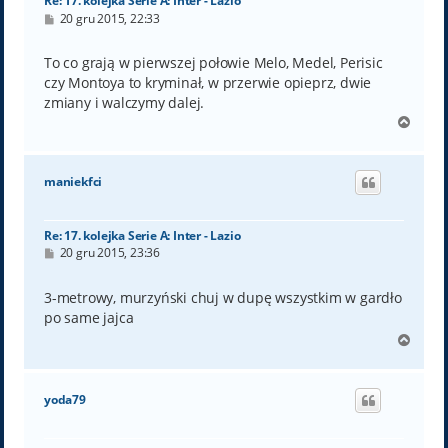
Re: 17. kolejka Serie A: Inter - Lazio
P
20 gru 2015, 22:33
o
s
t
To co grają w pierwszej połowie Melo, Medel, Perisic
czy Montoya to kryminał, w przerwie opieprz, dwie
zmiany i walczymy dalej.
N
a
g
ó
maniekfci
r
ę
Re: 17. kolejka Serie A: Inter - Lazio
P
20 gru 2015, 23:36
o
s
t
3-metrowy, murzyński chuj w dupę wszystkim w gardło
po same jajca
N
a
g
ó
yoda79
r
ę