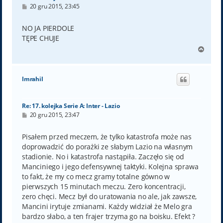
P
20 gru 2015, 23:45
o
s
t
NO JA PIERDOLE
TĘPE CHUJE
N
a
g
ó
Imrahil
r
ę
Re: 17. kolejka Serie A: Inter - Lazio
P
20 gru 2015, 23:47
o
s
t
Pisałem przed meczem, że tylko katastrofa może nas
doprowadzić do porażki ze słabym Lazio na własnym
stadionie. No i katastrofa nastąpiła. Zaczęło się od
Manciniego i jego defensywnej taktyki. Kolejna sprawa
to fakt, że my co mecz gramy totalne gówno w
pierwszych 15 minutach meczu. Zero koncentracji,
zero chęci. Mecz był do uratowania no ale, jak zawsze,
Mancini irytuje zmianami. Każdy widział że Melo gra
bardzo słabo, a ten frajer trzyma go na boisku. Efekt ?