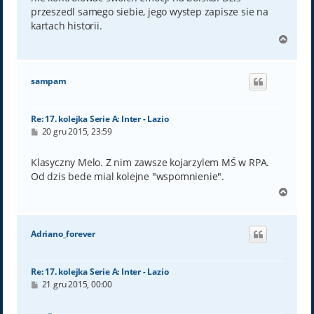
przeszedl samego siebie, jego wystep zapisze sie na
kartach historii.
N
a
g
ó
sampam
r
ę
Re: 17. kolejka Serie A: Inter - Lazio
P
20 gru 2015, 23:59
o
s
t
Klasyczny Melo. Z nim zawsze kojarzylem MŚ w RPA.
Od dzis bede mial kolejne "wspomnienie".
N
a
g
ó
Adriano_forever
r
ę
Re: 17. kolejka Serie A: Inter - Lazio
P
21 gru 2015, 00:00
o
s
t