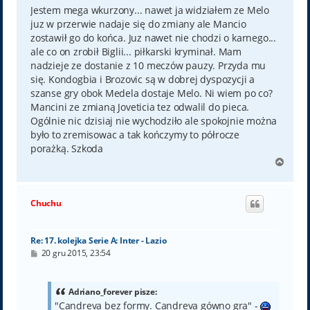
t
Jestem mega wkurzony... nawet ja widziałem ze Melo
juz w przerwie nadaje się do zmiany ale Mancio
zostawił go do końca. Juz nawet nie chodzi o karnego...
ale co on zrobił Biglii... piłkarski kryminał. Mam
nadzieje ze dostanie z 10 meczów pauzy. Przyda mu
się. Kondogbia i Brozovic są w dobrej dyspozycji a
szanse gry obok Medela dostaje Melo. Ni wiem po co?
Mancini ze zmianą Joveticia tez odwalil do pieca.
Ogólnie nic dzisiaj nie wychodziło ale spokojnie można
było to zremisowac a tak kończymy to półrocze
porażką. Szkoda
N
a
g
ó
Chuchu
r
ę
Re: 17. kolejka Serie A: Inter - Lazio
P
20 gru 2015, 23:54
o
s
t
Adriano_forever pisze:
"Candreva bez formy. Candreva gówno gra" -