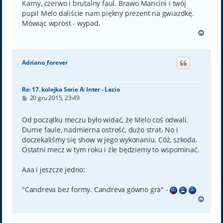
Karny, czerwo i brutalny faul. Brawo Mancini i twój
pupil Melo daliście nam piękny prezent na gwiazdkę.
Mówiąc wprost - wypad.
N
a
g
ó
Adriano_forever
r
ę
Re: 17. kolejka Serie A: Inter - Lazio
P
20 gru 2015, 23:49
o
s
t
Od początku meczu było widać, że Melo coś odwali.
Durne faule, nadmierna ostrość, dużo strat. No i
doczekaliśmy się show w jego wykonaniu. Cóż, szkoda.
Ostatni mecz w tym roku i źle będziemy to wspominać.
Aaa i jeszcze jedno:
"Candreva bez formy. Candreva gówno gra" -
N
a
g