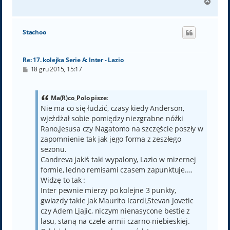
N
a
g
ó
Stachoo
r
ę
Re: 17. kolejka Serie A: Inter - Lazio
P
18 gru 2015, 15:17
o
s
t
Ma(R)co_Polo pisze:
Nie ma co się łudzić, czasy kiedy Anderson,
wjeżdżał sobie pomiędzy niezgrabne nóżki
Rano,Jesusa czy Nagatomo na szczęście poszły w
zapomnienie tak jak jego forma z zeszłego
sezonu.
Candreva jakiś taki wypalony, Lazio w mizernej
formie, ledno remisami czasem zapunktuje....
Widzę to tak :
Inter pewnie mierzy po kolejne 3 punkty,
gwiazdy takie jak Maurito Icardi,Stevan Jovetic
czy Adem Ljajic, niczym nienasycone bestie z
lasu, staną na czele armii czarno-niebieskiej.