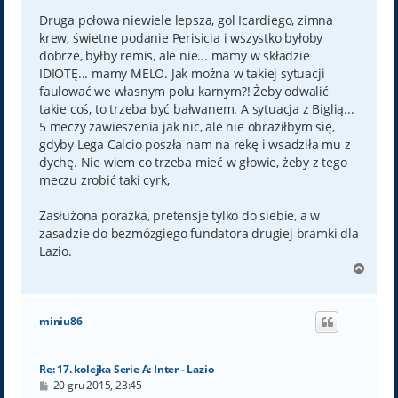
Druga połowa niewiele lepsza, gol Icardiego, zimna
krew, świetne podanie Perisicia i wszystko byłoby
dobrze, byłby remis, ale nie... mamy w składzie
IDIOTĘ... mamy MELO. Jak można w takiej sytuacji
faulować we własnym polu karnym?! Żeby odwalić
takie coś, to trzeba być bałwanem. A sytuacja z Biglią...
5 meczy zawieszenia jak nic, ale nie obraziłbym się,
gdyby Lega Calcio poszła nam na rekę i wsadziła mu z
dychę. Nie wiem co trzeba mieć w głowie, żeby z tego
meczu zrobić taki cyrk,
Zasłużona porażka, pretensje tylko do siebie, a w
zasadzie do bezmózgiego fundatora drugiej bramki dla
Lazio.
N
a
g
ó
miniu86
r
ę
Re: 17. kolejka Serie A: Inter - Lazio
P
20 gru 2015, 23:45
o