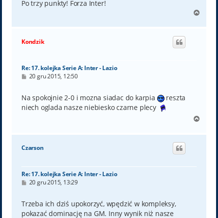
Po trzy punkty! Forza Inter!
N
a
g
ó
Kondzik
r
ę
Re: 17. kolejka Serie A: Inter - Lazio
P
20 gru 2015, 12:50
o
s
t
Na spokojnie 2-0 i mozna siadac do karpia
reszta
niech oglada nasze niebiesko czarne plecy
N
a
g
ó
Czarson
r
ę
Re: 17. kolejka Serie A: Inter - Lazio
P
20 gru 2015, 13:29
o
s
t
Trzeba ich dziś upokorzyć, wpędzić w kompleksy,
pokazać dominację na GM. Inny wynik niż nasze