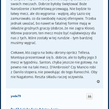
swoich meczach. Dobrze byłoby świętować Boże
Narodzenie z komfortową przewagą. Nie będzie to
łatwy mecz, ale do wygrania - wątpię, aby Lazio się
zamurowało, co da swobodę naszej ofensywie. Trzeba
jednak uważać, bo nawet w fatalnej formie mają w
składzie groźnych graczy (dobrze, że nie zagra Klose).
Wbrew pozorom, ten mecz może być najłatwiejszy dla
nas z tych, które zostały w tej rundzie - tym bardziej
musimy wygrać.
Ciekawe, kto zagra na boku obrony oprócz Tellesa,
Montoya prezentował się b. dobrze, ale to byłby jego 3
mecz w tygodniu. Santon, chyba jeszcze nie gotowy, na
pewno nie na taki mecz. D'Ambrosio? Czy Mancio robi
z Danilo stopera, nie powołując do tego Ranocchii. Oby
nie Nagatomo. Reszta składu raczej oczywista.
N
a
g
ó
yoda79
r
ę