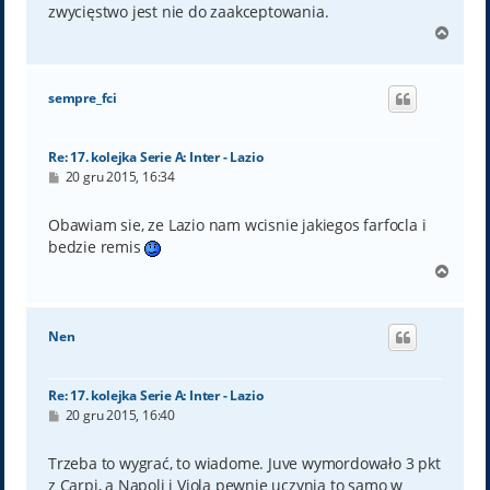
zwycięstwo jest nie do zaakceptowania.
N
a
g
ó
sempre_fci
r
ę
Re: 17. kolejka Serie A: Inter - Lazio
P
20 gru 2015, 16:34
o
s
t
Obawiam sie, ze Lazio nam wcisnie jakiegos farfocla i
bedzie remis
N
a
g
ó
Nen
r
ę
Re: 17. kolejka Serie A: Inter - Lazio
P
20 gru 2015, 16:40
o
s
t
Trzeba to wygrać, to wiadome. Juve wymordowało 3 pkt
z Carpi, a Napoli i Viola pewnie uczynią to samo w