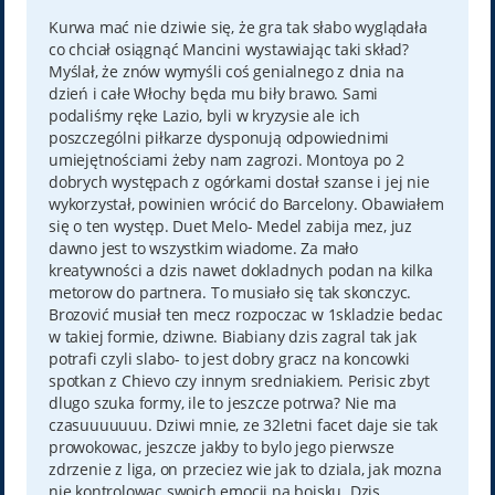
s
t
Kurwa mać nie dziwie się, że gra tak słabo wyglądała
co chciał osiągnąć Mancini wystawiając taki skład?
Myślał, że znów wymyśli coś genialnego z dnia na
dzień i całe Włochy będa mu biły brawo. Sami
podaliśmy ręke Lazio, byli w kryzysie ale ich
poszczególni piłkarze dysponują odpowiednimi
umiejętnościami żeby nam zagrozi. Montoya po 2
dobrych występach z ogórkami dostał szanse i jej nie
wykorzystał, powinien wrócić do Barcelony. Obawiałem
się o ten występ. Duet Melo- Medel zabija mez, juz
dawno jest to wszystkim wiadome. Za mało
kreatywności a dzis nawet dokladnych podan na kilka
metorow do partnera. To musiało się tak skonczyc.
Brozović musiał ten mecz rozpoczac w 1skladzie bedac
w takiej formie, dziwne. Biabiany dzis zagral tak jak
potrafi czyli slabo- to jest dobry gracz na koncowki
spotkan z Chievo czy innym sredniakiem. Perisic zbyt
dlugo szuka formy, ile to jeszcze potrwa? Nie ma
czasuuuuuuu. Dziwi mnie, ze 32letni facet daje sie tak
prowokowac, jeszcze jakby to bylo jego pierwsze
zdrzenie z liga, on przeciez wie jak to dziala, jak mozna
nie kontrolowac swoich emocji na boisku. Dzis