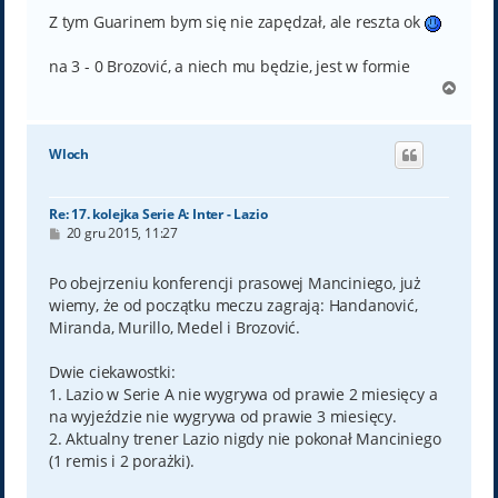
Z tym Guarinem bym się nie zapędzał, ale reszta ok
na 3 - 0 Brozović, a niech mu będzie, jest w formie
N
a
g
ó
Wloch
r
ę
Re: 17. kolejka Serie A: Inter - Lazio
P
20 gru 2015, 11:27
o
s
t
Po obejrzeniu konferencji prasowej Manciniego, już
wiemy, że od początku meczu zagrają: Handanović,
Miranda, Murillo, Medel i Brozović.
Dwie ciekawostki:
1. Lazio w Serie A nie wygrywa od prawie 2 miesięcy a
na wyjeździe nie wygrywa od prawie 3 miesięcy.
2. Aktualny trener Lazio nigdy nie pokonał Manciniego
(1 remis i 2 porażki).