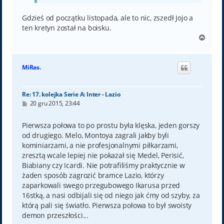
Gdzieś od początku listopada, ale to nic, zszedł Jojo a
ten kretyn został na boisku.
N
a
g
ó
MiRas.
r
ę
Re: 17. kolejka Serie A: Inter - Lazio
P
20 gru 2015, 23:44
o
s
t
Pierwsza połowa to po prostu była klęska, jeden gorszy
od drugiego. Melo, Montoya zagrali jakby byli
kominiarzami, a nie profesjonalnymi piłkarzami,
zresztą wcale lepiej nie pokazał się Medel, Perisić,
Biabiany czy Icardi. Nie potrafiliśmy praktycznie w
żaden sposób zagrozić bramce Lazio, którzy
zaparkowali swego przegubowego Ikarusa przed
16stką, a nasi odbijali się od niego jak ćmy od szyby, za
którą pali się światło. Pierwsza połowa to był swoisty
demon przeszłości...