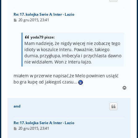
r
ę
Re: 17. kolejka Serie A: Inter - Lazio
P
20 gru 2015, 23:41
o
s
t
yoda79 pisze:
Mam nadzieję, że nigdy więcej nie zobaczę tego
idioty w koszulce Interu. Poważnie, takiego
durnia, przygłupa, imbecyla i przychlasta dawno
nie widziałem. Won z Interu łajzo.
miałem w przerwie napisać,że Melo powinien usiąść
bo gra kupę od jakiegoś czasu...
N
a
g
ó
and
r
ę
Re: 17. kolejka Serie A: Inter - Lazio
P
20 gru 2015, 23:41
o
s