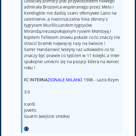
Oddziały pomocy pod przywództwem nowego
admirała Brozovica wspieranego przez Melo i
Kondogbie nie dadzą szans ofensywie Lazio na
zaistnienie, a niezniszczalna linia obrony z
tygrysem Murillo,Lordem tygrysów
Mirandą,niezaspokojonym rysiem Montoyą i
kojotem Tellesem znowu pokaże co to znaczy nie
stracić bramki najwięcej razy na świecie !
Samir Handanović kolejny raz udowodni co to
znaczy być prawie co tydzień w 11 kolejki, a Inter
spokojnie umocni się na pozycji lidera na koniec
roku !
FC INTERNA
ZIONALE MILANO
1908 - Lazio Rzym
3:0
Icardi
Jovetic
Guarin (wejście smoka)