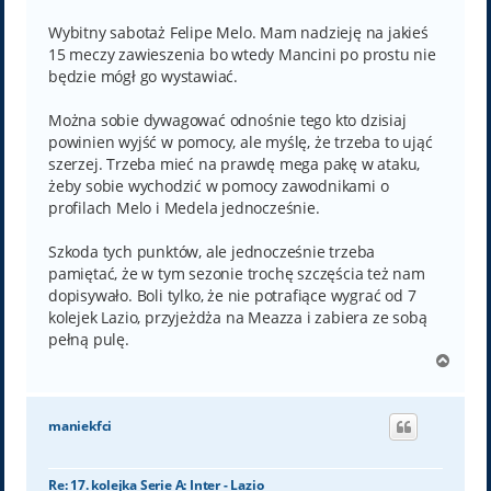
s
t
Wybitny sabotaż Felipe Melo. Mam nadzieję na jakieś
15 meczy zawieszenia bo wtedy Mancini po prostu nie
będzie mógł go wystawiać.
Można sobie dywagować odnośnie tego kto dzisiaj
powinien wyjść w pomocy, ale myślę, że trzeba to ująć
szerzej. Trzeba mieć na prawdę mega pakę w ataku,
żeby sobie wychodzić w pomocy zawodnikami o
profilach Melo i Medela jednocześnie.
Szkoda tych punktów, ale jednocześnie trzeba
pamiętać, że w tym sezonie trochę szczęścia też nam
dopisywało. Boli tylko, że nie potrafiące wygrać od 7
kolejek Lazio, przyjeżdża na Meazza i zabiera ze sobą
pełną pulę.
N
a
g
ó
maniekfci
r
ę
Re: 17. kolejka Serie A: Inter - Lazio