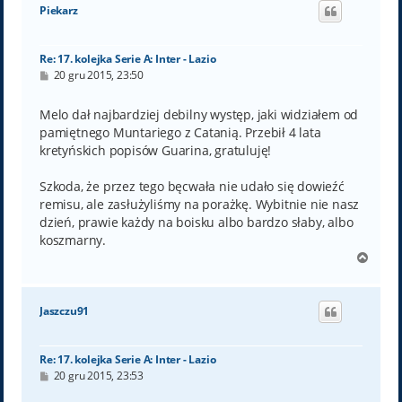
ó
Piekarz
r
ę
Re: 17. kolejka Serie A: Inter - Lazio
P
20 gru 2015, 23:50
o
s
t
Melo dał najbardziej debilny występ, jaki widziałem od
pamiętnego Muntariego z Catanią. Przebił 4 lata
kretyńskich popisów Guarina, gratuluję!
Szkoda, że przez tego bęcwała nie udało się dowieźć
remisu, ale zasłużyliśmy na porażkę. Wybitnie nie nasz
dzień, prawie każdy na boisku albo bardzo słaby, albo
koszmarny.
N
a
g
ó
Jaszczu91
r
ę
Re: 17. kolejka Serie A: Inter - Lazio
P
20 gru 2015, 23:53
o
s