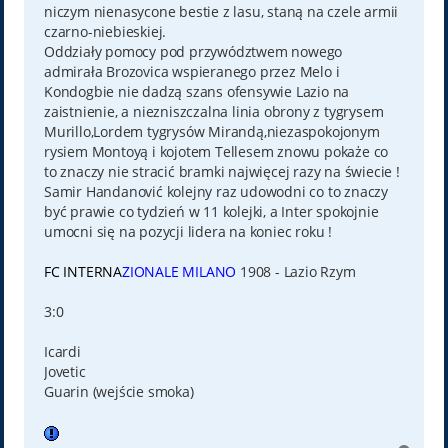
niczym nienasycone bestie z lasu, staną na czele armii
czarno-niebieskiej.
Oddziały pomocy pod przywództwem nowego
admirała Brozovica wspieranego przez Melo i
Kondogbie nie dadzą szans ofensywie Lazio na
zaistnienie, a niezniszczalna linia obrony z tygrysem
Murillo,Lordem tygrysów Mirandą,niezaspokojonym
rysiem Montoyą i kojotem Tellesem znowu pokaże co
to znaczy nie stracić bramki najwięcej razy na świecie !
Samir Handanović kolejny raz udowodni co to znaczy
być prawie co tydzień w 11 kolejki, a Inter spokojnie
umocni się na pozycji lidera na koniec roku !
FC INTERNA
ZIONALE MILANO
1908 - Lazio Rzym
3:0
Icardi
Jovetic
Guarin (wejście smoka)