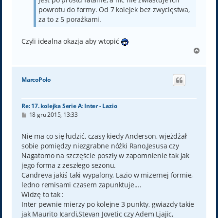
powrotu do formy. Od 7 kolejek bez zwycięstwa,
za to z 5 porażkami.
Czyli idealna okazja aby wtopić
N
a
g
ó
MarcoPolo
r
ę
Re: 17. kolejka Serie A: Inter - Lazio
P
18 gru 2015, 13:33
o
s
t
Nie ma co się łudzić, czasy kiedy Anderson, wjeżdżał
sobie pomiędzy niezgrabne nóżki Rano,Jesusa czy
Nagatomo na szczęście poszły w zapomnienie tak jak
jego forma z zeszłego sezonu.
Candreva jakiś taki wypalony, Lazio w mizernej formie,
ledno remisami czasem zapunktuje....
Widzę to tak :
Inter pewnie mierzy po kolejne 3 punkty, gwiazdy takie
jak Maurito Icardi,Stevan Jovetic czy Adem Ljajic,