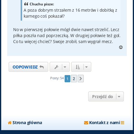
Chuchu pisze:
A poza dobrym strzałem z 16 metrów i dobitką z
karnego coś pokazał?
No w pierwszej połowie mógł dwie nawet strzelić. Lecz
piłka poszła nad poprzeczką. W drugiej połowie też gol.
Co tu więcej chcieć? Swoje zrobił, sam wygrał mecz.
N
a
g
ó
ODPOWIEDZ
r
ę
2
Posty: 54
1
Następna
Przejdź do
Strona główna
Kontakt z nami