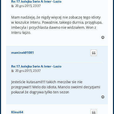
Re: 17. kolejka Serie A: Inter - Lazio
P
20 gru 2015, 23:37
o
s
t
Mam nadzieję, że nigdy więcej nie zobaczę tego idioty
w koszulce Interu. Poważnie, takiego durnia, przygłupa,
imbecyla i przychlasta dawno nie widziałem. Won z
Interu łajzo.
N
a
g
ó
marcinek91081
r
ę
Re: 17. kolejka Serie A: Inter - Lazio
P
20 gru 2015, 23:37
o
s
t
Jesteście kutasami!!!! takich meczów sie nie
przegrywa!!! Melo do idiota, Mancio swoimi decyzjami
pokazał że dogrywa tylko ten sezon
N
a
g
ó
Klinsi64