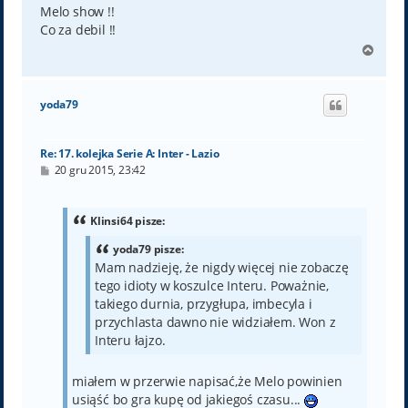
t
Melo show !!
Co za debil !!
N
a
g
ó
yoda79
r
ę
Re: 17. kolejka Serie A: Inter - Lazio
P
20 gru 2015, 23:42
o
s
t
Klinsi64 pisze:
yoda79 pisze:
Mam nadzieję, że nigdy więcej nie zobaczę
tego idioty w koszulce Interu. Poważnie,
takiego durnia, przygłupa, imbecyla i
przychlasta dawno nie widziałem. Won z
Interu łajzo.
miałem w przerwie napisać,że Melo powinien
usiąść bo gra kupę od jakiegoś czasu...