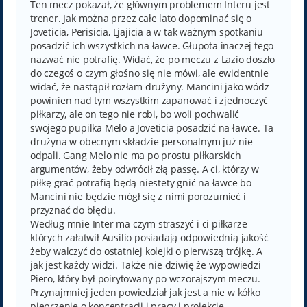
Ten mecz pokazał, że głównym problemem Interu jest
trener. Jak można przez całe lato dopominać się o
Joveticia, Perisicia, Ljajicia a w tak ważnym spotkaniu
posadzić ich wszystkich na ławce. Głupota inaczej tego
nazwać nie potrafię. Widać, że po meczu z Lazio doszło
do czegoś o czym głośno się nie mówi, ale ewidentnie
widać, że nastąpił rozłam drużyny. Mancini jako wódz
powinien nad tym wszystkim zapanować i zjednoczyć
piłkarzy, ale on tego nie robi, bo woli pochwalić
swojego pupilka Melo a Joveticia posadzić na ławce. Ta
drużyna w obecnym składzie personalnym już nie
odpali. Gang Melo nie ma po prostu piłkarskich
argumentów, żeby odwrócił złą passę. A ci, którzy w
piłkę grać potrafią będą niestety gnić na ławce bo
Mancini nie będzie mógł się z nimi porozumieć i
przyznać do błędu.
Według mnie Inter ma czym straszyć i ci piłkarze
których załatwił Ausilio posiadają odpowiednią jakość
żeby walczyć do ostatniej kolejki o pierwszą trójkę. A
jak jest każdy widzi. Także nie dziwię że wypowiedzi
Piero, który był poirytowany po wczorajszym meczu.
Przynajmniej jeden powiedział jak jest a nie w kółko
pieprzenie o koncentracji i pracy i projekcie.