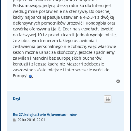
Podsumowując jedyną deską ratunku dla Interu jest
według mnie postawienie na ofensywę. Do obecnej
kadry najbardziej pasuje ustawienie 4-2-3-1 z dwójką
defensywnych pomocników Brozović i Kondogbia oraz
czwórką ofensywną Ljajić, Eder na skrzydłach, Jovetić
na fałszywej 10 i z przodu Icardi. Jednak wydaje mi się,
że z obecnym trenerem takiego ustawienia i
zestawienia personalnego nie zobaczę, więc właściwie
sezon można uznać za skończony. Jeszcze spadniemy
za Milan i Mancini bez europejskich pucharów,
kontuzji i z lepszą kadrą niż Mazzarri zdobędzie
zaszczytne szóste miejsce i Inter wreszcie wróci do
Europy!
N
a
g
ó
Dzyl
r
ę
Re: 27. kolejka Serie A: Juventus - Inter
P
29 lut 2016, 22:01
o
s