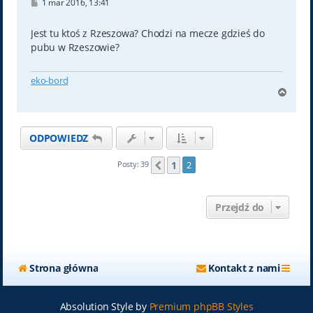
P
1 mar 2016, 13:41
o
s
t
Jest tu ktoś z Rzeszowa? Chodzi na mecze gdzieś do
pubu w Rzeszowie?
eko-bord
N
a
g
ó
ODPOWIEDZ
r
ę
1
Posty: 39
2
Poprzednia
Przejdź do
Strona główna
Kontakt z nami
Absolution Style by
Premium phpBB Styles