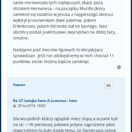
samo nie tworzyło tych najlepszych okazji poza
strzałem Hernanesa - na początku Murillo (który
zamienił się ostatnio w Jesusa z najgorszego okresu)
wyłożył przeciwnikom dwie patelnie, potem
D'Ambrosio, potem Miranda dał im karnego. Nasi
obrońcy podali Juventusowi zwycięstwo na złotej tacy,
smutne.
Następne pięć meczów ligowych to decydujący
sprawdzian. Jeśli nie zdobędziemy w nich chociaż 11
punktów, sezon można będzie zamknąć.
N
a
g
ó
Yascarr
r
ę
Re: 27. kolejka Serie A: Juventus - Inter
P
29 lut 2016, 18:02
o
s
t
Dla wszystkich którzy oglądali mecz dupą a oczami byli
na sb -> W pierwszej połowie jedyne zagrożenie jakie
stworzyliśmy to było dzięki temu, że Dambrosio celnie