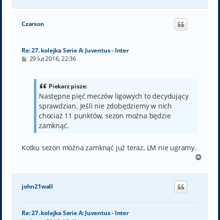
a
g
ó
Czarson
r
ę
Re: 27. kolejka Serie A: Juventus - Inter
P
29 lut 2016, 22:36
o
s
t
Piekarz pisze:
Następne pięć meczów ligowych to decydujący
sprawdzian. Jeśli nie zdobędziemy w nich
chociaż 11 punktów, sezon można będzie
zamknąć.
Kotku sezon można zamknąć już teraz, LM nie ugramy.
N
a
g
ó
john21wall
r
ę
Re: 27. kolejka Serie A: Juventus - Inter