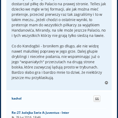
dostarczał piłkę do Palacio na prawej stronie. Telles jak
dziecko we mgle w tej formacji, ale jak można mieć
pretensje, przecież pierwszy raz tak zagraliśmy i to w
takim meczu...Jeżeli chodzi o ostatnie wyniki, to
pretensje mam do wszystkich piłkarzy za wyjątkiem
Handanovića, Mirandy, na siłe może jeszcze Palacio, no
i tych wszystkich którzy nie grają tylko siedzą na ławie.
Co do Kondogbii - broniłem go długo, ale nie widzę
nawet malutkiej poprawy w jego grze. Dalej głupie
dryblingi i niecelne podania, nie wspominając już o
jego "wspaniałych" przerzutach na drugą strone
boiska, które zazwyczaj lądują prosto w trybunach.
Bardzo słabo gra i bardzo mnie to dziwi, że niektórzy
jeszcze mu przyklaskują.
N
a
g
ó
kachol
r
ę
Re: 27. kolejka Serie A: Juventus - Inter
P
29 lut 2016, 18:46