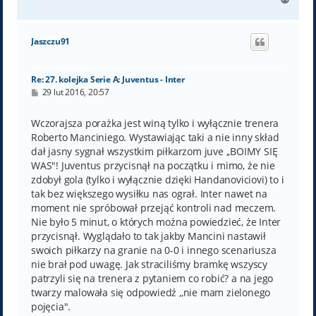
a
g
ó
Jaszczu91
r
ę
Re: 27. kolejka Serie A: Juventus - Inter
P
29 lut 2016, 20:57
o
s
t
Wczorajsza porażka jest winą tylko i wyłącznie trenera
Roberto Manciniego. Wystawiając taki a nie inny skład
dał jasny sygnał wszystkim piłkarzom juve ,,BOIMY SIĘ
WAS"! Juventus przycisnął na początku i mimo, że nie
zdobył gola (tylko i wyłącznie dzięki Handanoviciovi) to i
tak bez większego wysiłku nas ograł. Inter nawet na
moment nie spróbował przejąć kontroli nad meczem.
Nie było 5 minut, o których można powiedzieć, że Inter
przycisnął. Wyglądało to tak jakby Mancini nastawił
swoich piłkarzy na granie na 0-0 i innego scenariusza
nie brał pod uwagę. Jak straciliśmy bramkę wszyscy
patrzyli się na trenera z pytaniem co robić? a na jego
twarzy malowała się odpowiedź ,,nie mam zielonego
pojęcia".