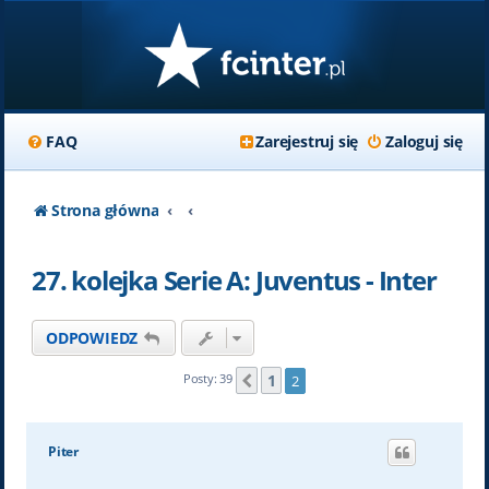
FAQ
Zarejestruj się
Zaloguj się
Strona główna
27. kolejka Serie A: Juventus - Inter
ODPOWIEDZ
1
Posty: 39
2
Poprzednia
Piter