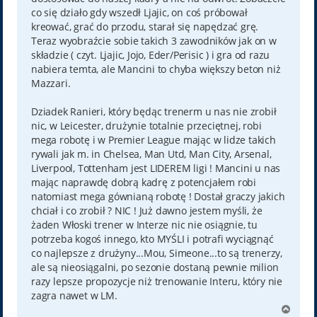
co się działo gdy wszedł Ljajic, on coś próbował
kreować, grać do przodu, starał się napędzać grę.
Teraz wyobraźcie sobie takich 3 zawodników jak on w
składzie ( czyt. Ljajic, Jojo, Eder/Perisic ) i gra od razu
nabiera temta, ale Mancini to chyba większy beton niż
Mazzari.
Dziadek Ranieri, który będąc trenerm u nas nie zrobił
nic, w Leicester, drużynie totalnie przeciętnej, robi
mega robotę i w Premier League mając w lidze takich
rywali jak m. in Chelsea, Man Utd, Man City, Arsenal,
Liverpool, Tottenham jest LIDEREM ligi ! Mancini u nas
mając naprawdę dobrą kadrę z potencjałem robi
natomiast mega gównianą robotę ! Dostał graczy jakich
chciał i co zrobił ? NIC ! Już dawno jestem myśli, że
żaden Włoski trener w Interze nic nie osiągnie, tu
potrzeba kogoś innego, kto MYŚLI i potrafi wyciągnąć
co najlepsze z drużyny...Mou, Simeone...to są trenerzy,
ale są nieosiągalni, po sezonie dostaną pewnie milion
razy lepsze propozycje niż trenowanie Interu, który nie
zagra nawet w LM.
N