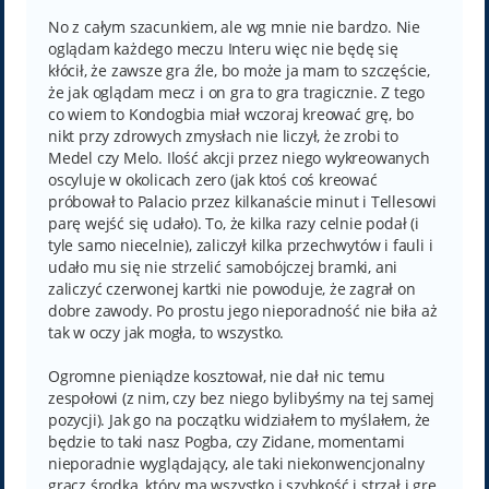
No z całym szacunkiem, ale wg mnie nie bardzo. Nie
oglądam każdego meczu Interu więc nie będę się
kłócił, że zawsze gra źle, bo może ja mam to szczęście,
że jak oglądam mecz i on gra to gra tragicznie. Z tego
co wiem to Kondogbia miał wczoraj kreować grę, bo
nikt przy zdrowych zmysłach nie liczył, że zrobi to
Medel czy Melo. Ilość akcji przez niego wykreowanych
oscyluje w okolicach zero (jak ktoś coś kreować
próbował to Palacio przez kilkanaście minut i Tellesowi
parę wejść się udało). To, że kilka razy celnie podał (i
tyle samo niecelnie), zaliczył kilka przechwytów i fauli i
udało mu się nie strzelić samobójczej bramki, ani
zaliczyć czerwonej kartki nie powoduje, że zagrał on
dobre zawody. Po prostu jego nieporadność nie biła aż
tak w oczy jak mogła, to wszystko.
Ogromne pieniądze kosztował, nie dał nic temu
zespołowi (z nim, czy bez niego bylibyśmy na tej samej
pozycji). Jak go na początku widziałem to myślałem, że
będzie to taki nasz Pogba, czy Zidane, momentami
nieporadnie wyglądający, ale taki niekonwencjonalny
gracz środka, który ma wszystko i szybkość i strzał i grę