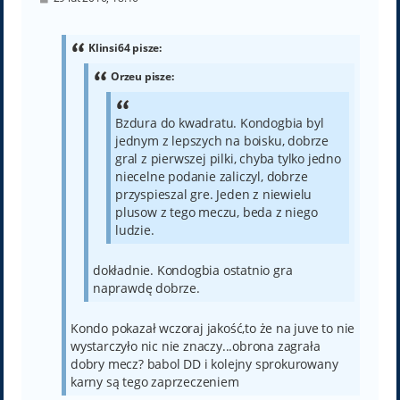
o
s
t
Klinsi64 pisze:
Orzeu pisze:
Bzdura do kwadratu. Kondogbia byl
jednym z lepszych na boisku, dobrze
gral z pierwszej pilki, chyba tylko jedno
niecelne podanie zaliczyl, dobrze
przyspieszal gre. Jeden z niewielu
plusow z tego meczu, beda z niego
ludzie.
dokładnie. Kondogbia ostatnio gra
naprawdę dobrze.
Kondo pokazał wczoraj jakość,to że na juve to nie
wystarczyło nic nie znaczy...obrona zagrała
dobry mecz? babol DD i kolejny sprokurowany
karny są tego zaprzeczeniem