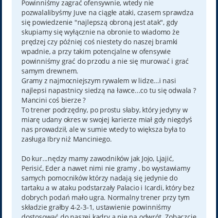
t
Powinniśmy zagrać ofensywnie, wtedy nie
pozwalalibyśmy Juve na ciągłe ataki, czasem sprawdza
się powiedzenie "najlepszą obroną jest atak", gdy
skupiamy się wyłącznie na obronie to wiadomo że
prędzej czy później coś niestety do naszej bramki
wpadnie, a przy takim potencjalne w ofensywie
powinniśmy grać do przodu a nie się murować i grać
samym drewnem.
Gramy z najmocniejszym rywalem w lidze...i nasi
najlepsi napastnicy siedzą na ławce...co tu się odwala ?
Mancini coś bierze ?
To trener podrzędny, po prostu słaby, który jedyny w
miarę udany okres w swojej karierze miał gdy niegdyś
nas prowadził, ale w sumie wtedy to większa była to
zasługa Ibry niż Manciniego.
Do kur...nędzy mamy zawodników jak Jojo, Ljajić,
Perisić, Eder a nawet nimi nie gramy , bo wystawiamy
samych pomocników którzy nadają się jedynie do
tartaku a w ataku podstarzały Palacio i Icardi, który bez
dobrych podań mało ugra. Normalny trener przy tym
składzie grałby 4-2-3-1, ustawienie powinniśmy
dostosować do naszej kadry a nie na odwrót. Zobaczcie