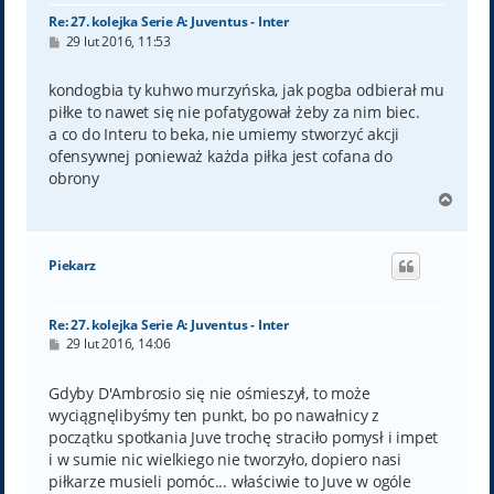
Re: 27. kolejka Serie A: Juventus - Inter
P
29 lut 2016, 11:53
o
s
t
kondogbia ty kuhwo murzyńska, jak pogba odbierał mu
piłke to nawet się nie pofatygował żeby za nim biec.
a co do Interu to beka, nie umiemy stworzyć akcji
ofensywnej ponieważ każda piłka jest cofana do
obrony
N
a
g
ó
Piekarz
r
ę
Re: 27. kolejka Serie A: Juventus - Inter
P
29 lut 2016, 14:06
o
s
t
Gdyby D'Ambrosio się nie ośmieszył, to może
wyciągnęlibyśmy ten punkt, bo po nawałnicy z
początku spotkania Juve trochę straciło pomysł i impet
i w sumie nic wielkiego nie tworzyło, dopiero nasi
piłkarze musieli pomóc... właściwie to Juve w ogóle