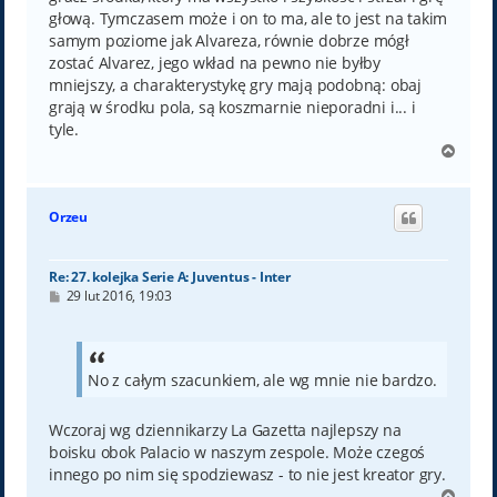
głową. Tymczasem może i on to ma, ale to jest na takim
samym poziome jak Alvareza, równie dobrze mógł
zostać Alvarez, jego wkład na pewno nie byłby
mniejszy, a charakterystykę gry mają podobną: obaj
grają w środku pola, są koszmarnie nieporadni i... i
tyle.
N
a
g
ó
Orzeu
r
ę
Re: 27. kolejka Serie A: Juventus - Inter
P
29 lut 2016, 19:03
o
s
t
No z całym szacunkiem, ale wg mnie nie bardzo.
Wczoraj wg dziennikarzy La Gazetta najlepszy na
boisku obok Palacio w naszym zespole. Może czegoś
innego po nim się spodziewasz - to nie jest kreator gry.
N