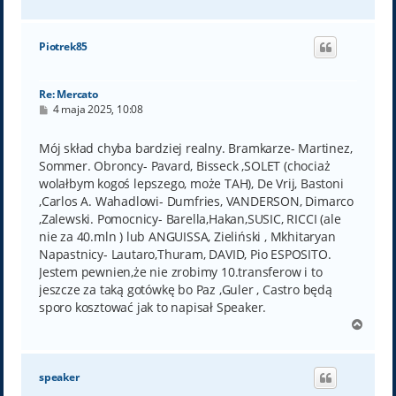
a
g
ó
Piotrek85
r
ę
Re: Mercato
P
4 maja 2025, 10:08
o
s
t
Mój skład chyba bardziej realny. Bramkarze- Martinez,
Sommer. Obroncy- Pavard, Bisseck ,SOLET (chociaż
wolałbym kogoś lepszego, może TAH), De Vrij, Bastoni
,Carlos A. Wahadlowi- Dumfries, VANDERSON, Dimarco
,Zalewski. Pomocnicy- Barella,Hakan,SUSIC, RICCI (ale
nie za 40.mln ) lub ANGUISSA, Zieliński , Mkhitaryan
Napastnicy- Lautaro,Thuram, DAVID, Pio ESPOSITO.
Jestem pewnien,że nie zrobimy 10.transferow i to
jeszcze za taką gotówkę bo Paz ,Guler , Castro będą
sporo kosztować jak to napisał Speaker.
N
a
g
ó
speaker
r