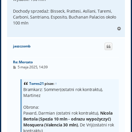
Dochody sprzedaż: Bisseck, Frattesi, Asllani, Taremi,
Carboni, Santriano, Esposito, Buchanan Palacios około
100 mln
N
a
g
ó
jaszczomb
r
ę
Re: Mercato
P
5 maja 2025, 14:39
o
s
t
Torres21
pisze:
↑
Bramkarz: Sommer(ostatni rok kontraktu),
Martinez
Obrona:
Pavard, Darmian (ostatni rok kontraktu),
Nicola
Bertola (Spezia 10 mln - odrazu wypożyczyć)
Mosquera (Valencia 30 mln)
, De Vrij(ostatni rok
kontraktu)