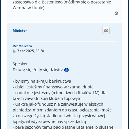
zastępstwo dla Bastoniego (módlmy się o pozostanie
Włocha w klubie).
N
a
g
ó
Minister
r
ę
Re: Mercato
P
7 cze 2025, 23:30
o
s
t
Speaker
Dziwię się, że ty się dziwisz
- byliśmy na skraju bankructwa
- dalej jesteśmy finansowo w czarnej dupie
- nadal nie jesteśmy (mimo dwóch finałów LM) dla
takich zawodników klubem topowym
- Oaktre jako fundusz nie zainwestuje wiekszych
pieniędzy, moim zdaniem do czasu ogłoszenia (może
za naszego życia) stadionu i wbicia przysłowiowej
łopaty, wtedy zapewne nas sprzedadzą
- parę sezonów temu padło jasne ustalenie, b słuszne: