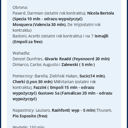
Obrona:
Pavard, Darmian (ostatni rok kontraktu),
Nicola Bertola
(Spezia 10 mln - odrazu wypożyczyć)
Mosquera (Valencia 30 mln)
, De Vrij(ostatni rok
kontraktu)
Bastoni, Acerbi (ostatni rok kontraktu) i na 7
Ismajlii
(Empoli za free)
Wahadła:
Denzel Dunfries,
Givario Readd (Feyenoord 20 mln)
Dimarco, Carlos Augusto i
Zalewski ( 5 mln )
Pomocnicy: Barella, Zieliński Hakan,
Sucic(14 mln)
,
Cherki (Lyon 30 mln)
Mkhitarian (ostatni rok
kontraktu),
Fazzini ( Empoli 15 mln - odrazu
wypożyczyć) Gustavo Sa (Famalicao 20 mln - odrazu
wypożyczyć)
Napastnicy: Lautaro,
Rashford( wyp - 5 mln)
Thuram,
Pio Esposito (free)
Wydatki: 150 mln