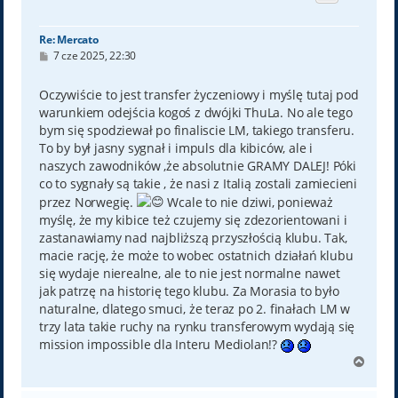
ę
Re: Mercato
P
7 cze 2025, 22:30
o
s
t
Oczywiście to jest transfer życzeniowy i myślę tutaj pod
warunkiem odejścia kogoś z dwójki ThuLa. No ale tego
bym się spodziewał po finaliscie LM, takiego transferu.
To by był jasny sygnał i impuls dla kibiców, ale i
naszych zawodników ,że absolutnie GRAMY DALEJ! Póki
co to sygnały są takie , że nasi z Italią zostali zamiecieni
przez Norwegię.
Wcale to nie dziwi, ponieważ
myślę, że my kibice też czujemy się zdezorientowani i
zastanawiamy nad najbliższą przyszłością klubu. Tak,
macie rację, że może to wobec ostatnich działań klubu
się wydaje nierealne, ale to nie jest normalne nawet
jak patrzę na historię tego klubu. Za Morasia to było
naturalne, dlatego smuci, że teraz po 2. finałach LM w
trzy lata takie ruchy na rynku transferowym wydają się
mission impossible dla Interu Mediolan!?
N
a
g