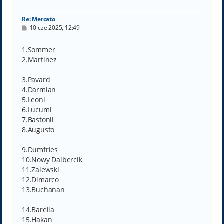
ę
Re: Mercato
P
10 cze 2025, 12:49
o
s
t
1.Sommer
2.Martinez
3.Pavard
4.Darmian
5.Leoni
6.Lucumi
7.Bastonii
8.Augusto
9.Dumfries
10.Nowy Dalbercik
11.Zalewski
12.Dimarco
13.Buchanan
14.Barella
15.Hakan