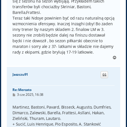
się z sezonu na sezon wybijają. Przykładem takich
transferów byli chociażby Skriniar, Bastoni,
Barella,Frattesi.
Teraz taki Ndoye powinien być od razu naturalną opcją
wzmocnienia ofensywy. Inaczej Inzaghi (oby! Bo zaden
inny trener by naszym skladem 2. finalow LM w 3.
sezony nie zrobił) będzie dalej na finiszu dostawał
bęcki i nie dowoził , bo sezon piłkarski obecnie to
maraton i sorry ale z 37- latkami w składzie nie dajemy
rady z ekipami, gdzie brylują 17-19 latkowie.
N
a
g
ó
Jaszczu91
r
ę
Re: Mercato
P
3 cze 2025, 16:38
o
s
t
Martinez, Bastoni, Pavard, Bisseck, Augusto, Dumfries,
Dimarco, Zalewski, Barella, Frattesi, Asllani, Hakan,
Zieliński, Thuram, Lautaro.
+ Sucić, Luis Henrique, Pio Esposito, A. Stanković