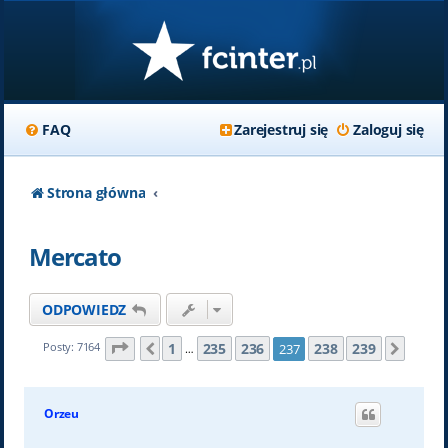
FAQ
Zarejestruj się
Zaloguj się
Strona główna
Mercato
ODPOWIEDZ
Strona
237
z
239
1
235
236
238
239
Posty: 7164
237
Poprzednia
Nastę
…
Orzeu