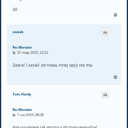
xD
N
a
g
ó
zoniek
r
ę
Re: Mercato
P
31 maja 2025, 22:52
o
s
t
Zaorać i zasiać od nowa, innej opcji nie ma.
N
a
g
ó
Tom_Hardy
r
ę
Re: Mercato
P
1 cze 2025, 08:28
o
s
t
Nie rozumiem jak można z drużyny wypychać