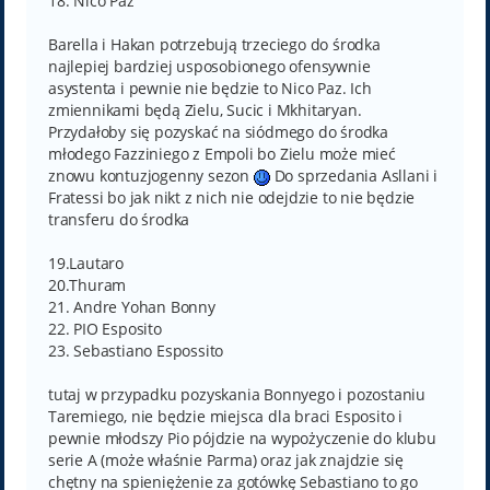
18. Nico Paz
Barella i Hakan potrzebują trzeciego do środka
najlepiej bardziej usposobionego ofensywnie
asystenta i pewnie nie będzie to Nico Paz. Ich
zmiennikami będą Zielu, Sucic i Mkhitaryan.
Przydałoby się pozyskać na siódmego do środka
młodego Fazziniego z Empoli bo Zielu może mieć
znowu kontuzjogenny sezon
Do sprzedania Asllani i
Fratessi bo jak nikt z nich nie odejdzie to nie będzie
transferu do środka
19.Lautaro
20.Thuram
21. Andre Yohan Bonny
22. PIO Esposito
23. Sebastiano Espossito
tutaj w przypadku pozyskania Bonnyego i pozostaniu
Taremiego, nie będzie miejsca dla braci Esposito i
pewnie młodszy Pio pójdzie na wypożyczenie do klubu
serie A (może właśnie Parma) oraz jak znajdzie się
chętny na spieniężenie za gotówkę Sebastiano to go