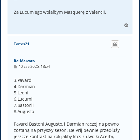
o
s
t
Za Lucumiego wolałbym Masquerę z Valencii.
N
a
g
ó
Torres21
r
ę
Re: Mercato
P
10 cze 2025, 13:54
o
s
t
3.Pavard
4.Darmian
5.Leoni
6.Lucumi
7.Bastonii
8.Augusto
Pavard Bastoni Augusto, i Darmian raczej na pewno
zostaną na przyszły sezon. De Vrij pewnie przedłuży
jeszcze kontrakt na rok jakby ktoś z dwójki Acerbi,