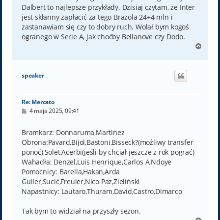
Dalbert to najlepsze przykłady. Dzisiaj czytam, że Inter
jest skłanny zapłacić za tego Brazola 24+4 mln i
zastanawiam się czy to dobry ruch. Wolał bym kogoś
ogranego w Serie A, jak choćby Bellanove czy Dodo.
N
a
g
ó
speaker
r
ę
Re: Mercato
P
4 maja 2025, 09:41
o
s
t
Bramkarz: Donnaruma,Martinez
Obrona:Pavard,Bijol,Bastoni,Bisseck?(możliwy transfer
ponoć),Solet,Acerbi(jeśli by chciał jeszcze z rok pograć)
Wahadła: Denzel,Luis Henrique,Carlos A,Ndoye
Pomocnicy: Barella,Hakan,Arda
Guller,Sucić,Freuler,Nico Paz,Zieliński
Napastnicy: Lautaro,Thuram,David,Castro,Dimarco
Tak bym to widział na przyszły sezon.