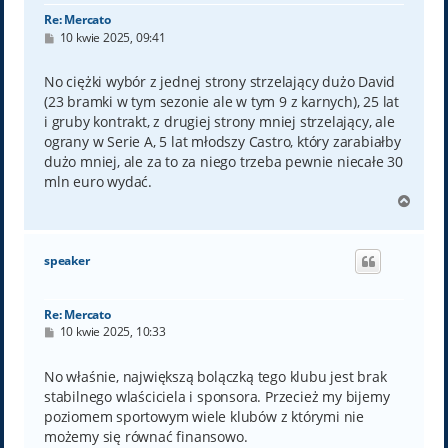
Re: Mercato
P
10 kwie 2025, 09:41
o
s
t
No ciężki wybór z jednej strony strzelający dużo David
(23 bramki w tym sezonie ale w tym 9 z karnych), 25 lat
i gruby kontrakt, z drugiej strony mniej strzelający, ale
ograny w Serie A, 5 lat młodszy Castro, który zarabiałby
dużo mniej, ale za to za niego trzeba pewnie niecałe 30
mln euro wydać.
N
a
g
ó
speaker
r
ę
Re: Mercato
P
10 kwie 2025, 10:33
o
s
t
No właśnie, największą bolączką tego klubu jest brak
stabilnego wlaściciela i sponsora. Przecież my bijemy
poziomem sportowym wiele klubów z którymi nie
możemy się równać finansowo.