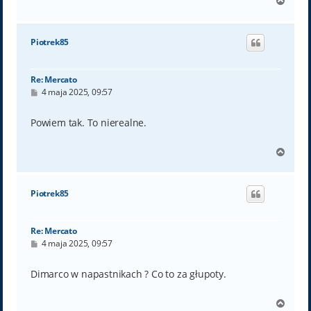
N
a
g
ó
Piotrek85
r
ę
Re: Mercato
P
4 maja 2025, 09:57
o
s
t
Powiem tak. To nierealne.
N
a
g
ó
Piotrek85
r
ę
Re: Mercato
P
4 maja 2025, 09:57
o
s
t
Dimarco w napastnikach ? Co to za głupoty.
N