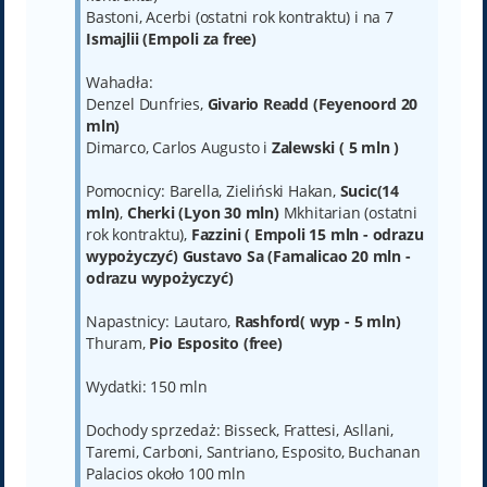
Bastoni, Acerbi (ostatni rok kontraktu) i na 7
Ismajlii (Empoli za free)
Wahadła:
Denzel Dunfries,
Givario Readd (Feyenoord 20
mln)
Dimarco, Carlos Augusto i
Zalewski ( 5 mln )
Pomocnicy: Barella, Zieliński Hakan,
Sucic(14
mln)
,
Cherki (Lyon 30 mln)
Mkhitarian (ostatni
rok kontraktu),
Fazzini ( Empoli 15 mln - odrazu
wypożyczyć) Gustavo Sa (Famalicao 20 mln -
odrazu wypożyczyć)
Napastnicy: Lautaro,
Rashford( wyp - 5 mln)
Thuram,
Pio Esposito (free)
Wydatki: 150 mln
Dochody sprzedaż: Bisseck, Frattesi, Asllani,
Taremi, Carboni, Santriano, Esposito, Buchanan
Palacios około 100 mln