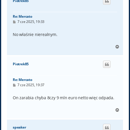
Piotrek85
r
ę
Re: Mercato
P
7 cze 2025, 19:33
o
s
t
No właśnie nierealnym.
N
a
g
ó
Piotrek85
r
ę
Re: Mercato
P
7 cze 2025, 19:37
o
s
t
On zarabia chyba 8czy 9 mln euro netto więc odpada.
N
a
g
ó
speaker
r