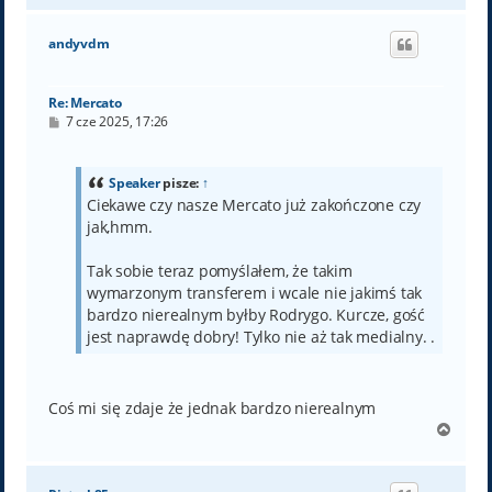
g
ó
andyvdm
r
ę
Re: Mercato
P
7 cze 2025, 17:26
o
s
t
Speaker
pisze:
↑
Ciekawe czy nasze Mercato już zakończone czy
jak,hmm.
Tak sobie teraz pomyślałem, że takim
wymarzonym transferem i wcale nie jakimś tak
bardzo nierealnym byłby Rodrygo. Kurcze, gość
jest naprawdę dobry! Tylko nie aż tak medialny. .
Coś mi się zdaje że jednak bardzo nierealnym
N
a
g
ó