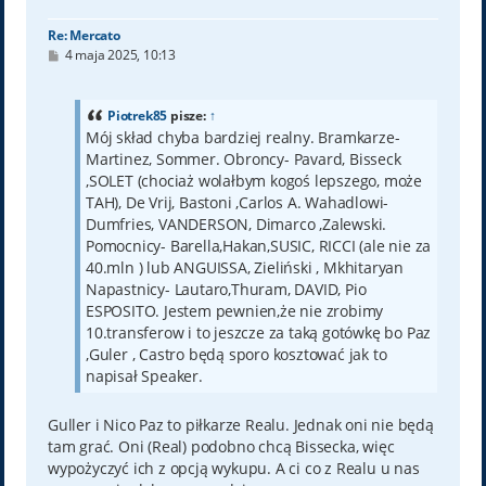
ę
Re: Mercato
P
4 maja 2025, 10:13
o
s
t
Piotrek85
pisze:
↑
Mój skład chyba bardziej realny. Bramkarze-
Martinez, Sommer. Obroncy- Pavard, Bisseck
,SOLET (chociaż wolałbym kogoś lepszego, może
TAH), De Vrij, Bastoni ,Carlos A. Wahadlowi-
Dumfries, VANDERSON, Dimarco ,Zalewski.
Pomocnicy- Barella,Hakan,SUSIC, RICCI (ale nie za
40.mln ) lub ANGUISSA, Zieliński , Mkhitaryan
Napastnicy- Lautaro,Thuram, DAVID, Pio
ESPOSITO. Jestem pewnien,że nie zrobimy
10.transferow i to jeszcze za taką gotówkę bo Paz
,Guler , Castro będą sporo kosztować jak to
napisał Speaker.
Guller i Nico Paz to piłkarze Realu. Jednak oni nie będą
tam grać. Oni (Real) podobno chcą Bissecka, więc
wypożyczyć ich z opcją wykupu. A ci co z Realu u nas