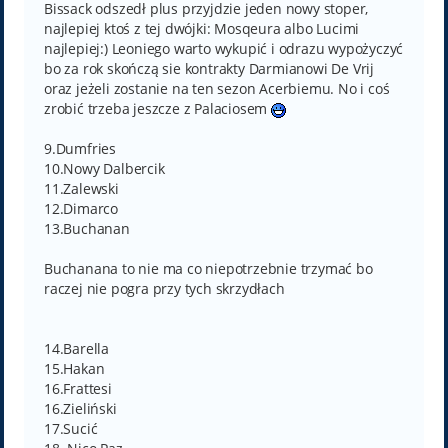
Bissack odszedł plus przyjdzie jeden nowy stoper,
najlepiej ktoś z tej dwójki: Mosqeura albo Lucimi
najlepiej:) Leoniego warto wykupić i odrazu wypożyczyć
bo za rok skończą sie kontrakty Darmianowi De Vrij
oraz jeżeli zostanie na ten sezon Acerbiemu. No i coś
zrobić trzeba jeszcze z Palaciosem
9.Dumfries
10.Nowy Dalbercik
11.Zalewski
12.Dimarco
13.Buchanan
Buchanana to nie ma co niepotrzebnie trzymać bo
raczej nie pogra przy tych skrzydłach
14.Barella
15.Hakan
16.Frattesi
16.Zieliński
17.Sucić