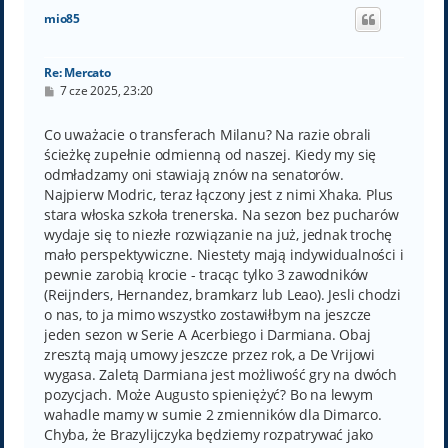
ó
mio85
r
ę
Re: Mercato
P
7 cze 2025, 23:20
o
s
t
Co uważacie o transferach Milanu? Na razie obrali
ścieżkę zupełnie odmienną od naszej. Kiedy my się
odmładzamy oni stawiają znów na senatorów.
Najpierw Modric, teraz łączony jest z nimi Xhaka. Plus
stara włoska szkoła trenerska. Na sezon bez pucharów
wydaje się to niezłe rozwiązanie na już, jednak trochę
mało perspektywiczne. Niestety mają indywidualności i
pewnie zarobią krocie - tracąc tylko 3 zawodników
(Reijnders, Hernandez, bramkarz lub Leao). Jesli chodzi
o nas, to ja mimo wszystko zostawiłbym na jeszcze
jeden sezon w Serie A Acerbiego i Darmiana. Obaj
zresztą mają umowy jeszcze przez rok, a De Vrijowi
wygasa. Zaletą Darmiana jest możliwość gry na dwóch
pozycjach. Może Augusto spieniężyć? Bo na lewym
wahadle mamy w sumie 2 zmienników dla Dimarco.
Chyba, że Brazylijczyka będziemy rozpatrywać jako