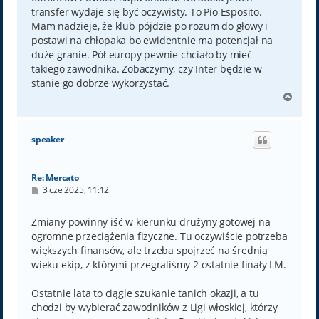
transfer wydaje się być oczywisty. To Pio Esposito.
Mam nadzieje, że klub pójdzie po rozum do głowy i
postawi na chłopaka bo ewidentnie ma potencjał na
duże granie. Pół europy pewnie chciało by mieć
takiego zawodnika. Zobaczymy, czy Inter będzie w
stanie go dobrze wykorzystać.
N
a
g
ó
speaker
r
ę
Re: Mercato
P
3 cze 2025, 11:12
o
s
t
Zmiany powinny iść w kierunku drużyny gotowej na
ogromne przeciążenia fizyczne. Tu oczywiście potrzeba
większych finansów, ale trzeba spojrzeć na średnią
wieku ekip, z którymi przegraliśmy 2 ostatnie finały LM.
Ostatnie lata to ciągle szukanie tanich okazji, a tu
chodzi by wybierać zawodników z Ligi włoskiej, którzy