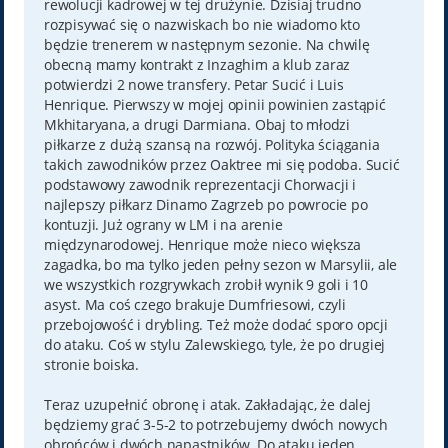
rewolucji kadrowej w tej drużynie. Dzisiaj trudno
rozpisywać się o nazwiskach bo nie wiadomo kto
będzie trenerem w następnym sezonie. Na chwilę
obecną mamy kontrakt z Inzaghim a klub zaraz
potwierdzi 2 nowe transfery. Petar Sucić i Luis
Henrique. Pierwszy w mojej opinii powinien zastąpić
Mkhitaryana, a drugi Darmiana. Obaj to młodzi
piłkarze z dużą szansą na rozwój. Polityka ściągania
takich zawodników przez Oaktree mi się podoba. Sucić
podstawowy zawodnik reprezentacji Chorwacji i
najlepszy piłkarz Dinamo Zagrzeb po powrocie po
kontuzji. Już ograny w LM i na arenie
międzynarodowej. Henrique może nieco większa
zagadka, bo ma tylko jeden pełny sezon w Marsylii, ale
we wszystkich rozgrywkach zrobił wynik 9 goli i 10
asyst. Ma coś czego brakuje Dumfriesowi, czyli
przebojowość i drybling. Też może dodać sporo opcji
do ataku. Coś w stylu Zalewskiego, tyle, że po drugiej
stronie boiska.
Teraz uzupełnić obronę i atak. Zakładając, że dalej
będziemy grać 3-5-2 to potrzebujemy dwóch nowych
obrońców i dwóch napastników. Do ataku jeden