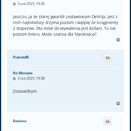
P
3 cze 2025, 19:35
o
s
t
Jaszczu ,ja że starej gwardii zostawionym DeVrija. Jest z
nich najmłodszy ,trzyma poziom i wątpię że ściągniemy
2 stoperów. Dla mnie do wywalenia jest Asllani. To nie
poziom Interu. Może szansa dla Stankovica?
N
a
g
ó
Piotrek85
r
ę
Re: Mercato
P
3 cze 2025, 19:58
o
s
t
Zostawilbym
N
a
g
ó
Domino
r
ę