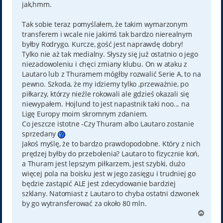
jak,hmm.
Tak sobie teraz pomyślałem, że takim wymarzonym
transferem i wcale nie jakimś tak bardzo nierealnym
byłby Rodrygo. Kurcze, gość jest naprawdę dobry!
Tylko nie aż tak medialny. Słyszy się już ostatnio o jego
niezadowoleniu i chęci zmiany klubu. On w ataku z
Lautaro lub z Thuramem mógłby rozwalić Serie A, to na
pewno. Szkoda, że my idziemy tylko ,przeważnie, po
piłkarzy, którzy nieźle rokowali ale gdzieś okazali się
niewypałem. Hojlund to jest napastnik taki noo... na
Ligę Europy moim skromnym zdaniem.
Co jeszcze istotne -Czy Thuram albo Lautaro zostanie
sprzedany
Jakoś myślę, że to bardzo prawdopodobne. Który z nich
prędzej byłby do przebolenia? Lautaro to fizycznie koń,
a Thuram jest lepszym piłkarzem, jest szybki, dużo
więcej pola na boisku jest w jego zasięgu i trudniej go
będzie zastąpić ALE jest zdecydowanie bardziej
szklany. Natomiast z Lautaro to chyba ostatni dzwonek
by go wytransferować za około 80 mln.
N
a