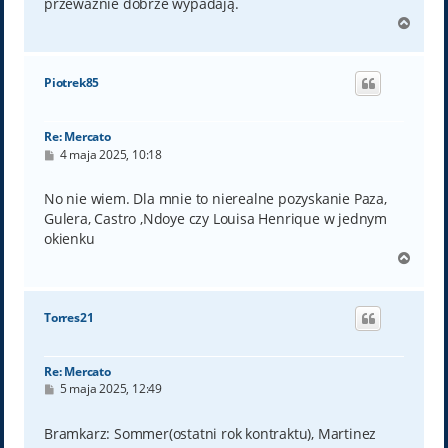
przewaznie dobrze wypadają.
N
a
g
ó
Piotrek85
r
ę
Re: Mercato
P
4 maja 2025, 10:18
o
s
t
No nie wiem. Dla mnie to nierealne pozyskanie Paza,
Gulera, Castro ,Ndoye czy Louisa Henrique w jednym
okienku
N
a
g
ó
Torres21
r
ę
Re: Mercato
P
5 maja 2025, 12:49
o
s
t
Bramkarz: Sommer(ostatni rok kontraktu), Martinez