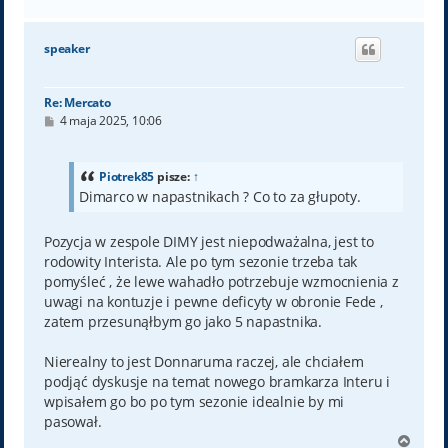
a
g
ó
speaker
r
ę
Re: Mercato
P
4 maja 2025, 10:06
o
s
t
Piotrek85
pisze:
↑
Dimarco w napastnikach ? Co to za głupoty.
Pozycja w zespole DIMY jest niepodważalna, jest to
rodowity Interista. Ale po tym sezonie trzeba tak
pomyśleć , że lewe wahadło potrzebuje wzmocnienia z
uwagi na kontuzje i pewne deficyty w obronie Fede ,
zatem przesunąłbym go jako 5 napastnika.
Nierealny to jest Donnaruma raczej, ale chciałem
podjąć dyskusje na temat nowego bramkarza Interu i
wpisałem go bo po tym sezonie idealnie by mi
pasował.
N