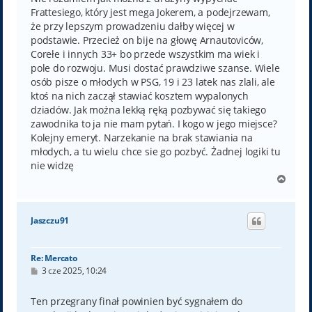
Frattesiego, który jest mega Jokerem, a podejrzewam,
że przy lepszym prowadzeniu dałby więcej w
podstawie. Przecież on bije na głowę Arnautoviców,
Corełe i innych 33+ bo przede wszystkim ma wiek i
pole do rozwoju. Musi dostać prawdziwe szanse. Wiele
osób pisze o młodych w PSG, 19 i 23 latek nas zlali, ale
ktoś na nich zaczął stawiać kosztem wypalonych
dziadów. Jak można lekką ręką pozbywać się takiego
zawodnika to ja nie mam pytań. I kogo w jego miejsce?
Kolejny emeryt. Narzekanie na brak stawiania na
młodych, a tu wielu chce sie go pozbyć. Żadnej logiki tu
nie widzę
N
a
g
ó
Jaszczu91
r
ę
Re: Mercato
P
3 cze 2025, 10:24
o
s
t
Ten przegrany finał powinien być sygnałem do