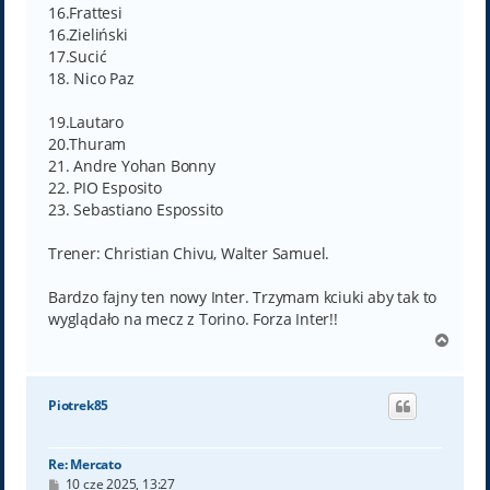
16.Frattesi
16.Zieliński
17.Sucić
18. Nico Paz
19.Lautaro
20.Thuram
21. Andre Yohan Bonny
22. PIO Esposito
23. Sebastiano Espossito
Trener: Christian Chivu, Walter Samuel.
Bardzo fajny ten nowy Inter. Trzymam kciuki aby tak to
wyglądało na mecz z Torino. Forza Inter!!
N
a
g
ó
Piotrek85
r
ę
Re: Mercato
P
10 cze 2025, 13:27