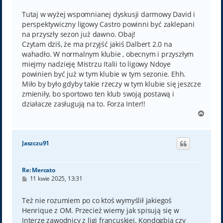
Tutaj w wyżej wspomnianej dyskusji darmowy David i
perspektywiczny ligowy Castro powinni być zaklepani
na przyszły sezon już dawno. Obaj!
Czytam dziś, że ma przyjść jakiś Dalbert 2.0 na
wahadło. W normalnym klubie , obecnym i przyszłym
miejmy nadzieję Mistrzu Italii to ligowy Ndoye
powinien być już w tym klubie w tym sezonie. Ehh.
Miło by było gdyby takie rzeczy w tym klubie się jeszcze
zmieniły, bo sportowo ten klub swoją postawą i
działacze zasługują na to. Forza Inter!!
N
a
g
ó
Jaszczu91
r
ę
Re: Mercato
P
11 kwie 2025, 13:31
o
s
t
Też nie rozumiem po co ktoś wymyślił jakiegoś
Henrique z OM. Przecież wiemy jak spisują się w
Interze zawodnicy z ligi francuskiej. Kondogbia czy