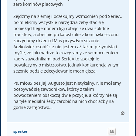
zero kominów płacowych
Zejdźmy na ziemię i oczekujmy wzmocnień pod SerieA,
bo mieliśmy wszystkie narzędzia żeby stać się
poniekąd hegemonem ligi robiąc ze dwa solidne
transfery, a obecnie po katastrofie z końcówki sezonu
zaczynamy drżeć o LM w przyszłym sezonie.
Aczkolwiek osobiście nie jestem aż takim pesymistą i
myślę, że jak mądrze to rozegramy ze wzmocnieniem
kadry zawodnikami pod SerieA to spokojnie
powalczymy o mistrzostwo, jednak konkurencja w tym
sezonie będzie zdecydowanie mocniejsza.
Ps. mio85 bez jaj, Augusto jest nietykalny. Nie możemy
pozbywać się zawodników, którzy z takim
powodzeniem obskoczą dwie pozycje, a którzy nie są
na tyle medialni żeby zarobić na nich chociażby na
godne zastępstwo…
N
a
g
ó
speaker
r