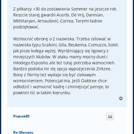
Z piłkarzy +30 do zostawienia Sommer na jeszcze rok.
Reszcie starej gwardii Acerbi, De Vrij, Darmian,
Mkhitaryan, Arnautović, Correa, Taremi ładnie
podziękować.
Wzmocnić obronę o 2 nazwiska. Trzeba celować w
nazwiska typu Scalvini, Gila, Beukema, Comuzzo, Solet.
Jak pisze kolega wyżej. Wyróżniający się ligowcy z
mniejszych klubów. W ataku mamy mocny duet i
młodego Esposito, ale też tutaj potrzeba wzmocnień.
Bardzo podoba mi się opcja wypożyczenia Zirkzee.
Bony z Parmy też wydaje się być ciekawym
wzmocnieniem. Potencjał ma. Jeśli Oaktree chce
odłodzić i wzmocnić kadrę i zmniejszyć pensje, to
powinni iść w takim kierunku.
N
a
g
ó
Piotrek85
r
ę
Re: Mercato