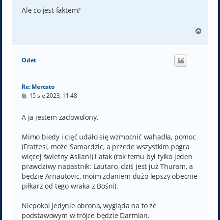
s
t
Ale co jest faktem?
N
a
g
ó
Odet
r
ę
Re: Mercato
P
15 sie 2023, 11:48
o
s
t
A ja jestem zadowolony.
Mimo biedy i cięć udało się wzmocnić wahadła, pomoc
(Frattesi, może Samardzic, a przede wszystkim pogra
więcej świetny Asllani) i atak (rok temu był tylko jeden
prawdziwy napastnik: Lautaro, dziś jest już Thuram, a
będzie Arnautovic, moim zdaniem dużo lepszy obecnie
piłkarz od tego wraka z Bośni).
Niepokoi jedynie obrona, wygląda na to że
podstawowym w trójce będzie Darmian.