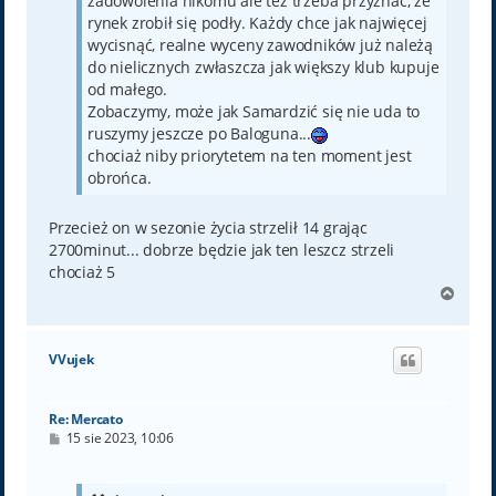
zadowolenia nikomu ale też trzeba przyznać, że
rynek zrobił się podły. Każdy chce jak najwięcej
wycisnąć, realne wyceny zawodników już należą
do nielicznych zwłaszcza jak większy klub kupuje
od małego.
Zobaczymy, może jak Samardzić się nie uda to
ruszymy jeszcze po Baloguna...
chociaż niby priorytetem na ten moment jest
obrońca.
Przecież on w sezonie życia strzelił 14 grając
2700minut... dobrze będzie jak ten leszcz strzeli
chociaż 5
N
a
g
ó
VVujek
r
ę
Re: Mercato
P
15 sie 2023, 10:06
o
s
t