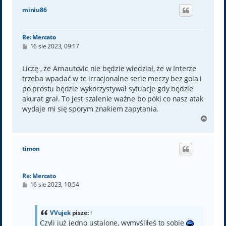
ó
miniu86
r
ę
Re: Mercato
P
16 sie 2023, 09:17
o
s
t
Liczę , że Arnautovic nie będzie wiedział, że w Interze
trzeba wpadać w te irracjonalne serie meczy bez gola i
po prostu będzie wykorzystywał sytuacje gdy będzie
akurat grał. To jest szalenie ważne bo póki co nasz atak
wydaje mi się sporym znakiem zapytania.
N
a
g
ó
timon
r
ę
Re: Mercato
P
16 sie 2023, 10:54
o
s
t
VVujek
pisze:
↑
Czyli już jedno ustalone, wymyśliłeś to sobie