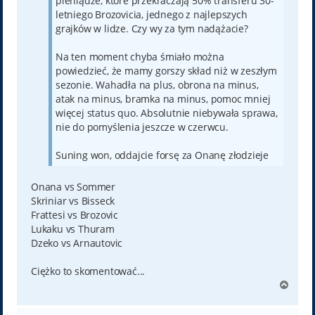
pieniądze, które przekraczają 50% transferu 30-
letniego Brozovicia, jednego z najlepszych
grajków w lidze. Czy wy za tym nadążacie?
Na ten moment chyba śmiało można
powiedzieć, że mamy gorszy skład niż w zeszłym
sezonie. Wahadła na plus, obrona na minus,
atak na minus, bramka na minus, pomoc mniej
więcej status quo. Absolutnie niebywała sprawa,
nie do pomyślenia jeszcze w czerwcu.
Suning won, oddajcie forsę za Onanę złodzieje
Onana vs Sommer
Skriniar vs Bisseck
Frattesi vs Brozovic
Lukaku vs Thuram
Dzeko vs Arnautovic
Ciężko to skomentować...
N
a
g