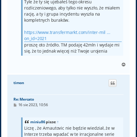
Tyle że ty się ujebałeś tego okresu
rozliczeniowego, aby tylko nie wyszło, że miałem
rację, a ty i grupa incydentu wyszła na
kompletnych buraków.
https://www.transfermarkt.com/inter-mil ...
on_id=2021
proszę oto źródło. TM podaję 42mln i wydaje mi
się, że to jednak więcej niż Twoje urojenia
N
a
g
ó
timon
r
ę
Re: Mercato
P
16 sie 2023, 10:56
o
s
t
miniu86
pisze:
↑
Liczę , że Arnautovic nie będzie wiedział, że w
Interze trzeba wpadać w te irracjonalne serie