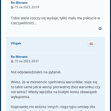
Re: Mercato
P
15 sie 2023, 20:19
o
s
t
Tobie wiele rzeczy się wydaje, tylko mało ma pokrycie w
rzeczywistości...
N
a
g
ó
VVujek
r
ę
Re: Mercato
P
15 sie 2023, 20:31
o
s
t
Nie odpowiedziałeś na pytanie.
Wiesz, że w momencie spełnienia warunków, staje się
to takie same jak w wersji pierwotnej (bez warunku) czy
nie wiesz? Wtedy wjeżdża na białym koniu obowiązek
wykupienia.
Naprawdę nie widzisz innych +tego typu umowy dla