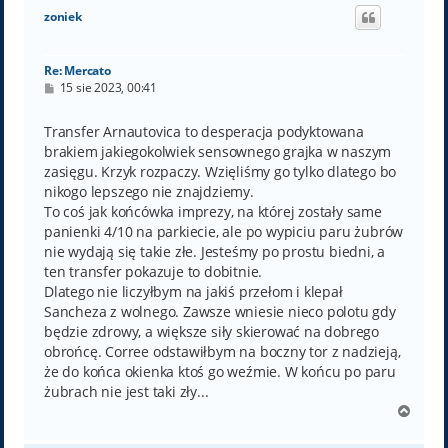
ó
zoniek
r
ę
Re: Mercato
P
15 sie 2023, 00:41
o
s
t
Transfer Arnautovica to desperacja podyktowana
brakiem jakiegokolwiek sensownego grajka w naszym
zasięgu. Krzyk rozpaczy. Wzięliśmy go tylko dlatego bo
nikogo lepszego nie znajdziemy.
To coś jak końcówka imprezy, na której zostały same
panienki 4/10 na parkiecie, ale po wypiciu paru żubrów
nie wydają się takie złe. Jesteśmy po prostu biedni, a
ten transfer pokazuje to dobitnie.
Dlatego nie liczyłbym na jakiś przełom i klepał
Sancheza z wolnego. Zawsze wniesie nieco polotu gdy
będzie zdrowy, a większe siły skierować na dobrego
obrońcę. Corree odstawiłbym na boczny tor z nadzieją,
że do końca okienka ktoś go weźmie. W końcu po paru
żubrach nie jest taki zły...
N
a
g