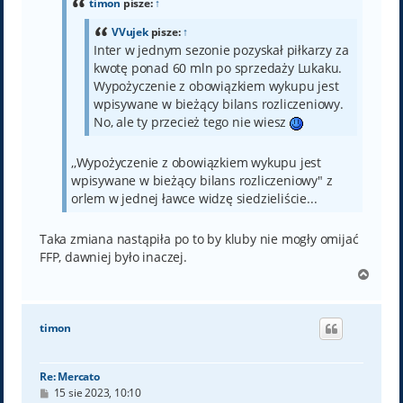
timon
pisze:
↑
VVujek
pisze:
↑
Inter w jednym sezonie pozyskał piłkarzy za
kwotę ponad 60 mln po sprzedaży Lukaku.
Wypożyczenie z obowiązkiem wykupu jest
wpisywane w bieżący bilans rozliczeniowy.
No, ale ty przecież tego nie wiesz
,,Wypożyczenie z obowiązkiem wykupu jest
wpisywane w bieżący bilans rozliczeniowy" z
orlem w jednej ławce widzę siedzieliście...
Taka zmiana nastąpiła po to by kluby nie mogły omijać
FFP, dawniej było inaczej.
N
a
g
ó
timon
r
ę
Re: Mercato
P
15 sie 2023, 10:10