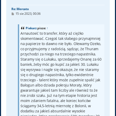
Re: Mercato
P
15 sie 2023, 00:36
o
s
t
Piekarz
pisze:
↑
Arnautović to transfer, który aż ciężko
skomentować. Czegoś tak słabego przynajmniej
na papierze to dawno nie było. Olewamy Dzeko,
co przyjmujemy z radością, sądząc, że Thuram
przychodzi za niego na trzeciego napastnika.
Staramy się o Lukaku, sprzedajemy Onanę za 60
baniek, żeby móc go kupić za jakieś 30. Lukaku
się wysrywa i nagle się okazuje, że nie staramy
się o drugiego napastnika, tylko ewidentnie
trzeciego - talent który może zupełnie spalić jak
Balogun albo dziada pokroju Moraty, który
gwarantuje jakieś tam liczby ale również to że
nie zrobi szału. Już na tym etapie historia jest
moim zdaniem fatalna, ale koniec końców
ściągamy 34,5-letnią miernotę z Bolonii, w
dodatku za jakieś absurdalnie wysokie