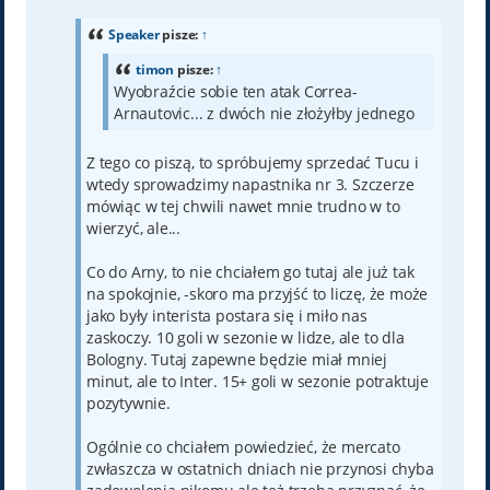
s
t
Speaker
pisze:
↑
timon
pisze:
↑
Wyobraźcie sobie ten atak Correa-
Arnautovic... z dwóch nie złożyłby jednego
Z tego co piszą, to spróbujemy sprzedać Tucu i
wtedy sprowadzimy napastnika nr 3. Szczerze
mówiąc w tej chwili nawet mnie trudno w to
wierzyć, ale...
Co do Arny, to nie chciałem go tutaj ale już tak
na spokojnie, -skoro ma przyjść to liczę, że może
jako były interista postara się i miło nas
zaskoczy. 10 goli w sezonie w lidze, ale to dla
Bologny. Tutaj zapewne będzie miał mniej
minut, ale to Inter. 15+ goli w sezonie potraktuje
pozytywnie.
Ogólnie co chciałem powiedzieć, że mercato
zwłaszcza w ostatnich dniach nie przynosi chyba