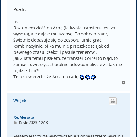
Pozdr.
ps.
Rozumiem złość na Arnę (ta kwota transferu jest za
wysoka), ale dajcie mu szansę. To dobry piłkarz,
świetnie dopasuje się do zespołu, umie grać
kombinacyjnie, piłka mu nie przeszkadza (jak od
pewnego czasu Dzeko) i pasuje trenerowi.
Jak 2 lata temu pisałem, że transfer Correi to błąd, to
zamiast uwierzyć, chóralnie udowadnialiście że tak nie
będzie. I co??
Teraz uwierzcie, że Arna da radę
N
a
g
ó
VVujek
r
ę
Re: Mercato
P
15 sie 2023, 12:18
o
s
t
Faktem jest to, że wypożyczenie z obowiązkiem wykupu