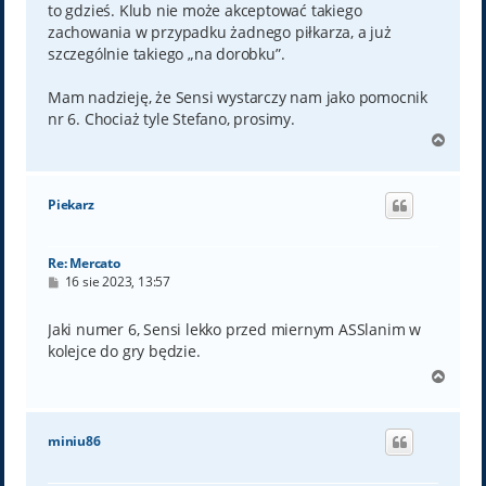
to gdzieś. Klub nie może akceptować takiego
zachowania w przypadku żadnego piłkarza, a już
szczególnie takiego „na dorobku”.
Mam nadzieję, że Sensi wystarczy nam jako pomocnik
nr 6. Chociaż tyle Stefano, prosimy.
N
a
g
ó
Piekarz
r
ę
Re: Mercato
P
16 sie 2023, 13:57
o
s
t
Jaki numer 6, Sensi lekko przed miernym ASSlanim w
kolejce do gry będzie.
N
a
g
ó
miniu86
r
ę