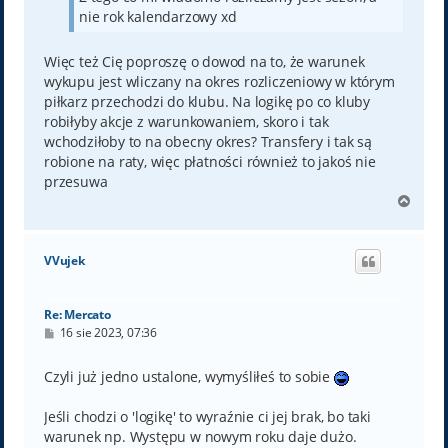
nie rok kalendarzowy xd
Więc też Cię poproszę o dowod na to, że warunek
wykupu jest wliczany na okres rozliczeniowy w którym
piłkarz przechodzi do klubu. Na logikę po co kluby
robiłyby akcje z warunkowaniem, skoro i tak
wchodziłoby to na obecny okres? Transfery i tak są
robione na raty, więc płatności również to jakoś nie
przesuwa
N
a
g
ó
VVujek
r
ę
Re: Mercato
P
16 sie 2023, 07:36
o
s
t
Czyli już jedno ustalone, wymyśliłeś to sobie
Jeśli chodzi o 'logikę' to wyraźnie ci jej brak, bo taki
warunek np. Występu w nowym roku daje dużo.