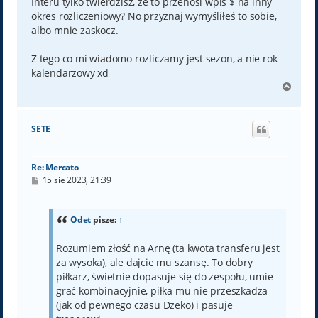
Interu tylko twierdzisz, że to przenosi wpis $ na inny
okres rozliczeniowy? No przyznaj wymyśliłeś to sobie,
albo mnie zaskocz.
Z tego co mi wiadomo rozliczamy jest sezon, a nie rok
kalendarzowy xd
N
a
g
ó
SETE
r
ę
Re: Mercato
P
15 sie 2023, 21:39
o
s
t
Odet
pisze:
↑
Rozumiem złość na Arnę (ta kwota transferu jest
za wysoka), ale dajcie mu szansę. To dobry
piłkarz, świetnie dopasuje się do zespołu, umie
grać kombinacyjnie, piłka mu nie przeszkadza
(jak od pewnego czasu Dzeko) i pasuje