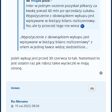
VVujek
pisze:
↑
Inter w jednym sezonie pozyskał piłkarzy za
kwotę ponad 60 mln po sprzedaży Lukaku.
Wypożyczenie z obowiązkiem wykupu jest
wpisywane w bieżący bilans rozliczeniowy.
No, ale ty przecież tego nie wiesz
,,Wypożyczenie z obowiązkiem wykupu jest
wpisywane w bieżący bilans rozliczeniowy" z
orlem w jednej ławce widzę siedzieliście...
jeżeli wykup jest przed 30 czerwca to tak. Natomiast to
jest ostatni raz jak robisz takie wycieczki w moją
stronę.
N
a
g
ó
timon
r
ę
Re: Mercato
P
15 sie 2023, 08:34
o