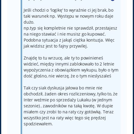
Jeśli chodzi o 'logikę' to wyraźnie ci jej brak, bo
taki warunek np. Występu w nowym roku daje
dużo.
np.typ się kompletnie nie sprawdził, przestajesz
na niego stawiać i nie musisz go kupować.
Podobna sytuacja z jakąś ciężka kontuzja. Więc
jak widzisz jest to fajny przywilej.
Znajdę to tu wrzucę, ale ty to powinieneś
widzieć, między innymi zablokowało to 2 letnie
wypożyczenia z obowiązkiem wykupu, było o tym
dość głośno, nie wierzę, że o tym nieslyszaleś
Tak czy siak dyskusja jałowa bo mnie nie
obchodził, żaden okres rozliczeniowy, tylko to, że
Inter weźmie po sprzedaży Lukaku (w jednym
sezonie) , zawodników na taką kwotę. W dupie
miałem czy zrobi to na raty czy gotówką. Teraz
wszystko jest na raty więc tego się prędzej
spodziewałem.