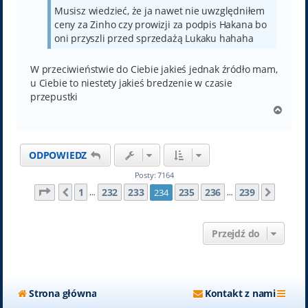
Musisz wiedzieć, że ja nawet nie uwzględniłem
ceny za Zinho czy prowizji za podpis Hakana bo
oni przyszli przed sprzedażą Lukaku hahaha
W przeciwieństwie do Ciebie jakieś jednak źródło mam,
u Ciebie to niestety jakieś bredzenie w czasie
przepustki
N
a
g
ó
ODPOWIEDZ
r
ę
Posty: 7164
Strona
234
z
239
1
232
233
235
236
239
234
Poprzednia
Nastę
…
…
Przejdź do
Strona główna
Kontakt z nami