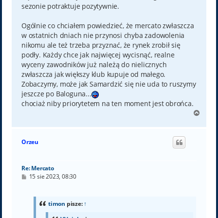
sezonie potraktuje pozytywnie.
Ogólnie co chciałem powiedzieć, że mercato zwłaszcza
w ostatnich dniach nie przynosi chyba zadowolenia
nikomu ale też trzeba przyznać, że rynek zrobił się
podły. Każdy chce jak najwięcej wycisnąć, realne
wyceny zawodników już należą do nielicznych
zwłaszcza jak większy klub kupuje od małego.
Zobaczymy, może jak Samardzić się nie uda to ruszymy
jeszcze po Baloguna...
chociaż niby priorytetem na ten moment jest obrońca.
N
a
g
ó
Orzeu
r
ę
Re: Mercato
P
15 sie 2023, 08:30
o
s
t
timon
pisze:
↑