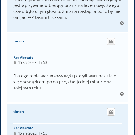
jest wpisywane w bieżący bilans rozliczeniowy. Swego
czasu było o tym głośno. Zmiana nastąpiła po to by nie
omijać FFP takimi triczkami.
N
a
g
ó
timon
r
ę
Re: Mercato
P
15 sie 2023, 17:53
o
s
t
Dlatego robią warunkowy wykup, czyli warunek staje
się obowiązkiem po na przykład jednej minucie w
kolejnym roku
N
a
g
ó
timon
r
ę
Re: Mercato
P
15 sie 2023, 17:55