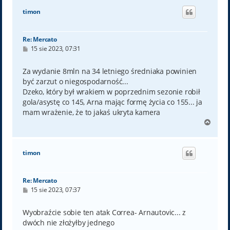
ó
timon
r
ę
Re: Mercato
P
15 sie 2023, 07:31
o
s
t
Za wydanie 8mln na 34 letniego średniaka powinien
być zarzut o niegospodarność...
Dzeko, który był wrakiem w poprzednim sezonie robił
gola/asystę co 145, Arna mając formę życia co 155... ja
mam wrażenie, że to jakaś ukryta kamera
N
a
g
ó
timon
r
ę
Re: Mercato
P
15 sie 2023, 07:37
o
s
t
Wyobraźcie sobie ten atak Correa- Arnautovic... z
dwóch nie złożyłby jednego