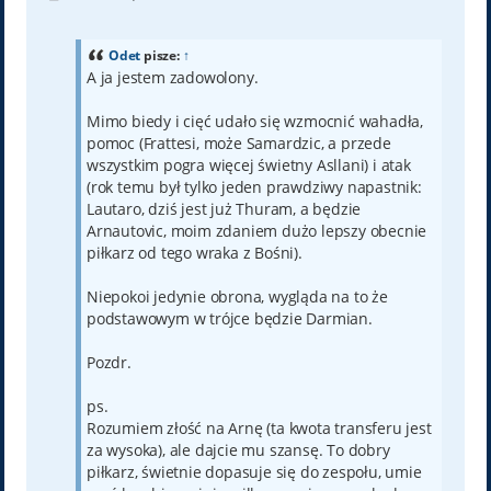
o
s
t
Odet
pisze:
↑
A ja jestem zadowolony.
Mimo biedy i cięć udało się wzmocnić wahadła,
pomoc (Frattesi, może Samardzic, a przede
wszystkim pogra więcej świetny Asllani) i atak
(rok temu był tylko jeden prawdziwy napastnik:
Lautaro, dziś jest już Thuram, a będzie
Arnautovic, moim zdaniem dużo lepszy obecnie
piłkarz od tego wraka z Bośni).
Niepokoi jedynie obrona, wygląda na to że
podstawowym w trójce będzie Darmian.
Pozdr.
ps.
Rozumiem złość na Arnę (ta kwota transferu jest
za wysoka), ale dajcie mu szansę. To dobry
piłkarz, świetnie dopasuje się do zespołu, umie