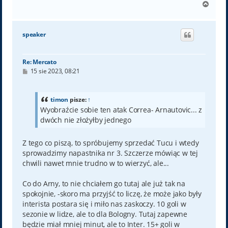
N
a
g
ó
speaker
r
ę
Re: Mercato
P
15 sie 2023, 08:21
o
s
t
timon
pisze:
↑
Wyobraźcie sobie ten atak Correa- Arnautovic... z
dwóch nie złożyłby jednego
Z tego co piszą, to spróbujemy sprzedać Tucu i wtedy
sprowadzimy napastnika nr 3. Szczerze mówiąc w tej
chwili nawet mnie trudno w to wierzyć, ale...
Co do Arny, to nie chciałem go tutaj ale już tak na
spokojnie, -skoro ma przyjść to liczę, że może jako były
interista postara się i miło nas zaskoczy. 10 goli w
sezonie w lidze, ale to dla Bologny. Tutaj zapewne
będzie miał mniej minut, ale to Inter. 15+ goli w