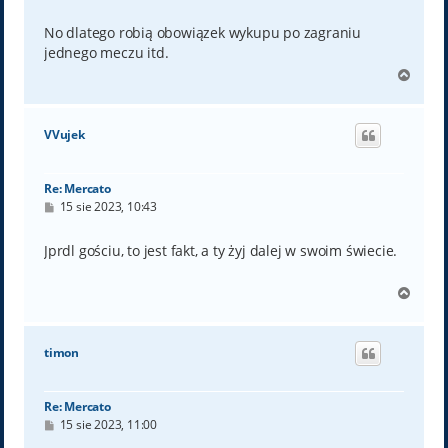
o
s
t
No dlatego robią obowiązek wykupu po zagraniu
jednego meczu itd.
N
a
g
ó
VVujek
r
ę
Re: Mercato
P
15 sie 2023, 10:43
o
s
t
Jprdl gościu, to jest fakt, a ty żyj dalej w swoim świecie.
N
a
g
ó
timon
r
ę
Re: Mercato
P
15 sie 2023, 11:00
o