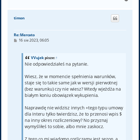
a
g
ó
timon
r
ę
Re: Mercato
P
16 sie 2023, 06:05
o
s
t
VVujek
pisze:
↑
Nie odpowiedziałeś na pytanie.
Wiesz, że w momencie spełnienia warunków,
staje się to takie same jak w wersji pierwotnej
(bez warunku) czy nie wiesz? Wtedy wjeżdża na
białym koniu obowiązek wykupienia.
Naprawdę nie widzisz innych +tego typu umowy
dla Interu tylko twierdzisz, że to przenosi wpis $
na inny okres rozliczeniowy? No przyznaj
wymyśliłeś to sobie, albo mnie zaskocz.
Z tego co mi wiadomo rozliczamy jest sezon, a