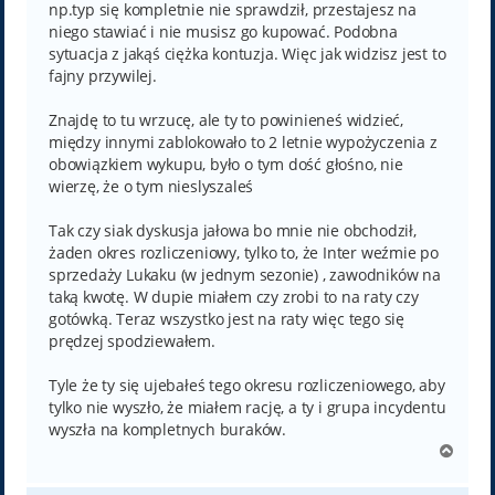
np.typ się kompletnie nie sprawdził, przestajesz na
niego stawiać i nie musisz go kupować. Podobna
sytuacja z jakąś ciężka kontuzja. Więc jak widzisz jest to
fajny przywilej.
Znajdę to tu wrzucę, ale ty to powinieneś widzieć,
między innymi zablokowało to 2 letnie wypożyczenia z
obowiązkiem wykupu, było o tym dość głośno, nie
wierzę, że o tym nieslyszaleś
Tak czy siak dyskusja jałowa bo mnie nie obchodził,
żaden okres rozliczeniowy, tylko to, że Inter weźmie po
sprzedaży Lukaku (w jednym sezonie) , zawodników na
taką kwotę. W dupie miałem czy zrobi to na raty czy
gotówką. Teraz wszystko jest na raty więc tego się
prędzej spodziewałem.
Tyle że ty się ujebałeś tego okresu rozliczeniowego, aby
tylko nie wyszło, że miałem rację, a ty i grupa incydentu
wyszła na kompletnych buraków.
N
a
g