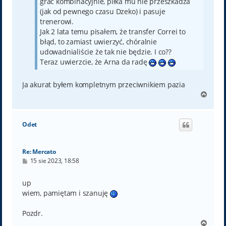
grać kombinacyjnie, piłka mu nie przeszkadza
(jak od pewnego czasu Dzeko) i pasuje
trenerowi.
Jak 2 lata temu pisałem, że transfer Correi to
błąd, to zamiast uwierzyć, chóralnie
udowadnialiście że tak nie będzie. I co??
Teraz uwierzcie, że Arna da radę
Ja akurat byłem kompletnym przeciwnikiem pazia
N
a
g
ó
Odet
r
ę
Re: Mercato
P
15 sie 2023, 18:58
o
s
t
up
wiem, pamiętam i szanuję
Pozdr.
N