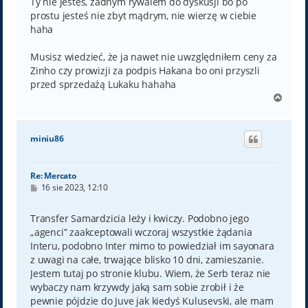
Ty nie jesteś, żadnym rywalem do dyskusji bo po
prostu jesteś nie zbyt mądrym, nie wierzę w ciebie
haha
Musisz wiedzieć, że ja nawet nie uwzględniłem ceny za
Zinho czy prowizji za podpis Hakana bo oni przyszli
przed sprzedażą Lukaku hahaha
N
a
g
ó
miniu86
r
ę
Re: Mercato
P
16 sie 2023, 12:10
o
s
t
Transfer Samardzicia leży i kwiczy. Podobno jego
„agenci” zaakceptowali wczoraj wszystkie żądania
Interu, podobno Inter mimo to powiedział im sayonara
z uwagi na całe, trwające blisko 10 dni, zamieszanie.
Jestem tutaj po stronie klubu. Wiem, że Serb teraz nie
wybaczy nam krzywdy jaką sam sobie zrobił i że
pewnie pójdzie do Juve jak kiedyś Kulusevski, ale mam