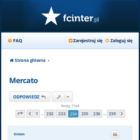
FAQ
Zarejestruj się
Zaloguj się
Strona główna
Mercato
ODPOWIEDZ
Posty: 7164
Strona
234
z
239
1
232
233
235
236
239
234
Poprzednia
Nastę
…
…
timon