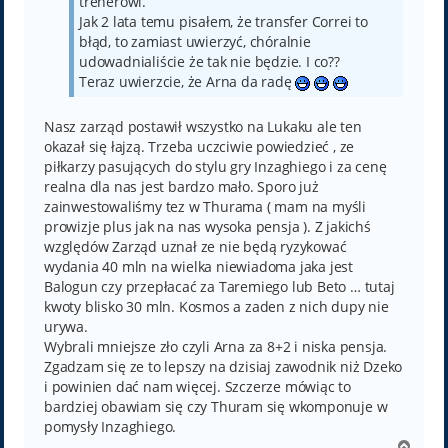
trenerowi.
Jak 2 lata temu pisałem, że transfer Correi to
błąd, to zamiast uwierzyć, chóralnie
udowadnialiście że tak nie będzie. I co??
Teraz uwierzcie, że Arna da radę
Nasz zarząd postawił wszystko na Lukaku ale ten
okazał się łajzą. Trzeba uczciwie powiedzieć , ze
piłkarzy pasujących do stylu gry Inzaghiego i za cenę
realna dla nas jest bardzo mało. Sporo już
zainwestowaliśmy tez w Thurama ( mam na myśli
prowizje plus jak na nas wysoka pensja ). Z jakichś
względów Zarząd uznał ze nie będą ryzykować
wydania 40 mln na wielka niewiadoma jaka jest
Balogun czy przepłacać za Taremiego lub Beto … tutaj
kwoty blisko 30 mln. Kosmos a zaden z nich dupy nie
urywa.
Wybrali mniejsze zło czyli Arna za 8+2 i niska pensja.
Zgadzam się ze to lepszy na dzisiaj zawodnik niż Dzeko
i powinien dać nam więcej. Szczerze mówiąc to
bardziej obawiam się czy Thuram się wkomponuje w
pomysły Inzaghiego.
N