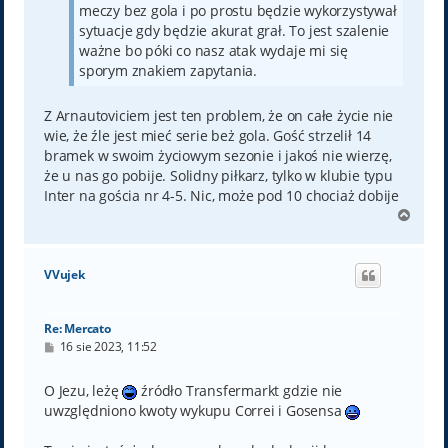
meczy bez gola i po prostu będzie wykorzystywał
sytuacje gdy będzie akurat grał. To jest szalenie
ważne bo póki co nasz atak wydaje mi się
sporym znakiem zapytania.
Z Arnautoviciem jest ten problem, że on całe życie nie
wie, że źle jest mieć serie beż gola. Gość strzelił 14
bramek w swoim życiowym sezonie i jakoś nie wierzę,
że u nas go pobije. Solidny piłkarz, tylko w klubie typu
Inter na gościa nr 4-5. Nic, może pod 10 chociaż dobije
N
a
g
ó
VVujek
r
ę
Re: Mercato
P
16 sie 2023, 11:52
o
s
t
O Jezu, leżę
źródło Transfermarkt gdzie nie
uwzględniono kwoty wykupu Correi i Gosensa