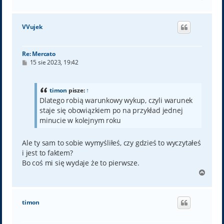
a
g
ó
VVujek
r
ę
Re: Mercato
P
15 sie 2023, 19:42
o
s
t
timon
pisze:
↑
Dlatego robią warunkowy wykup, czyli warunek
staje się obowiązkiem po na przykład jednej
minucie w kolejnym roku
Ale ty sam to sobie wymyśliłeś, czy gdzieś to wyczytałeś
i jest to faktem?
Bo coś mi się wydaje że to pierwsze.
N
a
g
ó
timon
r
ę