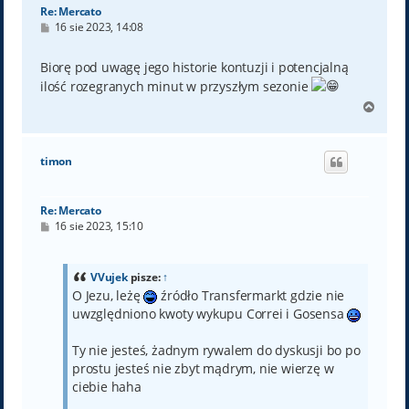
Re: Mercato
P
16 sie 2023, 14:08
o
s
t
Biorę pod uwagę jego historie kontuzji i potencjalną
ilość rozegranych minut w przyszłym sezonie
N
a
g
ó
timon
r
ę
Re: Mercato
P
16 sie 2023, 15:10
o
s
t
VVujek
pisze:
↑
O Jezu, leżę
źródło Transfermarkt gdzie nie
uwzględniono kwoty wykupu Correi i Gosensa
Ty nie jesteś, żadnym rywalem do dyskusji bo po
prostu jesteś nie zbyt mądrym, nie wierzę w
ciebie haha