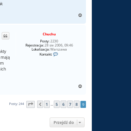
ak
N
a
g
ó
Chuchu
r
ę
Posty:
2230
Rejestracja:
28 sie 2006, 09:46
Lokalizacja:
Warszawa
nkty
S
Kontakt:
i mają
k
o
em
n
nich
t
a
k
t
u
N
j
a
s
g
i
ó
ę
Strona
9
z
9
1
5
6
7
8
Posty: 244
9
Poprzednia
…
r
z
C
ę
h
u
Przejdź do
c
h
u