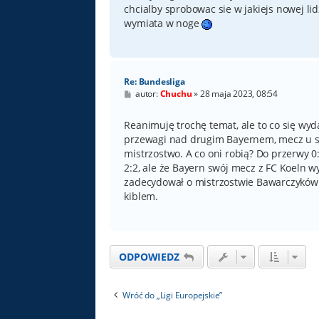
chcialby sprobowac sie w jakiejs nowej lidz
wymiata w noge
Re: Bundesliga
P
autor:
Chuchu
»
28 maja 2023, 08:54
o
s
t
Reanimuję trochę temat, ale to co się wyda
przewagi nad drugim Bayernem, mecz u sie
mistrzostwo. A co oni robią? Do przerwy 
2:2, ale że Bayern swój mecz z FC Koeln w
zadecydował o mistrzostwie Bawarczyków.
kiblem.
ODPOWIEDZ
Wróć do „Ligi Europejskie”