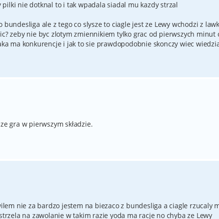
ilki nie dotknal to i tak wpadala siadal mu kazdy strzal
 bundesliga ale z tego co slysze to ciagle jest ze Lewy wchodzi z lawki
nic? zeby nie byc zlotym zmiennikiem tylko grac od pierwszych minut
jaka ma konkurencje i jak to sie prawdopodobnie skonczy wiec wiedzia
sze gra w pierwszym składzie.
ilem nie za bardzo jestem na biezaco z bundesliga a ciagle rzucaly m
 strzela na zawolanie w takim razie yoda ma racje no chyba ze Lewy