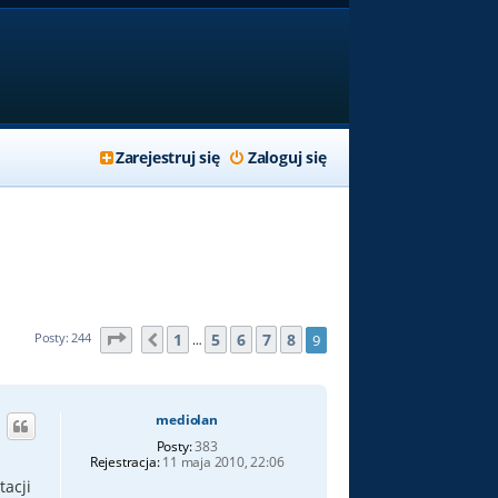
Zarejestruj się
Zaloguj się
Strona
9
z
9
1
5
6
7
8
Posty: 244
9
Poprzednia
…
mediolan
Posty:
383
Rejestracja:
11 maja 2010, 22:06
tacji