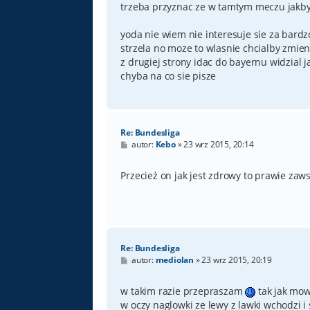
trzeba przyznac ze w tamtym meczu jakby p
yoda nie wiem nie interesuje sie za bardzo
strzela no moze to wlasnie chcialby zmie
z drugiej strony idac do bayernu widzial 
chyba na co sie pisze
Re: Bundesliga
P
autor:
Kebo
»
23 wrz 2015, 20:14
o
s
t
Przecież on jak jest zdrowy to prawie zaw
Re: Bundesliga
P
autor:
mediolan
»
23 wrz 2015, 20:19
o
s
t
w takim razie przepraszam
tak jak mow
w oczy naglowki ze lewy z lawki wchodzi i