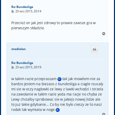
Re: Bundesliga
P
23 wrz 2015, 20:14
o
s
t
Przecież on jak jest zdrowy to prawie zawsze gra w
pierwszym składzie.
N
a
g
ó
mediolan
r
ę
Re: Bundesliga
P
23 wrz 2015, 20:19
o
s
t
w takim razie przepraszam
tak jak mowilem nie za
bardzo jestem na biezaco z bundesliga a ciagle rzucaly
mi sie w oczy naglowki ze lewy z lawki wchodzi i strzela
na zawolanie w takim razie yoda ma racje no chyba ze
Lewy chcialby sprobowac sie w jakiejs nowej lidze ale
to juz takie gdybanie... Co by nie bylo cieszy ze to nasz
rodak tak wymiata w noge
N