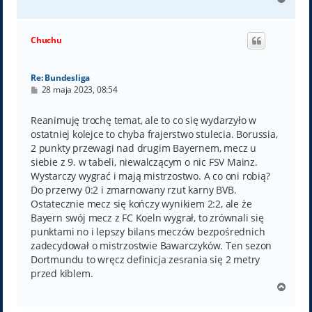
a
g
ó
Chuchu
r
ę
Re: Bundesliga
P
28 maja 2023, 08:54
o
s
t
Reanimuję trochę temat, ale to co się wydarzyło w
ostatniej kolejce to chyba frajerstwo stulecia. Borussia,
2 punkty przewagi nad drugim Bayernem, mecz u
siebie z 9. w tabeli, niewalczącym o nic FSV Mainz.
Wystarczy wygrać i mają mistrzostwo. A co oni robią?
Do przerwy 0:2 i zmarnowany rzut karny BVB.
Ostatecznie mecz się kończy wynikiem 2:2, ale że
Bayern swój mecz z FC Koeln wygrał, to zrównali się
punktami no i lepszy bilans meczów bezpośrednich
zadecydował o mistrzostwie Bawarczyków. Ten sezon
Dortmundu to wręcz definicja zesrania się 2 metry
przed kiblem.
N
a
g