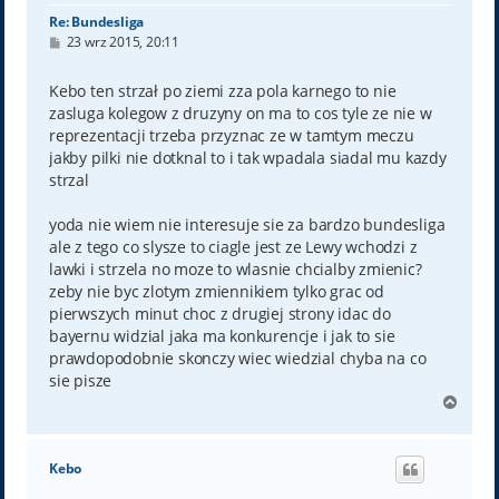
Re: Bundesliga
P
23 wrz 2015, 20:11
o
s
t
Kebo ten strzał po ziemi zza pola karnego to nie
zasluga kolegow z druzyny on ma to cos tyle ze nie w
reprezentacji trzeba przyznac ze w tamtym meczu
jakby pilki nie dotknal to i tak wpadala siadal mu kazdy
strzal
yoda nie wiem nie interesuje sie za bardzo bundesliga
ale z tego co slysze to ciagle jest ze Lewy wchodzi z
lawki i strzela no moze to wlasnie chcialby zmienic?
zeby nie byc zlotym zmiennikiem tylko grac od
pierwszych minut choc z drugiej strony idac do
bayernu widzial jaka ma konkurencje i jak to sie
prawdopodobnie skonczy wiec wiedzial chyba na co
sie pisze
N
a
g
ó
Kebo
r
ę