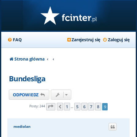
FAQ
Zarejestruj się
Zaloguj się
Strona główna
Bundesliga
ODPOWIEDZ
Strona
9
z
9
1
5
6
7
8
Posty: 244
9
Poprzednia
…
mediolan