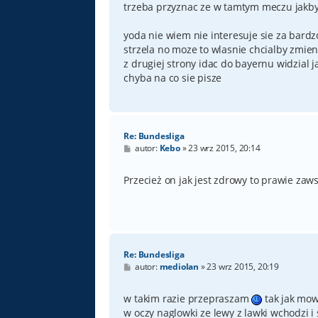
trzeba przyznac ze w tamtym meczu jakby p
yoda nie wiem nie interesuje sie za bardzo
strzela no moze to wlasnie chcialby zmie
z drugiej strony idac do bayernu widzial 
chyba na co sie pisze
Re: Bundesliga
P
autor:
Kebo
»
23 wrz 2015, 20:14
o
s
t
Przecież on jak jest zdrowy to prawie zaw
Re: Bundesliga
P
autor:
mediolan
»
23 wrz 2015, 20:19
o
s
t
w takim razie przepraszam
tak jak mow
w oczy naglowki ze lewy z lawki wchodzi i