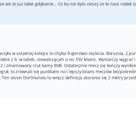
e ale to juz takie gdybanie... Co by nie bylo cieszy ze to nasz rodak t
rzyło w ostatniej kolejce to chyba frajerstwo stulecia. Borussia, 2 pu
bie z 9. w tabeli, niewalczącym o nic FSV Mainz. Wystarczy wygrać 
0:2 i zmarnowany rzut karny BVB. Ostatecznie mecz się kończy wyniki
ygrał, to zrównali się punktami no i lepszy bilans meczów bezpośred
 Ten sezon Dortmundu to wręcz definicja zesrania się 2 metry przed