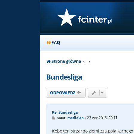
FAQ
Strona główna
Bundesliga
ODPOWIEDZ
Re: Bundesliga
P
autor:
mediolan
»
23 wrz 2015, 20:11
o
s
t
Kebo ten strzał po ziemi zza pola karnego 