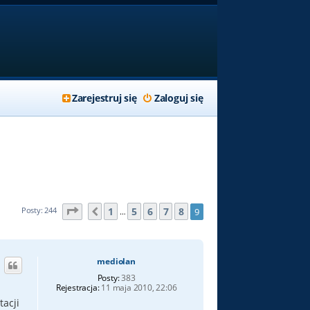
Zarejestruj się
Zaloguj się
Strona
9
z
9
1
5
6
7
8
Posty: 244
9
Poprzednia
…
mediolan
Posty:
383
Rejestracja:
11 maja 2010, 22:06
tacji