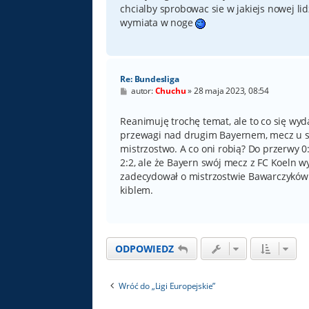
chcialby sprobowac sie w jakiejs nowej lidz
wymiata w noge
Re: Bundesliga
P
autor:
Chuchu
»
28 maja 2023, 08:54
o
s
t
Reanimuję trochę temat, ale to co się wyda
przewagi nad drugim Bayernem, mecz u sie
mistrzostwo. A co oni robią? Do przerwy 
2:2, ale że Bayern swój mecz z FC Koeln w
zadecydował o mistrzostwie Bawarczyków.
kiblem.
ODPOWIEDZ
Wróć do „Ligi Europejskie”