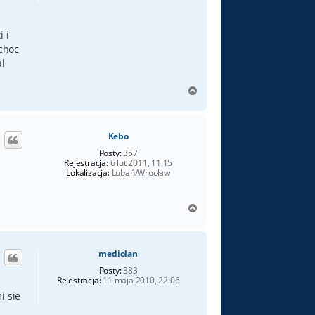
 i
 choc
l
N
a
g
ó
Kebo
r
ę
Posty:
357
Rejestracja:
6 lut 2011, 11:15
Lokalizacja:
Lubań/Wrocław
N
a
g
ó
mediolan
r
ę
Posty:
383
Rejestracja:
11 maja 2010, 22:06
i sie