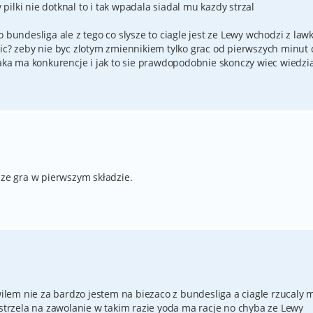
ilki nie dotknal to i tak wpadala siadal mu kazdy strzal
 bundesliga ale z tego co slysze to ciagle jest ze Lewy wchodzi z lawki
nic? zeby nie byc zlotym zmiennikiem tylko grac od pierwszych minut
jaka ma konkurencje i jak to sie prawdopodobnie skonczy wiec wiedzia
sze gra w pierwszym składzie.
ilem nie za bardzo jestem na biezaco z bundesliga a ciagle rzucaly m
 strzela na zawolanie w takim razie yoda ma racje no chyba ze Lewy