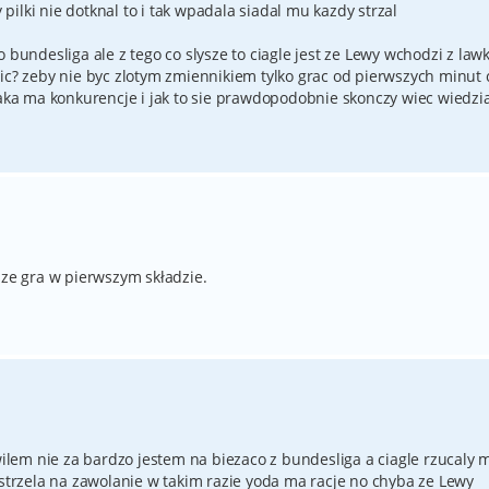
ilki nie dotknal to i tak wpadala siadal mu kazdy strzal
 bundesliga ale z tego co slysze to ciagle jest ze Lewy wchodzi z lawki
nic? zeby nie byc zlotym zmiennikiem tylko grac od pierwszych minut
jaka ma konkurencje i jak to sie prawdopodobnie skonczy wiec wiedzia
sze gra w pierwszym składzie.
ilem nie za bardzo jestem na biezaco z bundesliga a ciagle rzucaly m
 strzela na zawolanie w takim razie yoda ma racje no chyba ze Lewy