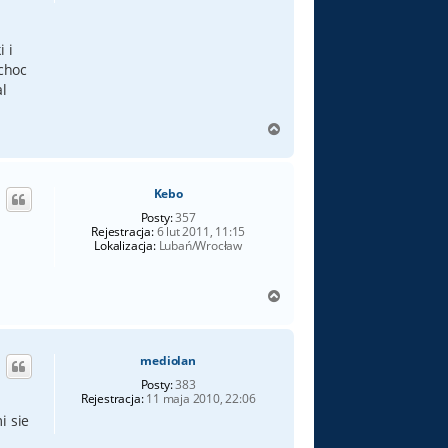
 i
 choc
l
N
a
g
ó
Kebo
r
ę
Posty:
357
Rejestracja:
6 lut 2011, 11:15
Lokalizacja:
Lubań/Wrocław
N
a
g
ó
mediolan
r
ę
Posty:
383
Rejestracja:
11 maja 2010, 22:06
i sie