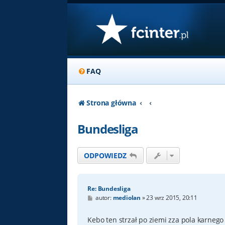
FAQ
Strona główna
Bundesliga
ODPOWIEDZ
Re: Bundesliga
P
autor:
mediolan
»
23 wrz 2015, 20:11
o
s
t
Kebo ten strzał po ziemi zza pola karnego 