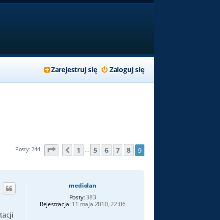
Zarejestruj się
Zaloguj się
Strona
9
z
9
1
5
6
7
8
Posty: 244
9
Poprzednia
…
mediolan
Posty:
383
Rejestracja:
11 maja 2010, 22:06
tacji