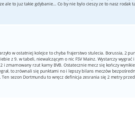
e ale to juz takie gdybanie... Co by nie bylo cieszy ze to nasz rodak t
rzyło w ostatniej kolejce to chyba frajerstwo stulecia. Borussia, 2 pu
bie z 9. w tabeli, niewalczącym o nic FSV Mainz. Wystarczy wygrać 
0:2 i zmarnowany rzut karny BVB. Ostatecznie mecz się kończy wyniki
ygrał, to zrównali się punktami no i lepszy bilans meczów bezpośred
 Ten sezon Dortmundu to wręcz definicja zesrania się 2 metry przed