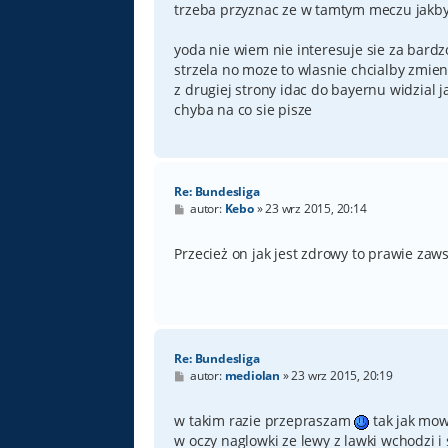
trzeba przyznac ze w tamtym meczu jakby p
yoda nie wiem nie interesuje sie za bardzo
strzela no moze to wlasnie chcialby zmie
z drugiej strony idac do bayernu widzial 
chyba na co sie pisze
Re: Bundesliga
P
autor:
Kebo
»
23 wrz 2015, 20:14
o
s
t
Przecież on jak jest zdrowy to prawie zaw
Re: Bundesliga
P
autor:
mediolan
»
23 wrz 2015, 20:19
o
s
t
w takim razie przepraszam
tak jak mow
w oczy naglowki ze lewy z lawki wchodzi i