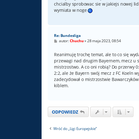
chcialby sprobowac sie w jakiejs nowej lidz
wymiata w noge
Re: Bundesliga
P
autor:
Chuchu
»
28 maja 2023, 08:54
o
s
t
Reanimuję trochę temat, ale to co się wyda
przewagi nad drugim Bayernem, mecz u sie
mistrzostwo. A co oni robią? Do przerwy 
2:2, ale że Bayern swój mecz z FC Koeln w
zadecydował o mistrzostwie Bawarczyków.
kiblem.
ODPOWIEDZ
Wróć do „Ligi Europejskie”