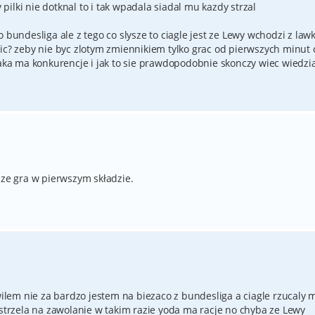
ilki nie dotknal to i tak wpadala siadal mu kazdy strzal
 bundesliga ale z tego co slysze to ciagle jest ze Lewy wchodzi z lawki
nic? zeby nie byc zlotym zmiennikiem tylko grac od pierwszych minut
jaka ma konkurencje i jak to sie prawdopodobnie skonczy wiec wiedzia
sze gra w pierwszym składzie.
ilem nie za bardzo jestem na biezaco z bundesliga a ciagle rzucaly m
 strzela na zawolanie w takim razie yoda ma racje no chyba ze Lewy