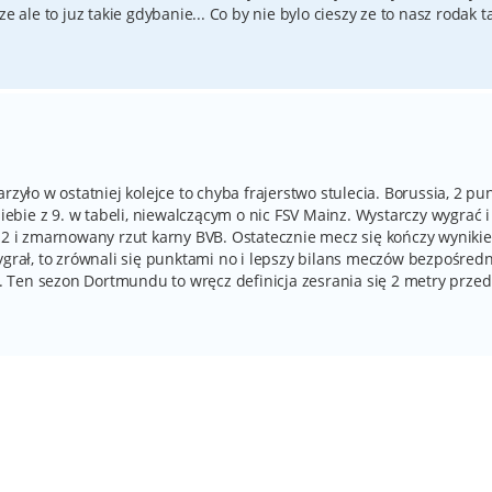
e ale to juz takie gdybanie... Co by nie bylo cieszy ze to nasz rodak t
rzyło w ostatniej kolejce to chyba frajerstwo stulecia. Borussia, 2 pu
bie z 9. w tabeli, niewalczącym o nic FSV Mainz. Wystarczy wygrać 
0:2 i zmarnowany rzut karny BVB. Ostatecznie mecz się kończy wyniki
ygrał, to zrównali się punktami no i lepszy bilans meczów bezpośred
 Ten sezon Dortmundu to wręcz definicja zesrania się 2 metry przed