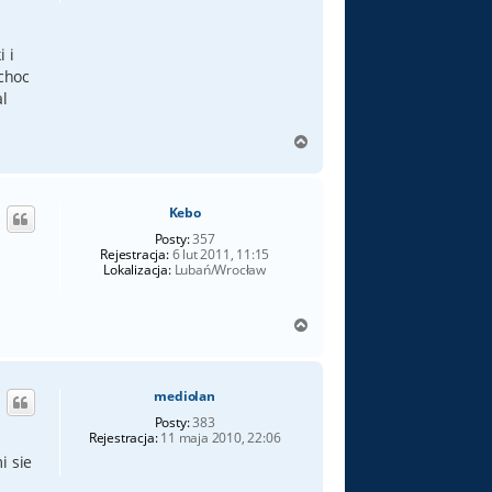
 i
 choc
l
N
a
g
ó
Kebo
r
ę
Posty:
357
Rejestracja:
6 lut 2011, 11:15
Lokalizacja:
Lubań/Wrocław
N
a
g
ó
mediolan
r
ę
Posty:
383
Rejestracja:
11 maja 2010, 22:06
i sie