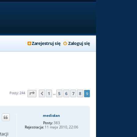
Zarejestruj się
Zaloguj się
Strona
9
z
9
1
5
6
7
8
Posty: 244
9
Poprzednia
…
mediolan
Posty:
383
Rejestracja:
11 maja 2010, 22:06
tacji