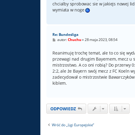
chcialby sprobowac sie w jakiejs nowej lidz
wymiata w noge
Re: Bundesliga
P
autor:
Chuchu
»
28 maja 2023, 08:54
o
s
t
Reanimuję trochę temat, ale to co się wyda
przewagi nad drugim Bayernem, mecz u sie
mistrzostwo. A co oni robią? Do przerwy 
2:2, ale że Bayern swój mecz z FC Koeln w
zadecydował o mistrzostwie Bawarczyków.
kiblem.
ODPOWIEDZ
Wróć do „Ligi Europejskie”