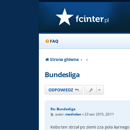
FAQ
Strona główna
Bundesliga
ODPOWIEDZ
Re: Bundesliga
P
autor:
mediolan
»
23 wrz 2015, 20:11
o
s
t
Kebo ten strzał po ziemi zza pola karnego 