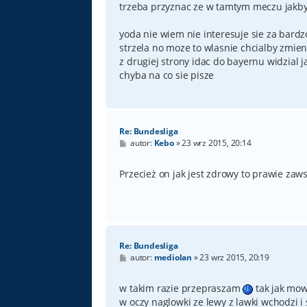
trzeba przyznac ze w tamtym meczu jakby p
yoda nie wiem nie interesuje sie za bardzo
strzela no moze to wlasnie chcialby zmie
z drugiej strony idac do bayernu widzial 
chyba na co sie pisze
Re: Bundesliga
P
autor:
Kebo
»
23 wrz 2015, 20:14
o
s
t
Przecież on jak jest zdrowy to prawie zaw
Re: Bundesliga
P
autor:
mediolan
»
23 wrz 2015, 20:19
o
s
t
w takim razie przepraszam
tak jak mow
w oczy naglowki ze lewy z lawki wchodzi i