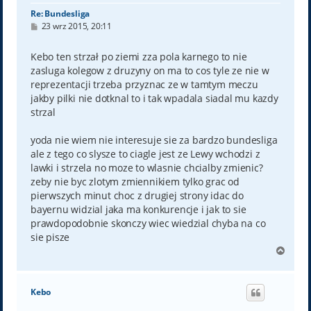
Re: Bundesliga
P
23 wrz 2015, 20:11
o
s
t
Kebo ten strzał po ziemi zza pola karnego to nie
zasluga kolegow z druzyny on ma to cos tyle ze nie w
reprezentacji trzeba przyznac ze w tamtym meczu
jakby pilki nie dotknal to i tak wpadala siadal mu kazdy
strzal
yoda nie wiem nie interesuje sie za bardzo bundesliga
ale z tego co slysze to ciagle jest ze Lewy wchodzi z
lawki i strzela no moze to wlasnie chcialby zmienic?
zeby nie byc zlotym zmiennikiem tylko grac od
pierwszych minut choc z drugiej strony idac do
bayernu widzial jaka ma konkurencje i jak to sie
prawdopodobnie skonczy wiec wiedzial chyba na co
sie pisze
N
a
g
ó
Kebo
r
ę