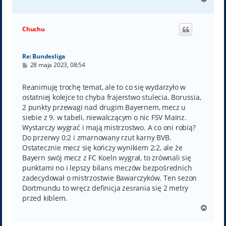
a
g
ó
Chuchu
r
ę
Re: Bundesliga
P
28 maja 2023, 08:54
o
s
t
Reanimuję trochę temat, ale to co się wydarzyło w
ostatniej kolejce to chyba frajerstwo stulecia. Borussia,
2 punkty przewagi nad drugim Bayernem, mecz u
siebie z 9. w tabeli, niewalczącym o nic FSV Mainz.
Wystarczy wygrać i mają mistrzostwo. A co oni robią?
Do przerwy 0:2 i zmarnowany rzut karny BVB.
Ostatecznie mecz się kończy wynikiem 2:2, ale że
Bayern swój mecz z FC Koeln wygrał, to zrównali się
punktami no i lepszy bilans meczów bezpośrednich
zadecydował o mistrzostwie Bawarczyków. Ten sezon
Dortmundu to wręcz definicja zesrania się 2 metry
przed kiblem.
N
a
g