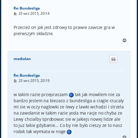
Re: Bundesliga
P
23 wrz 2015, 20:14
o
s
t
Przecież on jak jest zdrowy to prawie zawsze gra w
pierwszym składzie.
N
a
g
ó
mediolan
r
ę
Re: Bundesliga
P
23 wrz 2015, 20:19
o
s
t
w takim razie przepraszam
tak jak mowilem nie za
bardzo jestem na biezaco z bundesliga a ciagle rzucaly
mi sie w oczy naglowki ze lewy z lawki wchodzi i strzela
na zawolanie w takim razie yoda ma racje no chyba ze
Lewy chcialby sprobowac sie w jakiejs nowej lidze ale
to juz takie gdybanie... Co by nie bylo cieszy ze to nasz
rodak tak wymiata w noge
N