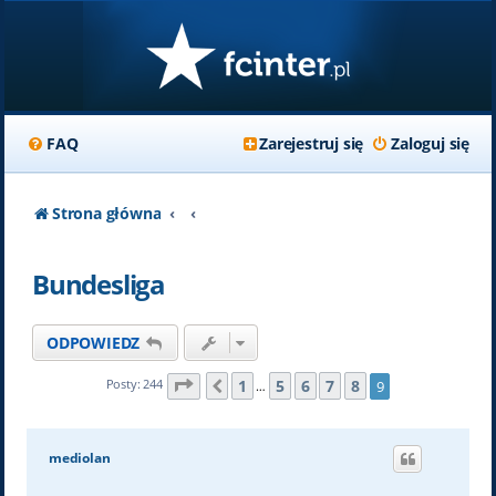
FAQ
Zarejestruj się
Zaloguj się
Strona główna
Bundesliga
ODPOWIEDZ
Strona
9
z
9
1
5
6
7
8
Posty: 244
9
Poprzednia
…
mediolan