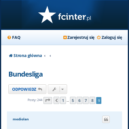
FAQ
Zarejestruj się
Zaloguj się
Strona główna
Bundesliga
ODPOWIEDZ
Strona
9
z
9
1
5
6
7
8
Posty: 244
9
Poprzednia
…
mediolan