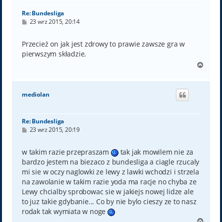
Re: Bundesliga
P
23 wrz 2015, 20:14
o
s
t
Przecież on jak jest zdrowy to prawie zawsze gra w
pierwszym składzie.
N
a
g
ó
mediolan
r
ę
Re: Bundesliga
P
23 wrz 2015, 20:19
o
s
t
w takim razie przepraszam
tak jak mowilem nie za
bardzo jestem na biezaco z bundesliga a ciagle rzucaly
mi sie w oczy naglowki ze lewy z lawki wchodzi i strzela
na zawolanie w takim razie yoda ma racje no chyba ze
Lewy chcialby sprobowac sie w jakiejs nowej lidze ale
to juz takie gdybanie... Co by nie bylo cieszy ze to nasz
rodak tak wymiata w noge
N