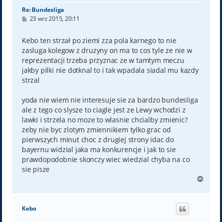
Re: Bundesliga
P
23 wrz 2015, 20:11
o
s
t
Kebo ten strzał po ziemi zza pola karnego to nie
zasluga kolegow z druzyny on ma to cos tyle ze nie w
reprezentacji trzeba przyznac ze w tamtym meczu
jakby pilki nie dotknal to i tak wpadala siadal mu kazdy
strzal
yoda nie wiem nie interesuje sie za bardzo bundesliga
ale z tego co slysze to ciagle jest ze Lewy wchodzi z
lawki i strzela no moze to wlasnie chcialby zmienic?
zeby nie byc zlotym zmiennikiem tylko grac od
pierwszych minut choc z drugiej strony idac do
bayernu widzial jaka ma konkurencje i jak to sie
prawdopodobnie skonczy wiec wiedzial chyba na co
sie pisze
N
a
g
ó
Kebo
r
ę