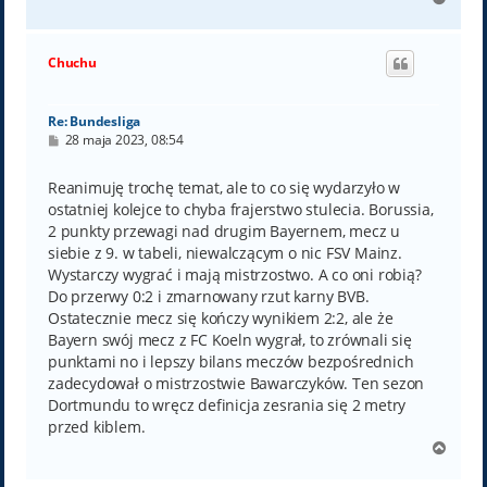
a
g
ó
Chuchu
r
ę
Re: Bundesliga
P
28 maja 2023, 08:54
o
s
t
Reanimuję trochę temat, ale to co się wydarzyło w
ostatniej kolejce to chyba frajerstwo stulecia. Borussia,
2 punkty przewagi nad drugim Bayernem, mecz u
siebie z 9. w tabeli, niewalczącym o nic FSV Mainz.
Wystarczy wygrać i mają mistrzostwo. A co oni robią?
Do przerwy 0:2 i zmarnowany rzut karny BVB.
Ostatecznie mecz się kończy wynikiem 2:2, ale że
Bayern swój mecz z FC Koeln wygrał, to zrównali się
punktami no i lepszy bilans meczów bezpośrednich
zadecydował o mistrzostwie Bawarczyków. Ten sezon
Dortmundu to wręcz definicja zesrania się 2 metry
przed kiblem.
N
a
g