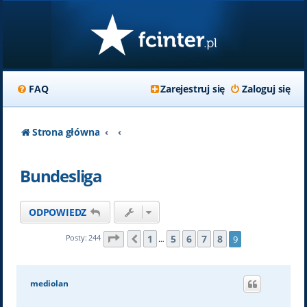
FAQ
Zarejestruj się
Zaloguj się
Strona główna
Bundesliga
ODPOWIEDZ
Strona
9
z
9
1
5
6
7
8
Posty: 244
9
Poprzednia
…
mediolan