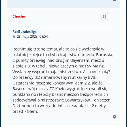
a
g
ó
Chuchu
r
ę
Re: Bundesliga
P
28 maja 2023, 08:54
o
s
t
Reanimuję trochę temat, ale to co się wydarzyło w
ostatniej kolejce to chyba frajerstwo stulecia. Borussia,
2 punkty przewagi nad drugim Bayernem, mecz u
siebie z 9. w tabeli, niewalczącym o nic FSV Mainz.
Wystarczy wygrać i mają mistrzostwo. A co oni robią?
Do przerwy 0:2 i zmarnowany rzut karny BVB.
Ostatecznie mecz się kończy wynikiem 2:2, ale że
Bayern swój mecz z FC Koeln wygrał, to zrównali się
punktami no i lepszy bilans meczów bezpośrednich
zadecydował o mistrzostwie Bawarczyków. Ten sezon
Dortmundu to wręcz definicja zesrania się 2 metry
przed kiblem.
N
a
g