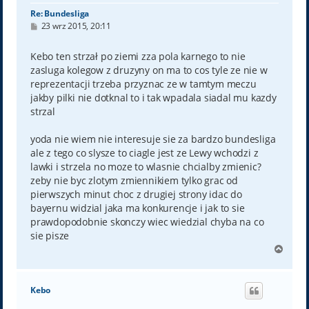
Re: Bundesliga
P
23 wrz 2015, 20:11
o
s
t
Kebo ten strzał po ziemi zza pola karnego to nie
zasluga kolegow z druzyny on ma to cos tyle ze nie w
reprezentacji trzeba przyznac ze w tamtym meczu
jakby pilki nie dotknal to i tak wpadala siadal mu kazdy
strzal
yoda nie wiem nie interesuje sie za bardzo bundesliga
ale z tego co slysze to ciagle jest ze Lewy wchodzi z
lawki i strzela no moze to wlasnie chcialby zmienic?
zeby nie byc zlotym zmiennikiem tylko grac od
pierwszych minut choc z drugiej strony idac do
bayernu widzial jaka ma konkurencje i jak to sie
prawdopodobnie skonczy wiec wiedzial chyba na co
sie pisze
N
a
g
ó
Kebo
r
ę