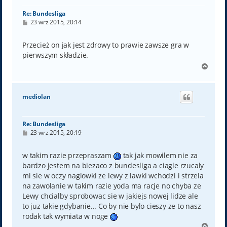
Re: Bundesliga
P
23 wrz 2015, 20:14
o
s
t
Przecież on jak jest zdrowy to prawie zawsze gra w
pierwszym składzie.
N
a
g
ó
mediolan
r
ę
Re: Bundesliga
P
23 wrz 2015, 20:19
o
s
t
w takim razie przepraszam
tak jak mowilem nie za
bardzo jestem na biezaco z bundesliga a ciagle rzucaly
mi sie w oczy naglowki ze lewy z lawki wchodzi i strzela
na zawolanie w takim razie yoda ma racje no chyba ze
Lewy chcialby sprobowac sie w jakiejs nowej lidze ale
to juz takie gdybanie... Co by nie bylo cieszy ze to nasz
rodak tak wymiata w noge
N