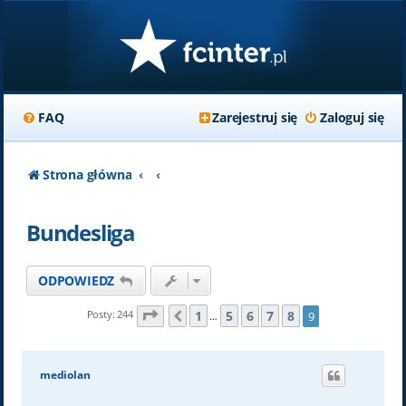
FAQ
Zarejestruj się
Zaloguj się
Strona główna
Bundesliga
ODPOWIEDZ
Strona
9
z
9
1
5
6
7
8
Posty: 244
9
Poprzednia
…
mediolan