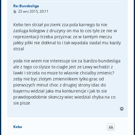
Re: Bundesliga
P
23 wrz 2015, 20:11
o
s
t
Kebo ten strzał po ziemi zza pola karnego to nie
zasluga kolegow z druzyny on ma to cos tyle ze nie w
reprezentacji trzeba przyznac ze w tamtym meczu
jakby pilki nie dotknal to i tak wpadala siadal mu kazdy
strzal
yoda nie wiem nie interesuje sie za bardzo bundesliga
ale z tego co slysze to ciagle jest ze Lewy wchodzi z
lawki i strzela no moze to wlasnie chcialby zmienic?
zeby nie byc zlotym zmiennikiem tylko grac od
pierwszych minut choc z drugiej strony idac do
bayernu widzial jaka ma konkurencje i jak to sie
prawdopodobnie skonczy wiec wiedzial chyba na co
sie pisze
N
a
g
ó
Kebo
r
ę