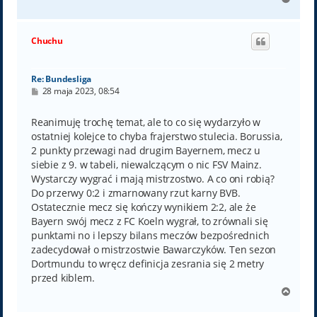
a
g
ó
Chuchu
r
ę
Re: Bundesliga
P
28 maja 2023, 08:54
o
s
t
Reanimuję trochę temat, ale to co się wydarzyło w
ostatniej kolejce to chyba frajerstwo stulecia. Borussia,
2 punkty przewagi nad drugim Bayernem, mecz u
siebie z 9. w tabeli, niewalczącym o nic FSV Mainz.
Wystarczy wygrać i mają mistrzostwo. A co oni robią?
Do przerwy 0:2 i zmarnowany rzut karny BVB.
Ostatecznie mecz się kończy wynikiem 2:2, ale że
Bayern swój mecz z FC Koeln wygrał, to zrównali się
punktami no i lepszy bilans meczów bezpośrednich
zadecydował o mistrzostwie Bawarczyków. Ten sezon
Dortmundu to wręcz definicja zesrania się 2 metry
przed kiblem.
N
a
g