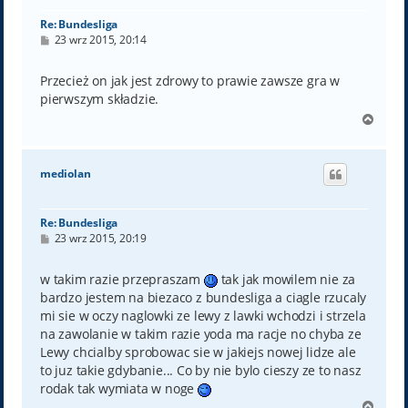
Re: Bundesliga
P
23 wrz 2015, 20:14
o
s
t
Przecież on jak jest zdrowy to prawie zawsze gra w
pierwszym składzie.
N
a
g
ó
mediolan
r
ę
Re: Bundesliga
P
23 wrz 2015, 20:19
o
s
t
w takim razie przepraszam
tak jak mowilem nie za
bardzo jestem na biezaco z bundesliga a ciagle rzucaly
mi sie w oczy naglowki ze lewy z lawki wchodzi i strzela
na zawolanie w takim razie yoda ma racje no chyba ze
Lewy chcialby sprobowac sie w jakiejs nowej lidze ale
to juz takie gdybanie... Co by nie bylo cieszy ze to nasz
rodak tak wymiata w noge
N