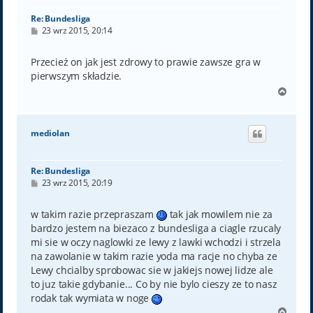
Re: Bundesliga
P
23 wrz 2015, 20:14
o
s
t
Przecież on jak jest zdrowy to prawie zawsze gra w
pierwszym składzie.
N
a
g
ó
mediolan
r
ę
Re: Bundesliga
P
23 wrz 2015, 20:19
o
s
t
w takim razie przepraszam
tak jak mowilem nie za
bardzo jestem na biezaco z bundesliga a ciagle rzucaly
mi sie w oczy naglowki ze lewy z lawki wchodzi i strzela
na zawolanie w takim razie yoda ma racje no chyba ze
Lewy chcialby sprobowac sie w jakiejs nowej lidze ale
to juz takie gdybanie... Co by nie bylo cieszy ze to nasz
rodak tak wymiata w noge
N