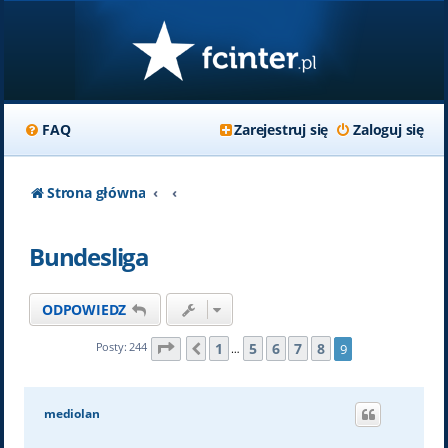
FAQ
Zarejestruj się
Zaloguj się
Strona główna
Bundesliga
ODPOWIEDZ
Strona
9
z
9
1
5
6
7
8
Posty: 244
9
Poprzednia
…
mediolan