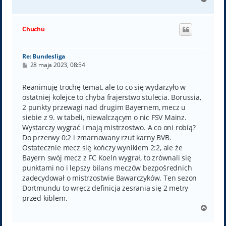
a
g
ó
Chuchu
r
ę
Re: Bundesliga
P
28 maja 2023, 08:54
o
s
t
Reanimuję trochę temat, ale to co się wydarzyło w
ostatniej kolejce to chyba frajerstwo stulecia. Borussia,
2 punkty przewagi nad drugim Bayernem, mecz u
siebie z 9. w tabeli, niewalczącym o nic FSV Mainz.
Wystarczy wygrać i mają mistrzostwo. A co oni robią?
Do przerwy 0:2 i zmarnowany rzut karny BVB.
Ostatecznie mecz się kończy wynikiem 2:2, ale że
Bayern swój mecz z FC Koeln wygrał, to zrównali się
punktami no i lepszy bilans meczów bezpośrednich
zadecydował o mistrzostwie Bawarczyków. Ten sezon
Dortmundu to wręcz definicja zesrania się 2 metry
przed kiblem.
N
a
g