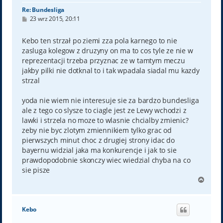
Re: Bundesliga
P
23 wrz 2015, 20:11
o
s
t
Kebo ten strzał po ziemi zza pola karnego to nie
zasluga kolegow z druzyny on ma to cos tyle ze nie w
reprezentacji trzeba przyznac ze w tamtym meczu
jakby pilki nie dotknal to i tak wpadala siadal mu kazdy
strzal
yoda nie wiem nie interesuje sie za bardzo bundesliga
ale z tego co slysze to ciagle jest ze Lewy wchodzi z
lawki i strzela no moze to wlasnie chcialby zmienic?
zeby nie byc zlotym zmiennikiem tylko grac od
pierwszych minut choc z drugiej strony idac do
bayernu widzial jaka ma konkurencje i jak to sie
prawdopodobnie skonczy wiec wiedzial chyba na co
sie pisze
N
a
g
ó
Kebo
r
ę