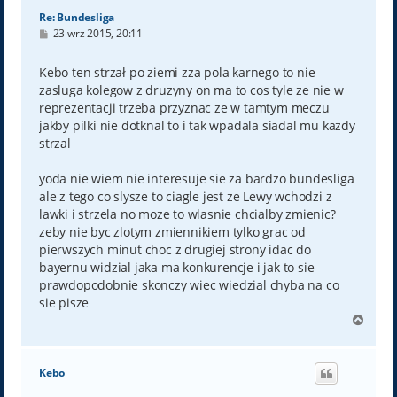
Re: Bundesliga
P
23 wrz 2015, 20:11
o
s
t
Kebo ten strzał po ziemi zza pola karnego to nie
zasluga kolegow z druzyny on ma to cos tyle ze nie w
reprezentacji trzeba przyznac ze w tamtym meczu
jakby pilki nie dotknal to i tak wpadala siadal mu kazdy
strzal
yoda nie wiem nie interesuje sie za bardzo bundesliga
ale z tego co slysze to ciagle jest ze Lewy wchodzi z
lawki i strzela no moze to wlasnie chcialby zmienic?
zeby nie byc zlotym zmiennikiem tylko grac od
pierwszych minut choc z drugiej strony idac do
bayernu widzial jaka ma konkurencje i jak to sie
prawdopodobnie skonczy wiec wiedzial chyba na co
sie pisze
N
a
g
ó
Kebo
r
ę