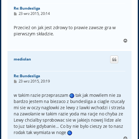
Re: Bundesliga
P
23 wrz 2015, 20:14
o
s
t
Przecież on jak jest zdrowy to prawie zawsze gra w
pierwszym składzie.
N
a
g
ó
mediolan
r
ę
Re: Bundesliga
P
23 wrz 2015, 20:19
o
s
t
w takim razie przepraszam
tak jak mowilem nie za
bardzo jestem na biezaco z bundesliga a ciagle rzucaly
mi sie w oczy naglowki ze lewy z lawki wchodzi i strzela
na zawolanie w takim razie yoda ma racje no chyba ze
Lewy chcialby sprobowac sie w jakiejs nowej lidze ale
to juz takie gdybanie... Co by nie bylo cieszy ze to nasz
rodak tak wymiata w noge
N