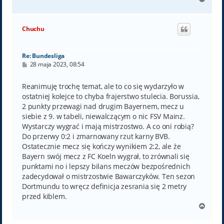
a
g
ó
Chuchu
r
ę
Re: Bundesliga
P
28 maja 2023, 08:54
o
s
t
Reanimuję trochę temat, ale to co się wydarzyło w
ostatniej kolejce to chyba frajerstwo stulecia. Borussia,
2 punkty przewagi nad drugim Bayernem, mecz u
siebie z 9. w tabeli, niewalczącym o nic FSV Mainz.
Wystarczy wygrać i mają mistrzostwo. A co oni robią?
Do przerwy 0:2 i zmarnowany rzut karny BVB.
Ostatecznie mecz się kończy wynikiem 2:2, ale że
Bayern swój mecz z FC Koeln wygrał, to zrównali się
punktami no i lepszy bilans meczów bezpośrednich
zadecydował o mistrzostwie Bawarczyków. Ten sezon
Dortmundu to wręcz definicja zesrania się 2 metry
przed kiblem.
N
a
g