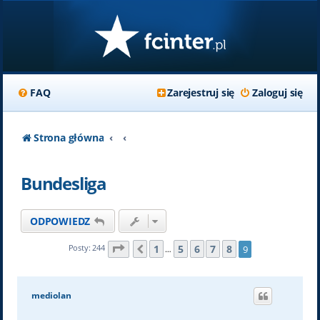
FAQ
Zarejestruj się
Zaloguj się
Strona główna
Bundesliga
ODPOWIEDZ
Strona
9
z
9
1
5
6
7
8
Posty: 244
9
Poprzednia
…
mediolan