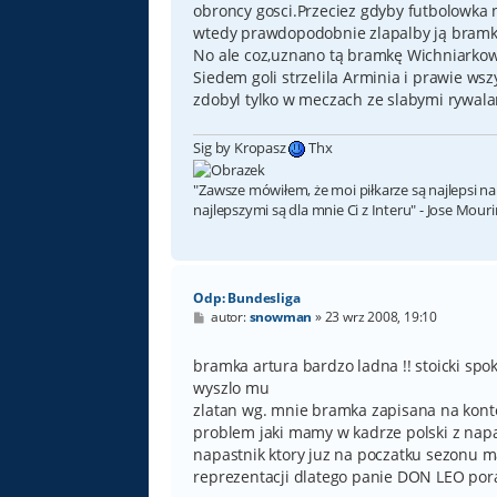
obroncy gosci.Przeciez gdyby futbolowka n
wtedy prawdopodobnie zlapalby ją bramka
No ale coz,uznano tą bramkę Wichniarkowi 
Siedem goli strzelila Arminia i prawie ws
zdobyl tylko w meczach ze slabymi rywala
Sig by Kropasz
Thx
"Zawsze mówiłem, że moi piłkarze są najlepsi na
najlepszymi są dla mnie Ci z Interu" - Jose Mour
Odp: Bundesliga
P
autor:
snowman
»
23 wrz 2008, 19:10
o
s
t
bramka artura bardzo ladna !! stoicki spoko
wyszlo mu
zlatan wg. mnie bramka zapisana na kont
problem jaki mamy w kadrze polski z napa
napastnik ktory juz na poczatku sezonu m
reprezentacji dlatego panie DON LEO pora