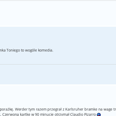
amka Toniego to wogóle komedia.
ną porażkę. Werder tym razem przegrał z Karlsruher bramke na wage t
k. Czerwoną kartkę w 90 minucie otrzymał Claudio Pizarro