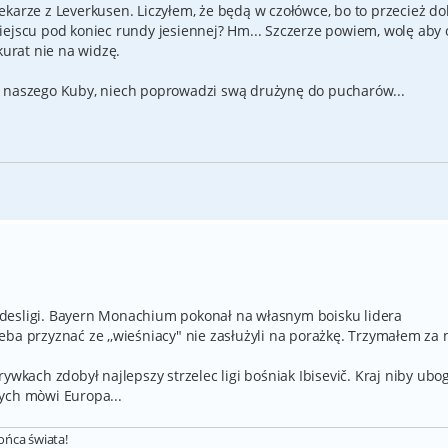
ekarze z Leverkusen. Liczyłem, że będą w czołówce, bo to przecież d
iejscu pod koniec rundy jesiennej? Hm... Szczerze powiem, wolę aby 
kurat nie na widzę.
ę naszego Kuby, niech poprowadzi swą drużynę do pucharów...
desligi. Bayern Monachium pokonał na własnym boisku lidera
ba przyznać ze ,,wieśniacy" nie zasłużyli na porażkę. Trzymałem za 
ywkach zdobył najlepszy strzelec ligi bośniak Ibisevič. Kraj niby ubog
ych mòwi Europa...
końca świata!