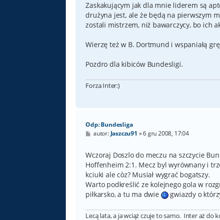
Zaskakującym jak dla mnie liderem są apt
drużyna jest, ale że będą na pierwszym m
zostali mistrzem, niż bawarczycy, bo ich a
Wierzę też w B. Dortmund i wspaniałą gr
Pozdro dla kibiców Bundesligi.
Forza Inter:)
Odp: Bundesliga
P
autor:
Jaszczu91
»
6 gru 2008, 17:04
o
s
t
Wczoraj Doszlo do meczu na szczycie Bun
Hoffenheim 2:1. Mecz byl wyrównany i trze
kciuki ale còz? Musiał wygrać bogatszy.
Warto podkreślić ze kolejnego gola w rozgr
piłkarsko, a tu ma dwie
gwiazdy o którz
Lecą lata, a ja wciąż czuje to samo. Inter aż do 