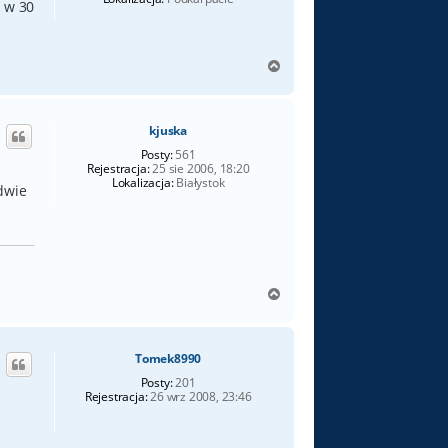
e w 30
N
a
g
ó
kjuska
r
ę
Posty:
561
Rejestracja:
25 sie 2006, 18:20
Lokalizacja:
Białystok
dwie
N
a
g
ó
Tomek8990
r
ę
Posty:
201
Rejestracja:
26 wrz 2008, 23:46