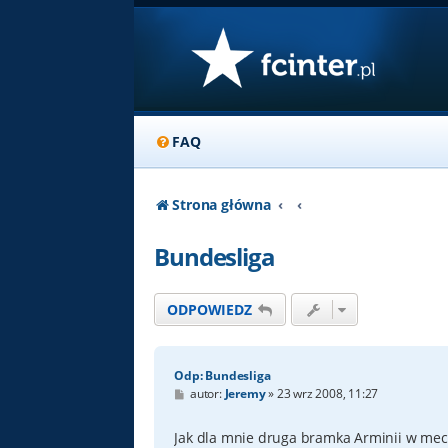
FAQ
Strona główna
Bundesliga
ODPOWIEDZ
Odp: Bundesliga
P
autor:
Jeremy
»
23 wrz 2008, 11:27
o
s
t
Jak dla mnie druga bramka Arminii w mec