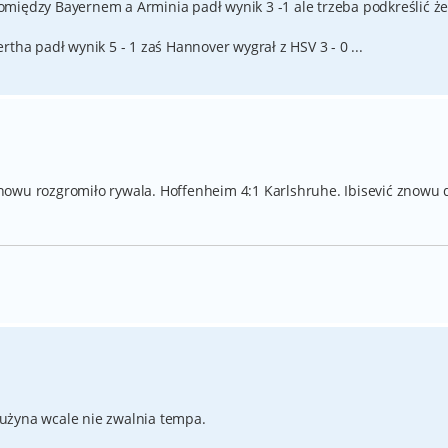
między Bayernem a Arminia padł wynik 3 -1 ale trzeba podkreślić ż
a padł wynik 5 - 1 zaś Hannover wygrał z HSV 3 - 0 ...
nowu rozgromiło rywala. Hoffenheim 4:1 Karlshruhe. Ibisević znowu 
drużyna wcale nie zwalnia tempa.