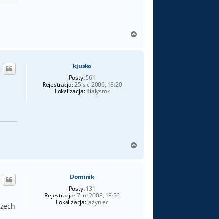
h
N
a
g
ó
kjuska
r
ę
Posty:
561
Rejestracja:
25 sie 2006, 18:20
Lokalizacja:
Białystok
N
a
g
ó
Dominik
r
ę
Posty:
131
Rejestracja:
7 lut 2008, 18:56
Lokalizacja:
Jażyniec
rzech