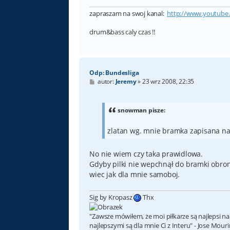
zapraszam na swoj kanal:
http://www.youtube
drum&bass caly czas !!
Odp: Bundesliga
P
autor:
Jeremy
»
23 wrz 2008, 22:35
o
s
t
snowman pisze:
zlatan wg. mnie bramka zapisana na
No nie wiem czy taka prawidlowa.
Gdyby pilki nie wepchnął do bramki obronc
wiec jak dla mnie samoboj.
Sig by Kropasz
Thx
"Zawsze mówiłem, że moi piłkarze są najlepsi na
najlepszymi są dla mnie Ci z Interu" - Jose Mour