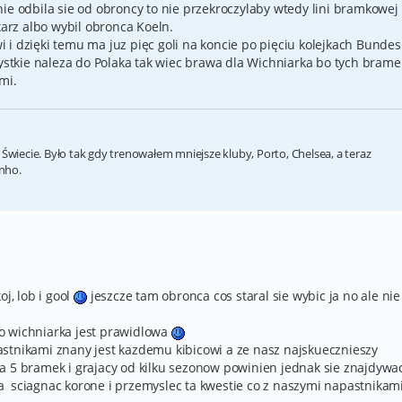
ie odbila sie od obroncy to nie przekroczylaby wtedy lini bramkowej 
rz albo wybil obronca Koeln.
i dzięki temu ma juz pięc goli na koncie po pięciu kolejkach Bundesl
zystkie naleza do Polaka tak wiec brawa dla Wichniarka bo tych brame
mi.
 Świecie. Było tak gdy trenowałem mniejsze kluby, Porto, Chelsea, a teraz
inho.
j, lob i gool
jeszcze tam obronca cos staral sie wybic ja no ale nie
o wichniarka jest prawidlowa
stnikami znany jest kazdemu kibicowi a ze nasz najskuecznieszy
a 5 bramek i grajacy od kilku sezonow powinien jednak sie znajdywa
 sciagnac korone i przemyslec ta kwestie co z naszymi napastnikami.