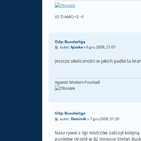
IO TI AMO <3 ~!!
Odp: Bundesliga
P
autor:
kjuska
»
6 gru 2008, 21:07
o
s
t
Jeszcze okoliczności w jakich padła ta br
Against Modern Football
Odp: Bundesliga
P
autor:
Dominik
»
7 gru 2008, 01:20
o
s
t
Nasz rywal z ligi mistrzów zaliczył kolej
punktów strzelił w 82 minucie Stefan Buc