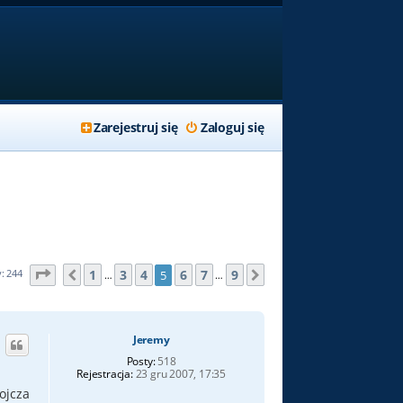
Zarejestruj się
Zaloguj się
Strona
5
z
9
1
3
4
6
7
9
y: 244
5
Poprzednia
Następna
…
…
Jeremy
Posty:
518
Rejestracja:
23 gru 2007, 17:35
ojcza