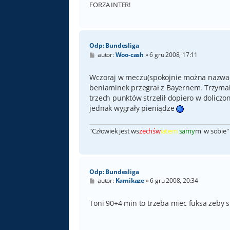
FORZA INTER!
Odp: Bundesliga
P
autor:
Woo-cash
»
6 gru 2008, 17:11
o
s
t
Wczoraj w meczu(spokojnie można nazwać 
beniaminek przegrał z Bayernem. Trzymał
trzech punktów strzelił dopiero w doliczo
jednak wygrały pieniądze
"Człowiek jest ws
zechśw
iatem
samy
m w sobie" 
Odp: Bundesliga
P
autor:
Kamikaze
»
6 gru 2008, 20:34
o
s
t
Toni 90+4 min to trzeba miec fuksa zeby s