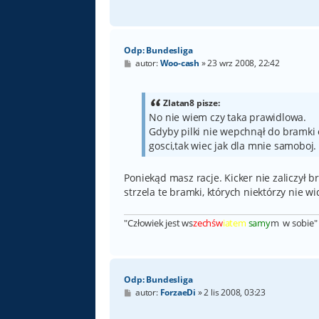
Odp: Bundesliga
P
autor:
Woo-cash
»
23 wrz 2008, 22:42
o
s
t
Zlatan8 pisze:
No nie wiem czy taka prawidlowa.
Gdyby pilki nie wepchnął do bramki 
gosci,tak wiec jak dla mnie samoboj.
Poniekąd masz racje. Kicker nie zaliczył 
strzela te bramki, których niektórzy nie wi
"Człowiek jest ws
zechśw
iatem
samy
m w sobie" 
Odp: Bundesliga
P
autor:
ForzaeDi
»
2 lis 2008, 03:23
o
s