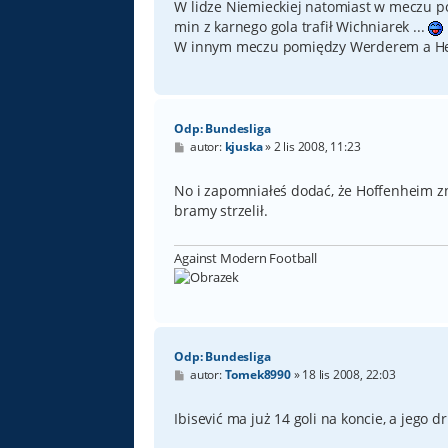
t
W lidze Niemieckiej natomiast w meczu po
min z karnego gola trafił Wichniarek ...
W innym meczu pomiędzy Werderem a Herth
Odp: Bundesliga
P
autor:
kjuska
»
2 lis 2008, 11:23
o
s
t
No i zapomniałeś dodać, że Hoffenheim z
bramy strzelił.
Against Modern Football
Odp: Bundesliga
P
autor:
Tomek8990
»
18 lis 2008, 22:03
o
s
t
Ibisević ma już 14 goli na koncie, a jego 