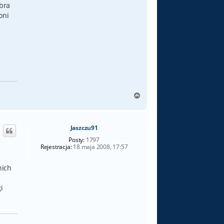
obra
oni
N
a
g
ó
Jaszczu91
r
ę
Posty:
1797
Rejestracja:
18 maja 2008, 17:57
nich
i