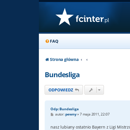
FAQ
Strona główna
Bundesliga
ODPOWIEDZ
Odp: Bundesliga
P
autor:
pewny
»
7 maja 2011, 22:07
o
s
t
nasz lubiany ostatnio Bayern z Ligi Mistrzó