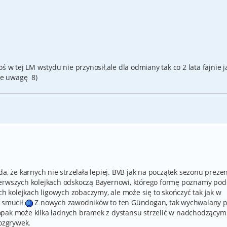
ś w tej LM wstydu nie przynosił,ale dla odmiany tak co 2 lata fajnie 
bie uwagę 8)
a, że karnych nie strzelała lepiej. BVB jak na początek sezonu preze
ierwszych kolejkach odskoczą Bayernowi, którego formę poznamy pod
ych kolejkach ligowych zobaczymy, ale może się to skończyć tak jak w
e smucił
Z nowych zawodników to ten Gündogan, tak wychwalany p
opak może kilka ładnych bramek z dystansu strzelić w nadchodzącym
rozgrywek.