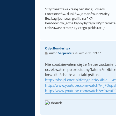
"Czy znasz taka krainę bez slangu osiedli
Force one'ów, dunków, jordanów, new air'y
Bez bagi jeansów, graffiti na PKP
Beat-box'ów, gdzie bębny łączą skills'y z temat
Odczuwasz stratę? Ty z tego piekła ratuj"
Odp: Bundesliga
P
autor:
Serpente
»
20 wrz 2011, 19:37
o
s
t
Nie spodziewałem się że Neuer zostanie ta
oczekiwałem,po prostu,myślałem że kibice 
koszulki Schalke a tu taki psikus...
http://ofsajd.onet.pl/fotogalerie/kibic ... -
http://www.youtube.com/watch?v=JFDupsP
http://www.youtube.com/watch?v=94euDQ