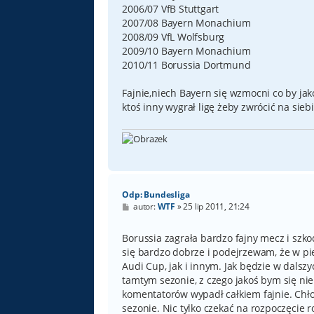
2006/07 VfB Stuttgart
2007/08 Bayern Monachium
2008/09 VfL Wolfsburg
2009/10 Bayern Monachium
2010/11 Borussia Dortmund
Fajnie,niech Bayern się wzmocni co by jako
ktoś inny wygrał ligę żeby zwrócić na sie
Odp: Bundesliga
P
autor:
WTF
»
25 lip 2011, 21:24
o
s
t
Borussia zagrała bardzo fajny mecz i szkod
się bardzo dobrze i podejrzewam, że w p
Audi Cup, jak i innym. Jak będzie w dalsz
tamtym sezonie, z czego jakoś bym się ni
komentatorów wypadł całkiem fajnie. Chł
sezonie. Nic tylko czekać na rozpoczęcie 