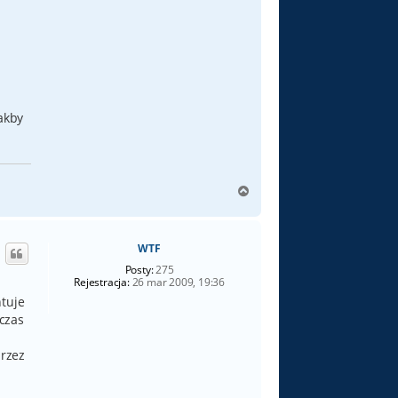
jakby
N
a
g
ó
WTF
r
ę
Posty:
275
Rejestracja:
26 mar 2009, 19:36
ntuje
czas
rzez