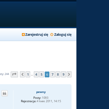
Zarejestruj się
Zaloguj się
Strona
6
z
9
1
4
5
7
8
9
sty: 244
6
Poprzednia
Następna
…
pewny
Posty:
1093
Rejestracja:
4 kwie 2011, 14:15