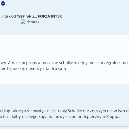
e
... i tak od 1997 roku... FORZA INTER
łuży. A nasz pogromca mocarne schalke kolejny mecz przegrało z mai
mieć tej naszej niemocy z ta drużyną
i,kapitalne przechwyty,akcje,strzały,Schalke nie znaczyło nic w tym 
rpuchar dałby niezłego kopa na nowy sezon podopiecznym Kloppa.