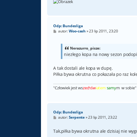
Odp: Bundesliga
P
autor:
Woo-cash
»
23 lip 2011, 23:20
o
s
t
Nerazurro_ pisze:
niezłego kopa na nowy sezon podop
A tak dostali ale kopa w dupę.
Piłka bywa okrutna co pokazała po raz kol
"Człowiek jest ws
zechśw
iatem
samy
m w sobie" 
Odp: Bundesliga
P
autor:
Serpente
»
23 lip 2011, 23:22
o
s
t
Tak,piłka bywa okrutna ale dzisiaj nie wygr