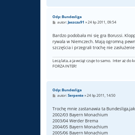
Odp: Bundesliga
P
autor:
Jaszczu91
»
24 lip 2011, 09:54
o
s
t
Bardzo podobała mi się gra Borussi. Klop
rywala w Niemczech. Mają ogromną pewność
szczęścia i przegrali trochę nie zasłużenie
Lecą lata, a ja wciąż czuje to samo. Inter aż do 
FORZA INTER!
Odp: Bundesliga
P
autor:
Serpente
»
24 lip 2011, 14:50
o
s
t
Trochę mnie zastanawia ta Bundesliga,jak 
2002/03 Bayern Monachium
2003/04 Werder Brema
2004/05 Bayern Monachium
2005/06 Bayern Monachium