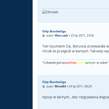
Odp: Bundesliga
P
autor:
Woo-cash
»
23 lip 2011, 23:56
o
s
t
Tak rozumiem Cię. Borussia przeważała w c
chciał że przegrali w karnych. Tak więc w
"Człowiek jest ws
zechśw
iatem
samy
m w sobie" 
Odp: Bundesliga
P
autor:
Klinsi64
»
24 lip 2011, 00:29
o
s
t
lepszy w karnych...bez rozgrywania dogry