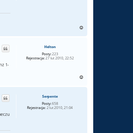
N
a
g
ó
Helton
r
ę
Posty:
223
Rejestracja:
27 lut 2010, 22:52
nz 1-
N
a
g
ó
Serpente
r
ę
Posty:
658
Rejestracja:
2 lut 2010, 21:04
meczu