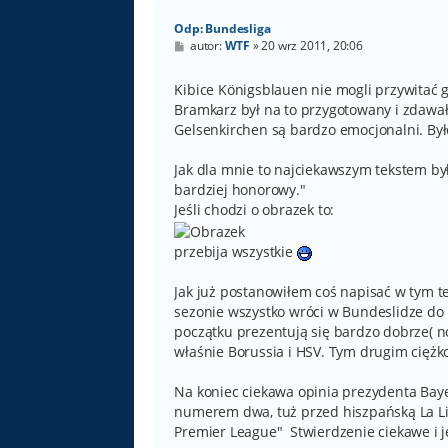
Odp: Bundesliga
P
autor:
WTF
»
20 wrz 2011, 20:06
o
s
t
Kibice Königsblauen nie mogli przywitać g
Bramkarz był na to przygotowany i zdawał 
Gelsenkirchen są bardzo emocjonalni. Był
Jak dla mnie to najciekawszym tekstem był
bardziej honorowy."
Jeśli chodzi o obrazek to:
przebija wszystkie
Jak już postanowiłem coś napisać w tym te
sezonie wszystko wróci w Bundeslidze do
początku prezentują się bardzo dobrze( 
właśnie Borussia i HSV. Tym drugim ciężk
Na koniec ciekawa opinia prezydenta Bay
numerem dwa, tuż przed hiszpańską La Lig
Premier League" Stwierdzenie ciekawe i je