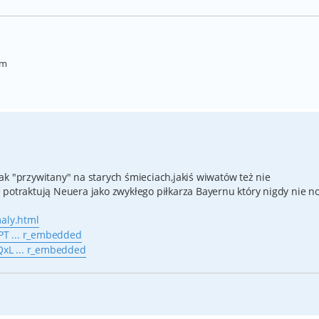
em
k "przywitany" na starych śmieciach,jakiś wiwatów też nie
potraktują Neuera jako zwykłego piłkarza Bayernu który nigdy nie no
maly.html
T ... r_embedded
xL ... r_embedded