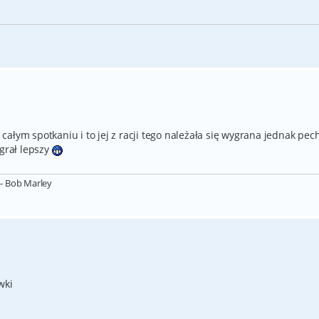
ałym spotkaniu i to jej z racji tego należała się wygrana jednak pec
ygrał lepszy
- Bob Marley
wki