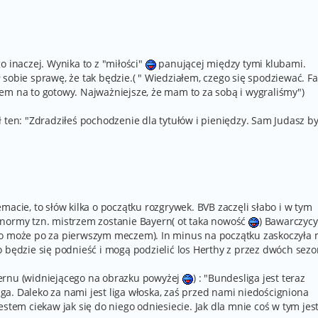
o inaczej. Wynika to z "miłości"
panującej między tymi klubami.
sobie sprawę, że tak będzie.( " Wiedziałem, czego się spodziewać. F
em na to gotowy. Najważniejsze, że mam to za sobą i wygraliśmy")
 ten: "Zdradziłeś pochodzenie dla tytułów i pieniędzy. Sam Judasz by
macie, to słów kilka o początku rozgrywek. BVB zaczęli słabo i w tym
 normy tzn. mistrzem zostanie Bayern( ot taka nowość
) Bawarczycy
no może po za pierwszym meczem). In minus na początku zaskoczyła
o będzie się podnieść i mogą podzielić los Herthy z przez dwóch sez
ernu (widniejącego na obrazku powyżej
) : "Bundesliga jest teraz
a. Daleko za nami jest liga włoska, zaś przed nami niedościgniona
stem ciekaw jak się do niego odniesiecie. Jak dla mnie coś w tym jest