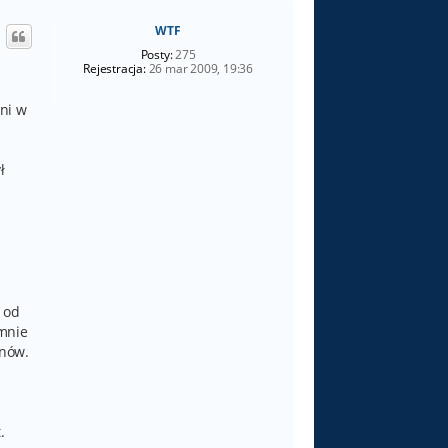
ó
WTF
r
ę
Posty:
275
Rejestracja:
26 mar 2009, 19:36
ani w
ł
 od
 mnie
onów.
.