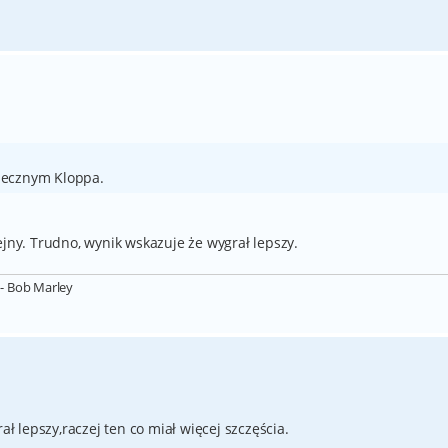
iecznym Kloppa.
ejny. Trudno, wynik wskazuje że wygrał lepszy.
- Bob Marley
ał lepszy,raczej ten co miał więcej szczęścia.