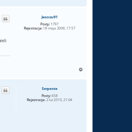
a
a
g
s
h
ó
Jaszczu91
r
ę
Posty:
1797
Rejestracja:
18 maja 2008, 17:57
ieli
N
a
g
ó
Serpente
r
ę
Posty:
658
Rejestracja:
2 lut 2010, 21:04