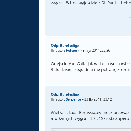
wygrali 8-1 na wyjezdzie z St. Pauli... heh
Odp: Bundesliga
P
autor:
Helton
»
7 maja 2011, 22:36
o
s
t
Odejscie Van Galla jak widac bayernowi s
3 do dzisiejszego dnia nie potrafię zrozu
Odp: Bundesliga
P
autor:
Serpente
»
23 lip 2011, 23:12
o
s
t
Wielka szkoda Borussi,cały mecz przeważal
a w karnych wygrali 4-2 ; ( Szkoda,Supe