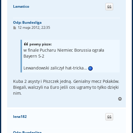
ó
Lamatico
r
ę
Odp: Bundesliga
P
12 maja 2012, 22:35
o
s
t
pewny pisze:
w finale Pucharu Niemiec Borussia ograła
Bayern 5-2
Lewandowski zaliczył hat-tricka...
Kuba 2 asysty i Piszczek jedną. Genialny mecz Polaków.
Biegali, walczyli na Euro jeśli cos ugramy to tylko dzięki
nim.
N
a
g
ó
lena182
r
ę
Odp: Bundesliga