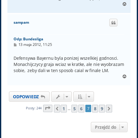
N
a
g
ó
sampam
r
ę
Odp: Bundesliga
P
13 maja 2012, 11:25
o
s
t
Defensywa Bayernu byla ponizej wszelkiej godnosci.
Monachijczycy graja wciaz w kratke, ale nie wyobrazam
sobie, zeby dali w ten sposob caial w finale LM.
N
a
g
ó
ODPOWIEDZ
r
ę
Strona
7
z
9
1
5
6
8
9
Posty: 244
7
Poprzednia
Następna
…
Przejdź do