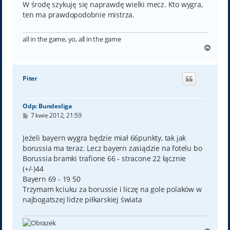
t
W środę szykuję się naprawdę wielki mecz. Kto wygra,
ten ma prawdopodobnie mistrza.
all in the game, yo, all in the game
N
a
g
ó
Piter
r
ę
Odp: Bundesliga
P
7 kwie 2012, 21:59
o
s
t
Jeżeli bayern wygra będzie miał 66punkty, tak jak
borussia ma teraz. Lecz bayern zasiądzie na fotelu bo
Borussia bramki trafione 66 - stracone 22 łącznie
(+/-)44
Bayern 69 - 19 50
Trzymam kciuku za borussie i liczę na gole polaków w
najbogatszej lidze piłkarskiej świata