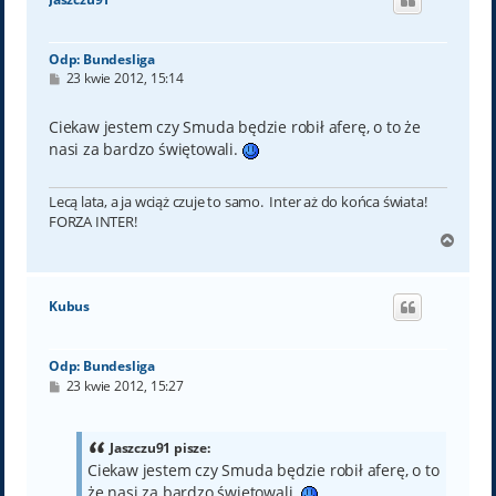
r
ę
Odp: Bundesliga
P
23 kwie 2012, 15:14
o
s
t
Ciekaw jestem czy Smuda będzie robił aferę, o to że
nasi za bardzo świętowali.
Lecą lata, a ja wciąż czuje to samo. Inter aż do końca świata!
FORZA INTER!
N
a
g
ó
Kubus
r
ę
Odp: Bundesliga
P
23 kwie 2012, 15:27
o
s
t
Jaszczu91 pisze:
Ciekaw jestem czy Smuda będzie robił aferę, o to
że nasi za bardzo świętowali.