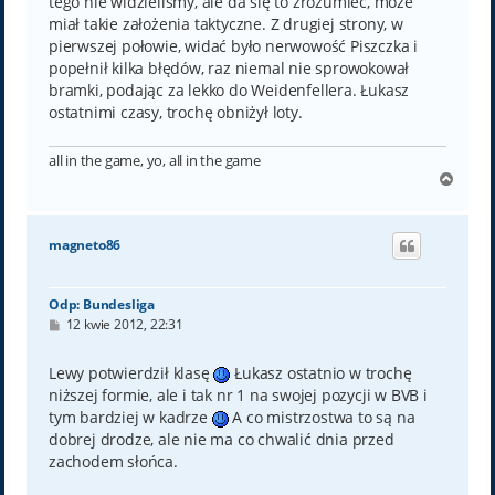
tego nie widzieliśmy, ale da się to zrozumieć, może
miał takie założenia taktyczne. Z drugiej strony, w
pierwszej połowie, widać było nerwowość Piszczka i
popełnił kilka błędów, raz niemal nie sprowokował
bramki, podając za lekko do Weidenfellera. Łukasz
ostatnimi czasy, trochę obniżył loty.
all in the game, yo, all in the game
N
a
g
ó
magneto86
r
ę
Odp: Bundesliga
P
12 kwie 2012, 22:31
o
s
t
Lewy potwierdził klasę
Łukasz ostatnio w trochę
niższej formie, ale i tak nr 1 na swojej pozycji w BVB i
tym bardziej w kadrze
A co mistrzostwa to są na
dobrej drodze, ale nie ma co chwalić dnia przed
zachodem słońca.