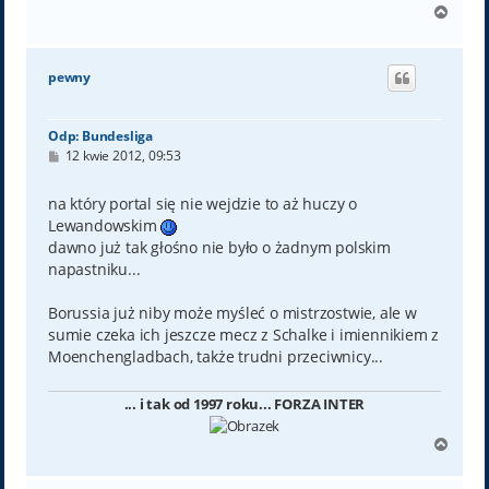
N
a
g
ó
pewny
r
ę
Odp: Bundesliga
P
12 kwie 2012, 09:53
o
s
t
na który portal się nie wejdzie to aż huczy o
Lewandowskim
dawno już tak głośno nie było o żadnym polskim
napastniku...
Borussia już niby może myśleć o mistrzostwie, ale w
sumie czeka ich jeszcze mecz z Schalke i imiennikiem z
Moenchengladbach, także trudni przeciwnicy...
... i tak od 1997 roku... FORZA INTER
N
a
g