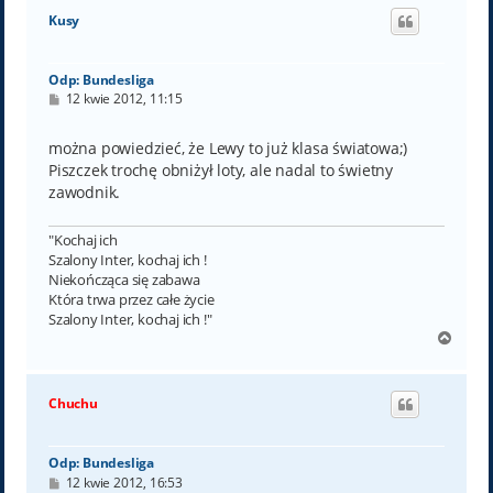
ó
Kusy
r
ę
Odp: Bundesliga
P
12 kwie 2012, 11:15
o
s
t
można powiedzieć, że Lewy to już klasa światowa;)
Piszczek trochę obniżył loty, ale nadal to świetny
zawodnik.
"Kochaj ich
Szalony Inter, kochaj ich !
Niekończąca się zabawa
Która trwa przez całe życie
Szalony Inter, kochaj ich !"
N
a
g
ó
Chuchu
r
ę
Odp: Bundesliga
P
12 kwie 2012, 16:53