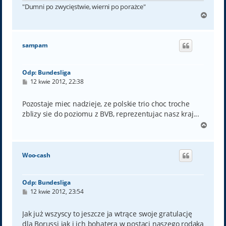
"Dumni po zwycięstwie, wierni po porażce"
N
a
g
ó
sampam
r
ę
Odp: Bundesliga
P
12 kwie 2012, 22:38
o
s
t
Pozostaje miec nadzieje, ze polskie trio choc troche
zblizy sie do poziomu z BVB, reprezentujac nasz kraj...
N
a
g
ó
Woo-cash
r
ę
Odp: Bundesliga
P
12 kwie 2012, 23:54
o
s
t
Jak już wszyscy to jeszcze ja wtrące swoje gratulację
dla Borussi jak i ich bohatera w postaci naszego rodaka