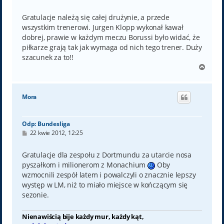
o
s
t
Gratulacje należą się całej drużynie, a przede
wszystkim trenerowi. Jurgen Klopp wykonał kawał
dobrej, prawie w każdym meczu Borussi było widać, że
piłkarze grają tak jak wymaga od nich tego trener. Duży
szacunek za to!!
N
a
g
ó
Mora
r
ę
Odp: Bundesliga
P
22 kwie 2012, 12:25
o
s
t
Gratulacje dla zespołu z Dortmundu za utarcie nosa
pyszałkom i milionerom z Monachium
Oby
wzmocnili zespół latem i powalczyli o znacznie lepszy
występ w LM, niż to miało miejsce w kończącym się
sezonie.
Nienawiścią bije każdy mur, każdy kąt,