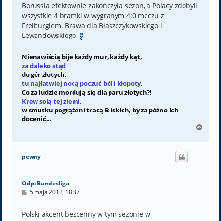
t
Borussia efektownie zakończyła sezon, a Polacy zdobyli
wszystkie 4 bramki w wygranym 4:0 meczu z
Freiburgiem. Brawa dla Błaszczykowskiego i
Lewandowskiego
Nienawiścią bije każdy mur, każdy kąt,
za daleko stąd
do gór złotych,
tu najłatwiej nocą poczuć ból i kłopoty,
Co za ludzie mordują się dla paru złotych?!
Krew solą tej ziemi,
w smutku pogrążeni tracą Bliskich, by za późno Ich
docenić...
N
a
g
ó
pewny
r
ę
Odp: Bundesliga
P
5 maja 2012, 18:37
o
s
t
Polski akcent bezcenny w tym sezonie w