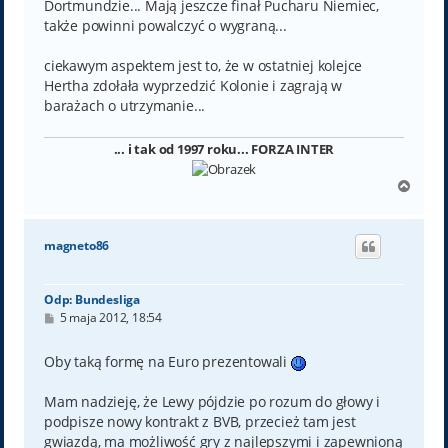
Dortmundzie... Mają jeszcze finał Pucharu Niemiec,
także powinni powalczyć o wygraną...
ciekawym aspektem jest to, że w ostatniej kolejce
Hertha zdołała wyprzedzić Kolonie i zagrają w
barażach o utrzymanie...
... i tak od 1997 roku... FORZA INTER
N
a
g
ó
magneto86
r
ę
Odp: Bundesliga
P
5 maja 2012, 18:54
o
s
t
Oby taką formę na Euro prezentowali
Mam nadzieję, że Lewy pójdzie po rozum do głowy i
podpisze nowy kontrakt z BVB, przecież tam jest
gwiazdą, ma możliwość gry z najlepszymi i zapewnioną