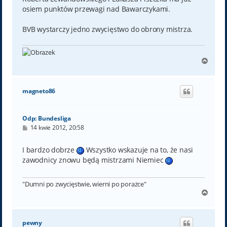
osiem punktów przewagi nad Bawarczykami.
BVB wystarczy jedno zwycięstwo do obrony mistrza.
N
a
g
ó
magneto86
r
ę
Odp: Bundesliga
P
14 kwie 2012, 20:58
o
s
t
I bardzo dobrze
Wszystko wskazuje na to, że nasi
zawodnicy znowu będą mistrzami Niemiec
"Dumni po zwycięstwie, wierni po porażce"
N
a
g
ó
pewny
r