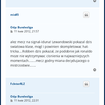
N
a
g
ó
mio85
r
ę
Odp: Bundesliga
P
11 kwie 2012, 21:57
o
s
t
alez mecz na signal-iduna! Lewandowski pokazal dzis
swiatowa klase, mogl i powinien skompletowac hat-
tricka....Robben dzis pokazal, ze podobnie jak ronaldo
moze nie wytrzymywac cisnienia w najwazniejszych
momentach........mecz godny miana decydujacego o
mistrzostwie.......
N
a
g
ó
FcInterRLZ
r
ę
Odp: Bundesliga
P
11 kwie 2012, 22:31
o