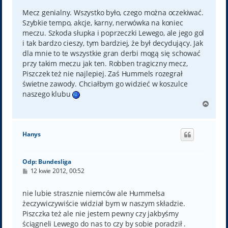
s
t
Mecz genialny. Wszystko było, czego można oczekiwać.
Szybkie tempo, akcje, karny, nerwówka na koniec
meczu. Szkoda słupka i poprzeczki Lewego, ale jego gol
i tak bardzo cieszy, tym bardziej, że był decydujący. Jak
dla mnie to te wszystkie gran derbi mogą się schować
przy takim meczu jak ten. Robben tragiczny mecz,
Piszczek też nie najlepiej. Zaś Hummels rozegrał
świetne zawody. Chciałbym go widzieć w koszulce
naszego klubu
N
a
g
ó
Hanys
r
ę
Odp: Bundesliga
P
12 kwie 2012, 00:52
o
s
t
nie lubie strasznie niemców ale Hummelsa
żeczywiczywiście widział bym w naszym składzie.
Piszczka też ale nie jestem pewny czy jakbyśmy
ściągneli Lewego do nas to czy by sobie poradził .