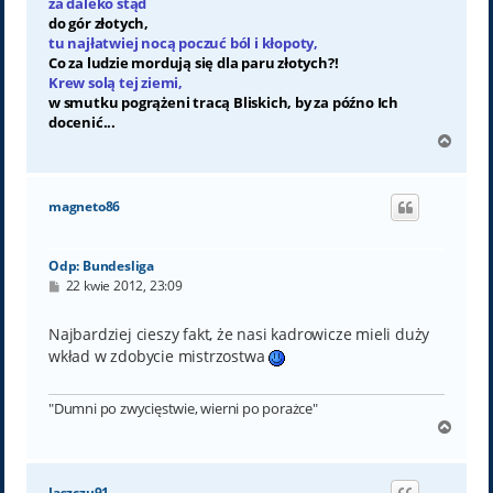
za daleko stąd
do gór złotych,
tu najłatwiej nocą poczuć ból i kłopoty,
Co za ludzie mordują się dla paru złotych?!
Krew solą tej ziemi,
w smutku pogrążeni tracą Bliskich, by za późno Ich
docenić...
N
a
g
ó
magneto86
r
ę
Odp: Bundesliga
P
22 kwie 2012, 23:09
o
s
t
Najbardziej cieszy fakt, że nasi kadrowicze mieli duży
wkład w zdobycie mistrzostwa
"Dumni po zwycięstwie, wierni po porażce"
N
a
g
ó
Jaszczu91