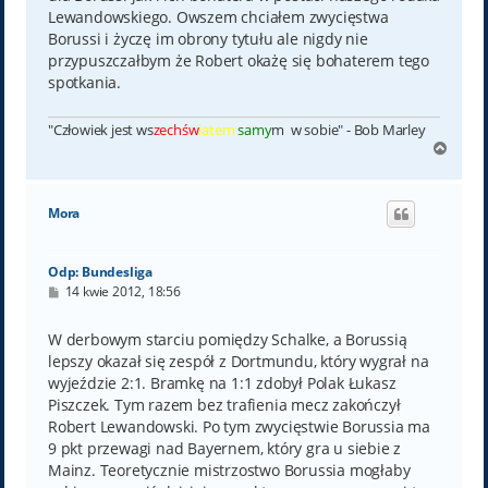
Lewandowskiego. Owszem chciałem zwycięstwa
Borussi i życzę im obrony tytułu ale nigdy nie
przypuszczałbym że Robert okażę się bohaterem tego
spotkania.
"Człowiek jest ws
zechśw
iatem
samy
m w sobie" - Bob Marley
N
a
g
ó
Mora
r
ę
Odp: Bundesliga
P
14 kwie 2012, 18:56
o
s
t
W derbowym starciu pomiędzy Schalke, a Borussią
lepszy okazał się zespół z Dortmundu, który wygrał na
wyjeździe 2:1. Bramkę na 1:1 zdobył Polak Łukasz
Piszczek. Tym razem bez trafienia mecz zakończył
Robert Lewandowski. Po tym zwycięstwie Borussia ma
9 pkt przewagi nad Bayernem, który gra u siebie z
Mainz. Teoretycznie mistrzostwo Borussia mogłaby