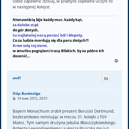
sobie zapewnić dzisiaj, w praktyce zapewne uczyni to
w następnej kolejce.
Nienawiścią bije każdy mur, każdy kąt,
za daleko stąd
do gór złotych,
tu najłatwiej nocą poczuć ból i kłopoty,
Co za ludzie mordują się dla paru złotych?!
Krew solą tej ziemi,
w smutku pogrążeni tracą Bliskich, by za późno Ich
docenić...
N
a
g
ó
and1
r
ę
Odp: Bundesliga
P
14 kwie 2012, 20:51
o
s
t
Bayern Monachium zrobił prezent Borussii Dortmund,
bezbramkowo remisując w meczu 31. kolejki z FSV
Mainz. Tym samym drużyna Jakuba Błaszczykowskiego,
Roberta Lewandowskiego i Łukasza Piszczka ma już