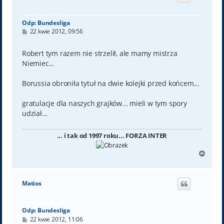
ę
Odp: Bundesliga
P
22 kwie 2012, 09:56
o
s
t
Robert tym razem nie strzelił, ale mamy mistrza
Niemiec...
Borussia obroniła tytuł na dwie kolejki przed końcem...
gratulacje dla naszych grajków... mieli w tym spory
udział...
... i tak od 1997 roku... FORZA INTER
N
a
g
ó
Matios
r
ę
Odp: Bundesliga
P
22 kwie 2012, 11:06