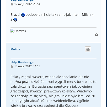
P
12 maja 2012, 23:54
o
s
t
Bravo!
podobało mi się tak samo jak Inter - Milan 4-
2
N
a
g
ó
Matios
r
ę
Odp: Bundesliga
P
13 maja 2012, 11:18
o
s
t
Polacy zagrali wczoraj wspaniałe spotkanie, ale nie
można powiedzieć, że to oni wygrali mecz, bo zrobiła to
cała drużyna. Borussia zaprezentowała jak powinien
grać zespół, stworzyli prawdziwy kolektyw. Wiadomo,
że zdarzyły im się błędy, ale grali nie z byle kim i od 30
minuty było widać też brak Weidenfellera. Ogólnie
wielkie brawa, w szczególności dla Kloppa:)