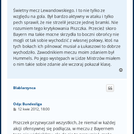
o
s
t
Świetny mecz Lewandowskiego. I to nie tylko ze
względu na gola. Był bardzo aktywny w ataku i tylko
pech sprawił, że nie strzelił jeszcze jednej bramki. Nie
rozumiem tego krytykowania Piszczka. Przecież skoro
Bayern ma takie mocne skrzydła to boczni obrońcy nie
mogli ot tak sobie wychodzić z własnej połowy, ktoś na
tych bokach ich pilnować musiał a Łukaszowi to dobrze
wychodziło. Zawodnikiem meczu moim zdaniem był
Hummels. Po jego występach w Lidze Mistrzów miałem
o nim takie sobie zdanie ale wczoraj pokazał klasę.
N
a
g
ó
Blablarzynca
r
ę
Odp: Bundesliga
P
12 kwie 2012, 18:00
o
s
t
Piszczek przyzwyczaił wszystkich, że niemal w każdej
akcji ofensywnej się podłącza, w meczu z Bayernem