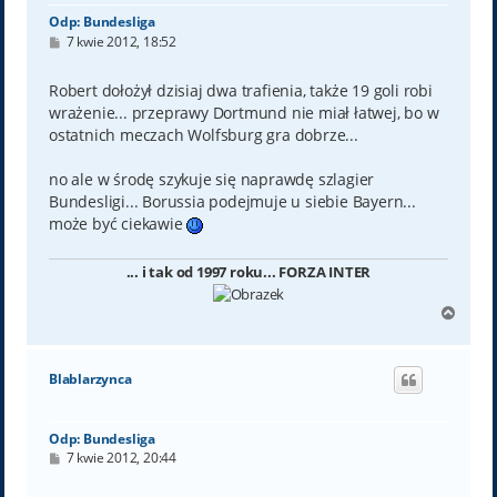
Odp: Bundesliga
P
7 kwie 2012, 18:52
o
s
t
Robert dołożył dzisiaj dwa trafienia, także 19 goli robi
wrażenie... przeprawy Dortmund nie miał łatwej, bo w
ostatnich meczach Wolfsburg gra dobrze...
no ale w środę szykuje się naprawdę szlagier
Bundesligi... Borussia podejmuje u siebie Bayern...
może być ciekawie
... i tak od 1997 roku... FORZA INTER
N
a
g
ó
Blablarzynca
r
ę
Odp: Bundesliga
P
7 kwie 2012, 20:44
o
s