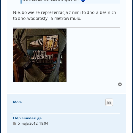
Nie, bo wie że reprezentacja z nimi to dno, a bez nich
to dno, wodorosty i 5 metrów mułu.
N
a
g
ó
Mora
r
ę
Odp: Bundesliga
P
5 maja 2012, 18:04
o
s