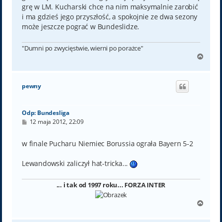
grę w LM. Kucharski chce na nim maksymalnie zarobić
i ma gdzieś jego przyszłość, a spokojnie ze dwa sezony
może jeszcze pograć w Bundeslidze.
"Dumni po zwycięstwie, wierni po porażce"
N
a
g
ó
pewny
r
ę
Odp: Bundesliga
P
12 maja 2012, 22:09
o
s
t
w finale Pucharu Niemiec Borussia ograła Bayern 5-2
Lewandowski zaliczył hat-tricka...
... i tak od 1997 roku... FORZA INTER
N
a
g