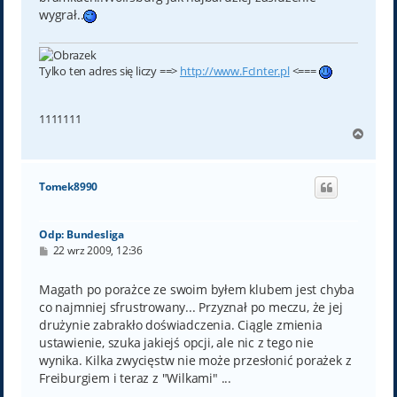
wygrał..
Tylko ten adres się liczy ==>
http://www.FcInter.pl
<===
1111111
N
a
g
ó
Tomek8990
r
ę
Odp: Bundesliga
P
22 wrz 2009, 12:36
o
s
t
Magath po porażce ze swoim byłem klubem jest chyba
co najmniej sfrustrowany... Przyznał po meczu, że jej
drużynie zabrakło doświadczenia. Ciągle zmienia
ustawienie, szuka jakiejś opcji, ale nic z tego nie
wynika. Kilka zwycięstw nie może przesłonić porażek z
Freiburgiem i teraz z "Wilkami" ...