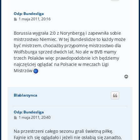
ę
Odp: Bundesliga
P
1 maja 2011, 20:16
o
s
t
Borussia wygrała 2:0 z Norynbergą i zapewniła sobie
mistrzostwo Niemiec. W tej Bundeslidze to każdy może
być mistrzem, chociażby przypomnę mistrzostwo dla
Wolfsburga sprzed dwóch lat. No ale w BVB mamy
trzech Polaków więc prawdopodobnie ich będziemy
najczęściej oglądać na Polsacie w meczach Ligi
Mistrzów
N
a
g
ó
Blablarzynca
r
ę
Odp: Bundesliga
P
1 maja 2011, 20:40
o
s
t
Na przestrzeni całego sezonu grali świetną piłkę.
Fajnie ich się oglądało i jeżeli nie osłabią się zanadto,