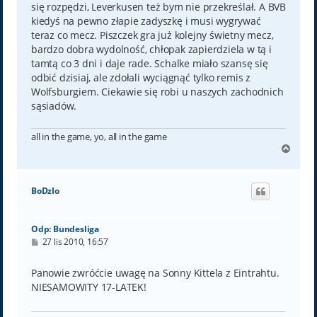
się rozpędzi, Leverkusen też bym nie przekreślał. A BVB
kiedyś na pewno złapie zadyszkę i musi wygrywać
teraz co mecz. Piszczek gra już kolejny świetny mecz,
bardzo dobra wydolność, chłopak zapierdziela w tą i
tamtą co 3 dni i daje rade. Schalke miało szansę się
odbić dzisiaj, ale zdołali wyciągnąć tylko remis z
Wolfsburgiem. Ciekawie się robi u naszych zachodnich
sąsiadów.
all in the game, yo, all in the game
N
a
g
ó
BoDzIo
r
ę
Odp: Bundesliga
P
27 lis 2010, 16:57
o
s
t
Panowie zwróćcie uwagę na Sonny Kittela z Eintrahtu.
NIESAMOWITY 17-LATEK!