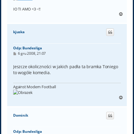
IO TI AMO <3 ~!!
N
a
g
ó
kjuska
r
ę
Odp: Bundesliga
P
6 gru 2008, 21:07
o
s
t
Jeszcze okoliczności w jakich padła ta bramka Toniego
to wogóle komedia.
Against Modern Football
N
a
g
ó
Dominik
r
ę
Odp: Bundesliga