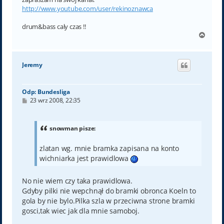
http://www.youtube.com/user/rekinoznawca
drum&bass caly czas !!
N
a
g
ó
Jeremy
r
ę
Odp: Bundesliga
P
23 wrz 2008, 22:35
o
s
t
snowman pisze:
zlatan wg. mnie bramka zapisana na konto
wichniarka jest prawidlowa
No nie wiem czy taka prawidlowa.
Gdyby pilki nie wepchnął do bramki obronca Koeln to
gola by nie bylo.Pilka szla w przeciwna strone bramki
gosci,tak wiec jak dla mnie samoboj.