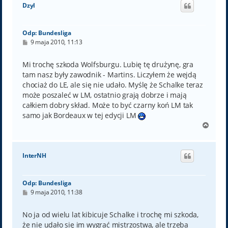
ó
Dzyl
r
ę
Odp: Bundesliga
P
9 maja 2010, 11:13
o
s
t
Mi trochę szkoda Wolfsburgu. Lubię tę drużynę, gra
tam nasz były zawodnik - Martins. Liczyłem że wejdą
chociaż do LE, ale się nie udało. Myślę że Schalke teraz
może poszaleć w LM, ostatnio grają dobrze i mają
całkiem dobry skład. Może to być czarny koń LM tak
samo jak Bordeaux w tej edycji LM
N
a
g
ó
InterNH
r
ę
Odp: Bundesliga
P
9 maja 2010, 11:38
o
s
t
No ja od wielu lat kibicuje Schalke i trochę mi szkoda,
że nie udało się im wygrać mistrzostwa, ale trzeba