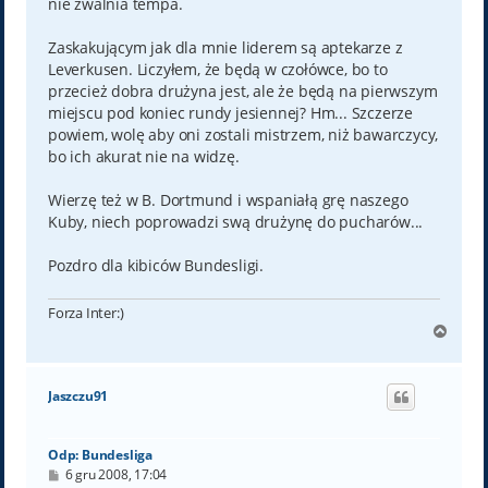
nie zwalnia tempa.
Zaskakującym jak dla mnie liderem są aptekarze z
Leverkusen. Liczyłem, że będą w czołówce, bo to
przecież dobra drużyna jest, ale że będą na pierwszym
miejscu pod koniec rundy jesiennej? Hm... Szczerze
powiem, wolę aby oni zostali mistrzem, niż bawarczycy,
bo ich akurat nie na widzę.
Wierzę też w B. Dortmund i wspaniałą grę naszego
Kuby, niech poprowadzi swą drużynę do pucharów...
Pozdro dla kibiców Bundesligi.
Forza Inter:)
N
a
g
ó
Jaszczu91
r
ę
Odp: Bundesliga
P
6 gru 2008, 17:04