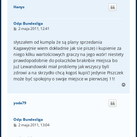
ó
Hanys
r
ę
Odp: Bundesliga
P
2 maja 2011, 12:41
o
s
t
słyszałem od kumpla że są plany sprzedania
Kagawy(nie wiem dokładnie jak sie pisze) i kupienie za
niego kilku wartościowych graczy na jego wzór! niestety
prawdopodobnie do polaczków braknbie miejsca bo
już Lewandowski miał problemy jak wszyscy byli
zdrowi a na skrzydło chcą kogoś kupić! jedynie Piszczek
może być spokojny o swoje miejsce w pierwszej 11!
N
a
g
ó
yoda79
r
ę
Odp: Bundesliga
P
2 maja 2011, 13:04
o
s