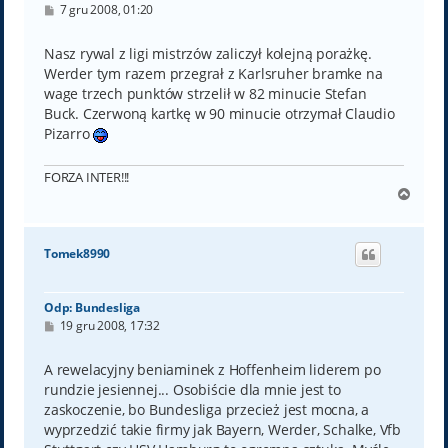
P
7 gru 2008, 01:20
o
s
t
Nasz rywal z ligi mistrzów zaliczył kolejną porażkę.
Werder tym razem przegrał z Karlsruher bramke na
wage trzech punktów strzelił w 82 minucie Stefan
Buck. Czerwoną kartkę w 90 minucie otrzymał Claudio
Pizarro
FORZA INTER!!!
N
a
g
ó
Tomek8990
r
ę
Odp: Bundesliga
P
19 gru 2008, 17:32
o
s
t
A rewelacyjny beniaminek z Hoffenheim liderem po
rundzie jesiennej... Osobiście dla mnie jest to
zaskoczenie, bo Bundesliga przecież jest mocna, a
wyprzedzić takie firmy jak Bayern, Werder, Schalke, Vfb