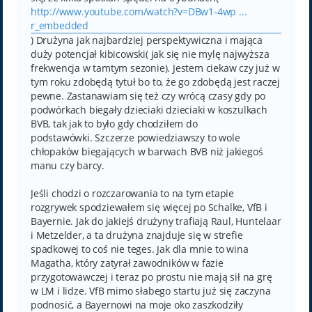
http://www.youtube.com/watch?v=DBw1-4wp ...
r_embedded
) Drużyna jak najbardziej perspektywiczna i mająca
duży potencjał kibicowski( jak się nie mylę najwyższa
frekwencja w tamtym sezonie). Jestem ciekaw czy już w
tym roku zdobędą tytuł bo to, że go zdobędą jest raczej
pewne. Zastanawiam się też czy wrócą czasy gdy po
podwórkach biegały dzieciaki dzieciaki w koszulkach
BVB, tak jak to było gdy chodziłem do
podstawówki. Szczerze powiedziawszy to wole
chłopaków biegających w barwach BVB niż jakiegoś
manu czy barcy.
Jeśli chodzi o rozczarowania to na tym etapie
rozgrywek spodziewałem się więcej po Schalke, VfB i
Bayernie. Jak do jakiejś drużyny trafiają Raul, Huntelaar
i Metzelder, a ta drużyna znajduje się w strefie
spadkowej to coś nie teges. Jak dla mnie to wina
Magatha, który zatyrał zawodników w fazie
przygotowawczej i teraz po prostu nie mają sił na grę
w LM i lidze. VfB mimo słabego startu już się zaczyna
podnosić, a Bayernowi na moje oko zaszkodziły