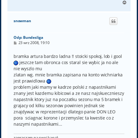
N
a
g
ó
snowman
r
ę
Odp: Bundesliga
P
23 wrz 2008, 19:10
o
s
t
bramka artura bardzo ladna !! stoicki spokoj, lob i gool
jeszcze tam obronca cos staral sie wybic ja no ale
nie wyszlo mu
zlatan wg. mnie bramka zapisana na konto wichniarka
jest prawidlowa
problem jaki mamy w kadrze polski z napastnikami
znany jest kazdemu kibicowi a ze nasz najskuecznieszy
napastnik ktory juz na poczatku sezonu ma 5 bramek i
grajacy od kilku sezonow powinien jednak sie
znajdywac w reprezentacji dlatego panie DON LEO
pora sciagnac korone i przemyslec ta kwestie co z
naszymi napastnikami...
zapraszam na swoj kanal: