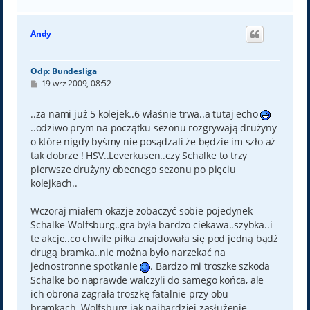
a
g
ó
Andy
r
ę
Odp: Bundesliga
P
19 wrz 2009, 08:52
o
s
t
..za nami już 5 kolejek..6 właśnie trwa..a tutaj echo
..odziwo prym na początku sezonu rozgrywają drużyny
o które nigdy byśmy nie posądzali że będzie im szło aż
tak dobrze ! HSV..Leverkusen..czy Schalke to trzy
pierwsze drużyny obecnego sezonu po pięciu
kolejkach..
Wczoraj miałem okazje zobaczyć sobie pojedynek
Schalke-Wolfsburg..gra była bardzo ciekawa..szybka..i
te akcje..co chwile piłka znajdowała się pod jedną bądź
drugą bramka..nie można było narzekać na
jednostronne spotkanie
. Bardzo mi troszke szkoda
Schalke bo naprawde walczyli do samego końca, ale
ich obrona zagrała troszkę fatalnie przy obu
bramkach..Wolfsburg jak najbardziej zasłużenie