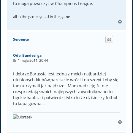
to mogą powalczyć w Champions League.
all in the game, yo, all in the game
N
a
g
ó
Serpente
r
ę
Odp: Bundesliga
P
1 maja 2011, 20:44
o
s
t
I dobrze,Borussia jest jedną z moich najbardziej
ulubionych klubów,nareszcie wrócili na szczyt i oby się
tam utrzymali jak najdłużej. Mam nadzieję że nie
rozsprzedają swoich najlepszych zawodników bo to
będzie kaplica i potwierdzi tylko to że dzisiejszy futbol
to kupa gówna...
N
a
g