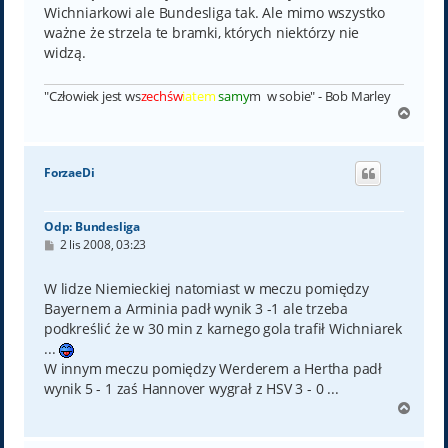
Wichniarkowi ale Bundesliga tak. Ale mimo wszystko
ważne że strzela te bramki, których niektórzy nie
widzą.
"Człowiek jest ws
zechśw
iatem
samy
m w sobie" - Bob Marley
N
a
g
ó
ForzaeDi
r
ę
Odp: Bundesliga
P
2 lis 2008, 03:23
o
s
t
W lidze Niemieckiej natomiast w meczu pomiędzy
Bayernem a Arminia padł wynik 3 -1 ale trzeba
podkreślić że w 30 min z karnego gola trafił Wichniarek
...
W innym meczu pomiędzy Werderem a Hertha padł
wynik 5 - 1 zaś Hannover wygrał z HSV 3 - 0 ...
N
a
g