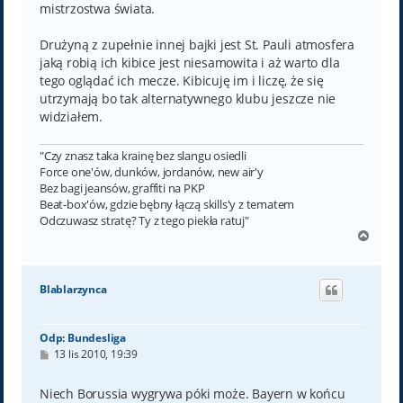
mistrzostwa świata.
Drużyną z zupełnie innej bajki jest St. Pauli atmosfera
jaką robią ich kibice jest niesamowita i aż warto dla
tego oglądać ich mecze. Kibicuję im i liczę, że się
utrzymają bo tak alternatywnego klubu jeszcze nie
widziałem.
"Czy znasz taka krainę bez slangu osiedli
Force one'ów, dunków, jordanów, new air'y
Bez bagi jeansów, graffiti na PKP
Beat-box'ów, gdzie bębny łączą skills'y z tematem
Odczuwasz stratę? Ty z tego piekła ratuj"
N
a
g
ó
Blablarzynca
r
ę
Odp: Bundesliga
P
13 lis 2010, 19:39
o
s
t
Niech Borussia wygrywa póki może. Bayern w końcu