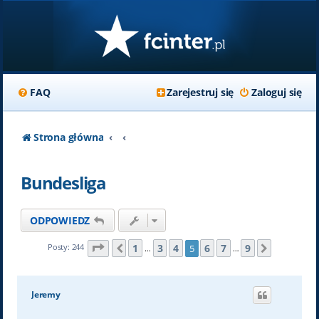
FAQ
Zarejestruj się
Zaloguj się
Strona główna
Bundesliga
ODPOWIEDZ
Strona
5
z
9
1
3
4
6
7
9
Posty: 244
5
Poprzednia
Następn
…
…
Jeremy