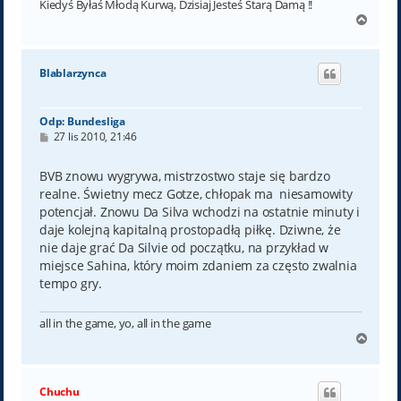
Kiedyś Byłaś Młodą Kurwą, Dzisiaj Jesteś Starą Damą !!
N
a
g
ó
Blablarzynca
r
ę
Odp: Bundesliga
P
27 lis 2010, 21:46
o
s
t
BVB znowu wygrywa, mistrzostwo staje się bardzo
realne. Świetny mecz Gotze, chłopak ma niesamowity
potencjał. Znowu Da Silva wchodzi na ostatnie minuty i
daje kolejną kapitalną prostopadłą piłkę. Dziwne, że
nie daje grać Da Silvie od początku, na przykład w
miejsce Sahina, który moim zdaniem za często zwalnia
tempo gry.
all in the game, yo, all in the game
N
a
g
ó
Chuchu
r