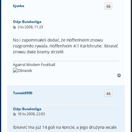
ó
kjuska
r
ę
Odp: Bundesliga
P
2 lis 2008, 11:23
o
s
t
No i zapomniałeś dodać, że Hoffenheim znowu
rozgromiło rywala. Hoffenheim 4:1 Karlshruhe. Ibisević
znowu dwie bramy strzelił.
Against Modern Football
N
a
g
ó
Tomek8990
r
ę
Odp: Bundesliga
P
18 lis 2008, 22:03
o
s
t
Ibisević ma już 14 goli na koncie, a jego drużyna wcale