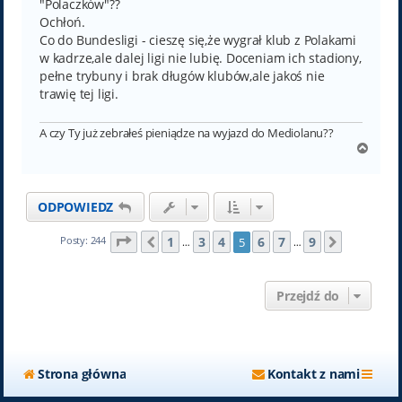
t
"Polaczków"??
Ochłoń.
Co do Bundesligi - cieszę się,że wygrał klub z Polakami
w kadrze,ale dalej ligi nie lubię. Doceniam ich stadiony,
pełne trybuny i brak długów klubów,ale jakoś nie
trawię tej ligi.
A czy Ty już zebrałeś pieniądze na wyjazd do Mediolanu??
N
a
g
ó
ODPOWIEDZ
r
ę
Strona
5
z
9
1
3
4
6
7
9
Posty: 244
5
Poprzednia
Następn
…
…
Przejdź do
Strona główna
Kontakt z nami