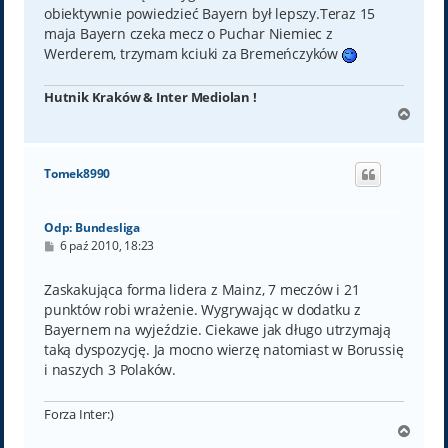
obiektywnie powiedzieć Bayern był lepszy.Teraz 15
maja Bayern czeka mecz o Puchar Niemiec z
Werderem, trzymam kciuki za Bremeńczyków
Hutnik Kraków & Inter Mediolan !
N
a
g
ó
Tomek8990
r
ę
Odp: Bundesliga
P
6 paź 2010, 18:23
o
s
t
Zaskakująca forma lidera z Mainz, 7 meczów i 21
punktów robi wrażenie. Wygrywając w dodatku z
Bayernem na wyjeździe. Ciekawe jak długo utrzymają
taką dyspozycję. Ja mocno wierzę natomiast w Borussię
i naszych 3 Polaków.
Forza Inter:)
N
a