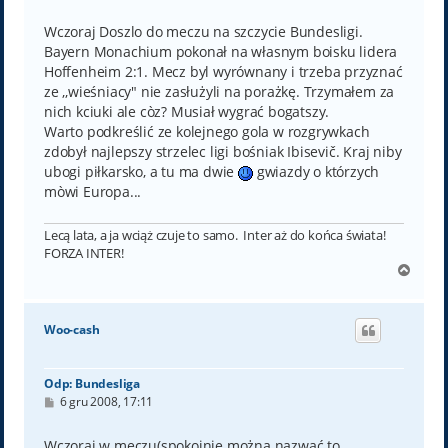
o
s
t
Wczoraj Doszlo do meczu na szczycie Bundesligi.
Bayern Monachium pokonał na własnym boisku lidera
Hoffenheim 2:1. Mecz byl wyrównany i trzeba przyznać
ze ,,wieśniacy" nie zasłużyli na porażkę. Trzymałem za
nich kciuki ale còz? Musiał wygrać bogatszy.
Warto podkreślić ze kolejnego gola w rozgrywkach
zdobył najlepszy strzelec ligi bośniak Ibisevič. Kraj niby
ubogi piłkarsko, a tu ma dwie
gwiazdy o którzych
mòwi Europa...
Lecą lata, a ja wciąż czuje to samo. Inter aż do końca świata!
FORZA INTER!
N
a
g
ó
Woo-cash
r
ę
Odp: Bundesliga
P
6 gru 2008, 17:11
o
s
t
Wczoraj w meczu(spokojnie można nazwać to