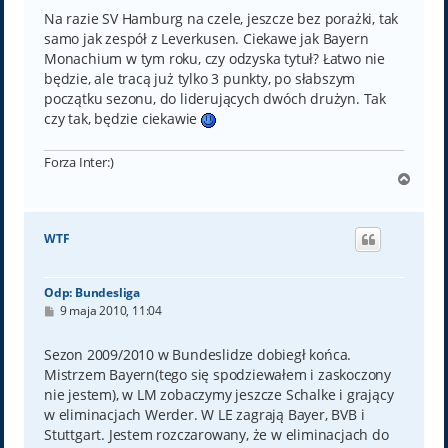
Na razie SV Hamburg na czele, jeszcze bez porażki, tak
samo jak zespół z Leverkusen. Ciekawe jak Bayern
Monachium w tym roku, czy odzyska tytuł? Łatwo nie
będzie, ale tracą już tylko 3 punkty, po słabszym
początku sezonu, do liderujących dwóch drużyn. Tak
czy tak, będzie ciekawie
Forza Inter:)
N
a
g
ó
WTF
r
ę
Odp: Bundesliga
P
9 maja 2010, 11:04
o
s
t
Sezon 2009/2010 w Bundeslidze dobiegł końca.
Mistrzem Bayern(tego się spodziewałem i zaskoczony
nie jestem), w LM zobaczymy jeszcze Schalke i grający
w eliminacjach Werder. W LE zagrają Bayer, BVB i
Stuttgart. Jestem rozczarowany, że w eliminacjach do