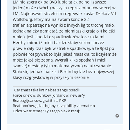
LM nie zagra ekipa BVB lubię tą ekipę no i zawsze
jeden( może dwóch) naszych reprezentantów więcej w
LM. Najlepszym strzelcem rozgrywek został Dzeko z VfL
Wolfsburg, który ma na swoim koncie 22
trafienia(patrząc na wyniki z innych lig to trochę mało,
jednak należy pamiętać, że niemiaszki grają o 4 kolejki
mniej). Jeśli chodzi o spadkowiczów to szkoda mi
Herthy, mimo iż mieli bardzo słaby sezon i przez
prawie cały czas byli w strefie spadkowej, a te 9pkt po
połowie rozgrywek to była jakaś masakra, to liczyłem że
może jakoś się zepną, wygrali kilka spotkań i mieli
szanse( niestety tylko matematyczne) na utrzymanie.
Stało się jednak inaczej i Berlin będzie bez najwyższej
klasy rozgrywkowej w przyszłym sezonie.
"Czy znasz taka krainę bez slangu osiedli
Force one'ów, dunków, jordanów, new air'y
Bez bagi jeansów, graffiti na PKP
Beat-box'ów, gdzie bębny łączą skills'y z tematem
Odczuwasz stratę? Ty z tego piekła ratuj"
N
a
g