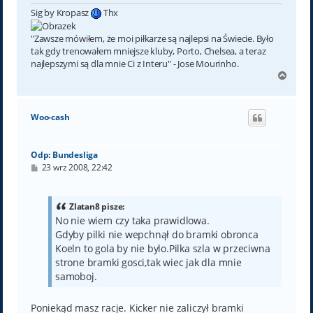
Sig by Kropasz
Thx
"Zawsze mówiłem, że moi piłkarze są najlepsi na Świecie. Było
tak gdy trenowałem mniejsze kluby, Porto, Chelsea, a teraz
najlepszymi są dla mnie Ci z Interu" - Jose Mourinho.
N
a
g
ó
Woo-cash
r
ę
Odp: Bundesliga
P
23 wrz 2008, 22:42
o
s
t
Zlatan8 pisze:
No nie wiem czy taka prawidlowa.
Gdyby pilki nie wepchnął do bramki obronca
Koeln to gola by nie bylo.Pilka szla w przeciwna
strone bramki gosci,tak wiec jak dla mnie
samoboj.
Poniekąd masz racje. Kicker nie zaliczył bramki