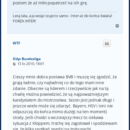
poziom że aż miło popatrzeć na ich grę.
Lecą lata, a ja wciąż czuje to samo. Inter aż do końca świata!
FORZA INTER!
N
a
g
ó
WTF
r
ę
Odp: Bundesliga
P
13 lis 2010, 18:01
o
s
t
Cieszy mnie dobra postawa BVB i muszę się zgodzić, że
grają ładnie, czy najładniej co do tego mam inne
zdanie. Obecnie są liderem i rzeczywiście jak na tą
chwilę można powiedzieć, że są najpoważniejszym
kandydatem do mistrzostwa. Sezon jest jednak długi i
jeszcze wiele może się zdarzyć. Bayern, HSV i inni nie
odpuszczą do końca mimo dużej( na ten moment)
straty. Jeśli chodzi o wczorajszy mecz to ciekawa
sytuacja z Kloppem, trochę się zagotował i spodziewam
się, że kilka spotkań spędzi na trybunach(