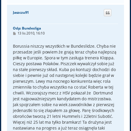
g
ó
Jaszczu91
r
ę
Odp: Bundesliga
P
13 lis 2010, 16:10
o
s
t
Borussia niszczy wszystkich w Bundeslidze. Chyba nie
przesadze jeśli powiem że grają teraz chyba najlepszą
piłkę w Europie. Spora w tym zasługa trenera Kloppa.
Cieszy postawa Polaków. Piszczek wywalczył sobie już
na stałe pierwszy skład. Kuba po kontuzji dochodzi do
siebie i pewnie już od następnej kolejki będzie grał w
pierwszym. Lewy ma nocnego konkurenta więc rola
zmienniła to chyba wszystko na co stać Roberta w tej
chwili. Wczorajszy mecz z HSV pokazał że Dortmund
jest najpoważniejszym kandydatem do mistrzostwa.
Jak spojrzałem sobie na wiek zawodników z pierwszej
jedenastki to się złapałem za głowę. Parę środkowych
obrońców tworzą 21 letni Hummels i 22letni Subotić.
Więcej niż 25 lat ma tylko bramkarz! Ta drużyna jest
nastawiana na progres a już teraz osiągnęła taki