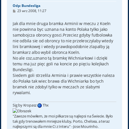
Odp: Bundesliga
P
23 wrz 2008, 11:27
o
s
t
Jak dla mnie druga bramka Arminii w meczu z Koeln
nie powinna byc uznana na konto Polaka tylko jako
samobojcza obroncy gosci.Przeciez gdyby futbolowka
nie odbila sie od obroncy to nie przekroczylaby wtedy
lini bramkowej i wtedy prawdopodobnie zlapalby ją
bramkarz albo wybil obronca Koeln.
No ale coz,uznano tą bramkę Wichniarkowi i dzięki
temu ma juz pięc goli na koncie po pięciu kolejkach
Bundesligi.
Siedem goli strzelila Arminia i prawie wszystkie naleza
do Polaka tak wiec brawa dla Wichniarka bo tych
bramek nie zdobyl tylko w meczach ze slabymi
rywalami.
Sig by Kropasz
Thx
"Zawsze mówiłem, że moi piłkarze są najlepsi na Świecie. Było
tak gdy trenowałem mniejsze kluby, Porto, Chelsea, a teraz
najlepszymi są dla mnie Ci z Interu" - Jose Mourinho.