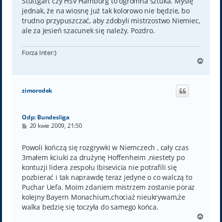
Stuttgart czy HSV Hamburg to ogromna sztuka. Myślę
jednak, że na wiosnę już tak kolorowo nie będzie, bo
trudno przypuszczać, aby zdobyli mistrzostwo Niemiec,
ale za jesień szacunek się należy. Pozdro.
Forza Inter:)
N
a
g
ó
zimorodek
r
ę
Odp: Bundesliga
P
20 kwie 2009, 21:50
o
s
t
Powoli kończą się rozgrywki w Niemczech , cały czas
3małem kciuki za drużynę Hoffenheim ,niestety po
kontuzji lidera zespołu Ibisevicia nie potrafili się
pozbierać i tak naprawdę teraz jedyne o co walczą to
Puchar Uefa. Moim zdaniem mistrzem zostanie poraz
kolejny Bayern Monachium,chociaż nieukrywam,że
walka bedzię się toczyła do samego końca.
N