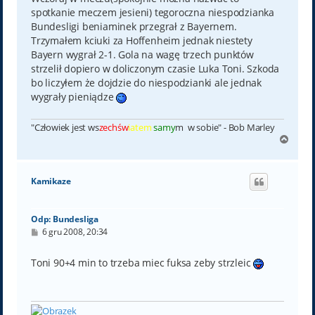
spotkanie meczem jesieni) tegoroczna niespodzianka
Bundesligi beniaminek przegrał z Bayernem.
Trzymałem kciuki za Hoffenheim jednak niestety
Bayern wygrał 2-1. Gola na wagę trzech punktów
strzelił dopiero w doliczonym czasie Luka Toni. Szkoda
bo liczyłem że dojdzie do niespodzianki ale jednak
wygrały pieniądze
"Człowiek jest ws
zechśw
iatem
samy
m w sobie" - Bob Marley
N
a
g
ó
Kamikaze
r
ę
Odp: Bundesliga
P
6 gru 2008, 20:34
o
s
t
Toni 90+4 min to trzeba miec fuksa zeby strzleic