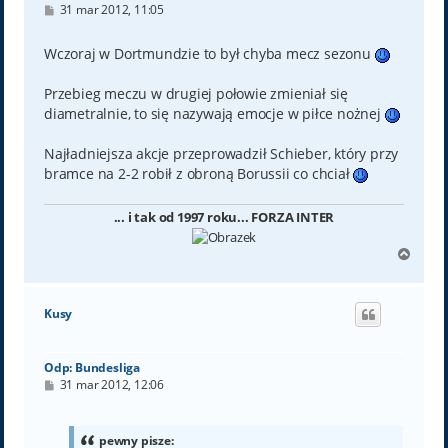
P
31 mar 2012, 11:05
o
s
t
Wczoraj w Dortmundzie to był chyba mecz sezonu
Przebieg meczu w drugiej połowie zmieniał się
diametralnie, to się nazywają emocje w piłce nożnej
Najładniejsza akcje przeprowadził Schieber, który przy
bramce na 2-2 robił z obroną Borussii co chciał
... i tak od 1997 roku... FORZA INTER
N
a
g
ó
Kusy
r
ę
Odp: Bundesliga
P
31 mar 2012, 12:06
o
s
t
pewny pisze: