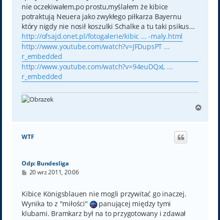
nie oczekiwałem,po prostu,myślałem że kibice
potraktują Neuera jako zwykłego piłkarza Bayernu
który nigdy nie nosił koszulki Schalke a tu taki psikus...
http://ofsajd.onet.pl/fotogalerie/kibic ... -maly.html
http://www.youtube.com/watch?v=JFDupsPT ...
r_embedded
http://www.youtube.com/watch?v=94euDQxL ...
r_embedded
N
a
g
ó
WTF
r
ę
Odp: Bundesliga
P
20 wrz 2011, 20:06
o
s
t
Kibice Königsblauen nie mogli przywitać go inaczej.
Wynika to z "miłości"
panującej między tymi
klubami. Bramkarz był na to przygotowany i zdawał