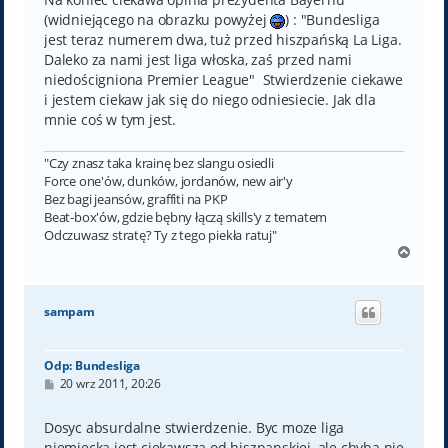
(widniejącego na obrazku powyżej
) : "Bundesliga
jest teraz numerem dwa, tuż przed hiszpańską La Liga.
Daleko za nami jest liga włoska, zaś przed nami
niedościgniona Premier League" Stwierdzenie ciekawe
i jestem ciekaw jak się do niego odniesiecie. Jak dla
mnie coś w tym jest.
"Czy znasz taka krainę bez slangu osiedli
Force one'ów, dunków, jordanów, new air'y
Bez bagi jeansów, graffiti na PKP
Beat-box'ów, gdzie bębny łączą skills'y z tematem
Odczuwasz stratę? Ty z tego piekła ratuj"
N
a
g
ó
sampam
r
ę
Odp: Bundesliga
P
20 wrz 2011, 20:26
o
s
t
Dosyc absurdalne stwierdzenie. Byc moze liga
niemiecka jest ciekawsza od hiszpanskiej, ale chyba nie