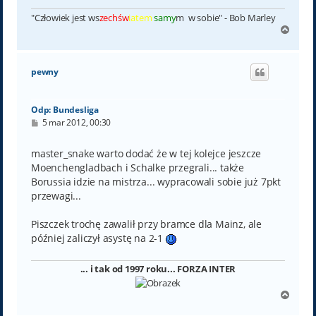
"Człowiek jest ws
zechśw
iatem
samy
m w sobie" - Bob Marley
N
a
g
ó
pewny
r
ę
Odp: Bundesliga
P
5 mar 2012, 00:30
o
s
t
master_snake warto dodać że w tej kolejce jeszcze
Moenchengladbach i Schalke przegrali... także
Borussia idzie na mistrza... wypracowali sobie już 7pkt
przewagi...
Piszczek trochę zawalił przy bramce dla Mainz, ale
później zaliczył asystę na 2-1
... i tak od 1997 roku... FORZA INTER
N
a