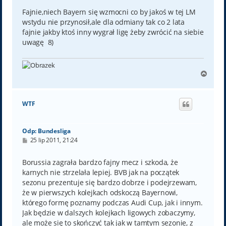
Fajnie,niech Bayern się wzmocni co by jakoś w tej LM
wstydu nie przynosił,ale dla odmiany tak co 2 lata
fajnie jakby ktoś inny wygrał ligę żeby zwrócić na siebie
uwagę 8)
N
a
g
ó
WTF
r
ę
Odp: Bundesliga
P
25 lip 2011, 21:24
o
s
t
Borussia zagrała bardzo fajny mecz i szkoda, że
karnych nie strzelała lepiej. BVB jak na początek
sezonu prezentuje się bardzo dobrze i podejrzewam,
że w pierwszych kolejkach odskoczą Bayernowi,
którego formę poznamy podczas Audi Cup, jak i innym.
Jak będzie w dalszych kolejkach ligowych zobaczymy,
ale może się to skończyć tak jak w tamtym sezonie, z