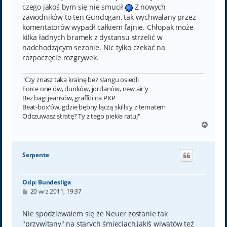
czego jakoś bym się nie smucił
Z nowych
zawodników to ten Gündogan, tak wychwalany przez
komentatorów wypadł całkiem fajnie. Chłopak może
kilka ładnych bramek z dystansu strzelić w
nadchodzącym sezonie. Nic tylko czekać na
rozpoczęcie rozgrywek.
"Czy znasz taka krainę bez slangu osiedli
Force one'ów, dunków, jordanów, new air'y
Bez bagi jeansów, graffiti na PKP
Beat-box'ów, gdzie bębny łączą skills'y z tematem
Odczuwasz stratę? Ty z tego piekła ratuj"
N
a
g
ó
Serpente
r
ę
Odp: Bundesliga
P
20 wrz 2011, 19:37
o
s
t
Nie spodziewałem się że Neuer zostanie tak
"przywitany" na starych śmieciach,jakiś wiwatów też