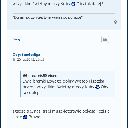
wszystkim świetny meczy Kuby
Oby tak dalej !
"Dumni po zwycięstwie, wierni po porażce"
N
a
g
ó
Kusy
r
ę
Odp: Bundesliga
P
26 lut 2012, 20:53
o
s
t
magneto86 pisze:
Dwie bramki Lewego, dobry występ Piszczka i
przede wszystkim świetny meczy Kuby
Oby
tak dalej !
zgadza się, nasi trzej muszkieterowie pokazali dzisiaj
klasę
Brawo!