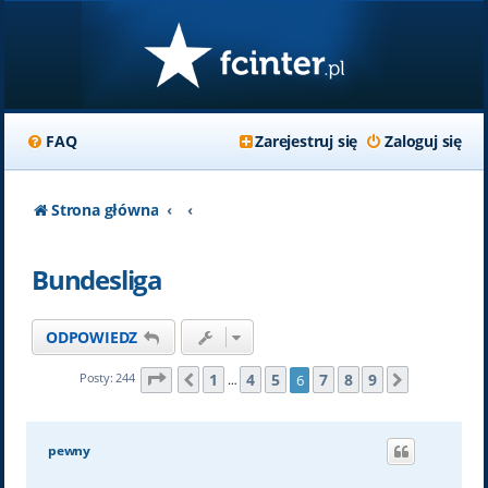
FAQ
Zarejestruj się
Zaloguj się
Strona główna
Bundesliga
ODPOWIEDZ
Strona
6
z
9
1
4
5
7
8
9
Posty: 244
6
Poprzednia
Następna
…
pewny