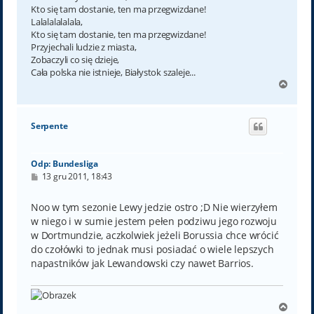
Kto się tam dostanie, ten ma przegwizdane!
Lalalalalalala,
Kto się tam dostanie, ten ma przegwizdane!
Przyjechali ludzie z miasta,
Zobaczyli co się dzieje,
Cała polska nie istnieje, Białystok szaleje...
N
a
g
ó
Serpente
r
ę
Odp: Bundesliga
P
13 gru 2011, 18:43
o
s
t
Noo w tym sezonie Lewy jedzie ostro ;D Nie wierzyłem
w niego i w sumie jestem pełen podziwu jego rozwoju
w Dortmundzie, aczkolwiek jeżeli Borussia chce wrócić
do czołówki to jednak musi posiadać o wiele lepszych
napastników jak Lewandowski czy nawet Barrios.
N