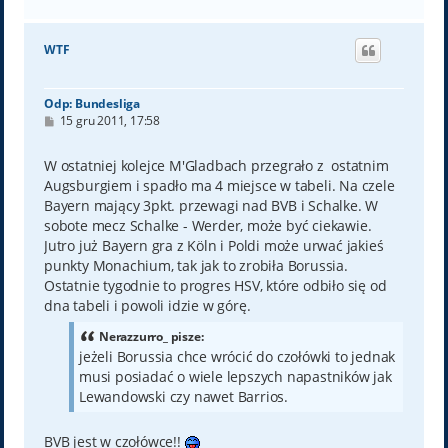
a
g
ó
WTF
r
ę
Odp: Bundesliga
P
15 gru 2011, 17:58
o
s
t
W ostatniej kolejce M'Gladbach przegrało z ostatnim
Augsburgiem i spadło ma 4 miejsce w tabeli. Na czele
Bayern mający 3pkt. przewagi nad BVB i Schalke. W
sobote mecz Schalke - Werder, może być ciekawie.
Jutro już Bayern gra z Köln i Poldi może urwać jakieś
punkty Monachium, tak jak to zrobiła Borussia.
Ostatnie tygodnie to progres HSV, które odbiło się od
dna tabeli i powoli idzie w górę.
Nerazzurro_ pisze:
jeżeli Borussia chce wrócić do czołówki to jednak
musi posiadać o wiele lepszych napastników jak
Lewandowski czy nawet Barrios.
BVB jest w czołówce!!