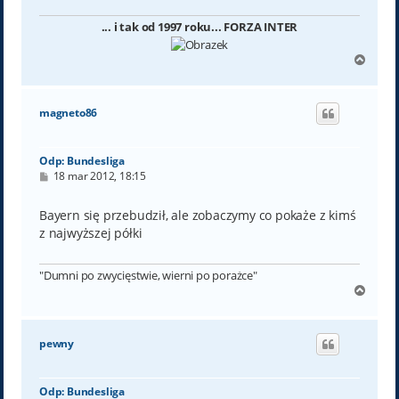
... i tak od 1997 roku... FORZA INTER
N
a
g
ó
magneto86
r
ę
Odp: Bundesliga
P
18 mar 2012, 18:15
o
s
t
Bayern się przebudził, ale zobaczymy co pokaże z kimś
z najwyższej półki
"Dumni po zwycięstwie, wierni po porażce"
N
a
g
ó
pewny
r
ę
Odp: Bundesliga