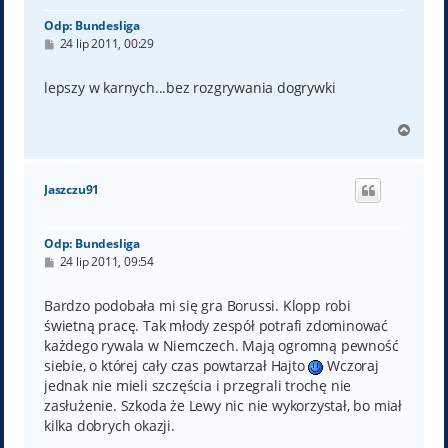
Odp: Bundesliga
P
24 lip 2011, 00:29
o
s
t
lepszy w karnych...bez rozgrywania dogrywki
N
a
g
ó
Jaszczu91
r
ę
Odp: Bundesliga
P
24 lip 2011, 09:54
o
s
t
Bardzo podobała mi się gra Borussi. Klopp robi
świetną pracę. Tak młody zespół potrafi zdominować
każdego rywala w Niemczech. Mają ogromną pewność
siebie, o której cały czas powtarzał Hajto
Wczoraj
jednak nie mieli szczęścia i przegrali trochę nie
zasłużenie. Szkoda że Lewy nic nie wykorzystał, bo miał
kilka dobrych okazji.