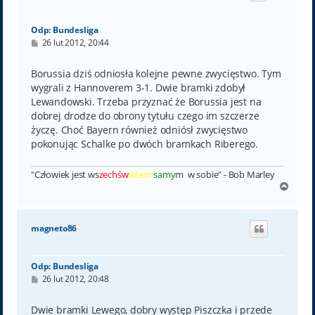
ę
Odp: Bundesliga
P
26 lut 2012, 20:44
o
s
t
Borussia dziś odniosła kolejne pewne zwycięstwo. Tym
wygrali z Hannoverem 3-1. Dwie bramki zdobył
Lewandowski. Trzeba przyznać że Borussia jest na
dobrej drodze do obrony tytułu czego im szczerze
życzę. Choć Bayern również odniósł zwycięstwo
pokonując Schalke po dwóch bramkach Riberego.
"Człowiek jest ws
zechśw
iatem
samy
m w sobie" - Bob Marley
N
a
g
ó
magneto86
r
ę
Odp: Bundesliga
P
26 lut 2012, 20:48
o
s
t
Dwie bramki Lewego, dobry występ Piszczka i przede