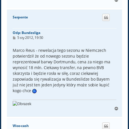
a
g
ó
Serpente
r
ę
Odp: Bundesliga
P
5 sty 2012, 19:50
o
s
t
Marco Reus - rewelacja tego sezonu w Niemczech
potwierdził że od nowego sezonu będzie
reprezentował barwy Dortmundu, cena za niego ma
wynosić 18 mln. Ciekawy transfer, na pewno BVB
skorzysta i będzie rosła w siłę, coraz ciekawiej
zapowiada się rywalizacja w Bundeslidze bo Bayern
już nie jest ten jeden jedyny który może sobie kupić
kogo chce
N
a
g
ó
Woo-cash
r