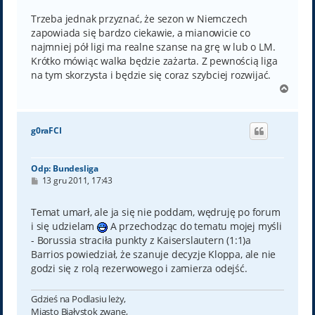
Trzeba jednak przyznać, że sezon w Niemczech
zapowiada się bardzo ciekawie, a mianowicie co
najmniej pół ligi ma realne szanse na grę w lub o LM.
Krótko mówiąc walka będzie zażarta. Z pewnością liga
na tym skorzysta i będzie się coraz szybciej rozwijać.
N
a
g
ó
g0raFCI
r
ę
Odp: Bundesliga
P
13 gru 2011, 17:43
o
s
t
Temat umarł, ale ja się nie poddam, wędruję po forum
i się udzielam
A przechodząc do tematu mojej myśli
- Borussia straciła punkty z Kaiserslautern (1:1)a
Barrios powiedział, że szanuje decyzje Kloppa, ale nie
godzi się z rolą rezerwowego i zamierza odejść.
Gdzieś na Podlasiu leży,
Miasto Białystok zwane,