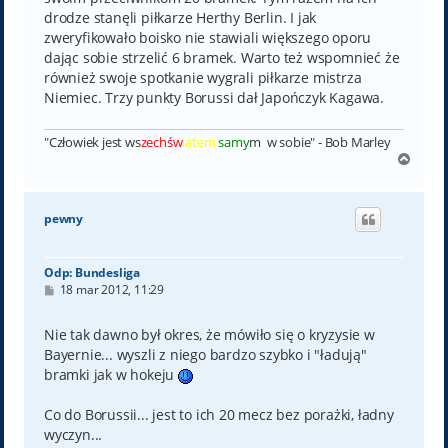
drodze stanęli piłkarze Herthy Berlin. I jak
zweryfikowało boisko nie stawiali większego oporu
dając sobie strzelić 6 bramek. Warto też wspomnieć że
również swoje spotkanie wygrali piłkarze mistrza
Niemiec. Trzy punkty Borussi dał Japończyk Kagawa.
"Człowiek jest ws
zechśw
iatem
samy
m w sobie" - Bob Marley
N
a
g
ó
pewny
r
ę
Odp: Bundesliga
P
18 mar 2012, 11:29
o
s
t
Nie tak dawno był okres, że mówiło się o kryzysie w
Bayernie... wyszli z niego bardzo szybko i "ładują"
bramki jak w hokeju
Co do Borussii... jest to ich 20 mecz bez porażki, ładny
wyczyn...