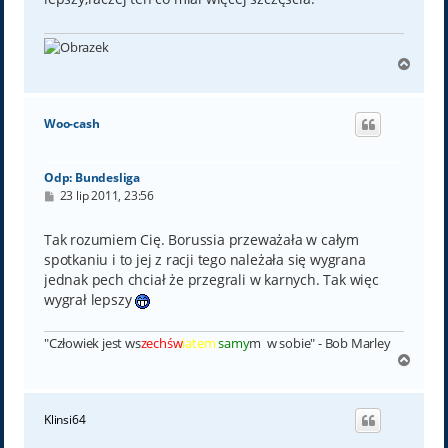
N
a
g
ó
Woo-cash
r
ę
Odp: Bundesliga
P
23 lip 2011, 23:56
o
s
t
Tak rozumiem Cię. Borussia przeważała w całym
spotkaniu i to jej z racji tego należała się wygrana
jednak pech chciał że przegrali w karnych. Tak więc
wygrał lepszy
"Człowiek jest ws
zechśw
iatem
samy
m w sobie" - Bob Marley
N
a
g
ó
Klinsi64
r
ę