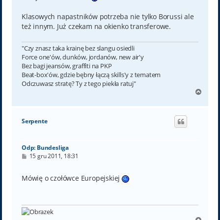
Klasowych napastników potrzeba nie tylko Borussi ale
też innym. Już czekam na okienko transferowe.
"Czy znasz taka krainę bez slangu osiedli
Force one'ów, dunków, jordanów, new air'y
Bez bagi jeansów, graffiti na PKP
Beat-box'ów, gdzie bębny łączą skills'y z tematem
Odczuwasz stratę? Ty z tego piekła ratuj"
N
a
g
ó
Serpente
r
ę
Odp: Bundesliga
P
15 gru 2011, 18:31
o
s
t
Mówię o czołówce Europejskiej
N