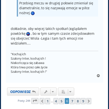
Przebieg meczu w drugiej połowie zmieniał się
diametralnie, to się nazywają emocje w piłce
nożnej
dokładnie, oby więcej takich spotkań:)oglądałem
powtórkę
, bo w tym samym czasie zdecydowałem
się obejrzeć Wisła -Legia i tam tych emocji nie
widziałem....
"Kochaj ich
Szalony Inter, kochaj ich !
Niekończąca się zabawa
Która trwa przez całe życie
Szalony Inter, kochaj ich !"
N
a
g
ó
ODPOWIEDZ
r
ę
Strona
6
z
9
1
4
5
7
8
9
Posty: 244
6
Poprzednia
Następna
…