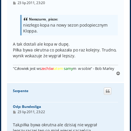
P
23 lip 2011, 23:20
o
s
t
Nerazurro_ pisze:
niezłego kopa na nowy sezon podopiecznym
Kloppa.
A tak dostali ale kopa w dupę.
Piłka bywa okrutna co pokazała po raz kolejny. Trudno,
wynik wskazuje że wygrał lepszy.
"Człowiek jest ws
zechśw
iatem
samy
m w sobie" - Bob Marley
N
a
g
ó
Serpente
r
ę
Odp: Bundesliga
P
23 lip 2011, 23:22
o
s
t
Tak,piłka bywa okrutna ale dzisiaj nie wygrał
lepszy,raczej ten co miał więcej szczęścia.