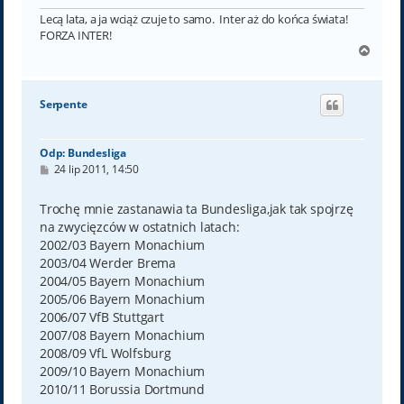
Lecą lata, a ja wciąż czuje to samo. Inter aż do końca świata!
FORZA INTER!
N
a
g
ó
Serpente
r
ę
Odp: Bundesliga
P
24 lip 2011, 14:50
o
s
t
Trochę mnie zastanawia ta Bundesliga,jak tak spojrzę
na zwycięzców w ostatnich latach:
2002/03 Bayern Monachium
2003/04 Werder Brema
2004/05 Bayern Monachium
2005/06 Bayern Monachium
2006/07 VfB Stuttgart
2007/08 Bayern Monachium
2008/09 VfL Wolfsburg
2009/10 Bayern Monachium
2010/11 Borussia Dortmund