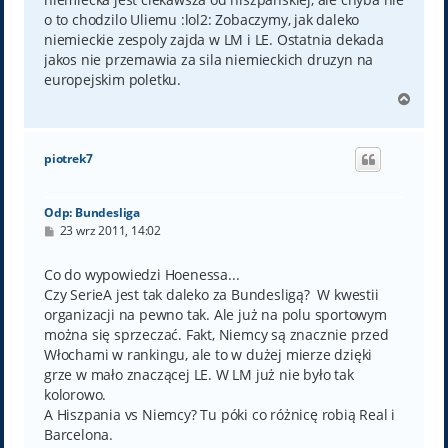
o to chodzilo Uliemu :lol2: Zobaczymy, jak daleko
niemieckie zespoly zajda w LM i LE. Ostatnia dekada
jakos nie przemawia za sila niemieckich druzyn na
europejskim poletku.
N
a
g
ó
piotrek7
r
ę
Odp: Bundesliga
P
23 wrz 2011, 14:02
o
s
t
Co do wypowiedzi Hoenessa...
Czy SerieA jest tak daleko za Bundesligą? W kwestii
organizacji na pewno tak. Ale już na polu sportowym
można się sprzeczać. Fakt, Niemcy są znacznie przed
Włochami w rankingu, ale to w dużej mierze dzięki
grze w mało znaczącej LE. W LM już nie było tak
kolorowo.
A Hiszpania vs Niemcy? Tu póki co różnicę robią Real i
Barcelona.