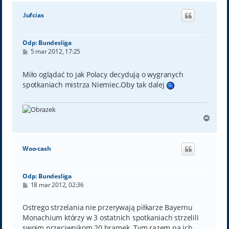
g
ó
.lufcias
r
ę
Odp: Bundesliga
P
5 mar 2012, 17:25
o
s
t
Miło oglądać to jak Polacy decydują o wygranych
spotkaniach mistrza Niemiec.Oby tak dalej
N
a
g
ó
Woo-cash
r
ę
Odp: Bundesliga
P
18 mar 2012, 02:36
o
s
t
Ostrego strzelania nie przerywają piłkarze Bayernu
Monachium którzy w 3 ostatnich spotkaniach strzelili
swoim przeciwnikom 20 bramek. Tym razem na ich