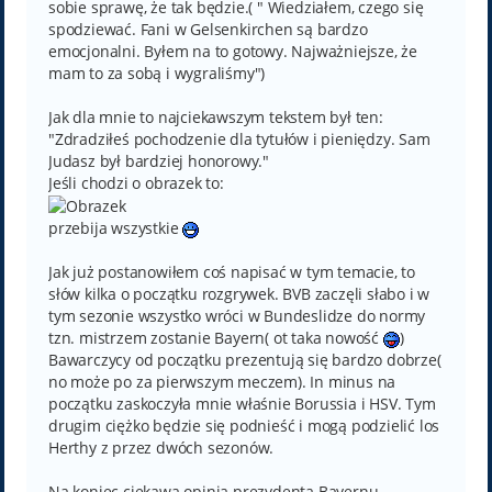
sobie sprawę, że tak będzie.( " Wiedziałem, czego się
spodziewać. Fani w Gelsenkirchen są bardzo
emocjonalni. Byłem na to gotowy. Najważniejsze, że
mam to za sobą i wygraliśmy")
Jak dla mnie to najciekawszym tekstem był ten:
"Zdradziłeś pochodzenie dla tytułów i pieniędzy. Sam
Judasz był bardziej honorowy."
Jeśli chodzi o obrazek to:
przebija wszystkie
Jak już postanowiłem coś napisać w tym temacie, to
słów kilka o początku rozgrywek. BVB zaczęli słabo i w
tym sezonie wszystko wróci w Bundeslidze do normy
tzn. mistrzem zostanie Bayern( ot taka nowość
)
Bawarczycy od początku prezentują się bardzo dobrze(
no może po za pierwszym meczem). In minus na
początku zaskoczyła mnie właśnie Borussia i HSV. Tym
drugim ciężko będzie się podnieść i mogą podzielić los
Herthy z przez dwóch sezonów.
Na koniec ciekawa opinia prezydenta Bayernu