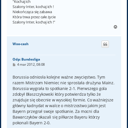
"Kochaj ich
Szalony Inter, kochaj ich !
Niekończąca się zabawa
Która trwa przez całe życie
Szalony Inter, kochaj ich !"
N
a
g
ó
Woo-cash
r
ę
Odp: Bundesliga
P
4 mar 2012, 08:08
o
s
t
Borussia odniosła kolejne ważne zwycięstwo. Tym
razem Mistrzom Niemiec nie sprostała drużyna Mainz.
Borussia wygrała to spotkanie 2-1. Pierwszego gola
zdobył Błaszczykowski który potwierdza tylko że
znajduje się obecnie w wysokiej formie. Co ważniejsze
główny kadnydat w walce o mistrzostwo jakim jest
Bayern przegrał swoje spotkanie. Za mocni dla
Bawarczyków okazali się piłkarze Bayeru którzy
pokonali Bayern 2-0.