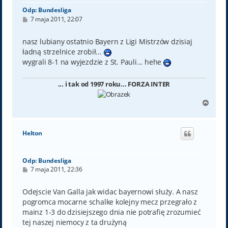
Odp: Bundesliga
P
7 maja 2011, 22:07
o
s
t
nasz lubiany ostatnio Bayern z Ligi Mistrzów dzisiaj
ładną strzelnice zrobił...
wygrali 8-1 na wyjezdzie z St. Pauli... hehe
... i tak od 1997 roku... FORZA INTER
N
a
g
ó
Helton
r
ę
Odp: Bundesliga
P
7 maja 2011, 22:36
o
s
t
Odejscie Van Galla jak widac bayernowi służy. A nasz
pogromca mocarne schalke kolejny mecz przegrało z
mainz 1-3 do dzisiejszego dnia nie potrafię zrozumieć
tej naszej niemocy z ta drużyną