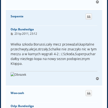
N
a
g
ó
Serpente
r
ę
Odp: Bundesliga
P
23 lip 2011, 23:12
o
s
t
Wielka szkoda Borussi,cały mecz przeważali,kapitalne
przechwyty,akcje,strzały,Schalke nie znaczyło nic w tym
meczu a w karnych wygrali 4-2 ; ( Szkoda,Superpuchar
dałby niezłego kopa na nowy sezon podopiecznym
Kloppa.
N
a
g
ó
Woo-cash
r
ę
Odp: Bundesliga