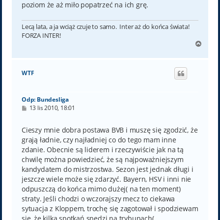
poziom że aż miło popatrzeć na ich grę.
Lecą lata, a ja wciąż czuje to samo. Inter aż do końca świata!
FORZA INTER!
N
a
g
ó
WTF
r
ę
Odp: Bundesliga
P
13 lis 2010, 18:01
o
s
t
Cieszy mnie dobra postawa BVB i muszę się zgodzić, że
grają ładnie, czy najładniej co do tego mam inne
zdanie. Obecnie są liderem i rzeczywiście jak na tą
chwilę można powiedzieć, że są najpoważniejszym
kandydatem do mistrzostwa. Sezon jest jednak długi i
jeszcze wiele może się zdarzyć. Bayern, HSV i inni nie
odpuszczą do końca mimo dużej( na ten moment)
straty. Jeśli chodzi o wczorajszy mecz to ciekawa
sytuacja z Kloppem, trochę się zagotował i spodziewam
się, że kilka spotkań spędzi na trybunach(