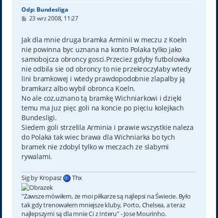
Odp: Bundesliga
P
23 wrz 2008, 11:27
o
s
t
Jak dla mnie druga bramka Arminii w meczu z Koeln
nie powinna byc uznana na konto Polaka tylko jako
samobojcza obroncy gosci.Przeciez gdyby futbolowka
nie odbila sie od obroncy to nie przekroczylaby wtedy
lini bramkowej i wtedy prawdopodobnie zlapalby ją
bramkarz albo wybil obronca Koeln.
No ale coz,uznano tą bramkę Wichniarkowi i dzięki
temu ma juz pięc goli na koncie po pięciu kolejkach
Bundesligi.
Siedem goli strzelila Arminia i prawie wszystkie naleza
do Polaka tak wiec brawa dla Wichniarka bo tych
bramek nie zdobyl tylko w meczach ze slabymi
rywalami.
Sig by Kropasz
Thx
"Zawsze mówiłem, że moi piłkarze są najlepsi na Świecie. Było
tak gdy trenowałem mniejsze kluby, Porto, Chelsea, a teraz
najlepszymi są dla mnie Ci z Interu" - Jose Mourinho.