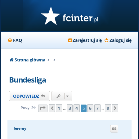
FAQ
Zarejestruj się
Zaloguj się
Strona główna
Bundesliga
ODPOWIEDZ
Strona
5
z
9
1
3
4
6
7
9
Posty: 244
5
Poprzednia
Następn
…
…
Jeremy