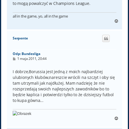
to mogą powalczyć w Champions League.
all in the game, yo, all in the game
N
a
g
ó
Serpente
r
ę
Odp: Bundesliga
P
1 maja 2011, 20:44
o
s
t
I dobrze,Borussia jest jedną z moich najbardziej
ulubionych klubów,nareszcie wrócili na szczyt i oby się
tam utrzymali jak najdłużej. Mam nadzieję że nie
rozsprzedają swoich najlepszych zawodników bo to
będzie kaplica i potwierdzi tylko to że dzisiejszy futbol
to kupa gówna...
N
a
g