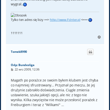
wygrał..
Tylko ten adres się liczy ==>
http://www.FcInter.pl
<===
1111111
N
a
g
ó
Tomek8990
r
ę
Odp: Bundesliga
P
22 wrz 2009, 12:36
o
s
t
Magath po porażce ze swoim byłem klubem jest chyba
co najmniej sfrustrowany... Przyznał po meczu, że jej
drużynie zabrakło doświadczenia. Ciągle zmienia
ustawienie, szuka jakiejś opcji, ale nic z tego nie
wynika. Kilka zwycięstw nie może przesłonić porażek z
Freiburgiem i teraz z "Wilkami" ...