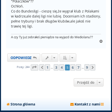
t
"Polaczków"??
Ochłoń.
Co do Bundesligi - cieszę się,że wygrał klub z Polakami
w kadrze,ale dalej ligi nie lubię. Doceniam ich stadiony,
pełne trybuny i brak długów klubów,ale jakoś nie
trawię tej ligi.
A czy Ty już zebrałeś pieniądze na wyjazd do Mediolanu??
N
a
g
ó
ODPOWIEDZ
r
ę
Strona
5
z
9
1
3
4
6
7
9
Posty: 244
5
Poprzednia
Następn
…
…
Przejdź do
Strona główna
Kontakt z nami