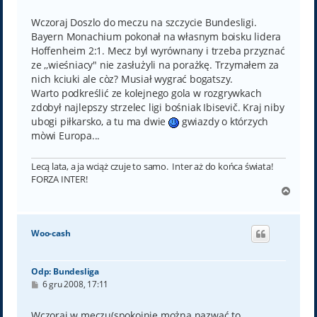
o
s
t
Wczoraj Doszlo do meczu na szczycie Bundesligi.
Bayern Monachium pokonał na własnym boisku lidera
Hoffenheim 2:1. Mecz byl wyrównany i trzeba przyznać
ze ,,wieśniacy" nie zasłużyli na porażkę. Trzymałem za
nich kciuki ale còz? Musiał wygrać bogatszy.
Warto podkreślić ze kolejnego gola w rozgrywkach
zdobył najlepszy strzelec ligi bośniak Ibisevič. Kraj niby
ubogi piłkarsko, a tu ma dwie
gwiazdy o którzych
mòwi Europa...
Lecą lata, a ja wciąż czuje to samo. Inter aż do końca świata!
FORZA INTER!
N
a
g
ó
Woo-cash
r
ę
Odp: Bundesliga
P
6 gru 2008, 17:11
o
s
t
Wczoraj w meczu(spokojnie można nazwać to