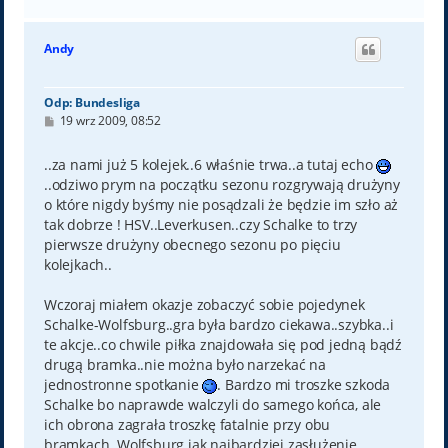
a
g
ó
Andy
r
ę
Odp: Bundesliga
P
19 wrz 2009, 08:52
o
s
t
..za nami już 5 kolejek..6 właśnie trwa..a tutaj echo
..odziwo prym na początku sezonu rozgrywają drużyny
o które nigdy byśmy nie posądzali że będzie im szło aż
tak dobrze ! HSV..Leverkusen..czy Schalke to trzy
pierwsze drużyny obecnego sezonu po pięciu
kolejkach..
Wczoraj miałem okazje zobaczyć sobie pojedynek
Schalke-Wolfsburg..gra była bardzo ciekawa..szybka..i
te akcje..co chwile piłka znajdowała się pod jedną bądź
drugą bramka..nie można było narzekać na
jednostronne spotkanie
. Bardzo mi troszke szkoda
Schalke bo naprawde walczyli do samego końca, ale
ich obrona zagrała troszkę fatalnie przy obu
bramkach..Wolfsburg jak najbardziej zasłużenie