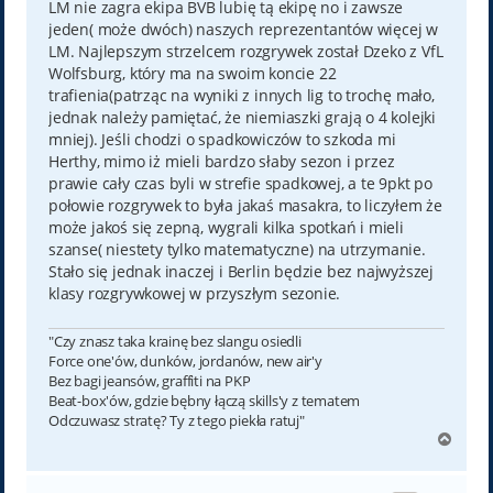
LM nie zagra ekipa BVB lubię tą ekipę no i zawsze
jeden( może dwóch) naszych reprezentantów więcej w
LM. Najlepszym strzelcem rozgrywek został Dzeko z VfL
Wolfsburg, który ma na swoim koncie 22
trafienia(patrząc na wyniki z innych lig to trochę mało,
jednak należy pamiętać, że niemiaszki grają o 4 kolejki
mniej). Jeśli chodzi o spadkowiczów to szkoda mi
Herthy, mimo iż mieli bardzo słaby sezon i przez
prawie cały czas byli w strefie spadkowej, a te 9pkt po
połowie rozgrywek to była jakaś masakra, to liczyłem że
może jakoś się zepną, wygrali kilka spotkań i mieli
szanse( niestety tylko matematyczne) na utrzymanie.
Stało się jednak inaczej i Berlin będzie bez najwyższej
klasy rozgrywkowej w przyszłym sezonie.
"Czy znasz taka krainę bez slangu osiedli
Force one'ów, dunków, jordanów, new air'y
Bez bagi jeansów, graffiti na PKP
Beat-box'ów, gdzie bębny łączą skills'y z tematem
Odczuwasz stratę? Ty z tego piekła ratuj"
N
a
g