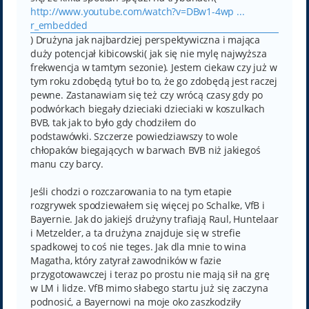
http://www.youtube.com/watch?v=DBw1-4wp ...
r_embedded
) Drużyna jak najbardziej perspektywiczna i mająca
duży potencjał kibicowski( jak się nie mylę najwyższa
frekwencja w tamtym sezonie). Jestem ciekaw czy już w
tym roku zdobędą tytuł bo to, że go zdobędą jest raczej
pewne. Zastanawiam się też czy wrócą czasy gdy po
podwórkach biegały dzieciaki dzieciaki w koszulkach
BVB, tak jak to było gdy chodziłem do
podstawówki. Szczerze powiedziawszy to wole
chłopaków biegających w barwach BVB niż jakiegoś
manu czy barcy.
Jeśli chodzi o rozczarowania to na tym etapie
rozgrywek spodziewałem się więcej po Schalke, VfB i
Bayernie. Jak do jakiejś drużyny trafiają Raul, Huntelaar
i Metzelder, a ta drużyna znajduje się w strefie
spadkowej to coś nie teges. Jak dla mnie to wina
Magatha, który zatyrał zawodników w fazie
przygotowawczej i teraz po prostu nie mają sił na grę
w LM i lidze. VfB mimo słabego startu już się zaczyna
podnosić, a Bayernowi na moje oko zaszkodziły