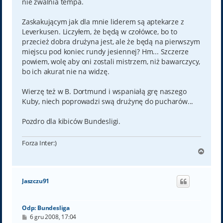
nie zwalnia tempa.
Zaskakującym jak dla mnie liderem są aptekarze z
Leverkusen. Liczyłem, że będą w czołówce, bo to
przecież dobra drużyna jest, ale że będą na pierwszym
miejscu pod koniec rundy jesiennej? Hm... Szczerze
powiem, wolę aby oni zostali mistrzem, niż bawarczycy,
bo ich akurat nie na widzę.
Wierzę też w B. Dortmund i wspaniałą grę naszego
Kuby, niech poprowadzi swą drużynę do pucharów...
Pozdro dla kibiców Bundesligi.
Forza Inter:)
N
a
g
ó
Jaszczu91
r
ę
Odp: Bundesliga
P
6 gru 2008, 17:04