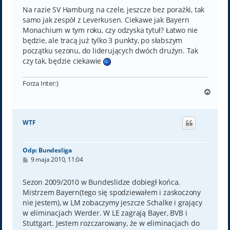
Na razie SV Hamburg na czele, jeszcze bez porażki, tak
samo jak zespół z Leverkusen. Ciekawe jak Bayern
Monachium w tym roku, czy odzyska tytuł? Łatwo nie
będzie, ale tracą już tylko 3 punkty, po słabszym
początku sezonu, do liderujących dwóch drużyn. Tak
czy tak, będzie ciekawie
Forza Inter:)
N
a
g
ó
WTF
r
ę
Odp: Bundesliga
P
9 maja 2010, 11:04
o
s
t
Sezon 2009/2010 w Bundeslidze dobiegł końca.
Mistrzem Bayern(tego się spodziewałem i zaskoczony
nie jestem), w LM zobaczymy jeszcze Schalke i grający
w eliminacjach Werder. W LE zagrają Bayer, BVB i
Stuttgart. Jestem rozczarowany, że w eliminacjach do