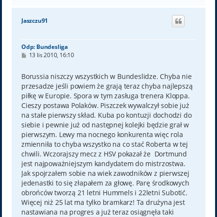
g
ó
Jaszczu91
r
ę
Odp: Bundesliga
P
13 lis 2010, 16:10
o
s
t
Borussia niszczy wszystkich w Bundeslidze. Chyba nie
przesadze jeśli powiem że grają teraz chyba najlepszą
piłkę w Europie. Spora w tym zasługa trenera Kloppa.
Cieszy postawa Polaków. Piszczek wywalczył sobie już
na stałe pierwszy skład. Kuba po kontuzji dochodzi do
siebie i pewnie już od następnej kolejki będzie grał w
pierwszym. Lewy ma nocnego konkurenta więc rola
zmienniła to chyba wszystko na co stać Roberta w tej
chwili. Wczorajszy mecz z HSV pokazał że Dortmund
jest najpoważniejszym kandydatem do mistrzostwa.
Jak spojrzałem sobie na wiek zawodników z pierwszej
jedenastki to się złapałem za głowę. Parę środkowych
obrońców tworzą 21 letni Hummels i 22letni Subotić.
Więcej niż 25 lat ma tylko bramkarz! Ta drużyna jest
nastawiana na progres a już teraz osiągnęła taki