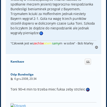
spotkanie meczem jesieni) tegoroczna niespodzianka
Bundesligi beniaminek przegrał z Bayernem.
Trzymałem kciuki za Hoffenheim jednak niestety
Bayern wygrał 2-1. Gola na wagę trzech punktów
strzelił dopiero w doliczonym czasie Luka Toni. Szkoda
bo liczyłem że dojdzie do niespodzianki ale jednak
wygrały pieniądze
"Człowiek jest ws
zechśw
iatem
samy
m w sobie" - Bob Marley
N
a
g
ó
Kamikaze
r
ę
Odp: Bundesliga
P
6 gru 2008, 20:34
o
s
t
Toni 90+4 min to trzeba miec fuksa zeby strzleic