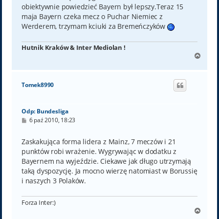
obiektywnie powiedzieć Bayern był lepszy.Teraz 15
maja Bayern czeka mecz o Puchar Niemiec z
Werderem, trzymam kciuki za Bremeńczyków
Hutnik Kraków & Inter Mediolan !
N
a
g
ó
Tomek8990
r
ę
Odp: Bundesliga
P
6 paź 2010, 18:23
o
s
t
Zaskakująca forma lidera z Mainz, 7 meczów i 21
punktów robi wrażenie. Wygrywając w dodatku z
Bayernem na wyjeździe. Ciekawe jak długo utrzymają
taką dyspozycję. Ja mocno wierzę natomiast w Borussię
i naszych 3 Polaków.
Forza Inter:)
N
a