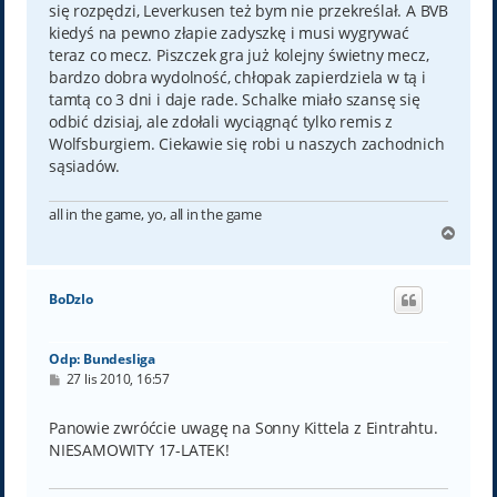
się rozpędzi, Leverkusen też bym nie przekreślał. A BVB
kiedyś na pewno złapie zadyszkę i musi wygrywać
teraz co mecz. Piszczek gra już kolejny świetny mecz,
bardzo dobra wydolność, chłopak zapierdziela w tą i
tamtą co 3 dni i daje rade. Schalke miało szansę się
odbić dzisiaj, ale zdołali wyciągnąć tylko remis z
Wolfsburgiem. Ciekawie się robi u naszych zachodnich
sąsiadów.
all in the game, yo, all in the game
N
a
g
ó
BoDzIo
r
ę
Odp: Bundesliga
P
27 lis 2010, 16:57
o
s
t
Panowie zwróćcie uwagę na Sonny Kittela z Eintrahtu.
NIESAMOWITY 17-LATEK!