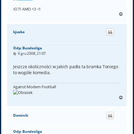
IO TI AMO <3 ~!!
N
a
g
ó
kjuska
r
ę
Odp: Bundesliga
P
6 gru 2008, 21:07
o
s
t
Jeszcze okoliczności w jakich padła ta bramka Toniego
to wogóle komedia.
Against Modern Football
N
a
g
ó
Dominik
r
ę
Odp: Bundesliga