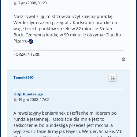
P
7 gru 2008, 01:20
o
s
t
Nasz rywal z ligi mistrzów zaliczył kolejną porażkę.
Werder tym razem przegrał z Karlsruher bramke na
wage trzech punktów strzelił w 82 minucie Stefan
Buck. Czerwoną kartkę w 90 minucie otrzymał Claudio
Pizarro
FORZA INTER!!!
N
a
g
ó
Tomek8990
r
ę
Odp: Bundesliga
P
19 gru 2008, 17:32
o
s
t
A rewelacyjny beniaminek z Hoffenheim liderem po
rundzie jesiennej... Osobiście dla mnie jest to
zaskoczenie, bo Bundesliga przecież jest mocna, a
wyprzedzić takie firmy jak Bayern, Werder, Schalke, Vfb