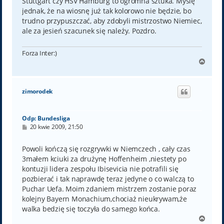
Stuttgart czy HSV Hamburg to ogromna sztuka. Myślę
jednak, że na wiosnę już tak kolorowo nie będzie, bo
trudno przypuszczać, aby zdobyli mistrzostwo Niemiec,
ale za jesień szacunek się należy. Pozdro.
Forza Inter:)
N
a
g
ó
zimorodek
r
ę
Odp: Bundesliga
P
20 kwie 2009, 21:50
o
s
t
Powoli kończą się rozgrywki w Niemczech , cały czas
3małem kciuki za drużynę Hoffenheim ,niestety po
kontuzji lidera zespołu Ibisevicia nie potrafili się
pozbierać i tak naprawdę teraz jedyne o co walczą to
Puchar Uefa. Moim zdaniem mistrzem zostanie poraz
kolejny Bayern Monachium,chociaż nieukrywam,że
walka bedzię się toczyła do samego końca.
N