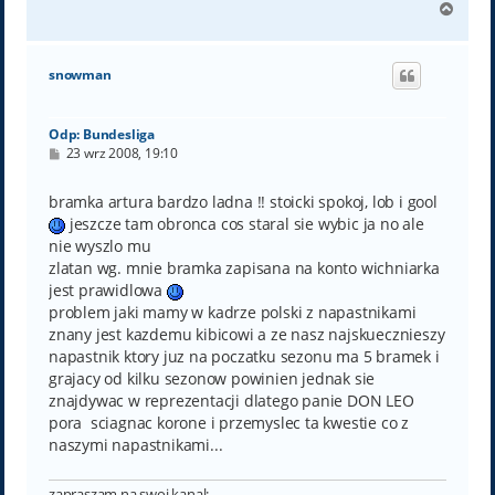
N
a
g
ó
snowman
r
ę
Odp: Bundesliga
P
23 wrz 2008, 19:10
o
s
t
bramka artura bardzo ladna !! stoicki spokoj, lob i gool
jeszcze tam obronca cos staral sie wybic ja no ale
nie wyszlo mu
zlatan wg. mnie bramka zapisana na konto wichniarka
jest prawidlowa
problem jaki mamy w kadrze polski z napastnikami
znany jest kazdemu kibicowi a ze nasz najskuecznieszy
napastnik ktory juz na poczatku sezonu ma 5 bramek i
grajacy od kilku sezonow powinien jednak sie
znajdywac w reprezentacji dlatego panie DON LEO
pora sciagnac korone i przemyslec ta kwestie co z
naszymi napastnikami...
zapraszam na swoj kanal: