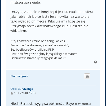
mistrzostwa świata.
Drużyną z zupełnie innej bajki jest St. Pauli atmosfera
jaką robią ich kibice jest niesamowita i aż warto dla
tego oglądać ich mecze. Kibicuję im i liczę, że się
utrzymają bo tak alternatywnego klubu jeszcze nie
widziałem.
"Czy znasz taka krainę bez slangu osiedli
Force one'ów, dunków, jordanów, new air'y
Bez bagi jeansów, graffiti na PKP
Beat-box'ów, gdzie bębny łączą skills'y z tematem
Odczuwasz stratę? Ty z tego piekła ratuj"
N
a
g
ó
Blablarzynca
r
ę
Odp: Bundesliga
P
13 lis 2010, 19:39
o
s
t
Niech Borussia wygrywa póki może. Bayern w końcu