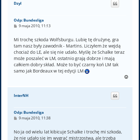
ó
Dzyl
r
ę
Odp: Bundesliga
P
9 maja 2010, 11:13
o
s
t
Mi trochę szkoda Wolfsburgu. Lubię tę drużynę, gra
tam nasz były zawodnik - Martins. Liczyłem że wejdą
chociaż do LE, ale się nie udało. Myślę że Schalke teraz
może poszaleć w LM, ostatnio grają dobrze i mają
całkiem dobry skład. Może to być czarny koń LM tak
samo jak Bordeaux w tej edycji LM
N
a
g
ó
InterNH
r
ę
Odp: Bundesliga
P
9 maja 2010, 11:38
o
s
t
No ja od wielu lat kibicuje Schalke i trochę mi szkoda,
że nie udało się im wygrać mistrzostwa, ale trzeba