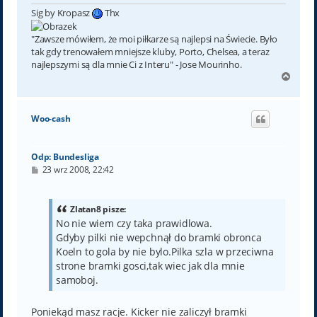
Sig by Kropasz
Thx
"Zawsze mówiłem, że moi piłkarze są najlepsi na Świecie. Było
tak gdy trenowałem mniejsze kluby, Porto, Chelsea, a teraz
najlepszymi są dla mnie Ci z Interu" - Jose Mourinho.
N
a
g
ó
Woo-cash
r
ę
Odp: Bundesliga
P
23 wrz 2008, 22:42
o
s
t
Zlatan8 pisze:
No nie wiem czy taka prawidlowa.
Gdyby pilki nie wepchnął do bramki obronca
Koeln to gola by nie bylo.Pilka szla w przeciwna
strone bramki gosci,tak wiec jak dla mnie
samoboj.
Poniekąd masz racje. Kicker nie zaliczył bramki