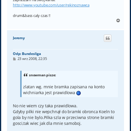
http://www.youtube.com/user/rekinoznawca
drum&bass caly czas !!
N
a
g
ó
Jeremy
r
ę
Odp: Bundesliga
P
23 wrz 2008, 22:35
o
s
t
snowman pisze:
zlatan wg. mnie bramka zapisana na konto
wichniarka jest prawidlowa
No nie wiem czy taka prawidlowa.
Gdyby pilki nie wepchnął do bramki obronca Koeln to
gola by nie bylo.Pilka szla w przeciwna strone bramki
gosci,tak wiec jak dla mnie samoboj.