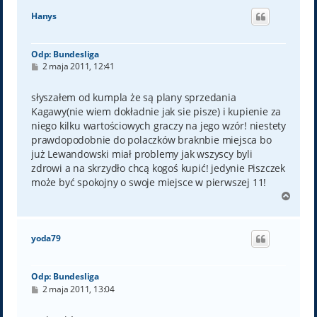
ó
Hanys
r
ę
Odp: Bundesliga
P
2 maja 2011, 12:41
o
s
t
słyszałem od kumpla że są plany sprzedania
Kagawy(nie wiem dokładnie jak sie pisze) i kupienie za
niego kilku wartościowych graczy na jego wzór! niestety
prawdopodobnie do polaczków braknbie miejsca bo
już Lewandowski miał problemy jak wszyscy byli
zdrowi a na skrzydło chcą kogoś kupić! jedynie Piszczek
może być spokojny o swoje miejsce w pierwszej 11!
N
a
g
ó
yoda79
r
ę
Odp: Bundesliga
P
2 maja 2011, 13:04
o
s