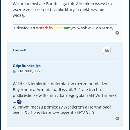
Wichniarkowi ale Bundesliga tak. Ale mimo wszystko
ważne że strzela te bramki, których niektórzy nie
widzą.
"Człowiek jest ws
zechśw
iatem
samy
m w sobie" - Bob Marley
N
a
g
ó
ForzaeDi
r
ę
Odp: Bundesliga
P
2 lis 2008, 03:23
o
s
t
W lidze Niemieckiej natomiast w meczu pomiędzy
Bayernem a Arminia padł wynik 3 -1 ale trzeba
podkreślić że w 30 min z karnego gola trafił Wichniarek
...
W innym meczu pomiędzy Werderem a Hertha padł
wynik 5 - 1 zaś Hannover wygrał z HSV 3 - 0 ...
N
a
g