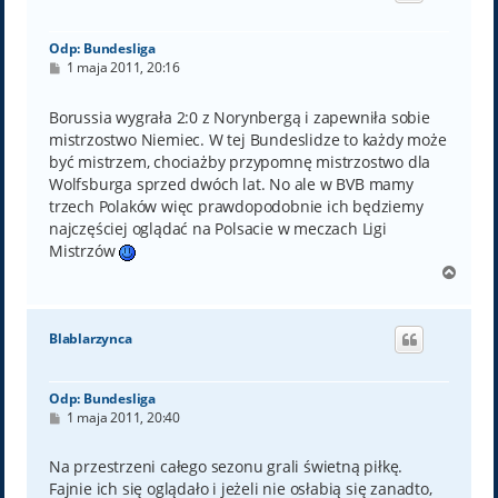
ę
Odp: Bundesliga
P
1 maja 2011, 20:16
o
s
t
Borussia wygrała 2:0 z Norynbergą i zapewniła sobie
mistrzostwo Niemiec. W tej Bundeslidze to każdy może
być mistrzem, chociażby przypomnę mistrzostwo dla
Wolfsburga sprzed dwóch lat. No ale w BVB mamy
trzech Polaków więc prawdopodobnie ich będziemy
najczęściej oglądać na Polsacie w meczach Ligi
Mistrzów
N
a
g
ó
Blablarzynca
r
ę
Odp: Bundesliga
P
1 maja 2011, 20:40
o
s
t
Na przestrzeni całego sezonu grali świetną piłkę.
Fajnie ich się oglądało i jeżeli nie osłabią się zanadto,