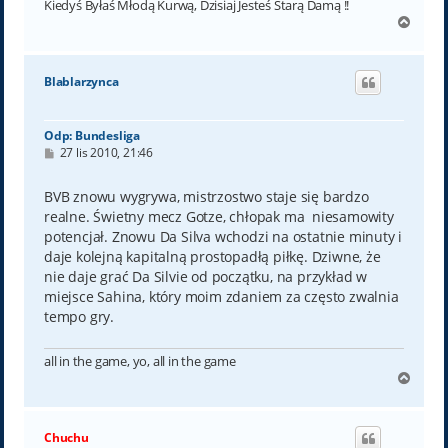
Kiedyś Byłaś Młodą Kurwą, Dzisiaj Jesteś Starą Damą !!
N
a
g
ó
Blablarzynca
r
ę
Odp: Bundesliga
P
27 lis 2010, 21:46
o
s
t
BVB znowu wygrywa, mistrzostwo staje się bardzo
realne. Świetny mecz Gotze, chłopak ma niesamowity
potencjał. Znowu Da Silva wchodzi na ostatnie minuty i
daje kolejną kapitalną prostopadłą piłkę. Dziwne, że
nie daje grać Da Silvie od początku, na przykład w
miejsce Sahina, który moim zdaniem za często zwalnia
tempo gry.
all in the game, yo, all in the game
N
a
g
ó
Chuchu
r