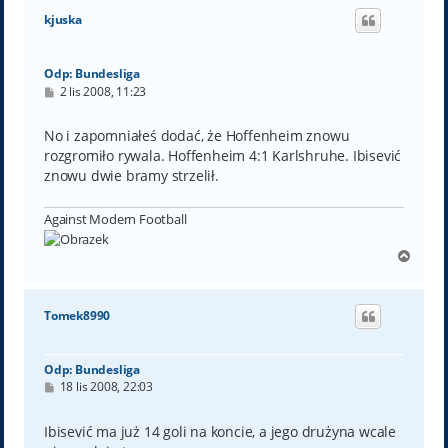
ó
kjuska
r
ę
Odp: Bundesliga
P
2 lis 2008, 11:23
o
s
t
No i zapomniałeś dodać, że Hoffenheim znowu
rozgromiło rywala. Hoffenheim 4:1 Karlshruhe. Ibisević
znowu dwie bramy strzelił.
Against Modern Football
N
a
g
ó
Tomek8990
r
ę
Odp: Bundesliga
P
18 lis 2008, 22:03
o
s
t
Ibisević ma już 14 goli na koncie, a jego drużyna wcale