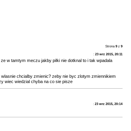
Strona
9
z
9
:
23 wrz 2015, 20:11
 ze w tamtym meczu jakby pilki nie dotknal to i tak wpadala
 to wlasnie chcialby zmienic? zeby nie byc zlotym zmiennikiem
zy wiec wiedzial chyba na co sie pisze
:
23 wrz 2015, 20:14