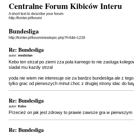
Centralne Forum Kibiców Interu
A short text to describe your forum
http://fcinter.pl/forum/
Bundesliga
http://fcinter.pl/forum/viewtopic.php?f=6&t=1226
Re: Bundesliga
autor:
mediolan
Kebo ten strzał po ziemi zza pola karnego to nie zasluga kolego
siadal mu kazdy strzal
yoda nie wiem nie interesuje sie za bardzo bundesliga ale z teg
tylko grac od pierwszych minut choc z drugiej strony idac do ba
Re: Bundesliga
autor:
Kebo
Przecież on jak jest zdrowy to prawie zawsze gra w pierwszym 
Re: Bundesliga