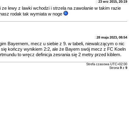
:
23 wrz 2015, 20:19
 ze lewy z lawki wchodzi i strzela na zawolanie w takim razie
to nasz rodak tak wymiata w noge
:
28 maja 2023, 08:54
rugim Bayernem, mecz u siebie z 9. w tabeli, niewalczącym o nic
 się kończy wynikiem 2:2, ale że Bayern swój mecz z FC Koeln
mundu to wręcz definicja zesrania się 2 metry przed kiblem.
Strefa czasowa
UTC+02:00
Strona
9
z
9