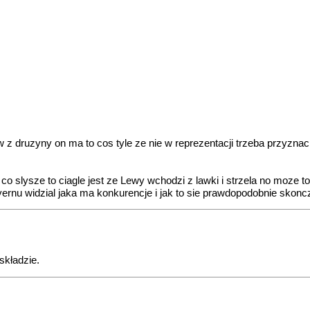
w z druzyny on ma to cos tyle ze nie w reprezentacji trzeba przyznac
o co slysze to ciagle jest ze Lewy wchodzi z lawki i strzela no moze
yernu widzial jaka ma konkurencje i jak to sie prawdopodobnie skonc
składzie.