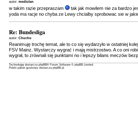
autor:
mediolan
w takim razie przepraszam
tak jak mowilem nie za bardzo jes
yoda ma racje no chyba ze Lewy chcialby sprobowac sie w jakiejs
Re: Bundesliga
autor:
Chuchu
Reanimuję trochę temat, ale to co się wydarzyło w ostatniej kol
FSV Mainz. Wystarczy wygrać i mają mistrzostwo. A co oni rob
wygrał, to zrównali się punktami no i lepszy bilans meczów be
Technologię dostarcza
phpBB
® Forum Software © phpBB Limited
Polski pakiet językowy dostarcza
phpBB.pl