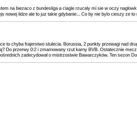
tem na biezaco z bundesliga a ciagle rzucaly mi sie w oczy naglowki
 nowej lidze ale to juz takie gdybanie... Co by nie bylo cieszy ze 
ejce to chyba frajerstwo stulecia. Borussia, 2 punkty przewagi nad d
ią? Do przerwy 0:2 i zmarnowany rzut karny BVB. Ostatecznie mecz
zpośrednich zadecydował o mistrzostwie Bawarczyków. Ten sezon Dort