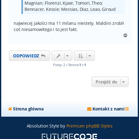
Magnian; Florenzi, Kjaer, Tomori, Theo;
Bennacer, Kessie; Messias, Diaz, Leao, Giroud
najwiecej jakości ma 11 milanu niestety. Maldini zrobił
coś niesamowitego i to jest fakt.
N
a
g
ó
ODPOWIEDZ
r
ę
Posty: 2 • Strona
1
z
1
Przejdź do
Strona główna
Kontakt z nami
Absolution Style by
Premium phpBB Styles