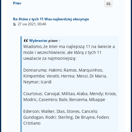
ó
Piter
r
ę
Re: Która z tych 11 Was najbardziej ekscytuje
P
27 sie 2021, 00:46
o
s
t
Wybraniec
pisze:
↑
Wiadomo, że Inter ma najlepszą 11 na świecie a
może i wszechświecie, ale którą z tych 11
uważacie za najmocniejszą:
Donnaruma; Hakimi, Ramos, Marquinhos,
Kimpembe; Veratti, Herrea; Messi, Di Maria,
Neymar; Icardi
Courtoius; Carvajal, Militao, Alaba, Mendy; Kroos,
Modric, Casemiro; Bale, Benzema, Mbappe
Ederson; Walker, Dias, Stones, Cancelo;
Gundogan, Rodri; Sterling, De Bruyne, Foden;
Cristiano