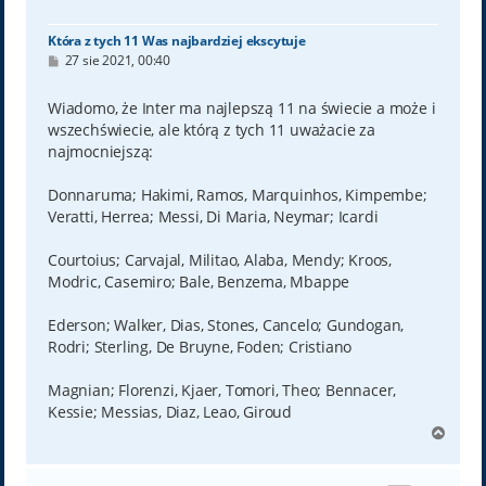
Która z tych 11 Was najbardziej ekscytuje
P
27 sie 2021, 00:40
o
s
t
Wiadomo, że Inter ma najlepszą 11 na świecie a może i
wszechświecie, ale którą z tych 11 uważacie za
najmocniejszą:
Donnaruma; Hakimi, Ramos, Marquinhos, Kimpembe;
Veratti, Herrea; Messi, Di Maria, Neymar; Icardi
Courtoius; Carvajal, Militao, Alaba, Mendy; Kroos,
Modric, Casemiro; Bale, Benzema, Mbappe
Ederson; Walker, Dias, Stones, Cancelo; Gundogan,
Rodri; Sterling, De Bruyne, Foden; Cristiano
Magnian; Florenzi, Kjaer, Tomori, Theo; Bennacer,
Kessie; Messias, Diaz, Leao, Giroud
N
a
g