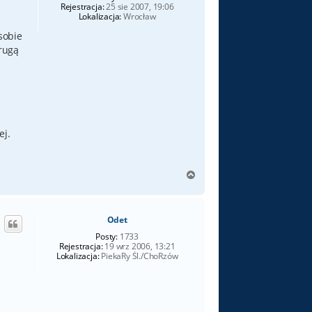
Rejestracja:
25 sie 2007, 19:06
Lokalizacja:
Wrocław
sobie
drugą
ej.
N
a
g
ó
Odet
r
ę
Posty:
1733
Rejestracja:
19 wrz 2006, 13:21
Lokalizacja:
PiekaRy Śl./ChoRzów