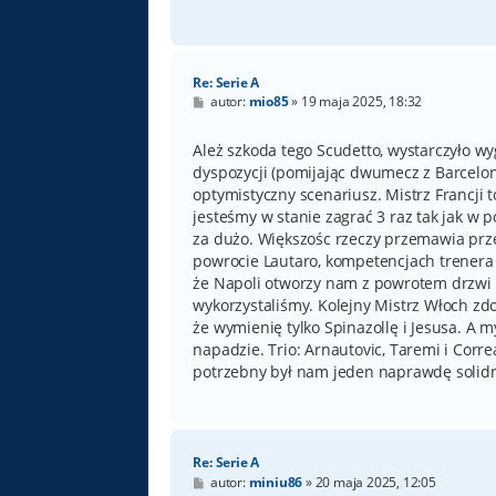
Re: Serie A
P
autor:
mio85
»
19 maja 2025, 18:32
o
s
t
Ależ szkoda tego Scudetto, wystarczyło wyg
dyspozycji (pomijając dwumecz z Barceloną
optymistyczny scenariusz. Mistrz Francji to
jesteśmy w stanie zagrać 3 raz tak jak w p
za dużo. Większośc rzeczy przemawia prze
powrocie Lautaro, kompetencjach trenera 
że Napoli otworzy nam z powrotem drzwi d
wykorzystaliśmy. Kolejny Mistrz Włoch zd
że wymienię tylko Spinazollę i Jesusa. A
napadzie. Trio: Arnautovic, Taremi i Corre
potrzebny był nam jeden naprawdę solid
Re: Serie A
P
autor:
miniu86
»
20 maja 2025, 12:05