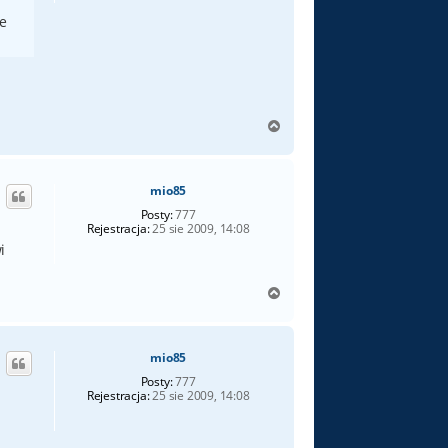
ie
N
a
g
ó
mio85
r
ę
Posty:
777
Rejestracja:
25 sie 2009, 14:08
i
N
a
g
ó
mio85
r
ę
Posty:
777
Rejestracja:
25 sie 2009, 14:08