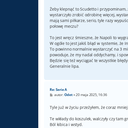
o
s
t
Żeby klepnąć to Scudetto i przypominam, 
wystarczyło zrobić odrobinę więcej, wysta
mają sami piłkarze, serio, tyle razy wyp
połowę meczu?
To jest wręcz śmieszne, że Napoli to wygra,
W ogóle to jest jakiś błąd w systemie, że I
To powinno normalnie wystarczyć na 3 miej
powoduje, że my nadal oddychamy, i spowo
Będzie się też wyciągać te wszystkie błęd
Generalnie lipa.
Re: Serie A
P
autor:
Odet
»
20 maja 2025, 16:36
o
s
t
Tyle już w życiu przeżyłem, że coraz mnie
Te wkłady do koszulek, walczyły czy tam gr
Ból kibica i wstyd.