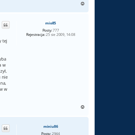
N
a
g
ó
mio85
r
ę
Posty:
777
Rejestracja:
25 sie 2009, 14:08
 tej
hyba
a w
zył,
 nie
lna,
ów w
N
a
g
ó
miniu86
r
ę
Posty:
2944