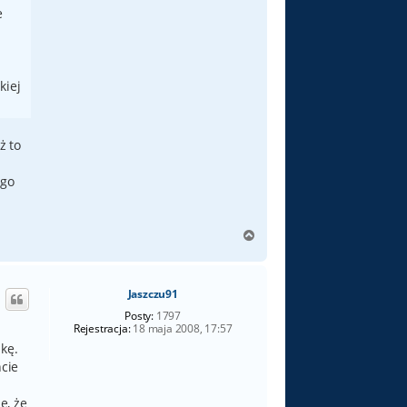
e
kiej
ż to
ego
N
a
g
ó
Jaszczu91
r
ę
Posty:
1797
Rejestracja:
18 maja 2008, 17:57
żkę.
ncie
e, że