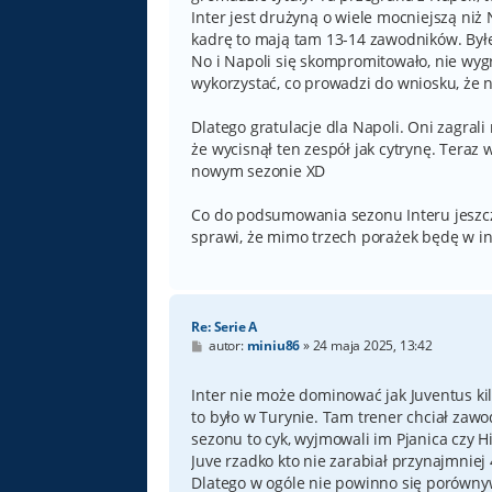
Inter jest drużyną o wiele mocniejszą niż 
kadrę to mają tam 13-14 zawodników. Byłe
No i Napoli się skompromitowało, nie wygr
wykorzystać, co prowadzi do wniosku, że 
Dlatego gratulacje dla Napoli. Oni zagrali
że wycisnął ten zespół jak cytrynę. Tera
nowym sezonie XD
Co do podsumowania sezonu Interu jeszcz
sprawi, że mimo trzech porażek będę w 
Re: Serie A
P
autor:
miniu86
»
24 maja 2025, 13:42
o
s
t
Inter nie może dominować jak Juventus kilk
to było w Turynie. Tam trener chciał zawod
sezonu to cyk, wyjmowali im Pjanica czy H
Juve rzadko kto nie zarabiał przynajmniej 
Dlatego w ogóle nie powinno się porównyw