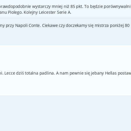
e prawdopodobnie wystarczy mniej niż 85 pkt. To będzie porównywaln
anu Piolego. Kolejny Leicester Serie A.
ony przy Napoli Conte. Ciekawe czy doczekamy się mistrza poniżej 80
ni. Lecce dziś totalna padlina. A nam pewnie się jebany Hellas postaw