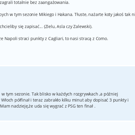
 zagrali totalnie bez zaangażowania.
ych w tym sezonie Mikiego i Hakana. Tłuste, nażarte koty jakoś tak n
hcieliby się zapisać... (Zielu, Asla czy Zalewski).
e Napoli straci punkty z Cagliari, to nasi stracą z Como.
 w tym sezonie. Tak blisko w każdych rozgrywkach ,a później
Włoch półfinał i teraz zabrakło kilku minut aby dopisać 3 punkty i
 Mam nadzieję,że uda się wygrać z PSG ten finał .