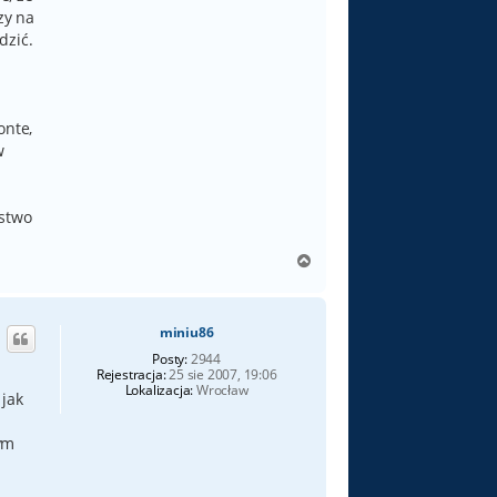
zy na
dzić.
onte,
w
ęstwo
N
a
g
ó
miniu86
r
ę
Posty:
2944
Rejestracja:
25 sie 2007, 19:06
Lokalizacja:
Wrocław
 jak
ym