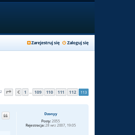
Zarejestruj się
Zaloguj się
Strona
113
z
113
1
109
110
111
112
82
113
Poprzednia
…
Dzonyy
Posty:
2055
Rejestracja:
28 wrz 2007, 19:05