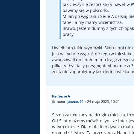
tak cieszy się zespół który nawet w 
bawimy się w półśrodki.
Milan po wygraniu Serie A dzisiaj ni
tabeli a my mamy wicemistrza.
Brawo. Jestem dumny z tych chłopakó
pracy.
Uwielbiam takie wymówki. Skoro inni nie o
jest wstyd nie wygrać niczego w tak słabej 
awansowali do finału mimo tragicznego 
piłkarze byli tacy przygnębieni po meczu?
zostanie zapamiętany jako jedna wielka p
Re: Serie A
P
autor:
Jaszczu91
»
24 maja 2025, 10:21
o
s
t
Sezon zakończony na drugim miejscu, to w o
Od 5 lat możemy mówić o tym, że Inter je
w tym okresie. Dla mnie to o dwa za mało.
gromadzić tytuły. Ta przegrana z Napoli, 