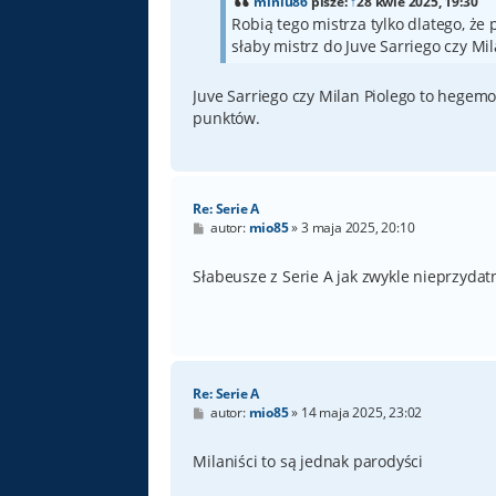
miniu86
pisze:
↑
28 kwie 2025, 19:30
Robią tego mistrza tylko dlatego, ż
słaby mistrz do Juve Sarriego czy Mil
Juve Sarriego czy Milan Piolego to hegem
punktów.
Re: Serie A
P
autor:
mio85
»
3 maja 2025, 20:10
o
s
t
Słabeusze z Serie A jak zwykle nieprzydat
Re: Serie A
P
autor:
mio85
»
14 maja 2025, 23:02
o
s
t
Milaniści to są jednak parodyści