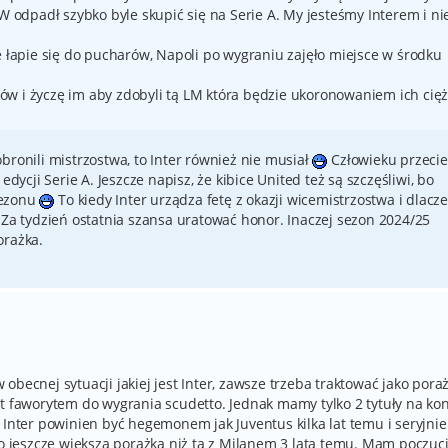
PW odpadł szybko byle skupić się na Serie A. My jesteśmy Interem i ni
e łapie się do pucharów, Napoli po wygraniu zajęło miejsce w środku
w i życzę im aby zdobyli tą LM która będzie ukoronowaniem ich cięż
bronili mistrzostwa, to Inter również nie musiał
Człowieku przecie
edycji Serie A. Jeszcze napisz, że kibice United też są szczęśliwi, bo
sezonu
To kiedy Inter urządza fetę z okazji wicemistrzostwa i dlacz
 Za tydzień ostatnia szansa uratować honor. Inaczej sezon 2024/25
orażka.
becnej sytuacji jakiej jest Inter, zawsze trzeba traktować jako pora
st faworytem do wygrania scudetto. Jednak mamy tylko 2 tytuły na ko
 Inter powinien być hegemonem jak Juventus kilka lat temu i seryjnie
to jeszcze większa porażka niż ta z Milanem 3 lata temu. Mam poczuci