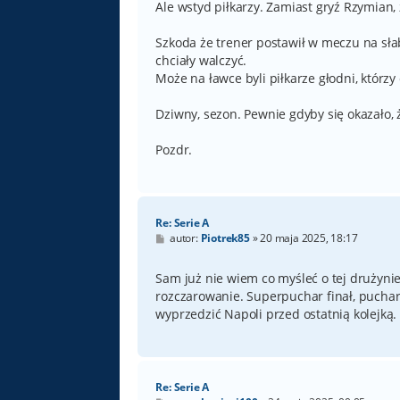
Ale wstyd piłkarzy. Zamiast gryź Rzymian,
Szkoda że trener postawił w meczu na słab
chciały walczyć.
Może na ławce byli piłkarze głodni, którzy c
Dziwny, sezon. Pewnie gdyby się okazało, ż
Pozdr.
Re: Serie A
P
autor:
Piotrek85
»
20 maja 2025, 18:17
o
s
t
Sam już nie wiem co myśleć o tej drużynie
rozczarowanie. Superpuchar finał, puchar 
wyprzedzić Napoli przed ostatnią kolejką.
Re: Serie A