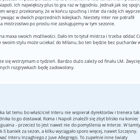
Napoli. Ich największy plus to gra raz w tygodniu. Jednak jak się spojr
m wręcz przekonany, że w końcu spuchną i Inter da radę ich wyprze
ywając w dwóch poprzednich kolejkach. Niestety Inter nie potrafił
na mistrzostwo po prostu nie zasługujemy w tym sezonie.
 na maxa swoich możliwości. Dało im to tytuł mistrza i trzeba oddać C
z w swoim stylu może uciekać do Milanu, bo ten będzie bez pucharów 
e się wstrzymam o tydzień. Bardzo dużo zależy od finału LM. Zwyci
innych rozgrywkach będę zadowolony.
a lat temu bo właściciel Interu nie wspierał dyrektorów i trenera tak
nika to go dostawał, Roma i Napoli znaleźli się zbyt blisko na koniec
iguaina - przecież to jest nawet nie do pomyślenia w Interze. W tamt
4-5 baniek za sezon, a kilku wyciągało sporo więcej, nawet Szczęsny.
ać Interu Inzaghiego z Juve Allegrego. To zupełnie inne światy