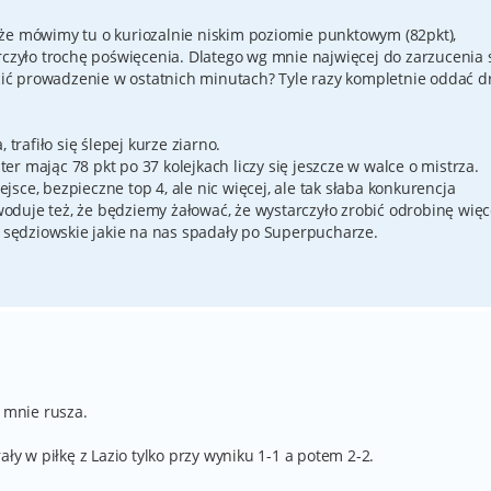
że mówimy tu o kuriozalnie niskim poziomie punktowym (82pkt),
rczyło trochę poświęcenia. Dlatego wg mnie najwięcej do zarzucenia 
uścić prowadzenie w ostatnich minutach? Tyle razy kompletnie oddać 
 trafiło się ślepej kurze ziarno.
nter mając 78 pkt po 37 kolejkach liczy się jeszcze w walce o mistrza.
sce, bezpieczne top 4, ale nic więcej, ale tak słaba konkurencja
duje też, że będziemy żałować, że wystarczyło zrobić odrobinę więc
y sędziowskie jakie na nas spadały po Superpucharze.
j mnie rusza.
ały w piłkę z Lazio tylko przy wyniku 1-1 a potem 2-2.