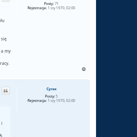
ę
Posty:
71
Rejestracja:
1 sty 1970, 02:00
ału
 się
i a my
racy.
N
a
g
ó
Cyrax
r
ę
Posty:
5
Rejestracja:
1 sty 1970, 02:00
 i
 A