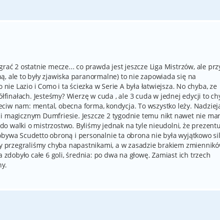
rać 2 ostatnie mecze... co prawda jest jeszcze Liga Mistrzów, ale przy
, ale to były zjawiska paranormalne) to nie zapowiada się na
 nie Lazio i Como i ta ściezka w Serie A była łatwiejsza. No chyba, ze
ółfinałach. Jesteśmy? Wierzę w cuda , ale 3 cuda w jednej edycji to c
ciw nam: mental, obecna forma, kondycja. To wszystko leży. Nadziej
i magicznym Dumfriesie. Jeszcze 2 tygodnie temu nikt nawet nie mar
o walki o mistrzostwo. Byliśmy jednak na tyle nieudolni, że prezentu
obywa Scudetto obroną i personalnie ta obrona nie była wyjątkowo si
 my przegraliśmy chyba napastnikami, a w zasadzie brakiem zmiennik
a zdobyło całe 6 goli, średnia: po dwa na głowę. Zamiast ich trzech
ny.