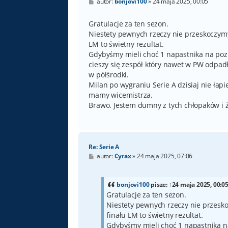
P
autor:
bonjovi100
»
24 maja 2025, 00:05
o
s
t
Gratulacje za ten sezon.
Niestety pewnych rzeczy nie przeskoczymy
LM to świetny rezultat.
Gdybyśmy mieli choć 1 napastnika na pozi
cieszy się zespół który nawet w PW odpadł
w półśrodki.
Milan po wygraniu Serie A dzisiaj nie łap
mamy wicemistrza.
Brawo. Jestem dumny z tych chłopaków i ż
Re: Serie A
P
autor:
Cyrax
»
24 maja 2025, 07:06
o
s
t
bonjovi100
pisze:
↑
24 maja 2025, 00:0
Gratulacje za ten sezon.
Niestety pewnych rzeczy nie przesko
finału LM to świetny rezultat.
Gdybyśmy mieli choć 1 napastnika na