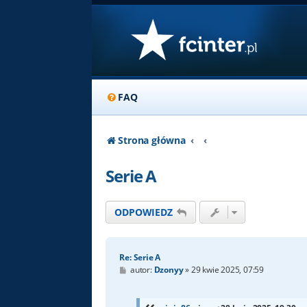
FAQ
Strona główna
Serie A
ODPOWIEDZ
Re: Serie A
P
autor:
Dzonyy
»
29 kwie 2025, 07:59
o
s
t