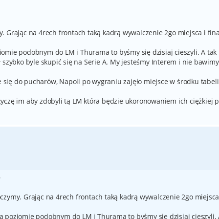
. Grając na 4rech frontach taką kadrą wywalczenie 2go miejsca i fin
omie podobnym do LM i Thurama to byśmy się dzisiaj cieszyli. A tak
 szybko byle skupić się na Serie A. My jesteśmy Interem i nie bawimy
ie się do pucharów, Napoli po wygraniu zajęło miejsce w środku tabel
yczę im aby zdobyli tą LM która będzie ukoronowaniem ich ciężkiej p
5
czymy. Grając na 4rech frontach taką kadrą wywalczenie 2go miejsca
 poziomie podobnym do LM i Thurama to byśmy się dzisiaj cieszyli.