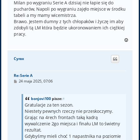
Milan po wygraniu Serie A dzisiaj nie łapie się do
pucharów, Napoli po wygraniu zajęło miejsce w środku
tabeli a my mamy wicemistrza.
Brawo. Jestem dumny z tych chłopaków i życzę im aby
zdobyli tą LM która będzie ukoronowaniem ich ciężkiej
pracy.
N
a
g
ó
Cyrax
r
ę
Re: Serie A
P
24 maja 2025, 07:06
o
s
t
bonjovi100
pisze:
↑
Gratulacje za ten sezon.
Niestety pewnych rzeczy nie przeskoczymy.
Grając na 4rech frontach taką kadrą
wywalczenie 2go miejsca i finału LM to świetny
rezultat.
Gdybyśmy mieli choć 1 napastnika na poziomie