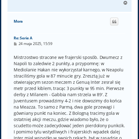
N
a
g
ó
Mora
r
ę
Re: Serie A
P
24 maja 2025, 15:59
o
s
t
Mistrzostwo stracone we frajerski sposób. Dwumecz z
Napoli to zaledwie 2 punkty, a przypomnę: w
Mediolanie Hakan nie wykorzystał karnego, w Neapolu
straciliśmy gola w 87 minucie gry. Zresztą już w
otwierającym sezon meczem z Genuą Inter zesrał się
metr przed kiblem, tracąc 3 punkty w 95 min. Pierwsze
derby z Milanem - Gabbia nam strzela w 89'. Z
Juventusem prowadzimy 4-2 i nie dowozimy do końca
na Meazza. To samo z Parmą, dwa gole przewagi i
gówniany punkt na koniec. Z Bologną tracimy gola w
ostatniej akcji meczu, gdzie wiadomo było, że o
scudetto może zadecydować jeden pierdolony punkcik.
I pomimo tylu wstydliwych i frajerskich wpadek dalej
Inter miał wszystko w swoich rękach, był w zasadzie o