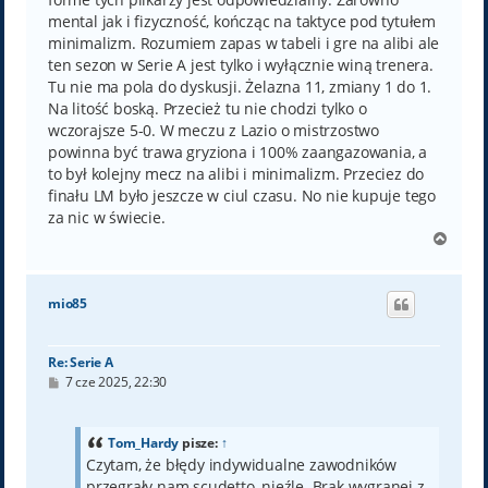
mental jak i fizyczność, kończąc na taktyce pod tytułem
minimalizm. Rozumiem zapas w tabeli i gre na alibi ale
ten sezon w Serie A jest tylko i wyłącznie winą trenera.
Tu nie ma pola do dyskusji. Żelazna 11, zmiany 1 do 1.
Na litość boską. Przecież tu nie chodzi tylko o
wczorajsze 5-0. W meczu z Lazio o mistrzostwo
powinna być trawa gryziona i 100% zaangazowania, a
to był kolejny mecz na alibi i minimalizm. Przeciez do
finału LM było jeszcze w ciul czasu. No nie kupuje tego
za nic w świecie.
N
a
g
ó
mio85
r
ę
Re: Serie A
P
7 cze 2025, 22:30
o
s
t
Tom_Hardy
pisze:
↑
Czytam, że błędy indywidualne zawodników
przegrały nam scudetto, nieźle. Brak wygranej z