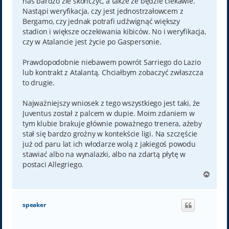
nas bardzo źle skończyć, a także że będzie ciekawie.
Nastąpi weryfikacja, czy jest jednostrzałowcem z
Bergamo, czy jednak potrafi udźwignąć większy
stadion i większe oczekiwania kibiców. No i weryfikacja,
czy w Atalancie jest życie po Gaspersonie.
Prawdopodobnie niebawem powrót Sarriego do Lazio
lub kontrakt z Atalantą. Chciałbym zobaczyć zwłaszcza
to drugie.
Najważniejszy wniosek z tego wszystkiego jest taki, że
Juventus został z palcem w dupie. Moim zdaniem w
tym klubie brakuje głównie poważnego trenera, ażeby
stał się bardzo groźny w kontekście ligi. Na szczęście
już od paru lat ich włodarze wolą z jakiegoś powodu
stawiać albo na wynalazki, albo na zdartą płytę w
postaci Allegriego.
N
a
g
ó
speaker
r
ę