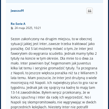
a
g
ó
Jaszczu91
r
ę
Re: Serie A
P
24 maja 2025, 10:21
o
s
t
Sezon zakończony na drugim miejscu, to w obecnej
sytuacji jakiej jest Inter, zawsze trzeba traktować jako
porażkę. Od 5 lat możemy mówić o tym, że Inter jest
faworytem do wygrania scudetto. Jednak mamy tylko 2
tytuły na koncie w tym okresie. Dla mnie to o dwa za
mało. Inter powinien być hegemonem jak Juventus
kilka lat temu i seryjnie gromadzić tytuły. Ta przegrana
z Napoli, to jeszcze większa porażka niż ta z Milanem 3
lata temu. Mam poczucie, że Inter jest drużyną o wiele
mocniejszą niż Napoli. Ich największy plus to gra raz w
tygodniu. Jednak jak się spojrzy na kadrę to mają tam
13-14 zawodników. Byłem wręcz przekonany, że w
końcu spuchną i Inter da radę ich wyprzedzić. No i
Napoli się skompromitowało, nie wygrywając w dwóch
poprzednich kolejkach. Niestety Inter nie potrafił