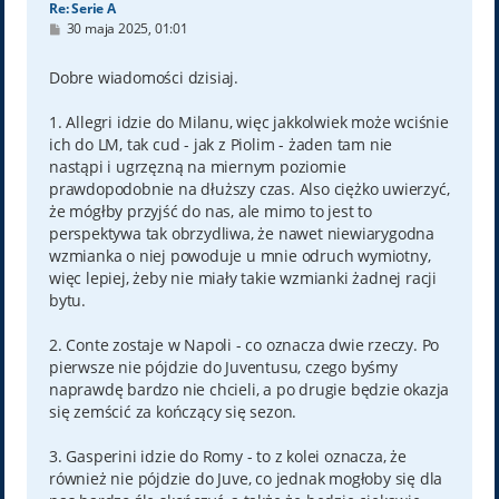
Re: Serie A
P
30 maja 2025, 01:01
o
s
t
Dobre wiadomości dzisiaj.
1. Allegri idzie do Milanu, więc jakkolwiek może wciśnie
ich do LM, tak cud - jak z Piolim - żaden tam nie
nastąpi i ugrzęzną na miernym poziomie
prawdopodobnie na dłuższy czas. Also ciężko uwierzyć,
że mógłby przyjść do nas, ale mimo to jest to
perspektywa tak obrzydliwa, że nawet niewiarygodna
wzmianka o niej powoduje u mnie odruch wymiotny,
więc lepiej, żeby nie miały takie wzmianki żadnej racji
bytu.
2. Conte zostaje w Napoli - co oznacza dwie rzeczy. Po
pierwsze nie pójdzie do Juventusu, czego byśmy
naprawdę bardzo nie chcieli, a po drugie będzie okazja
się zemścić za kończący się sezon.
3. Gasperini idzie do Romy - to z kolei oznacza, że
również nie pójdzie do Juve, co jednak mogłoby się dla