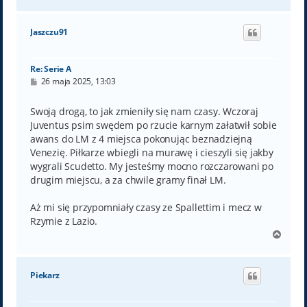
a
g
ó
Jaszczu91
r
ę
Re: Serie A
P
26 maja 2025, 13:03
o
s
t
Swoją drogą, to jak zmieniły się nam czasy. Wczoraj
Juventus psim swędem po rzucie karnym załatwił sobie
awans do LM z 4 miejsca pokonując beznadziejną
Venezię. Piłkarze wbiegli na murawę i cieszyli się jakby
wygrali Scudetto. My jesteśmy mocno rozczarowani po
drugim miejscu, a za chwile gramy finał LM.
Aż mi się przypomniały czasy ze Spallettim i mecz w
Rzymie z Lazio.
N
a
g
ó
Piekarz
r
ę