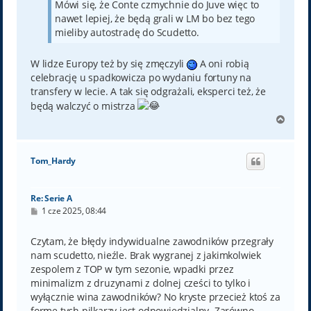
Mówi się, że Conte czmychnie do Juve więc to
nawet lepiej, że będą grali w LM bo bez tego
mieliby autostradę do Scudetto.
W lidze Europy też by się zmęczyli
A oni robią
celebrację u spadkowicza po wydaniu fortuny na
transfery w lecie. A tak się odgrażali, eksperci też, że
będą walczyć o mistrza
N
a
g
ó
Tom_Hardy
r
ę
Re: Serie A
P
1 cze 2025, 08:44
o
s
t
Czytam, że błędy indywidualne zawodników przegrały
nam scudetto, nieźle. Brak wygranej z jakimkolwiek
zespolem z TOP w tym sezonie, wpadki przez
minimalizm z druzynami z dolnej cześci to tylko i
wyłącznie wina zawodników? No kryste przecież ktoś za
forme tych pilkarzy jest odpowiedzialny. Zarówno