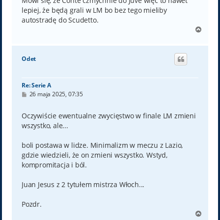
Mówi się, że Conte czmychnie do Juve więc to nawet
lepiej, że będą grali w LM bo bez tego mieliby
autostradę do Scudetto.
N
a
g
ó
Odet
r
ę
Re: Serie A
P
26 maja 2025, 07:35
o
s
t
Oczywiście ewentualne zwycięstwo w finale LM zmieni
wszystko, ale...
boli postawa w lidze. Minimalizm w meczu z Lazio,
gdzie wiedzieli, że on zmieni wszystko. Wstyd,
kompromitacja i ból.
Juan Jesus z 2 tytułem mistrza Włoch...
Pozdr.
N