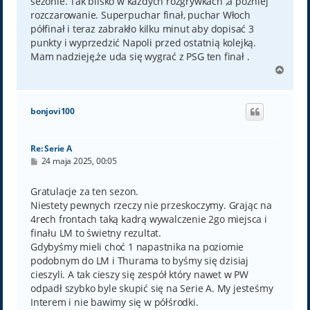
sezonie. Tak blisko w każdych rozgrywkach ,a później
rozczarowanie. Superpuchar finał, puchar Włoch
półfinał i teraz zabrakło kilku minut aby dopisać 3
punkty i wyprzedzić Napoli przed ostatnią kolejką.
Mam nadzieję,że uda się wygrać z PSG ten finał .
N
a
g
ó
bonjovi100
r
ę
Re: Serie A
P
24 maja 2025, 00:05
o
s
t
Gratulacje za ten sezon.
Niestety pewnych rzeczy nie przeskoczymy. Grając na
4rech frontach taką kadrą wywalczenie 2go miejsca i
finału LM to świetny rezultat.
Gdybyśmy mieli choć 1 napastnika na poziomie
podobnym do LM i Thurama to byśmy się dzisiaj
cieszyli. A tak cieszy się zespół który nawet w PW
odpadł szybko byle skupić się na Serie A. My jesteśmy
Interem i nie bawimy się w półśrodki.