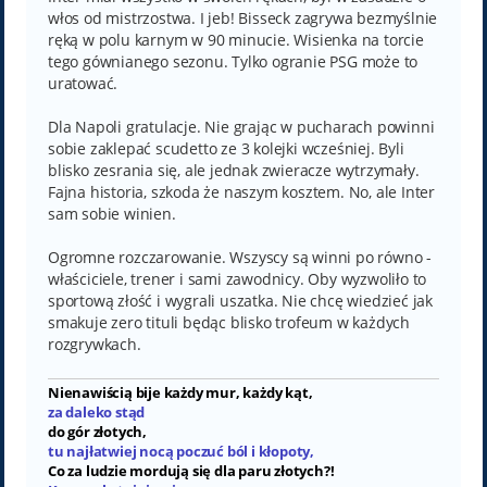
włos od mistrzostwa. I jeb! Bisseck zagrywa bezmyślnie
ręką w polu karnym w 90 minucie. Wisienka na torcie
tego gównianego sezonu. Tylko ogranie PSG może to
uratować.
Dla Napoli gratulacje. Nie grając w pucharach powinni
sobie zaklepać scudetto ze 3 kolejki wcześniej. Byli
blisko zesrania się, ale jednak zwieracze wytrzymały.
Fajna historia, szkoda że naszym kosztem. No, ale Inter
sam sobie winien.
Ogromne rozczarowanie. Wszyscy są winni po równo -
właściciele, trener i sami zawodnicy. Oby wyzwoliło to
sportową złość i wygrali uszatka. Nie chcę wiedzieć jak
smakuje zero tituli będąc blisko trofeum w każdych
rozgrywkach.
Nienawiścią bije każdy mur, każdy kąt,
za daleko stąd
do gór złotych,
tu najłatwiej nocą poczuć ból i kłopoty,
Co za ludzie mordują się dla paru złotych?!