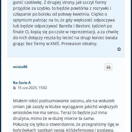
gonić czołówkę. Z drugiej strony, jak szczyt formy
przyjdzie za szybko, to będzie powtórka z rozrywki i
człapanie po boisku od połowy kwietnia. Ciężko o
optymizm patrząc na to, że gdy większość odpoczywa
lub będzie odpoczywać Barella i Bastoni, tydzień po
finale CL kopią się po czole w reprezentacji, a za chwilę
do nich dołączy reszta by lecieć na drugi koniec świata
grając bez formy w KMŚ. Preseason idealny.
N
a
g
ó
miniu86
r
ę
Re: Serie A
P
15 cze 2025, 15:02
o
s
t
Miałem robić podsumowanie sezonu, ale na wskutek
zmian jak zaszły w klubie wyciąganie jakichś większych
wniosków nie ma sensu. Teraz to będzie już inna
drużyna, mimo że w dużej mierze ta sama.
Pokuszę się tylko o stwierdzenie, że przegraliśmy ligę w
końcówkach spotkań swoją ASSdefensywą i postawą.