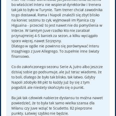
bo właściciel Interu nie wspierał dyrektorów i trenera
tak jak to było w Turynie. Tam trener chciał zawodnika
to go dostawał, Roma i Napoli znaleźli się zbyt blisko
na koniec sezonu to cyk, wyjmowali im Pjanica czy
Higuaina - przecież to jest nawet nie do pomyślenia w
Interze. W tamtym Juve rzadko kto nie zarabiał
przynajmniej 4-5 baniek za sezon, a kilku wyciągało
sporo więcej, nawet Szczęsny.
Dlatego w ogóle nie powinno się porównywać Interu
Inzaghiego z Juve Allegrego. To zupełnie inne światy
finansowo.
Co do zakończonego sezonu Serie A, jutro albo jeszcze
dzisiaj sobie go podsumuje, ale już teraz wiadomo, że
to boli, dlatego że było tak blisko, tak łatwo. Gdyby
Napoli zdobyło 88 pkt to każdy już by się z tym
pogodził, ale niestety skończyło się o punkt.
Ba jak tak człowiek nabierze dystansu to można nawet
powiedzieć, że to była tak samo wielka szansa dla
Milanu czy Juve wziąć te Scudetto. 82 pieprzone
punkty. Łatwiej szybko nie będzie.