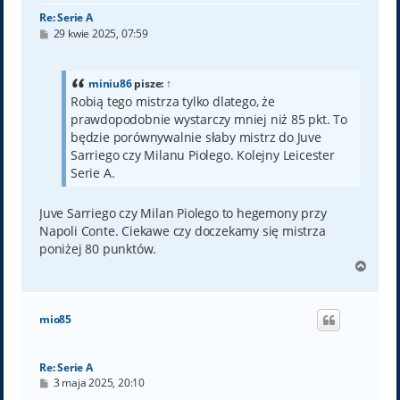
Re: Serie A
P
29 kwie 2025, 07:59
o
s
t
miniu86
pisze:
↑
Robią tego mistrza tylko dlatego, że
prawdopodobnie wystarczy mniej niż 85 pkt. To
będzie porównywalnie słaby mistrz do Juve
Sarriego czy Milanu Piolego. Kolejny Leicester
Serie A.
Juve Sarriego czy Milan Piolego to hegemony przy
Napoli Conte. Ciekawe czy doczekamy się mistrza
poniżej 80 punktów.
N
a
g
ó
mio85
r
ę
Re: Serie A
P
3 maja 2025, 20:10
o