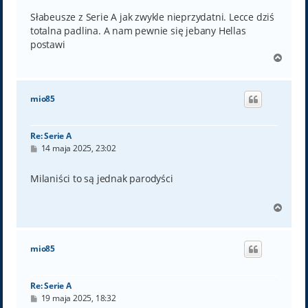
s
t
Słabeusze z Serie A jak zwykle nieprzydatni. Lecce dziś
totalna padlina. A nam pewnie się jebany Hellas
postawi
N
a
g
ó
mio85
r
ę
Re: Serie A
P
14 maja 2025, 23:02
o
s
t
Milaniści to są jednak parodyści
N
a
g
ó
mio85
r
ę
Re: Serie A
P
19 maja 2025, 18:32
o