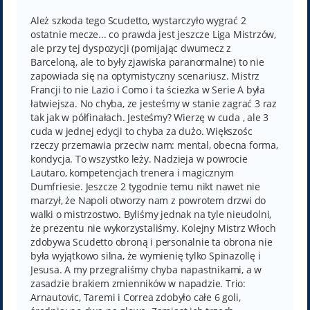
s
t
Ależ szkoda tego Scudetto, wystarczyło wygrać 2
ostatnie mecze... co prawda jest jeszcze Liga Mistrzów,
ale przy tej dyspozycji (pomijając dwumecz z
Barceloną, ale to były zjawiska paranormalne) to nie
zapowiada się na optymistyczny scenariusz. Mistrz
Francji to nie Lazio i Como i ta ściezka w Serie A była
łatwiejsza. No chyba, ze jesteśmy w stanie zagrać 3 raz
tak jak w półfinałach. Jesteśmy? Wierzę w cuda , ale 3
cuda w jednej edycji to chyba za dużo. Większośc
rzeczy przemawia przeciw nam: mental, obecna forma,
kondycja. To wszystko leży. Nadzieja w powrocie
Lautaro, kompetencjach trenera i magicznym
Dumfriesie. Jeszcze 2 tygodnie temu nikt nawet nie
marzył, że Napoli otworzy nam z powrotem drzwi do
walki o mistrzostwo. Byliśmy jednak na tyle nieudolni,
że prezentu nie wykorzystaliśmy. Kolejny Mistrz Włoch
zdobywa Scudetto obroną i personalnie ta obrona nie
była wyjątkowo silna, że wymienię tylko Spinazollę i
Jesusa. A my przegraliśmy chyba napastnikami, a w
zasadzie brakiem zmienników w napadzie. Trio:
Arnautovic, Taremi i Correa zdobyło całe 6 goli,