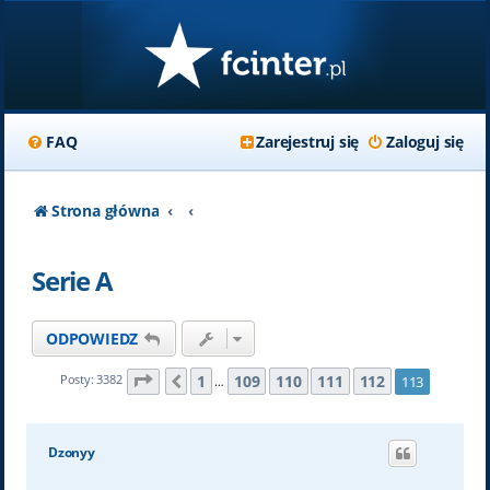
FAQ
Zarejestruj się
Zaloguj się
Strona główna
Serie A
ODPOWIEDZ
Strona
113
z
113
1
109
110
111
112
Posty: 3382
113
Poprzednia
…
Dzonyy