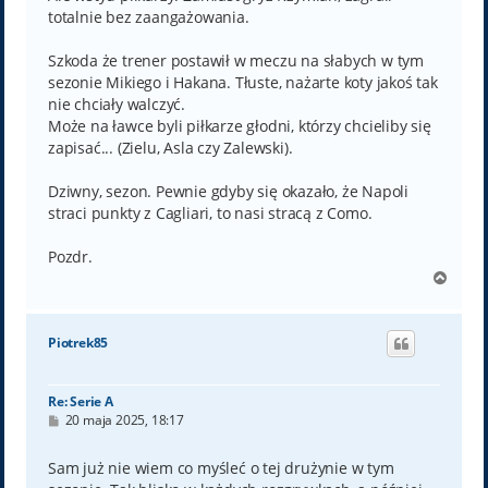
totalnie bez zaangażowania.
Szkoda że trener postawił w meczu na słabych w tym
sezonie Mikiego i Hakana. Tłuste, nażarte koty jakoś tak
nie chciały walczyć.
Może na ławce byli piłkarze głodni, którzy chcieliby się
zapisać... (Zielu, Asla czy Zalewski).
Dziwny, sezon. Pewnie gdyby się okazało, że Napoli
straci punkty z Cagliari, to nasi stracą z Como.
Pozdr.
N
a
g
ó
Piotrek85
r
ę
Re: Serie A
P
20 maja 2025, 18:17
o
s
t
Sam już nie wiem co myśleć o tej drużynie w tym