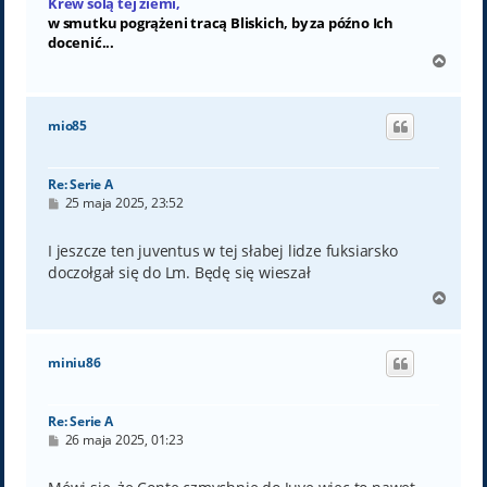
Krew solą tej ziemi,
w smutku pogrążeni tracą Bliskich, by za późno Ich
docenić...
N
a
g
ó
mio85
r
ę
Re: Serie A
P
25 maja 2025, 23:52
o
s
t
I jeszcze ten juventus w tej słabej lidze fuksiarsko
doczołgał się do Lm. Będę się wieszał
N
a
g
ó
miniu86
r
ę
Re: Serie A
P
26 maja 2025, 01:23
o
s
t