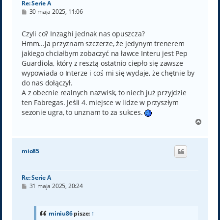
Re: Serie A
P
30 maja 2025, 11:06
o
s
t
Czyli co? Inzaghi jednak nas opuszcza?
Hmm...ja przyznam szczerze, że jedynym trenerem
jakiego chciałbym zobaczyć na ławce Interu jest Pep
Guardiola, który z resztą ostatnio ciepło się zawsze
wypowiada o Interze i coś mi się wydaje, że chętnie by
do nas dołączył.
A z obecnie realnych nazwisk, to niech już przyjdzie
ten Fabregas. Jeśli 4. miejsce w lidze w przyszłym
sezonie ugra, to unznam to za sukces.
N
a
g
ó
mio85
r
ę
Re: Serie A
P
31 maja 2025, 20:24
o
s
t
miniu86
pisze:
↑