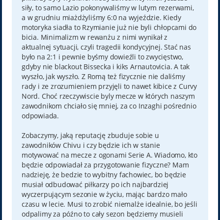
siły, to samo Lazio pokonywaliśmy w lutym rezerwami,
a w grudniu miażdżyliśmy 6:0 na wyjeździe. Kiedy
motoryka siadła to Rzymianie już nie byli chłopcami do
bicia. Minimalizm w rewanżu z nimi wynikał z
aktualnej sytuacji, czyli tragedii kondycyjnej. Stać nas
było na 2:1 i pewnie byśmy dowieźli to zwycięstwo,
gdyby nie blackout Bissecka i kiks Arnautovicia. A tak
wyszło, jak wyszło. Z Romą też fizycznie nie daliśmy
rady i ze zrozumieniem przyjęli to nawet kibice z Curvy
Nord. Choć rzeczywiscie byly mecze w których naszym
zawodnikom chciało się mniej, za co Inzaghi pośrednio
odpowiada.
Zobaczymy, jaką reputację zbuduje sobie u
zawodników Chivu i czy będzie ich w stanie
motywować na mecze z ogonami Serie A. Wiadomo, kto
będzie odpowiadał za przygotowanie fizyczne? Mam
nadzieję, że bedzie to wybitny fachowiec, bo będzie
musiał odbudować piłkarzy po ich najbardziej
wyczerpującym sezonie w życiu, mając bardzo mało
czasu w lecie. Musi to zrobić niemalże idealnie, bo jeśli
odpalimy za późno to cały sezon będziemy musieli