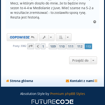
Mecz, w którym doszło do mnie, że to będzie inny
sezon to 4-4 w Mediolanie z Juve. Mieć szanse na 5-2 a
w rezultacie zremisować - to zostawiło sporą rysę.
Reszta jest historią.
N
a
g
ó
ODPOWIEDZ
r
ę
Strona
113
z
113
1
109
110
111
112
Posty: 3382
113
Poprzednia
…
Przejdź do
Strona główna
Kontakt z nami
Absolution Style by
Premium phpBB Styles