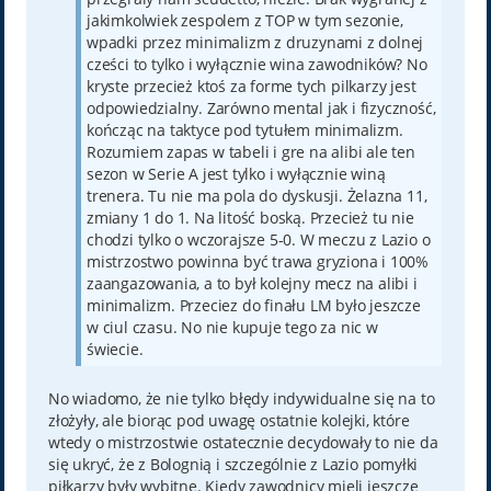
jakimkolwiek zespolem z TOP w tym sezonie,
wpadki przez minimalizm z druzynami z dolnej
cześci to tylko i wyłącznie wina zawodników? No
kryste przecież ktoś za forme tych pilkarzy jest
odpowiedzialny. Zarówno mental jak i fizyczność,
kończąc na taktyce pod tytułem minimalizm.
Rozumiem zapas w tabeli i gre na alibi ale ten
sezon w Serie A jest tylko i wyłącznie winą
trenera. Tu nie ma pola do dyskusji. Żelazna 11,
zmiany 1 do 1. Na litość boską. Przecież tu nie
chodzi tylko o wczorajsze 5-0. W meczu z Lazio o
mistrzostwo powinna być trawa gryziona i 100%
zaangazowania, a to był kolejny mecz na alibi i
minimalizm. Przeciez do finału LM było jeszcze
w ciul czasu. No nie kupuje tego za nic w
świecie.
No wiadomo, że nie tylko błędy indywidualne się na to
złożyły, ale biorąc pod uwagę ostatnie kolejki, które
wtedy o mistrzostwie ostatecznie decydowały to nie da
się ukryć, że z Bolognią i szczególnie z Lazio pomyłki
piłkarzy były wybitne. Kiedy zawodnicy mieli jeszcze