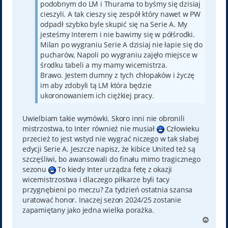
podobnym do LM i Thurama to byśmy się dzisiaj
cieszyli. A tak cieszy się zespół który nawet w PW
odpadł szybko byle skupić się na Serie A. My
jesteśmy Interem i nie bawimy się w półśrodki.
Milan po wygraniu Serie A dzisiaj nie łapie się do
pucharów, Napoli po wygraniu zajęło miejsce w
środku tabeli a my mamy wicemistrza.
Brawo. Jestem dumny z tych chłopaków i życzę
im aby zdobyli tą LM która będzie
ukoronowaniem ich ciężkiej pracy.
Uwielbiam takie wymówki. Skoro inni nie obronili
mistrzostwa, to Inter również nie musiał
Człowieku
przecież to jest wstyd nie wygrać niczego w tak słabej
edycji Serie A. Jeszcze napisz, że kibice United też są
szczęśliwi, bo awansowali do finału mimo tragicznego
sezonu
To kiedy Inter urządza fetę z okazji
wicemistrzostwa i dlaczego piłkarze byli tacy
przygnębieni po meczu? Za tydzień ostatnia szansa
uratować honor. Inaczej sezon 2024/25 zostanie
zapamiętany jako jedna wielka porażka.
N