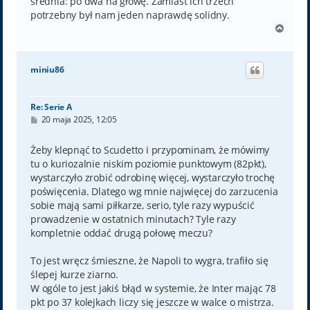
średnia: po dwa na głowę. Zamiast ich trzech
potrzebny był nam jeden naprawdę solidny.
N
a
g
ó
miniu86
r
ę
Re: Serie A
P
20 maja 2025, 12:05
o
s
t
Żeby klepnąć to Scudetto i przypominam, że mówimy
tu o kuriozalnie niskim poziomie punktowym (82pkt),
wystarczyło zrobić odrobinę więcej, wystarczyło trochę
poświęcenia. Dlatego wg mnie najwięcej do zarzucenia
sobie mają sami piłkarze, serio, tyle razy wypuścić
prowadzenie w ostatnich minutach? Tyle razy
kompletnie oddać drugą połowę meczu?
To jest wręcz śmieszne, że Napoli to wygra, trafiło się
ślepej kurze ziarno.
W ogóle to jest jakiś błąd w systemie, że Inter mając 78
pkt po 37 kolejkach liczy się jeszcze w walce o mistrza.