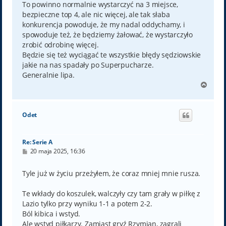
To powinno normalnie wystarczyć na 3 miejsce,
bezpieczne top 4, ale nic więcej, ale tak słaba
konkurencja powoduje, że my nadal oddychamy, i
spowoduje też, że będziemy żałować, że wystarczyło
zrobić odrobinę więcej.
Będzie się też wyciągać te wszystkie błędy sędziowskie
jakie na nas spadały po Superpucharze.
Generalnie lipa.
N
a
g
ó
Odet
r
ę
Re: Serie A
P
20 maja 2025, 16:36
o
s
t
Tyle już w życiu przeżyłem, że coraz mniej mnie rusza.
Te wkłady do koszulek, walczyły czy tam grały w piłkę z
Lazio tylko przy wyniku 1-1 a potem 2-2.
Ból kibica i wstyd.
Ale wstyd piłkarzy. Zamiast gryź Rzymian, zagrali