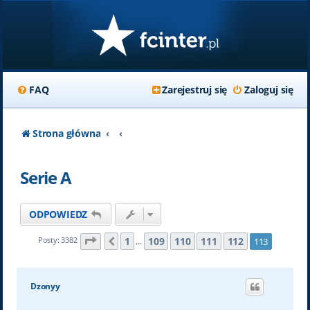
FAQ
Zarejestruj się
Zaloguj się
Strona główna
Serie A
ODPOWIEDZ
Strona
113
z
113
1
109
110
111
112
Posty: 3382
113
Poprzednia
…
Dzonyy