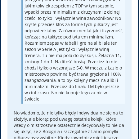
jakimkolwiek zespolem z TOP w tym sezonie,
wpadki przez minimalizm z druzynami z dolnej
cześci to tylko i wyłącznie wina zawodników? No
kryste przecież ktoś za forme tych pilkarzy jest
odpowiedzialny. Zarówno mental jak i fizyczność,
kończąc na taktyce pod tytułem minimalizm.
Rozumiem zapas w tabeli i gre na alibi ale ten
sezon w Serie A jest tylko i wyłącznie winą
trenera. Tu nie ma pola do dyskusji. Żelazna 11,
zmiany 1 do 1. Na litość boską. Przecież tu nie
chodzi tylko o wczorajsze 5-0. W meczu z Lazio o
mistrzostwo powinna być trawa gryziona i 100%
zaangazowania, a to był kolejny mecz na alibi i
minimalizm. Przeciez do finału LM było jeszcze
w ciul czasu. No nie kupuje tego za nic w
świecie.
No wiadomo, że nie tylko błędy indywidualne się na to
złożyły, ale biorąc pod uwagę ostatnie kolejki, które
wtedy o mistrzostwie ostatecznie decydowały to nie da
się ukryć, że z Bolognią i szczególnie z Lazio pomyłki
piłkarzy były wybitne. Kiedy zawodnicy mieli jeszcze