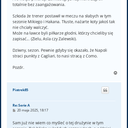
totalnie bez zaangażowania.
Szkoda że trener postawił w meczu na słabych w tym
sezonie Mikiego i Hakana. Tłuste, nażarte koty jakoś tak
nie chciały walczyć.
Może na ławce byli piłkarze głodni, którzy chcieliby się
zapisać... (Zielu, Asla czy Zalewski).
Dziwny, sezon. Pewnie gdyby się okazało, że Napoli
straci punkty z Cagliari, to nasi stracą z Como.
Pozdr.
N
a
g
ó
Piotrek85
r
ę
Re: Serie A
P
20 maja 2025, 18:17
o
s
t
Sam już nie wiem co myśleć o tej drużynie w tym