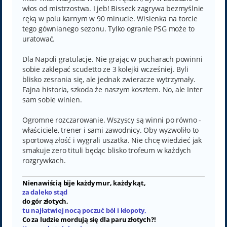
włos od mistrzostwa. I jeb! Bisseck zagrywa bezmyślnie
ręką w polu karnym w 90 minucie. Wisienka na torcie
tego gównianego sezonu. Tylko ogranie PSG może to
uratować.
Dla Napoli gratulacje. Nie grając w pucharach powinni
sobie zaklepać scudetto ze 3 kolejki wcześniej. Byli
blisko zesrania się, ale jednak zwieracze wytrzymały.
Fajna historia, szkoda że naszym kosztem. No, ale Inter
sam sobie winien.
Ogromne rozczarowanie. Wszyscy są winni po równo -
właściciele, trener i sami zawodnicy. Oby wyzwoliło to
sportową złość i wygrali uszatka. Nie chcę wiedzieć jak
smakuje zero tituli będąc blisko trofeum w każdych
rozgrywkach.
Nienawiścią bije każdy mur, każdy kąt,
za daleko stąd
do gór złotych,
tu najłatwiej nocą poczuć ból i kłopoty,
Co za ludzie mordują się dla paru złotych?!