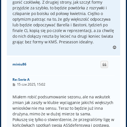
gonić czołówkę. Z drugiej strony, jak szczyt formy
przyjdzie za szybko, to będzie powtórka z rozrywki i
człapanie po boisku od połowy kwietnia. Ciężko o
optymizm patrząc na to, że gdy większość odpoczywa
lub będzie odpoczywać Barella i Bastoni, tydzień po
finale CL kopią się po czole w reprezentacji, a za chwilę
do nich dołączy reszta by lecieć na drugi koniec świata
grając bez formy w KMŚ. Preseason idealny.
N
a
g
ó
miniu86
r
ę
Re: Serie A
P
15 cze 2025, 15:02
o
s
t
Miałem robić podsumowanie sezonu, ale na wskutek
zmian jak zaszły w klubie wyciąganie jakichś większych
wniosków nie ma sensu. Teraz to będzie już inna
drużyna, mimo że w dużej mierze ta sama.
Pokuszę się tylko o stwierdzenie, że przegraliśmy ligę w
końcówkach spotkań swoją ASSdefensywą i postawą.