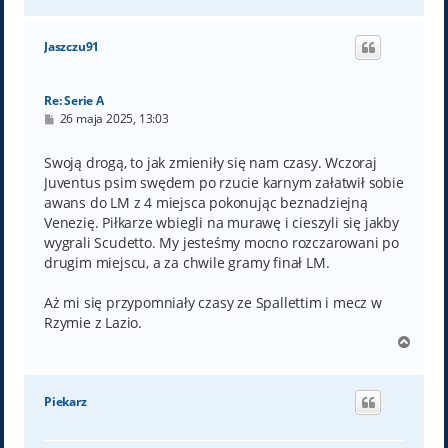
a
g
ó
Jaszczu91
r
ę
Re: Serie A
P
26 maja 2025, 13:03
o
s
t
Swoją drogą, to jak zmieniły się nam czasy. Wczoraj
Juventus psim swędem po rzucie karnym załatwił sobie
awans do LM z 4 miejsca pokonując beznadziejną
Venezię. Piłkarze wbiegli na murawę i cieszyli się jakby
wygrali Scudetto. My jesteśmy mocno rozczarowani po
drugim miejscu, a za chwile gramy finał LM.
Aż mi się przypomniały czasy ze Spallettim i mecz w
Rzymie z Lazio.
N
a
g
ó
Piekarz
r
ę