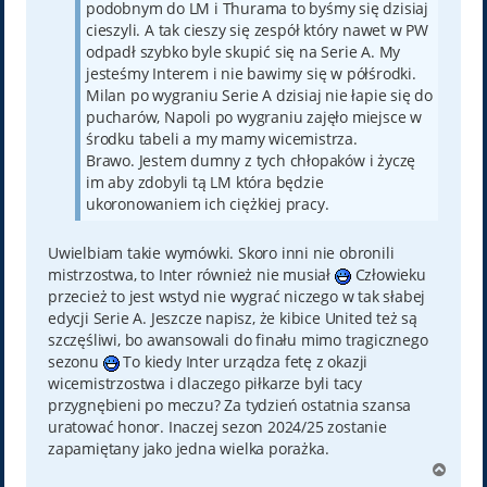
podobnym do LM i Thurama to byśmy się dzisiaj
cieszyli. A tak cieszy się zespół który nawet w PW
odpadł szybko byle skupić się na Serie A. My
jesteśmy Interem i nie bawimy się w półśrodki.
Milan po wygraniu Serie A dzisiaj nie łapie się do
pucharów, Napoli po wygraniu zajęło miejsce w
środku tabeli a my mamy wicemistrza.
Brawo. Jestem dumny z tych chłopaków i życzę
im aby zdobyli tą LM która będzie
ukoronowaniem ich ciężkiej pracy.
Uwielbiam takie wymówki. Skoro inni nie obronili
mistrzostwa, to Inter również nie musiał
Człowieku
przecież to jest wstyd nie wygrać niczego w tak słabej
edycji Serie A. Jeszcze napisz, że kibice United też są
szczęśliwi, bo awansowali do finału mimo tragicznego
sezonu
To kiedy Inter urządza fetę z okazji
wicemistrzostwa i dlaczego piłkarze byli tacy
przygnębieni po meczu? Za tydzień ostatnia szansa
uratować honor. Inaczej sezon 2024/25 zostanie
zapamiętany jako jedna wielka porażka.
N