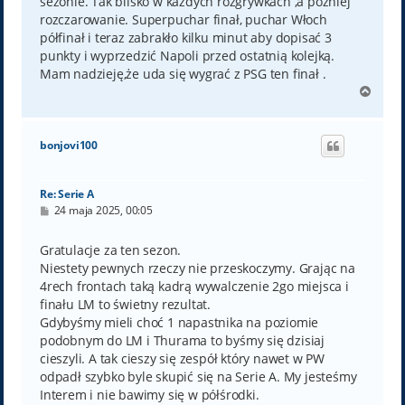
sezonie. Tak blisko w każdych rozgrywkach ,a później
rozczarowanie. Superpuchar finał, puchar Włoch
półfinał i teraz zabrakło kilku minut aby dopisać 3
punkty i wyprzedzić Napoli przed ostatnią kolejką.
Mam nadzieję,że uda się wygrać z PSG ten finał .
N
a
g
ó
bonjovi100
r
ę
Re: Serie A
P
24 maja 2025, 00:05
o
s
t
Gratulacje za ten sezon.
Niestety pewnych rzeczy nie przeskoczymy. Grając na
4rech frontach taką kadrą wywalczenie 2go miejsca i
finału LM to świetny rezultat.
Gdybyśmy mieli choć 1 napastnika na poziomie
podobnym do LM i Thurama to byśmy się dzisiaj
cieszyli. A tak cieszy się zespół który nawet w PW
odpadł szybko byle skupić się na Serie A. My jesteśmy
Interem i nie bawimy się w półśrodki.