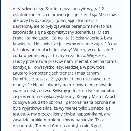
s
t
Ależ szkoda tego Scudetto, wystarczyło wygrać 2
ostatnie mecze... co prawda jest jeszcze Liga Mistrzów,
ale przy tej dyspozycji (pomijając dwumecz z
Barceloną, ale to były zjawiska paranormalne) to nie
zapowiada się na optymistyczny scenariusz. Mistrz
Francji to nie Lazio i Como i ta ściezka w Serie A była
łatwiejsza. No chyba, ze jesteśmy w stanie zagrać 3 raz
tak jak w półfinałach. Jesteśmy? Wierzę w cuda , ale 3
cuda w jednej edycji to chyba za dużo. Większośc
rzeczy przemawia przeciw nam: mental, obecna forma,
kondycja. To wszystko leży. Nadzieja w powrocie
Lautaro, kompetencjach trenera i magicznym
Dumfriesie. Jeszcze 2 tygodnie temu nikt nawet nie
marzył, że Napoli otworzy nam z powrotem drzwi do
walki o mistrzostwo. Byliśmy jednak na tyle nieudolni,
że prezentu nie wykorzystaliśmy. Kolejny Mistrz Włoch
zdobywa Scudetto obroną i personalnie ta obrona nie
była wyjątkowo silna, że wymienię tylko Spinazollę i
Jesusa. A my przegraliśmy chyba napastnikami, a w
zasadzie brakiem zmienników w napadzie. Trio:
Arnautovic, Taremi i Correa zdobyło całe 6 goli,