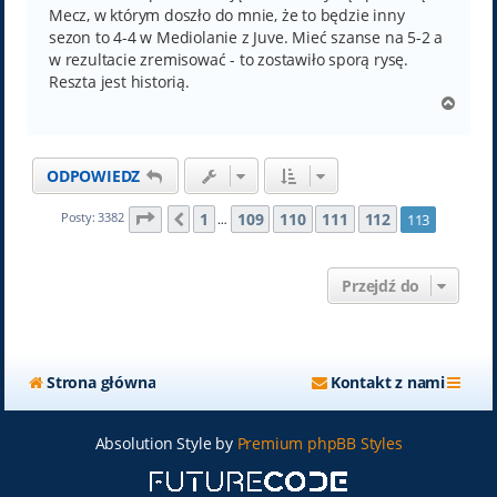
Mecz, w którym doszło do mnie, że to będzie inny
sezon to 4-4 w Mediolanie z Juve. Mieć szanse na 5-2 a
w rezultacie zremisować - to zostawiło sporą rysę.
Reszta jest historią.
N
a
g
ó
ODPOWIEDZ
r
ę
Strona
113
z
113
1
109
110
111
112
Posty: 3382
113
Poprzednia
…
Przejdź do
Strona główna
Kontakt z nami
Absolution Style by
Premium phpBB Styles