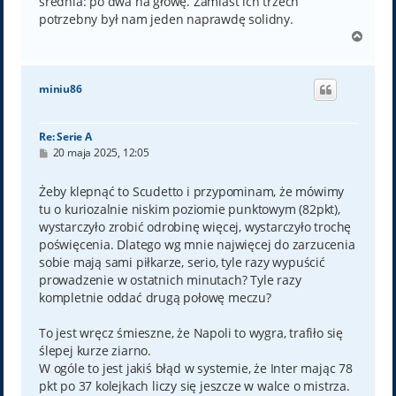
średnia: po dwa na głowę. Zamiast ich trzech
potrzebny był nam jeden naprawdę solidny.
N
a
g
ó
miniu86
r
ę
Re: Serie A
P
20 maja 2025, 12:05
o
s
t
Żeby klepnąć to Scudetto i przypominam, że mówimy
tu o kuriozalnie niskim poziomie punktowym (82pkt),
wystarczyło zrobić odrobinę więcej, wystarczyło trochę
poświęcenia. Dlatego wg mnie najwięcej do zarzucenia
sobie mają sami piłkarze, serio, tyle razy wypuścić
prowadzenie w ostatnich minutach? Tyle razy
kompletnie oddać drugą połowę meczu?
To jest wręcz śmieszne, że Napoli to wygra, trafiło się
ślepej kurze ziarno.
W ogóle to jest jakiś błąd w systemie, że Inter mając 78
pkt po 37 kolejkach liczy się jeszcze w walce o mistrza.