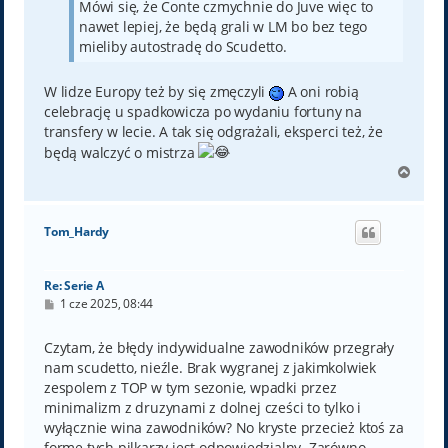
Mówi się, że Conte czmychnie do Juve więc to
nawet lepiej, że będą grali w LM bo bez tego
mieliby autostradę do Scudetto.
W lidze Europy też by się zmęczyli
A oni robią
celebrację u spadkowicza po wydaniu fortuny na
transfery w lecie. A tak się odgrażali, eksperci też, że
będą walczyć o mistrza
N
a
g
ó
Tom_Hardy
r
ę
Re: Serie A
P
1 cze 2025, 08:44
o
s
t
Czytam, że błędy indywidualne zawodników przegrały
nam scudetto, nieźle. Brak wygranej z jakimkolwiek
zespolem z TOP w tym sezonie, wpadki przez
minimalizm z druzynami z dolnej cześci to tylko i
wyłącznie wina zawodników? No kryste przecież ktoś za
forme tych pilkarzy jest odpowiedzialny. Zarówno