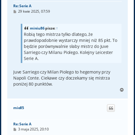
Re: Serie A
P
29 kwie 2025, 07:59
o
s
t
miniu86
pisze:
↑
Robią tego mistrza tylko dlatego, że
prawdopodobnie wystarczy mniej niż 85 pkt. To
będzie porównywalnie słaby mistrz do Juve
Sarriego czy Milanu Piolego. Kolejny Leicester
Serie A.
Juve Sarriego czy Milan Piolego to hegemony przy
Napoli Conte. Ciekawe czy doczekamy się mistrza
poniżej 80 punktów.
N
a
g
ó
mio85
r
ę
Re: Serie A
P
3 maja 2025, 20:10
o