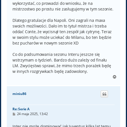
wykorzystać, co prowadzi do wniosku, że na
mistrzostwo po prostu nie zasługujemy w tym sezonie.
Dlatego gratulacje dla Napoli. Oni zagrali na maxa
swoich możliwości. Dało im to tytuł mistrza i trzeba
oddać Conte, że wycisnął ten zespół jak cytrynę. Teraz
w swoim stylu może uciekać do Milanu, bo ten będzie
bez pucharów w nowym sezonie XD
Co do podsumowania sezonu Interu jeszcze się
wstrzymam o tydzień. Bardzo dużo zależy od finału
LM. Zwycięstwo sprawi, że mimo trzech porażek będę
w innych rozgrywkach będę zadowolony.
N
a
g
ó
miniu86
r
ę
Re: Serie A
P
24 maja 2025, 13:42
o
s
t
Inter nie może dominować jak Juventus kilka lat temu