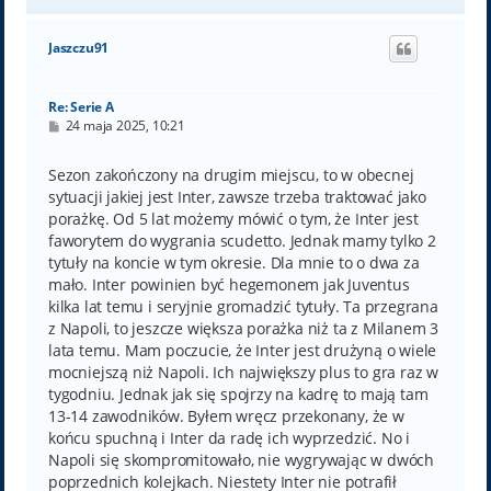
a
g
ó
Jaszczu91
r
ę
Re: Serie A
P
24 maja 2025, 10:21
o
s
t
Sezon zakończony na drugim miejscu, to w obecnej
sytuacji jakiej jest Inter, zawsze trzeba traktować jako
porażkę. Od 5 lat możemy mówić o tym, że Inter jest
faworytem do wygrania scudetto. Jednak mamy tylko 2
tytuły na koncie w tym okresie. Dla mnie to o dwa za
mało. Inter powinien być hegemonem jak Juventus
kilka lat temu i seryjnie gromadzić tytuły. Ta przegrana
z Napoli, to jeszcze większa porażka niż ta z Milanem 3
lata temu. Mam poczucie, że Inter jest drużyną o wiele
mocniejszą niż Napoli. Ich największy plus to gra raz w
tygodniu. Jednak jak się spojrzy na kadrę to mają tam
13-14 zawodników. Byłem wręcz przekonany, że w
końcu spuchną i Inter da radę ich wyprzedzić. No i
Napoli się skompromitowało, nie wygrywając w dwóch
poprzednich kolejkach. Niestety Inter nie potrafił