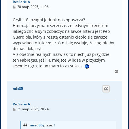
Re: Serie A
P
30 maja 2025, 11:06
o
s
t
Czyli co? Inzaghi jednak nas opuszcza?
Hmm...ja przyznam szczerze, że jedynym trenerem
jakiego chciałbym zobaczyć na ławce Interu jest Pep
Guardiola, który z resztą ostatnio ciepło się zawsze
wypowiada o Interze i coś mi się wydaje, że chętnie by
do nas dołączył.
A z obecnie realnych nazwisk, to niech już przyjdzie
ten Fabregas. Jeśli 4. miejsce w lidze w przyszłym
sezonie ugra, to unznam to za sukces.
N
a
g
ó
mio85
r
ę
Re: Serie A
P
31 maja 2025, 20:24
o
s
t
miniu86
pisze:
↑