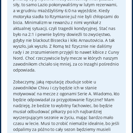
siły, to samo Lazio pokonywaliśmy w lutym rezerwami,
a w grudniu miażdżyliśmy 6:0 na wyjeździe. Kiedy
motoryka siadła to Rzymianie już nie byli chłopcami do
bicia. Minimalizm w rewanżu z nimi wynikał z
aktualnej sytuacji, czyli tragedii kondycyjnej. Stać nas
było na 2:1 i pewnie byśmy dowieźli to zwycięstwo,
gdyby nie blackout Bissecka i kiks Arnautovicia. A tak
wyszło, jak wyszło. Z Romą też fizycznie nie daliśmy
rady i ze zrozumieniem przyjęli to nawet kibice z Curvy
Nord. Choć rzeczywiscie byly mecze w których naszym
zawodnikom chciało się mniej, za co Inzaghi pośrednio
odpowiada.
Zobaczymy, jaką reputację zbuduje sobie u
zawodników Chivu i czy będzie ich w stanie
motywować na mecze z ogonami Serie A. Wiadomo, kto
będzie odpowiadał za przygotowanie fizyczne? Mam
nadzieję, że bedzie to wybitny fachowiec, bo będzie
musiał odbudować piłkarzy po ich najbardziej
wyczerpującym sezonie w życiu, mając bardzo mało
czasu w lecie. Musi to zrobić niemalże idealnie, bo jeśli
odpalimy za późno to cały sezon będziemy musieli