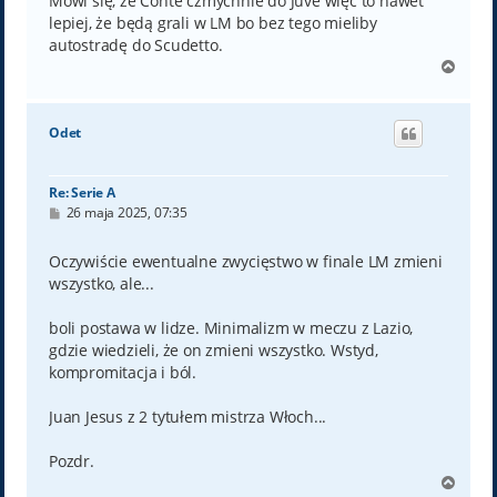
Mówi się, że Conte czmychnie do Juve więc to nawet
lepiej, że będą grali w LM bo bez tego mieliby
autostradę do Scudetto.
N
a
g
ó
Odet
r
ę
Re: Serie A
P
26 maja 2025, 07:35
o
s
t
Oczywiście ewentualne zwycięstwo w finale LM zmieni
wszystko, ale...
boli postawa w lidze. Minimalizm w meczu z Lazio,
gdzie wiedzieli, że on zmieni wszystko. Wstyd,
kompromitacja i ból.
Juan Jesus z 2 tytułem mistrza Włoch...
Pozdr.
N