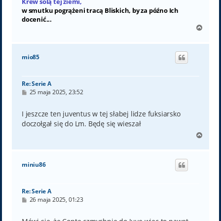
Krew solą tej ziemi,
w smutku pogrążeni tracą Bliskich, by za późno Ich
docenić...
N
a
g
ó
mio85
r
ę
Re: Serie A
P
25 maja 2025, 23:52
o
s
t
I jeszcze ten juventus w tej słabej lidze fuksiarsko
doczołgał się do Lm. Będę się wieszał
N
a
g
ó
miniu86
r
ę
Re: Serie A
P
26 maja 2025, 01:23
o
s
t