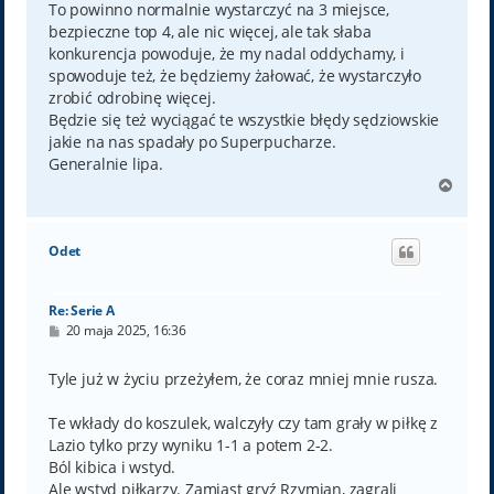
To powinno normalnie wystarczyć na 3 miejsce,
bezpieczne top 4, ale nic więcej, ale tak słaba
konkurencja powoduje, że my nadal oddychamy, i
spowoduje też, że będziemy żałować, że wystarczyło
zrobić odrobinę więcej.
Będzie się też wyciągać te wszystkie błędy sędziowskie
jakie na nas spadały po Superpucharze.
Generalnie lipa.
N
a
g
ó
Odet
r
ę
Re: Serie A
P
20 maja 2025, 16:36
o
s
t
Tyle już w życiu przeżyłem, że coraz mniej mnie rusza.
Te wkłady do koszulek, walczyły czy tam grały w piłkę z
Lazio tylko przy wyniku 1-1 a potem 2-2.
Ból kibica i wstyd.
Ale wstyd piłkarzy. Zamiast gryź Rzymian, zagrali