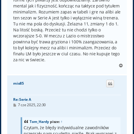
mental jak i fizyczność, kończąc na taktyce pod tytułem
minimalizm. Rozumiem zapas w tabeli i gre na alibi ale
ten sezon w Serie A jest tylko i wyłącznie winą trenera.
Tu nie ma pola do dyskusji. Żelazna 11, zmiany 1 do 1.
Na litość boską. Przecież tu nie chodzi tylko o
wczorajsze 5-0. W meczu z Lazio o mistrzostwo
powinna być trawa gryziona i 100% zaangazowania, a
to był kolejny mecz na alibi i minimalizm. Przeciez do
finału LM było jeszcze w ciul czasu. No nie kupuje tego
za nic w świecie.
N
a
g
ó
mio85
r
ę
Re: Serie A
P
7 cze 2025, 22:30
o
s
t
Tom_Hardy
pisze:
↑
Czytam, że błędy indywidualne zawodników
przegrały nam scudetto, nieźle. Brak wygranej z