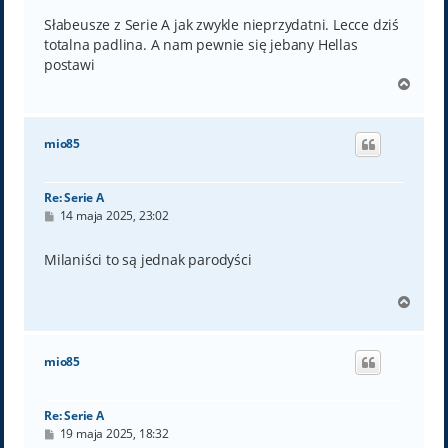
s
t
Słabeusze z Serie A jak zwykle nieprzydatni. Lecce dziś
totalna padlina. A nam pewnie się jebany Hellas
postawi
N
a
g
ó
mio85
r
ę
Re: Serie A
P
14 maja 2025, 23:02
o
s
t
Milaniści to są jednak parodyści
N
a
g
ó
mio85
r
ę
Re: Serie A
P
19 maja 2025, 18:32
o