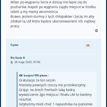
Milan po wygraniu Serie A dzisiaj nie łapie się do
pucharów, Napoli po wygraniu zajęło miejsce w środku
tabeli a my mamy wicemistrza.
Brawo. Jestem dumny z tych chłopaków i życzę im aby
zdobyli tą LM która będzie ukoronowaniem ich ciężkiej
pracy.
N
a
g
ó
Cyrax
r
ę
Re: Serie A
P
24 maja 2025, 07:06
o
s
t
bonjovi100
pisze:
↑
Gratulacje za ten sezon.
Niestety pewnych rzeczy nie przeskoczymy.
Grając na 4rech frontach taką kadrą
wywalczenie 2go miejsca i finału LM to świetny
rezultat.
Gdybyśmy mieli choć 1 napastnika na poziomie