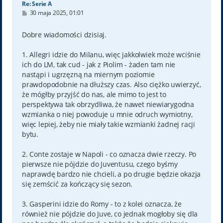
Re: Serie A
P
30 maja 2025, 01:01
o
s
t
Dobre wiadomości dzisiaj.
1. Allegri idzie do Milanu, więc jakkolwiek może wciśnie
ich do LM, tak cud - jak z Piolim - żaden tam nie
nastąpi i ugrzęzną na miernym poziomie
prawdopodobnie na dłuższy czas. Also ciężko uwierzyć,
że mógłby przyjść do nas, ale mimo to jest to
perspektywa tak obrzydliwa, że nawet niewiarygodna
wzmianka o niej powoduje u mnie odruch wymiotny,
więc lepiej, żeby nie miały takie wzmianki żadnej racji
bytu.
2. Conte zostaje w Napoli - co oznacza dwie rzeczy. Po
pierwsze nie pójdzie do Juventusu, czego byśmy
naprawdę bardzo nie chcieli, a po drugie będzie okazja
się zemścić za kończący się sezon.
3. Gasperini idzie do Romy - to z kolei oznacza, że
również nie pójdzie do Juve, co jednak mogłoby się dla