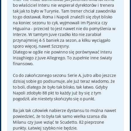
bo właściciel Interu nie wspierał dyrektorów i trenera
tak jak to było w Turynie. Tam trener chciał zawodnika
to go dostawał, Roma i Napoli znaleźli się zbyt blisko
na koniec sezonu to cyk, wyjmowali im Pjanica czy
Higuaina - przecież to jest nawet nie do pomyślenia w
Interze. W tamtym Juve rzadko kto nie zarabiał
przynajmniej 4-5 baniek za sezon, a kilku wyciągało
sporo więcej, nawet Szczęsny.
Dlatego w ogóle nie powinno się porównywać Interu
Inzaghiego z Juve Allegrego. To zupełnie inne światy
finansowo.
Co do zakończonego sezonu Serie A, jutro albo jeszcze
dzisiaj sobie go podsumuje, ale już teraz wiadomo, że
to boli, dlatego że było tak blisko, tak łatwo. Gdyby
Napoli zdobyło 88 pkt to każdy już by się z tym
pogodził, ale niestety skończyło się o punkt.
Ba jak tak człowiek nabierze dystansu to można nawet
powiedzieć, że to była tak samo wielka szansa dla
Milanu czy Juve wziąć te Scudetto. 82 pieprzone
punkty. Łatwiej szybko nie będzie.