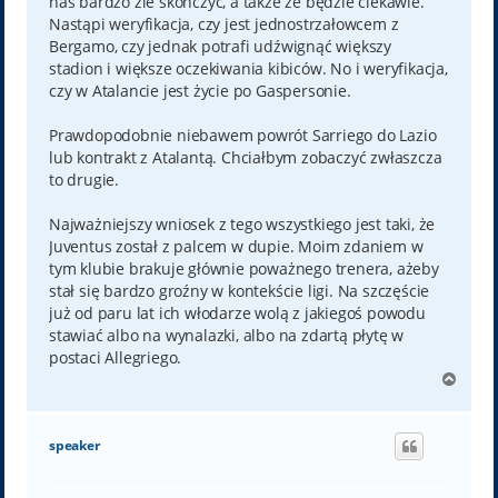
nas bardzo źle skończyć, a także że będzie ciekawie.
Nastąpi weryfikacja, czy jest jednostrzałowcem z
Bergamo, czy jednak potrafi udźwignąć większy
stadion i większe oczekiwania kibiców. No i weryfikacja,
czy w Atalancie jest życie po Gaspersonie.
Prawdopodobnie niebawem powrót Sarriego do Lazio
lub kontrakt z Atalantą. Chciałbym zobaczyć zwłaszcza
to drugie.
Najważniejszy wniosek z tego wszystkiego jest taki, że
Juventus został z palcem w dupie. Moim zdaniem w
tym klubie brakuje głównie poważnego trenera, ażeby
stał się bardzo groźny w kontekście ligi. Na szczęście
już od paru lat ich włodarze wolą z jakiegoś powodu
stawiać albo na wynalazki, albo na zdartą płytę w
postaci Allegriego.
N
a
g
ó
speaker
r
ę