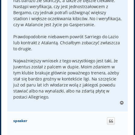
nas bardzo źle skończyć, a także że będzie ciekawie.
Nastąpi weryfikacja, czy jest jednostrzałowcem z
Bergamo, czy jednak potrafi udźwignąć większy
stadion i większe oczekiwania kibiców. No i weryfikacja,
czy w Atalancie jest życie po Gaspersonie.
Prawdopodobnie niebawem powrót Sarriego do Lazio
lub kontrakt z Atalantą. Chciałbym zobaczyć zwłaszcza
to drugie.
Najważniejszy wniosek z tego wszystkiego jest taki, że
Juventus został z palcem w dupie. Moim zdaniem w
tym klubie brakuje głównie poważnego trenera, ażeby
stał się bardzo groźny w kontekście ligi. Na szczęście
już od paru lat ich włodarze wolą z jakiegoś powodu
stawiać albo na wynalazki, albo na zdartą płytę w
postaci Allegriego.
N
a
g
ó
speaker
r
ę