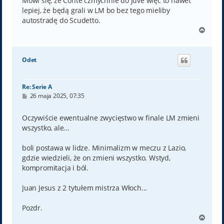
Mówi się, że Conte czmychnie do Juve więc to nawet
lepiej, że będą grali w LM bo bez tego mieliby
autostradę do Scudetto.
N
a
g
ó
Odet
r
ę
Re: Serie A
P
26 maja 2025, 07:35
o
s
t
Oczywiście ewentualne zwycięstwo w finale LM zmieni
wszystko, ale...
boli postawa w lidze. Minimalizm w meczu z Lazio,
gdzie wiedzieli, że on zmieni wszystko. Wstyd,
kompromitacja i ból.
Juan Jesus z 2 tytułem mistrza Włoch...
Pozdr.
N