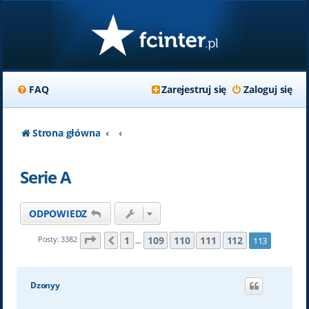
FAQ
Zarejestruj się
Zaloguj się
Strona główna
Serie A
ODPOWIEDZ
Strona
113
z
113
1
109
110
111
112
Posty: 3382
113
Poprzednia
…
Dzonyy