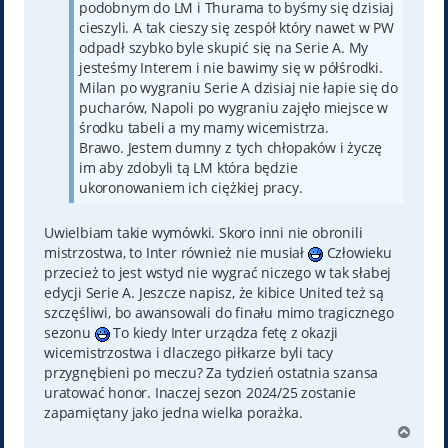
podobnym do LM i Thurama to byśmy się dzisiaj
cieszyli. A tak cieszy się zespół który nawet w PW
odpadł szybko byle skupić się na Serie A. My
jesteśmy Interem i nie bawimy się w półśrodki.
Milan po wygraniu Serie A dzisiaj nie łapie się do
pucharów, Napoli po wygraniu zajęło miejsce w
środku tabeli a my mamy wicemistrza.
Brawo. Jestem dumny z tych chłopaków i życzę
im aby zdobyli tą LM która będzie
ukoronowaniem ich ciężkiej pracy.
Uwielbiam takie wymówki. Skoro inni nie obronili
mistrzostwa, to Inter również nie musiał
Człowieku
przecież to jest wstyd nie wygrać niczego w tak słabej
edycji Serie A. Jeszcze napisz, że kibice United też są
szczęśliwi, bo awansowali do finału mimo tragicznego
sezonu
To kiedy Inter urządza fetę z okazji
wicemistrzostwa i dlaczego piłkarze byli tacy
przygnębieni po meczu? Za tydzień ostatnia szansa
uratować honor. Inaczej sezon 2024/25 zostanie
zapamiętany jako jedna wielka porażka.
N