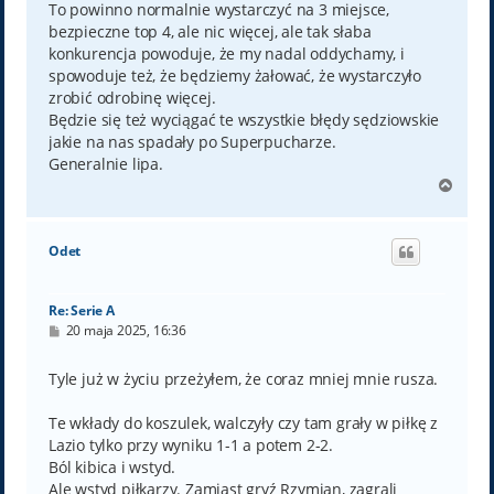
To powinno normalnie wystarczyć na 3 miejsce,
bezpieczne top 4, ale nic więcej, ale tak słaba
konkurencja powoduje, że my nadal oddychamy, i
spowoduje też, że będziemy żałować, że wystarczyło
zrobić odrobinę więcej.
Będzie się też wyciągać te wszystkie błędy sędziowskie
jakie na nas spadały po Superpucharze.
Generalnie lipa.
N
a
g
ó
Odet
r
ę
Re: Serie A
P
20 maja 2025, 16:36
o
s
t
Tyle już w życiu przeżyłem, że coraz mniej mnie rusza.
Te wkłady do koszulek, walczyły czy tam grały w piłkę z
Lazio tylko przy wyniku 1-1 a potem 2-2.
Ból kibica i wstyd.
Ale wstyd piłkarzy. Zamiast gryź Rzymian, zagrali