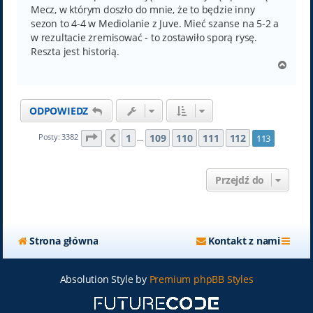
Mecz, w którym doszło do mnie, że to będzie inny
sezon to 4-4 w Mediolanie z Juve. Mieć szanse na 5-2 a
w rezultacie zremisować - to zostawiło sporą rysę.
Reszta jest historią.
N
a
g
ó
ODPOWIEDZ
r
ę
Strona
113
z
113
1
109
110
111
112
Posty: 3382
113
Poprzednia
…
Przejdź do
Strona główna
Kontakt z nami
Absolution Style by
Premium phpBB Styles