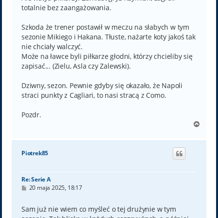
totalnie bez zaangażowania.
Szkoda że trener postawił w meczu na słabych w tym
sezonie Mikiego i Hakana. Tłuste, nażarte koty jakoś tak
nie chciały walczyć.
Może na ławce byli piłkarze głodni, którzy chcieliby się
zapisać... (Zielu, Asla czy Zalewski).
Dziwny, sezon. Pewnie gdyby się okazało, że Napoli
straci punkty z Cagliari, to nasi stracą z Como.
Pozdr.
N
a
g
ó
Piotrek85
r
ę
Re: Serie A
P
20 maja 2025, 18:17
o
s
t
Sam już nie wiem co myśleć o tej drużynie w tym