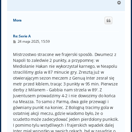
N
a
g
ó
Mora
r
ę
Re: Serie A
P
24 maja 2025, 15:59
o
s
t
Mistrzostwo stracone we frajerski sposób. Dwumecz z
Napoli to zaledwie 2 punkty, a przypomnę: w
Mediolanie Hakan nie wykorzystał karnego, w Neapolu
straciliśmy gola w 87 minucie gry. Zresztą już w
otwierającym sezon meczem z Genuą Inter zesrał się
metr przed kiblem, tracąc 3 punkty w 95 min. Pierwsze
derby z Milanem - Gabbia nam strzela w 89'. Z
Juventusem prowadzimy 4-2 i nie dowozimy do końca
na Meazza. To samo z Parmą, dwa gole przewagi i
gówniany punkt na koniec. Z Bologną tracimy gola w
ostatniej akcji meczu, gdzie wiadomo było, że o
scudetto może zadecydować jeden pierdolony punkcik.
I pomimo tylu wstydliwych i frajerskich wpadek dalej
Inter miał wszystko w swoich rękach, był w zasadzie o