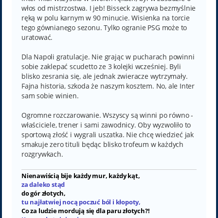
włos od mistrzostwa. I jeb! Bisseck zagrywa bezmyślnie
ręką w polu karnym w 90 minucie. Wisienka na torcie
tego gównianego sezonu. Tylko ogranie PSG może to
uratować.
Dla Napoli gratulacje. Nie grając w pucharach powinni
sobie zaklepać scudetto ze 3 kolejki wcześniej. Byli
blisko zesrania się, ale jednak zwieracze wytrzymały.
Fajna historia, szkoda że naszym kosztem. No, ale Inter
sam sobie winien.
Ogromne rozczarowanie. Wszyscy są winni po równo -
właściciele, trener i sami zawodnicy. Oby wyzwoliło to
sportową złość i wygrali uszatka. Nie chcę wiedzieć jak
smakuje zero tituli będąc blisko trofeum w każdych
rozgrywkach.
Nienawiścią bije każdy mur, każdy kąt,
za daleko stąd
do gór złotych,
tu najłatwiej nocą poczuć ból i kłopoty,
Co za ludzie mordują się dla paru złotych?!