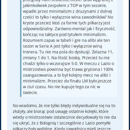
jakimkolwiek zespolem z TOP w tym sezonie,
wpadki przez minimalizm z druzynami z dolnej
cześci to tylko i wyłącznie wina zawodników? No
kryste przecież ktoś za forme tych pilkarzy jest
odpowiedzialny. Zarówno mental jak i fizyczność,
kończąc na taktyce pod tytułem minimalizm.
Rozumiem zapas w tabeli i gre na alibi ale ten
sezon w Serie A jest tylko i wyłącznie winą
trenera. Tu nie ma pola do dyskusji. Żelazna 11,
zmiany 1 do 1. Na litość boską. Przecież tu nie
chodzi tylko o wczorajsze 5-0. W meczu z Lazio o
mistrzostwo powinna być trawa gryziona i 100%
zaangazowania, a to był kolejny mecz na alibi i
minimalizm. Przeciez do finału LM było jeszcze
w ciul czasu. No nie kupuje tego za nic w
świecie.
No wiadomo, że nie tylko błędy indywidualne się na to
złożyły, ale biorąc pod uwagę ostatnie kolejki, które
wtedy o mistrzostwie ostatecznie decydowały to nie da
się ukryć, że z Bolognią i szczególnie z Lazio pomyłki
piłkarzy były wybitne. Kiedy zawodnicy mieli jeszcze