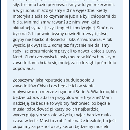
siły, to samo Lazio pokonywaliśmy w lutym rezerwami,
a w grudniu miażdżyliśmy 6:0 na wyjeździe. Kiedy
motoryka siadła to Rzymianie już nie byli chłopcami do
bicia. Minimalizm w rewanżu z nimi wynikał z
aktualnej sytuacji, czyli tragedii kondycyjnej. Stać nas
było na 2:1 i pewnie byśmy dowieźli to zwycięstwo,
gdyby nie blackout Bissecka i kiks Arnautovicia. A tak
wyszło, jak wyszło. Z Romą też fizycznie nie daliśmy
rady i ze zrozumieniem przyjęli to nawet kibice z Curvy
Nord. Choć rzeczywiscie byly mecze w których naszym
zawodnikom chciało się mniej, za co Inzaghi pośrednio
odpowiada.
Zobaczymy, jaką reputację zbuduje sobie u
zawodników Chivu i czy będzie ich w stanie
motywować na mecze z ogonami Serie A. Wiadomo, kto
będzie odpowiadał za przygotowanie fizyczne? Mam
nadzieję, że bedzie to wybitny fachowiec, bo będzie
musiał odbudować piłkarzy po ich najbardziej
wyczerpującym sezonie w życiu, mając bardzo mało
czasu w lecie. Musi to zrobić niemalże idealnie, bo jeśli
odpalimy za późno to cały sezon będziemy musieli