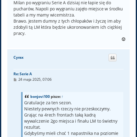
Milan po wygraniu Serie A dzisiaj nie łapie się do
pucharów, Napoli po wygraniu zajęło miejsce w środku
tabeli a my mamy wicemistrza.
Brawo. Jestem dumny z tych chłopaków i życzę im aby
zdobyli tą LM która będzie ukoronowaniem ich ciężkiej
pracy.
N
a
g
ó
Cyrax
r
ę
Re: Serie A
P
24 maja 2025, 07:06
o
s
t
bonjovi100
pisze:
↑
Gratulacje za ten sezon.
Niestety pewnych rzeczy nie przeskoczymy.
Grając na 4rech frontach taką kadrą
wywalczenie 2go miejsca i finału LM to świetny
rezultat.
Gdybyśmy mieli choć 1 napastnika na poziomie