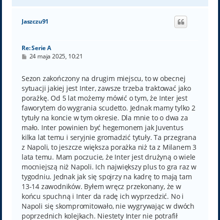
a
g
ó
Jaszczu91
r
ę
Re: Serie A
P
24 maja 2025, 10:21
o
s
t
Sezon zakończony na drugim miejscu, to w obecnej
sytuacji jakiej jest Inter, zawsze trzeba traktować jako
porażkę. Od 5 lat możemy mówić o tym, że Inter jest
faworytem do wygrania scudetto. Jednak mamy tylko 2
tytuły na koncie w tym okresie. Dla mnie to o dwa za
mało. Inter powinien być hegemonem jak Juventus
kilka lat temu i seryjnie gromadzić tytuły. Ta przegrana
z Napoli, to jeszcze większa porażka niż ta z Milanem 3
lata temu. Mam poczucie, że Inter jest drużyną o wiele
mocniejszą niż Napoli. Ich największy plus to gra raz w
tygodniu. Jednak jak się spojrzy na kadrę to mają tam
13-14 zawodników. Byłem wręcz przekonany, że w
końcu spuchną i Inter da radę ich wyprzedzić. No i
Napoli się skompromitowało, nie wygrywając w dwóch
poprzednich kolejkach. Niestety Inter nie potrafił