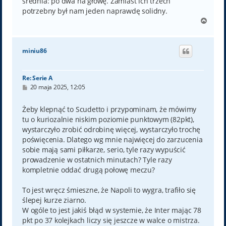
średnia: po dwa na głowę. Zamiast ich trzech
potrzebny był nam jeden naprawdę solidny.
N
a
g
ó
miniu86
r
ę
Re: Serie A
P
20 maja 2025, 12:05
o
s
t
Żeby klepnąć to Scudetto i przypominam, że mówimy
tu o kuriozalnie niskim poziomie punktowym (82pkt),
wystarczyło zrobić odrobinę więcej, wystarczyło trochę
poświęcenia. Dlatego wg mnie najwięcej do zarzucenia
sobie mają sami piłkarze, serio, tyle razy wypuścić
prowadzenie w ostatnich minutach? Tyle razy
kompletnie oddać drugą połowę meczu?
To jest wręcz śmieszne, że Napoli to wygra, trafiło się
ślepej kurze ziarno.
W ogóle to jest jakiś błąd w systemie, że Inter mając 78
pkt po 37 kolejkach liczy się jeszcze w walce o mistrza.