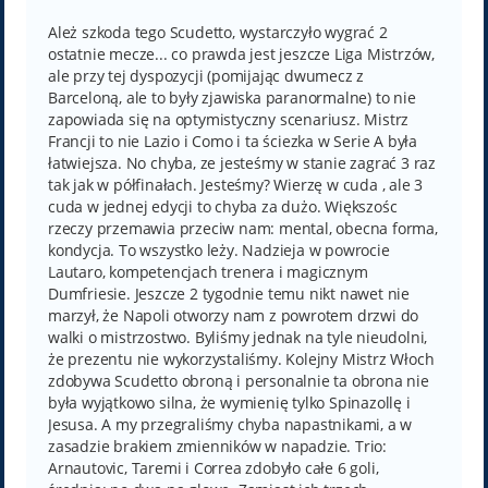
s
t
Ależ szkoda tego Scudetto, wystarczyło wygrać 2
ostatnie mecze... co prawda jest jeszcze Liga Mistrzów,
ale przy tej dyspozycji (pomijając dwumecz z
Barceloną, ale to były zjawiska paranormalne) to nie
zapowiada się na optymistyczny scenariusz. Mistrz
Francji to nie Lazio i Como i ta ściezka w Serie A była
łatwiejsza. No chyba, ze jesteśmy w stanie zagrać 3 raz
tak jak w półfinałach. Jesteśmy? Wierzę w cuda , ale 3
cuda w jednej edycji to chyba za dużo. Większośc
rzeczy przemawia przeciw nam: mental, obecna forma,
kondycja. To wszystko leży. Nadzieja w powrocie
Lautaro, kompetencjach trenera i magicznym
Dumfriesie. Jeszcze 2 tygodnie temu nikt nawet nie
marzył, że Napoli otworzy nam z powrotem drzwi do
walki o mistrzostwo. Byliśmy jednak na tyle nieudolni,
że prezentu nie wykorzystaliśmy. Kolejny Mistrz Włoch
zdobywa Scudetto obroną i personalnie ta obrona nie
była wyjątkowo silna, że wymienię tylko Spinazollę i
Jesusa. A my przegraliśmy chyba napastnikami, a w
zasadzie brakiem zmienników w napadzie. Trio:
Arnautovic, Taremi i Correa zdobyło całe 6 goli,