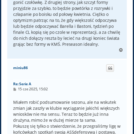
gonić czołówkę. Z drugiej strony, jak szczyt formy
przyjdzie za szybko, to będzie powtórka z rozrywki i
człapanie po boisku od połowy kwietnia. Ciężko o
optymizm patrząc na to, że gdy większość odpoczywa
lub będzie odpoczywać Barella i Bastoni, tydzień po
finale CL kopią się po czole w reprezentacji, a za chwilę
do nich dołączy reszta by lecieć na drugi koniec świata
grając bez formy w KMŚ. Preseason idealny.
N
a
g
ó
miniu86
r
ę
Re: Serie A
P
15 cze 2025, 15:02
o
s
t
Miałem robić podsumowanie sezonu, ale na wskutek
zmian jak zaszły w klubie wyciąganie jakichś większych
wniosków nie ma sensu. Teraz to będzie już inna
drużyna, mimo że w dużej mierze ta sama.
Pokuszę się tylko o stwierdzenie, że przegraliśmy ligę w
końcówkach spotkań swoją ASSdefensywą i postawą.