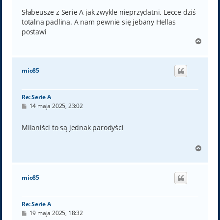
s
t
Słabeusze z Serie A jak zwykle nieprzydatni. Lecce dziś
totalna padlina. A nam pewnie się jebany Hellas
postawi
N
a
g
ó
mio85
r
ę
Re: Serie A
P
14 maja 2025, 23:02
o
s
t
Milaniści to są jednak parodyści
N
a
g
ó
mio85
r
ę
Re: Serie A
P
19 maja 2025, 18:32
o