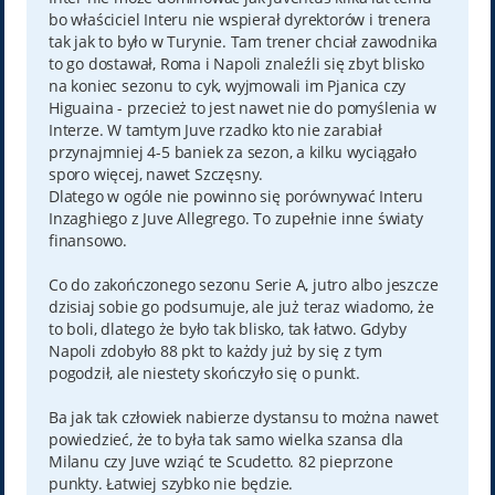
bo właściciel Interu nie wspierał dyrektorów i trenera
tak jak to było w Turynie. Tam trener chciał zawodnika
to go dostawał, Roma i Napoli znaleźli się zbyt blisko
na koniec sezonu to cyk, wyjmowali im Pjanica czy
Higuaina - przecież to jest nawet nie do pomyślenia w
Interze. W tamtym Juve rzadko kto nie zarabiał
przynajmniej 4-5 baniek za sezon, a kilku wyciągało
sporo więcej, nawet Szczęsny.
Dlatego w ogóle nie powinno się porównywać Interu
Inzaghiego z Juve Allegrego. To zupełnie inne światy
finansowo.
Co do zakończonego sezonu Serie A, jutro albo jeszcze
dzisiaj sobie go podsumuje, ale już teraz wiadomo, że
to boli, dlatego że było tak blisko, tak łatwo. Gdyby
Napoli zdobyło 88 pkt to każdy już by się z tym
pogodził, ale niestety skończyło się o punkt.
Ba jak tak człowiek nabierze dystansu to można nawet
powiedzieć, że to była tak samo wielka szansa dla
Milanu czy Juve wziąć te Scudetto. 82 pieprzone
punkty. Łatwiej szybko nie będzie.