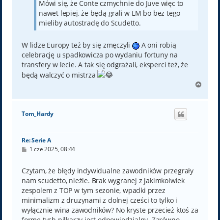
Mówi się, że Conte czmychnie do Juve więc to
nawet lepiej, że będą grali w LM bo bez tego
mieliby autostradę do Scudetto.
W lidze Europy też by się zmęczyli
A oni robią
celebrację u spadkowicza po wydaniu fortuny na
transfery w lecie. A tak się odgrażali, eksperci też, że
będą walczyć o mistrza
N
a
g
ó
Tom_Hardy
r
ę
Re: Serie A
P
1 cze 2025, 08:44
o
s
t
Czytam, że błędy indywidualne zawodników przegrały
nam scudetto, nieźle. Brak wygranej z jakimkolwiek
zespolem z TOP w tym sezonie, wpadki przez
minimalizm z druzynami z dolnej cześci to tylko i
wyłącznie wina zawodników? No kryste przecież ktoś za
forme tych pilkarzy jest odpowiedzialny. Zarówno