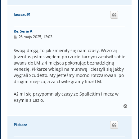
a
g
ó
Jaszczu91
r
ę
Re: Serie A
P
26 maja 2025, 13:03
o
s
t
Swoją drogą, to jak zmieniły się nam czasy. Wczoraj
Juventus psim swędem po rzucie karnym załatwił sobie
awans do LM z 4 miejsca pokonując beznadziejną
Venezię. Piłkarze wbiegli na murawę i cieszyli się jakby
wygrali Scudetto. My jesteśmy mocno rozczarowani po
drugim miejscu, a za chwile gramy finał LM.
Aż mi się przypomniały czasy ze Spallettim i mecz w
Rzymie z Lazio.
N
a
g
ó
Piekarz
r
ę