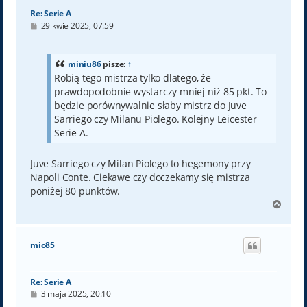
Re: Serie A
P
29 kwie 2025, 07:59
o
s
t
miniu86
pisze:
↑
Robią tego mistrza tylko dlatego, że
prawdopodobnie wystarczy mniej niż 85 pkt. To
będzie porównywalnie słaby mistrz do Juve
Sarriego czy Milanu Piolego. Kolejny Leicester
Serie A.
Juve Sarriego czy Milan Piolego to hegemony przy
Napoli Conte. Ciekawe czy doczekamy się mistrza
poniżej 80 punktów.
N
a
g
ó
mio85
r
ę
Re: Serie A
P
3 maja 2025, 20:10
o