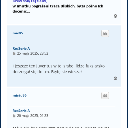
Krew solą tej ziemi,
w smutku pogrążeni tracą Bliskich, by za późno Ich
docenić...
N
a
g
ó
mio85
r
ę
Re: Serie A
P
25 maja 2025, 23:52
o
s
t
I jeszcze ten juventus w tej słabej lidze fuksiarsko
doczołgał się do Lm. Będę się wieszał
N
a
g
ó
miniu86
r
ę
Re: Serie A
P
26 maja 2025, 01:23
o
s
t