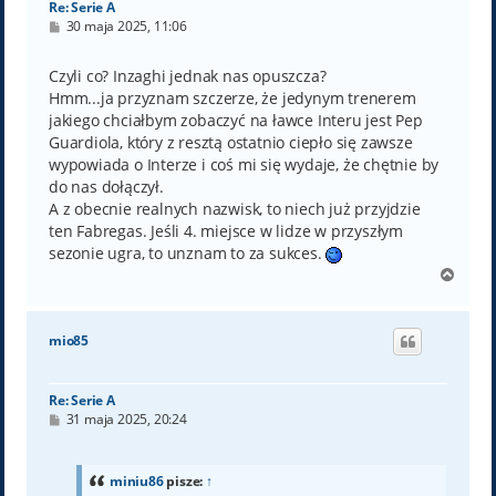
Re: Serie A
P
30 maja 2025, 11:06
o
s
t
Czyli co? Inzaghi jednak nas opuszcza?
Hmm...ja przyznam szczerze, że jedynym trenerem
jakiego chciałbym zobaczyć na ławce Interu jest Pep
Guardiola, który z resztą ostatnio ciepło się zawsze
wypowiada o Interze i coś mi się wydaje, że chętnie by
do nas dołączył.
A z obecnie realnych nazwisk, to niech już przyjdzie
ten Fabregas. Jeśli 4. miejsce w lidze w przyszłym
sezonie ugra, to unznam to za sukces.
N
a
g
ó
mio85
r
ę
Re: Serie A
P
31 maja 2025, 20:24
o
s
t
miniu86
pisze:
↑