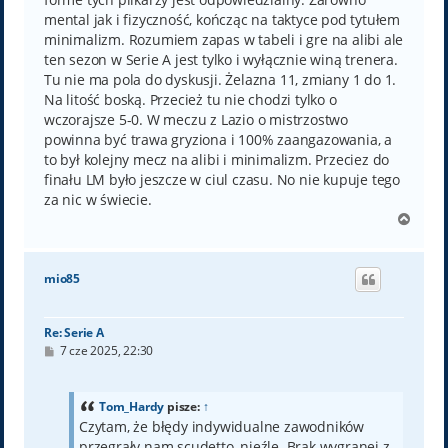
mental jak i fizyczność, kończąc na taktyce pod tytułem
minimalizm. Rozumiem zapas w tabeli i gre na alibi ale
ten sezon w Serie A jest tylko i wyłącznie winą trenera.
Tu nie ma pola do dyskusji. Żelazna 11, zmiany 1 do 1.
Na litość boską. Przecież tu nie chodzi tylko o
wczorajsze 5-0. W meczu z Lazio o mistrzostwo
powinna być trawa gryziona i 100% zaangazowania, a
to był kolejny mecz na alibi i minimalizm. Przeciez do
finału LM było jeszcze w ciul czasu. No nie kupuje tego
za nic w świecie.
N
a
g
ó
mio85
r
ę
Re: Serie A
P
7 cze 2025, 22:30
o
s
t
Tom_Hardy
pisze:
↑
Czytam, że błędy indywidualne zawodników
przegrały nam scudetto, nieźle. Brak wygranej z