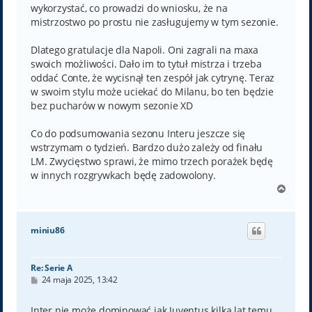
wykorzystać, co prowadzi do wniosku, że na
mistrzostwo po prostu nie zasługujemy w tym sezonie.
Dlatego gratulacje dla Napoli. Oni zagrali na maxa
swoich możliwości. Dało im to tytuł mistrza i trzeba
oddać Conte, że wycisnął ten zespół jak cytrynę. Teraz
w swoim stylu może uciekać do Milanu, bo ten będzie
bez pucharów w nowym sezonie XD
Co do podsumowania sezonu Interu jeszcze się
wstrzymam o tydzień. Bardzo dużo zależy od finału
LM. Zwycięstwo sprawi, że mimo trzech porażek będę
w innych rozgrywkach będę zadowolony.
N
a
g
ó
miniu86
r
ę
Re: Serie A
P
24 maja 2025, 13:42
o
s
t
Inter nie może dominować jak Juventus kilka lat temu