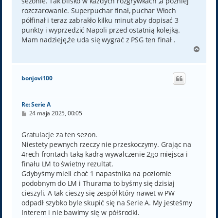
sezonie. Tak blisko w każdych rozgrywkach ,a później
rozczarowanie. Superpuchar finał, puchar Włoch
półfinał i teraz zabrakło kilku minut aby dopisać 3
punkty i wyprzedzić Napoli przed ostatnią kolejką.
Mam nadzieję,że uda się wygrać z PSG ten finał .
N
a
g
ó
bonjovi100
r
ę
Re: Serie A
P
24 maja 2025, 00:05
o
s
t
Gratulacje za ten sezon.
Niestety pewnych rzeczy nie przeskoczymy. Grając na
4rech frontach taką kadrą wywalczenie 2go miejsca i
finału LM to świetny rezultat.
Gdybyśmy mieli choć 1 napastnika na poziomie
podobnym do LM i Thurama to byśmy się dzisiaj
cieszyli. A tak cieszy się zespół który nawet w PW
odpadł szybko byle skupić się na Serie A. My jesteśmy
Interem i nie bawimy się w półśrodki.