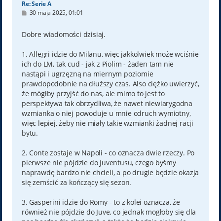
Re: Serie A
P
30 maja 2025, 01:01
o
s
t
Dobre wiadomości dzisiaj.
1. Allegri idzie do Milanu, więc jakkolwiek może wciśnie
ich do LM, tak cud - jak z Piolim - żaden tam nie
nastąpi i ugrzęzną na miernym poziomie
prawdopodobnie na dłuższy czas. Also ciężko uwierzyć,
że mógłby przyjść do nas, ale mimo to jest to
perspektywa tak obrzydliwa, że nawet niewiarygodna
wzmianka o niej powoduje u mnie odruch wymiotny,
więc lepiej, żeby nie miały takie wzmianki żadnej racji
bytu.
2. Conte zostaje w Napoli - co oznacza dwie rzeczy. Po
pierwsze nie pójdzie do Juventusu, czego byśmy
naprawdę bardzo nie chcieli, a po drugie będzie okazja
się zemścić za kończący się sezon.
3. Gasperini idzie do Romy - to z kolei oznacza, że
również nie pójdzie do Juve, co jednak mogłoby się dla