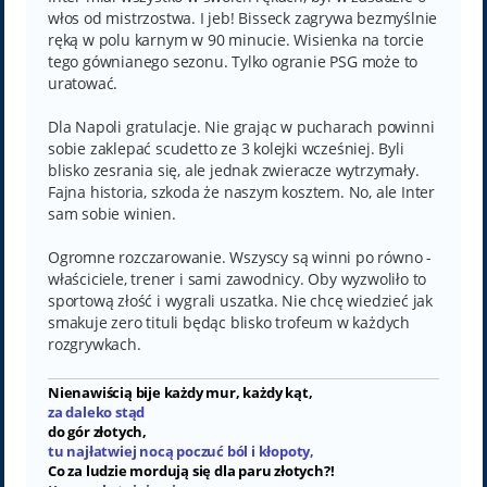
włos od mistrzostwa. I jeb! Bisseck zagrywa bezmyślnie
ręką w polu karnym w 90 minucie. Wisienka na torcie
tego gównianego sezonu. Tylko ogranie PSG może to
uratować.
Dla Napoli gratulacje. Nie grając w pucharach powinni
sobie zaklepać scudetto ze 3 kolejki wcześniej. Byli
blisko zesrania się, ale jednak zwieracze wytrzymały.
Fajna historia, szkoda że naszym kosztem. No, ale Inter
sam sobie winien.
Ogromne rozczarowanie. Wszyscy są winni po równo -
właściciele, trener i sami zawodnicy. Oby wyzwoliło to
sportową złość i wygrali uszatka. Nie chcę wiedzieć jak
smakuje zero tituli będąc blisko trofeum w każdych
rozgrywkach.
Nienawiścią bije każdy mur, każdy kąt,
za daleko stąd
do gór złotych,
tu najłatwiej nocą poczuć ból i kłopoty,
Co za ludzie mordują się dla paru złotych?!