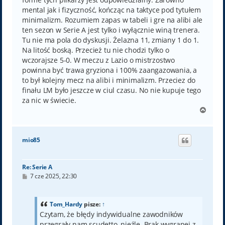
mental jak i fizyczność, kończąc na taktyce pod tytułem
minimalizm. Rozumiem zapas w tabeli i gre na alibi ale
ten sezon w Serie A jest tylko i wyłącznie winą trenera.
Tu nie ma pola do dyskusji. Żelazna 11, zmiany 1 do 1.
Na litość boską. Przecież tu nie chodzi tylko o
wczorajsze 5-0. W meczu z Lazio o mistrzostwo
powinna być trawa gryziona i 100% zaangazowania, a
to był kolejny mecz na alibi i minimalizm. Przeciez do
finału LM było jeszcze w ciul czasu. No nie kupuje tego
za nic w świecie.
N
a
g
ó
mio85
r
ę
Re: Serie A
P
7 cze 2025, 22:30
o
s
t
Tom_Hardy
pisze:
↑
Czytam, że błędy indywidualne zawodników
przegrały nam scudetto, nieźle. Brak wygranej z