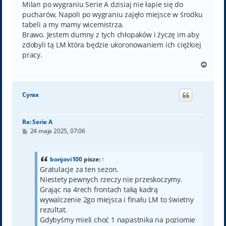
Milan po wygraniu Serie A dzisiaj nie łapie się do
pucharów, Napoli po wygraniu zajęło miejsce w środku
tabeli a my mamy wicemistrza.
Brawo. Jestem dumny z tych chłopaków i życzę im aby
zdobyli tą LM która będzie ukoronowaniem ich ciężkiej
pracy.
N
a
g
ó
Cyrax
r
ę
Re: Serie A
P
24 maja 2025, 07:06
o
s
t
bonjovi100
pisze:
↑
Gratulacje za ten sezon.
Niestety pewnych rzeczy nie przeskoczymy.
Grając na 4rech frontach taką kadrą
wywalczenie 2go miejsca i finału LM to świetny
rezultat.
Gdybyśmy mieli choć 1 napastnika na poziomie