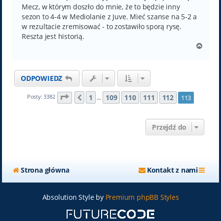
Mecz, w którym doszło do mnie, że to będzie inny
sezon to 4-4 w Mediolanie z Juve. Mieć szanse na 5-2 a
w rezultacie zremisować - to zostawiło sporą rysę.
Reszta jest historią.
N
a
g
ó
ODPOWIEDZ
r
ę
Strona
113
z
113
1
109
110
111
112
Posty: 3382
113
Poprzednia
…
Przejdź do
Strona główna
Kontakt z nami
Absolution Style by
Premium phpBB Styles