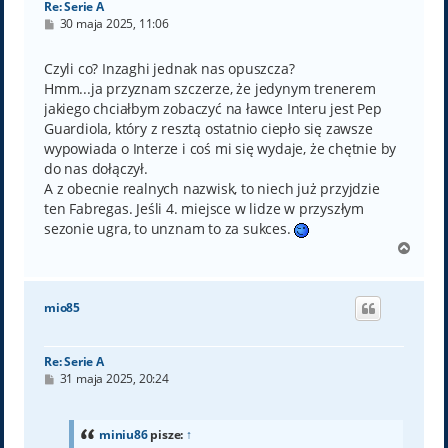
Re: Serie A
P
30 maja 2025, 11:06
o
s
t
Czyli co? Inzaghi jednak nas opuszcza?
Hmm...ja przyznam szczerze, że jedynym trenerem
jakiego chciałbym zobaczyć na ławce Interu jest Pep
Guardiola, który z resztą ostatnio ciepło się zawsze
wypowiada o Interze i coś mi się wydaje, że chętnie by
do nas dołączył.
A z obecnie realnych nazwisk, to niech już przyjdzie
ten Fabregas. Jeśli 4. miejsce w lidze w przyszłym
sezonie ugra, to unznam to za sukces.
N
a
g
ó
mio85
r
ę
Re: Serie A
P
31 maja 2025, 20:24
o
s
t
miniu86
pisze:
↑