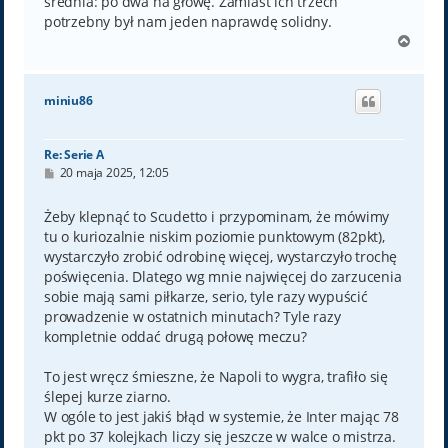
średnia: po dwa na głowę. Zamiast ich trzech
potrzebny był nam jeden naprawdę solidny.
N
a
g
ó
miniu86
r
ę
Re: Serie A
P
20 maja 2025, 12:05
o
s
t
Żeby klepnąć to Scudetto i przypominam, że mówimy
tu o kuriozalnie niskim poziomie punktowym (82pkt),
wystarczyło zrobić odrobinę więcej, wystarczyło trochę
poświęcenia. Dlatego wg mnie najwięcej do zarzucenia
sobie mają sami piłkarze, serio, tyle razy wypuścić
prowadzenie w ostatnich minutach? Tyle razy
kompletnie oddać drugą połowę meczu?
To jest wręcz śmieszne, że Napoli to wygra, trafiło się
ślepej kurze ziarno.
W ogóle to jest jakiś błąd w systemie, że Inter mając 78
pkt po 37 kolejkach liczy się jeszcze w walce o mistrza.