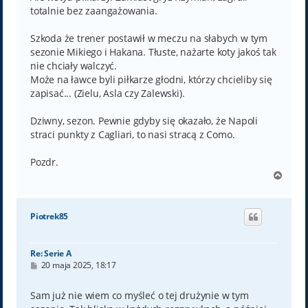
totalnie bez zaangażowania.
Szkoda że trener postawił w meczu na słabych w tym
sezonie Mikiego i Hakana. Tłuste, nażarte koty jakoś tak
nie chciały walczyć.
Może na ławce byli piłkarze głodni, którzy chcieliby się
zapisać... (Zielu, Asla czy Zalewski).
Dziwny, sezon. Pewnie gdyby się okazało, że Napoli
straci punkty z Cagliari, to nasi stracą z Como.
Pozdr.
N
a
g
ó
Piotrek85
r
ę
Re: Serie A
P
20 maja 2025, 18:17
o
s
t
Sam już nie wiem co myśleć o tej drużynie w tym