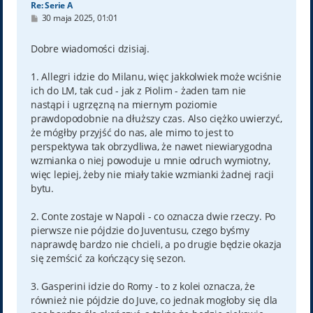
Re: Serie A
P
30 maja 2025, 01:01
o
s
t
Dobre wiadomości dzisiaj.
1. Allegri idzie do Milanu, więc jakkolwiek może wciśnie
ich do LM, tak cud - jak z Piolim - żaden tam nie
nastąpi i ugrzęzną na miernym poziomie
prawdopodobnie na dłuższy czas. Also ciężko uwierzyć,
że mógłby przyjść do nas, ale mimo to jest to
perspektywa tak obrzydliwa, że nawet niewiarygodna
wzmianka o niej powoduje u mnie odruch wymiotny,
więc lepiej, żeby nie miały takie wzmianki żadnej racji
bytu.
2. Conte zostaje w Napoli - co oznacza dwie rzeczy. Po
pierwsze nie pójdzie do Juventusu, czego byśmy
naprawdę bardzo nie chcieli, a po drugie będzie okazja
się zemścić za kończący się sezon.
3. Gasperini idzie do Romy - to z kolei oznacza, że
również nie pójdzie do Juve, co jednak mogłoby się dla