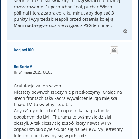
sezonie. Tak blisko w każdych rozgrywkach ,a później
rozczarowanie. Superpuchar finał, puchar Włoch
półfinał i teraz zabrakło kilku minut aby dopisać 3
punkty i wyprzedzić Napoli przed ostatnią kolejką.
Mam nadzieję,że uda się wygrać z PSG ten finał .
N
a
g
ó
bonjovi100
r
ę
Re: Serie A
P
24 maja 2025, 00:05
o
s
t
Gratulacje za ten sezon.
Niestety pewnych rzeczy nie przeskoczymy. Grając na
4rech frontach taką kadrą wywalczenie 2go miejsca i
finału LM to świetny rezultat.
Gdybyśmy mieli choć 1 napastnika na poziomie
podobnym do LM i Thurama to byśmy się dzisiaj
cieszyli. A tak cieszy się zespół który nawet w PW
odpadł szybko byle skupić się na Serie A. My jesteśmy
Interem i nie bawimy się w półśrodki.