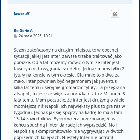
a
g
ó
Jaszczu91
r
ę
Re: Serie A
P
24 maja 2025, 10:21
o
s
t
Sezon zakończony na drugim miejscu, to w obecnej
sytuacji jakiej jest Inter, zawsze trzeba traktować jako
porażkę. Od 5 lat możemy mówić o tym, że Inter jest
faworytem do wygrania scudetto. Jednak mamy tylko 2
tytuły na koncie w tym okresie. Dla mnie to o dwa za
mało. Inter powinien być hegemonem jak Juventus
kilka lat temu i seryjnie gromadzić tytuły. Ta przegrana
z Napoli, to jeszcze większa porażka niż ta z Milanem 3
lata temu. Mam poczucie, że Inter jest drużyną o wiele
mocniejszą niż Napoli. Ich największy plus to gra raz w
tygodniu. Jednak jak się spojrzy na kadrę to mają tam
13-14 zawodników. Byłem wręcz przekonany, że w
końcu spuchną i Inter da radę ich wyprzedzić. No i
Napoli się skompromitowało, nie wygrywając w dwóch
poprzednich kolejkach. Niestety Inter nie potrafił