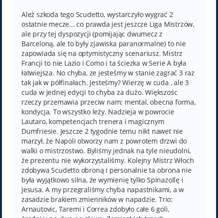
s
t
Ależ szkoda tego Scudetto, wystarczyło wygrać 2
ostatnie mecze... co prawda jest jeszcze Liga Mistrzów,
ale przy tej dyspozycji (pomijając dwumecz z
Barceloną, ale to były zjawiska paranormalne) to nie
zapowiada się na optymistyczny scenariusz. Mistrz
Francji to nie Lazio i Como i ta ściezka w Serie A była
łatwiejsza. No chyba, ze jesteśmy w stanie zagrać 3 raz
tak jak w półfinałach. Jesteśmy? Wierzę w cuda , ale 3
cuda w jednej edycji to chyba za dużo. Większośc
rzeczy przemawia przeciw nam: mental, obecna forma,
kondycja. To wszystko leży. Nadzieja w powrocie
Lautaro, kompetencjach trenera i magicznym
Dumfriesie. Jeszcze 2 tygodnie temu nikt nawet nie
marzył, że Napoli otworzy nam z powrotem drzwi do
walki o mistrzostwo. Byliśmy jednak na tyle nieudolni,
że prezentu nie wykorzystaliśmy. Kolejny Mistrz Włoch
zdobywa Scudetto obroną i personalnie ta obrona nie
była wyjątkowo silna, że wymienię tylko Spinazollę i
Jesusa. A my przegraliśmy chyba napastnikami, a w
zasadzie brakiem zmienników w napadzie. Trio:
Arnautovic, Taremi i Correa zdobyło całe 6 goli,