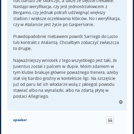
nas bardzo źle skończyć, a także że będzie ciekawie.
Nastąpi weryfikacja, czy jest jednostrzałowcem z
Bergamo, czy jednak potrafi udźwignąć większy
stadion i większe oczekiwania kibiców. No i weryfikacja,
czy w Atalancie jest życie po Gaspersonie.
Prawdopodobnie niebawem powrót Sarriego do Lazio
lub kontrakt z Atalantą. Chciałbym zobaczyć zwłaszcza
to drugie.
Najważniejszy wniosek z tego wszystkiego jest taki, że
Juventus został z palcem w dupie. Moim zdaniem w
tym klubie brakuje głównie poważnego trenera, ażeby
stał się bardzo groźny w kontekście ligi. Na szczęście
już od paru lat ich włodarze wolą z jakiegoś powodu
stawiać albo na wynalazki, albo na zdartą płytę w
postaci Allegriego.
N
a
g
ó
speaker
r
ę