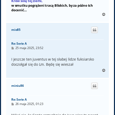
Krew solą tej ziemi,
w smutku pogrążeni tracą Bliskich, by za późno Ich
docenić...
N
a
g
ó
mio85
r
ę
Re: Serie A
P
25 maja 2025, 23:52
o
s
t
I jeszcze ten juventus w tej słabej lidze fuksiarsko
doczołgał się do Lm. Będę się wieszał
N
a
g
ó
miniu86
r
ę
Re: Serie A
P
26 maja 2025, 01:23
o
s
t