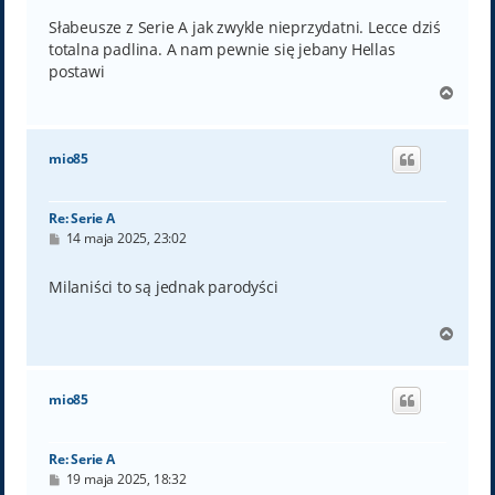
s
t
Słabeusze z Serie A jak zwykle nieprzydatni. Lecce dziś
totalna padlina. A nam pewnie się jebany Hellas
postawi
N
a
g
ó
mio85
r
ę
Re: Serie A
P
14 maja 2025, 23:02
o
s
t
Milaniści to są jednak parodyści
N
a
g
ó
mio85
r
ę
Re: Serie A
P
19 maja 2025, 18:32
o