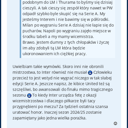
podobnym do LM i Thurama to byśmy się dzisiaj
cieszyli. A tak cieszy się zespół który nawet w PW
odpadł szybko byle skupić się na Serie A. My
jesteśmy Interem i nie bawimy się w półśrodki.
Milan po wygraniu Serie A dzisiaj nie łapie się do
pucharów, Napoli po wygraniu zajęło miejsce w
środku tabeli a my mamy wicemistrza.
Brawo. Jestem dumny z tych chłopaków i życzę
im aby zdobyli tą LM która będzie
ukoronowaniem ich ciężkiej pracy.
Uwielbiam takie wymówki. Skoro inni nie obronili
mistrzostwa, to Inter również nie musiał
Człowieku
przecież to jest wstyd nie wygrać niczego w tak słabej
edycji Serie A. Jeszcze napisz, że kibice United też są
szczęśliwi, bo awansowali do finału mimo tragicznego
sezonu
To kiedy Inter urządza fetę z okazji
wicemistrzostwa i dlaczego piłkarze byli tacy
przygnębieni po meczu? Za tydzień ostatnia szansa
uratować honor. Inaczej sezon 2024/25 zostanie
zapamiętany jako jedna wielka porażka.
N