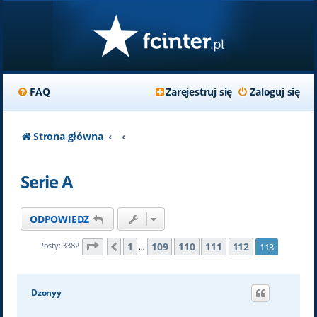
FAQ
Zarejestruj się
Zaloguj się
Strona główna
Serie A
ODPOWIEDZ
Strona
113
z
113
1
109
110
111
112
Posty: 3382
113
Poprzednia
…
Dzonyy