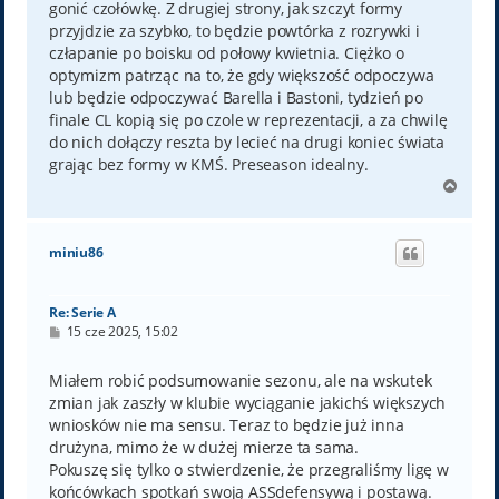
gonić czołówkę. Z drugiej strony, jak szczyt formy
przyjdzie za szybko, to będzie powtórka z rozrywki i
człapanie po boisku od połowy kwietnia. Ciężko o
optymizm patrząc na to, że gdy większość odpoczywa
lub będzie odpoczywać Barella i Bastoni, tydzień po
finale CL kopią się po czole w reprezentacji, a za chwilę
do nich dołączy reszta by lecieć na drugi koniec świata
grając bez formy w KMŚ. Preseason idealny.
N
a
g
ó
miniu86
r
ę
Re: Serie A
P
15 cze 2025, 15:02
o
s
t
Miałem robić podsumowanie sezonu, ale na wskutek
zmian jak zaszły w klubie wyciąganie jakichś większych
wniosków nie ma sensu. Teraz to będzie już inna
drużyna, mimo że w dużej mierze ta sama.
Pokuszę się tylko o stwierdzenie, że przegraliśmy ligę w
końcówkach spotkań swoją ASSdefensywą i postawą.