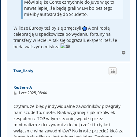
Mówi się, że Conte czmychnie do Juve więc to
nawet lepiej, że będą grali w LM bo bez tego
mieliby autostradę do Scudetto.
W lidze Europy też by się zmęczyli
A oni robią
celebrację u spadkowicza po wydaniu fortuny na
transfery w lecie. A tak się odgrażali, eksperci też, że
będą walczyć o mistrza
N
a
g
ó
Tom_Hardy
r
ę
Re: Serie A
P
1 cze 2025, 08:44
o
s
t
Czytam, że błędy indywidualne zawodników przegrały
nam scudetto, nieźle. Brak wygranej z jakimkolwiek
zespolem z TOP w tym sezonie, wpadki przez
minimalizm z druzynami z dolnej cześci to tylko i
wyłącznie wina zawodników? No kryste przecież ktoś za
forme tych pilkarzy jest odpowiedzialny. Zarówno