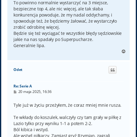
To powinno normalnie wystarczyć na 3 miejsce,
bezpieczne top 4, ale nic więcej, ale tak słaba
konkurencja powoduje, że my nadal oddychamy, i
spowoduje też, że będziemy żałować, że wystarczyło
zrobić odrobinę więcej.
Będzie się też wyciągać te wszystkie błędy sędziowskie
jakie na nas spadały po Superpucharze.
Generalnie lipa.
N
a
g
ó
Odet
r
ę
Re: Serie A
P
20 maja 2025, 16:36
o
s
t
Tyle już w życiu przeżyłem, że coraz mniej mnie rusza.
Te wkłady do koszulek, walczyły czy tam grały w piłkę z
Lazio tylko przy wyniku 1-1 a potem 2-2.
Ból kibica i wstyd.
Ale wstyd piłkarzy. Zamiast gryź Rzymian, zagrali