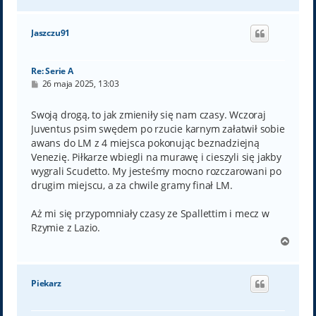
a
g
ó
Jaszczu91
r
ę
Re: Serie A
P
26 maja 2025, 13:03
o
s
t
Swoją drogą, to jak zmieniły się nam czasy. Wczoraj
Juventus psim swędem po rzucie karnym załatwił sobie
awans do LM z 4 miejsca pokonując beznadziejną
Venezię. Piłkarze wbiegli na murawę i cieszyli się jakby
wygrali Scudetto. My jesteśmy mocno rozczarowani po
drugim miejscu, a za chwile gramy finał LM.
Aż mi się przypomniały czasy ze Spallettim i mecz w
Rzymie z Lazio.
N
a
g
ó
Piekarz
r
ę