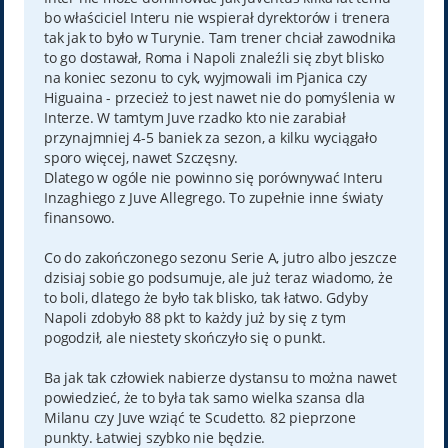
bo właściciel Interu nie wspierał dyrektorów i trenera
tak jak to było w Turynie. Tam trener chciał zawodnika
to go dostawał, Roma i Napoli znaleźli się zbyt blisko
na koniec sezonu to cyk, wyjmowali im Pjanica czy
Higuaina - przecież to jest nawet nie do pomyślenia w
Interze. W tamtym Juve rzadko kto nie zarabiał
przynajmniej 4-5 baniek za sezon, a kilku wyciągało
sporo więcej, nawet Szczęsny.
Dlatego w ogóle nie powinno się porównywać Interu
Inzaghiego z Juve Allegrego. To zupełnie inne światy
finansowo.
Co do zakończonego sezonu Serie A, jutro albo jeszcze
dzisiaj sobie go podsumuje, ale już teraz wiadomo, że
to boli, dlatego że było tak blisko, tak łatwo. Gdyby
Napoli zdobyło 88 pkt to każdy już by się z tym
pogodził, ale niestety skończyło się o punkt.
Ba jak tak człowiek nabierze dystansu to można nawet
powiedzieć, że to była tak samo wielka szansa dla
Milanu czy Juve wziąć te Scudetto. 82 pieprzone
punkty. Łatwiej szybko nie będzie.