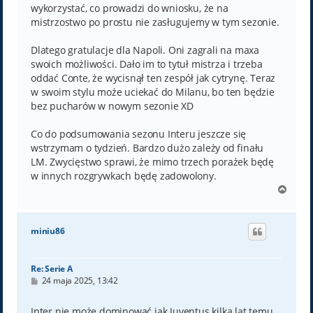
wykorzystać, co prowadzi do wniosku, że na
mistrzostwo po prostu nie zasługujemy w tym sezonie.
Dlatego gratulacje dla Napoli. Oni zagrali na maxa
swoich możliwości. Dało im to tytuł mistrza i trzeba
oddać Conte, że wycisnął ten zespół jak cytrynę. Teraz
w swoim stylu może uciekać do Milanu, bo ten będzie
bez pucharów w nowym sezonie XD
Co do podsumowania sezonu Interu jeszcze się
wstrzymam o tydzień. Bardzo dużo zależy od finału
LM. Zwycięstwo sprawi, że mimo trzech porażek będę
w innych rozgrywkach będę zadowolony.
N
a
g
ó
miniu86
r
ę
Re: Serie A
P
24 maja 2025, 13:42
o
s
t
Inter nie może dominować jak Juventus kilka lat temu