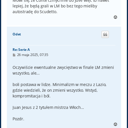
Mówi się, że Conte czmychnie do Juve więc to nawet
lepiej, że będą grali w LM bo bez tego mieliby
autostradę do Scudetto.
N
a
g
ó
Odet
r
ę
Re: Serie A
P
26 maja 2025, 07:35
o
s
t
Oczywiście ewentualne zwycięstwo w finale LM zmieni
wszystko, ale...
boli postawa w lidze. Minimalizm w meczu z Lazio,
gdzie wiedzieli, że on zmieni wszystko. Wstyd,
kompromitacja i ból.
Juan Jesus z 2 tytułem mistrza Włoch...
Pozdr.
N