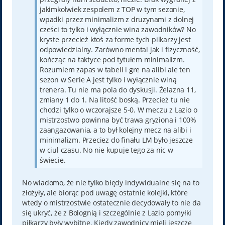
jakimkolwiek zespolem z TOP w tym sezonie,
wpadki przez minimalizm z druzynami z dolnej
cześci to tylko i wyłącznie wina zawodników? No
kryste przecież ktoś za forme tych pilkarzy jest
odpowiedzialny. Zarówno mental jak i fizyczność,
kończąc na taktyce pod tytułem minimalizm.
Rozumiem zapas w tabeli i gre na alibi ale ten
sezon w Serie A jest tylko i wyłącznie winą
trenera. Tu nie ma pola do dyskusji. Żelazna 11,
zmiany 1 do 1. Na litość boską. Przecież tu nie
chodzi tylko o wczorajsze 5-0. W meczu z Lazio o
mistrzostwo powinna być trawa gryziona i 100%
zaangazowania, a to był kolejny mecz na alibi i
minimalizm. Przeciez do finału LM było jeszcze
w ciul czasu. No nie kupuje tego za nic w
świecie.
No wiadomo, że nie tylko błędy indywidualne się na to
złożyły, ale biorąc pod uwagę ostatnie kolejki, które
wtedy o mistrzostwie ostatecznie decydowały to nie da
się ukryć, że z Bolognią i szczególnie z Lazio pomyłki
piłkarzy były wybitne. Kiedy zawodnicy mieli jeszcze