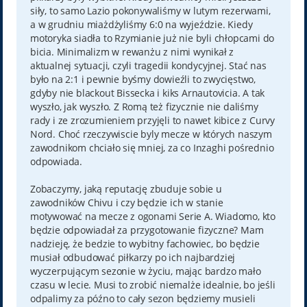
siły, to samo Lazio pokonywaliśmy w lutym rezerwami,
a w grudniu miażdżyliśmy 6:0 na wyjeździe. Kiedy
motoryka siadła to Rzymianie już nie byli chłopcami do
bicia. Minimalizm w rewanżu z nimi wynikał z
aktualnej sytuacji, czyli tragedii kondycyjnej. Stać nas
było na 2:1 i pewnie byśmy dowieźli to zwycięstwo,
gdyby nie blackout Bissecka i kiks Arnautovicia. A tak
wyszło, jak wyszło. Z Romą też fizycznie nie daliśmy
rady i ze zrozumieniem przyjęli to nawet kibice z Curvy
Nord. Choć rzeczywiscie byly mecze w których naszym
zawodnikom chciało się mniej, za co Inzaghi pośrednio
odpowiada.
Zobaczymy, jaką reputację zbuduje sobie u
zawodników Chivu i czy będzie ich w stanie
motywować na mecze z ogonami Serie A. Wiadomo, kto
będzie odpowiadał za przygotowanie fizyczne? Mam
nadzieję, że bedzie to wybitny fachowiec, bo będzie
musiał odbudować piłkarzy po ich najbardziej
wyczerpującym sezonie w życiu, mając bardzo mało
czasu w lecie. Musi to zrobić niemalże idealnie, bo jeśli
odpalimy za późno to cały sezon będziemy musieli