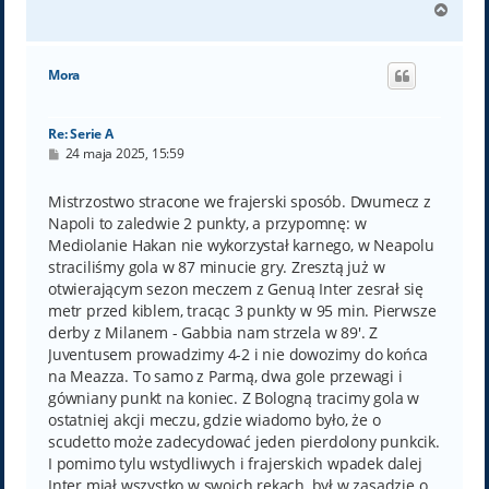
N
a
g
ó
Mora
r
ę
Re: Serie A
P
24 maja 2025, 15:59
o
s
t
Mistrzostwo stracone we frajerski sposób. Dwumecz z
Napoli to zaledwie 2 punkty, a przypomnę: w
Mediolanie Hakan nie wykorzystał karnego, w Neapolu
straciliśmy gola w 87 minucie gry. Zresztą już w
otwierającym sezon meczem z Genuą Inter zesrał się
metr przed kiblem, tracąc 3 punkty w 95 min. Pierwsze
derby z Milanem - Gabbia nam strzela w 89'. Z
Juventusem prowadzimy 4-2 i nie dowozimy do końca
na Meazza. To samo z Parmą, dwa gole przewagi i
gówniany punkt na koniec. Z Bologną tracimy gola w
ostatniej akcji meczu, gdzie wiadomo było, że o
scudetto może zadecydować jeden pierdolony punkcik.
I pomimo tylu wstydliwych i frajerskich wpadek dalej
Inter miał wszystko w swoich rękach, był w zasadzie o