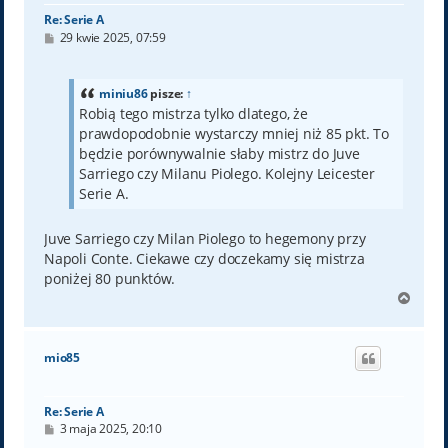
Re: Serie A
P
29 kwie 2025, 07:59
o
s
t
miniu86
pisze:
↑
Robią tego mistrza tylko dlatego, że
prawdopodobnie wystarczy mniej niż 85 pkt. To
będzie porównywalnie słaby mistrz do Juve
Sarriego czy Milanu Piolego. Kolejny Leicester
Serie A.
Juve Sarriego czy Milan Piolego to hegemony przy
Napoli Conte. Ciekawe czy doczekamy się mistrza
poniżej 80 punktów.
N
a
g
ó
mio85
r
ę
Re: Serie A
P
3 maja 2025, 20:10
o