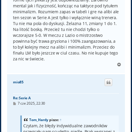
mental jak i fizyczność, kończąc na taktyce pod tytułem
minimalizm. Rozumiem zapas w tabeli i gre na alibi ale
ten sezon w Serie A jest tylko i wyłącznie winą trenera.
Tu nie ma pola do dyskusji. Żelazna 11, zmiany 1 do 1.
Na litość boską. Przecież tu nie chodzi tylko o
wczorajsze 5-0. W meczu z Lazio o mistrzostwo
powinna być trawa gryziona i 100% zaangazowania, a
to był kolejny mecz na alibi i minimalizm. Przeciez do
finału LM było jeszcze w ciul czasu. No nie kupuje tego
za nic w świecie.
N
a
g
ó
mio85
r
ę
Re: Serie A
P
7 cze 2025, 22:30
o
s
t
Tom_Hardy
pisze:
↑
Czytam, że błędy indywidualne zawodników
przegrały nam scudetto, nieźle. Brak wygranej z