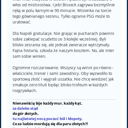
włos od mistrzostwa. I jeb! Bisseck zagrywa bezmyślnie
ręką w polu karnym w 90 minucie. Wisienka na torcie
tego gównianego sezonu. Tylko ogranie PSG może to
uratować.
Dla Napoli gratulacje. Nie grając w pucharach powinni
sobie zaklepać scudetto ze 3 kolejki wcześniej. Byli
blisko zesrania się, ale jednak zwieracze wytrzymały.
Fajna historia, szkoda że naszym kosztem. No, ale Inter
sam sobie winien.
Ogromne rozczarowanie. Wszyscy są winni po równo -
właściciele, trener i sami zawodnicy. Oby wyzwoliło to
sportową złość i wygrali uszatka. Nie chcę wiedzieć jak
smakuje zero tituli będąc blisko trofeum w każdych
rozgrywkach.
Nienawiścią bije każdy mur, każdy kąt,
za daleko stąd
do gór złotych,
tu najłatwiej nocą poczuć ból i kłopoty,
Co za ludzie mordują się dla paru złotych?!