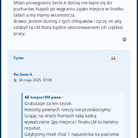
Milan po wygraniu Serie A dzisiaj nie łapie się do
pucharów, Napoli po wygraniu zajęło miejsce w środku
tabeli a my mamy wicemistrza.
Brawo. Jestem dumny z tych chłopaków i życzę im aby
zdobyli tą LM która będzie ukoronowaniem ich ciężkiej
pracy.
N
a
g
ó
Cyrax
r
ę
Re: Serie A
P
24 maja 2025, 07:06
o
s
t
bonjovi100
pisze:
↑
Gratulacje za ten sezon.
Niestety pewnych rzeczy nie przeskoczymy.
Grając na 4rech frontach taką kadrą
wywalczenie 2go miejsca i finału LM to świetny
rezultat.
Gdybyśmy mieli choć 1 napastnika na poziomie