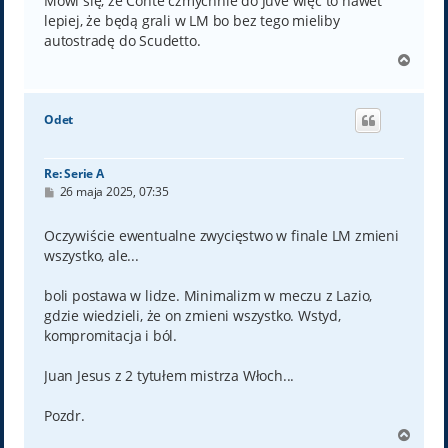
Mówi się, że Conte czmychnie do Juve więc to nawet
lepiej, że będą grali w LM bo bez tego mieliby
autostradę do Scudetto.
N
a
g
ó
Odet
r
ę
Re: Serie A
P
26 maja 2025, 07:35
o
s
t
Oczywiście ewentualne zwycięstwo w finale LM zmieni
wszystko, ale...
boli postawa w lidze. Minimalizm w meczu z Lazio,
gdzie wiedzieli, że on zmieni wszystko. Wstyd,
kompromitacja i ból.
Juan Jesus z 2 tytułem mistrza Włoch...
Pozdr.
N