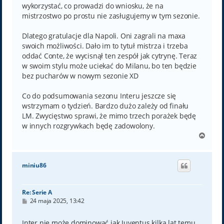
wykorzystać, co prowadzi do wniosku, że na
mistrzostwo po prostu nie zasługujemy w tym sezonie.
Dlatego gratulacje dla Napoli. Oni zagrali na maxa
swoich możliwości. Dało im to tytuł mistrza i trzeba
oddać Conte, że wycisnął ten zespół jak cytrynę. Teraz
w swoim stylu może uciekać do Milanu, bo ten będzie
bez pucharów w nowym sezonie XD
Co do podsumowania sezonu Interu jeszcze się
wstrzymam o tydzień. Bardzo dużo zależy od finału
LM. Zwycięstwo sprawi, że mimo trzech porażek będę
w innych rozgrywkach będę zadowolony.
N
a
g
ó
miniu86
r
ę
Re: Serie A
P
24 maja 2025, 13:42
o
s
t
Inter nie może dominować jak Juventus kilka lat temu