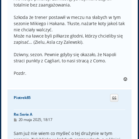
totalnie bez zaangażowania.
Szkoda że trener postawił w meczu na słabych w tym
sezonie Mikiego i Hakana. Tłuste, nażarte koty jakoś tak
nie chciały walczyć.
Może na ławce byli piłkarze głodni, którzy chcieliby się
zapisać... (Zielu, Asla czy Zalewski).
Dziwny, sezon. Pewnie gdyby się okazało, że Napoli
straci punkty z Cagliari, to nasi stracą z Como.
Pozdr.
N
a
g
ó
Piotrek85
r
ę
Re: Serie A
P
20 maja 2025, 18:17
o
s
t
Sam już nie wiem co myśleć o tej drużynie w tym