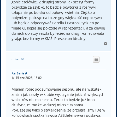
gonić czołówkę. Z drugiej strony, jak szczyt formy
przyjdzie za szybko, to będzie powtórka z rozrywki i
człapanie po boisku od połowy kwietnia. Ciężko o
optymizm patrząc na to, że gdy większość odpoczywa
lub będzie odpoczywać Barella i Bastoni, tydzień po
finale CL kopią się po czole w reprezentacji, a za chwilę
do nich dołączy reszta by lecieć na drugi koniec świata
grając bez formy w KMŚ. Preseason idealny.
N
a
g
ó
miniu86
r
ę
Re: Serie A
P
15 cze 2025, 15:02
o
s
t
Miałem robić podsumowanie sezonu, ale na wskutek
zmian jak zaszły w klubie wyciąganie jakichś większych
wniosków nie ma sensu. Teraz to będzie już inna
drużyna, mimo że w dużej mierze ta sama.
Pokuszę się tylko o stwierdzenie, że przegraliśmy ligę w
końcówkach spotkań swoją ASSdefensywą i postawą.