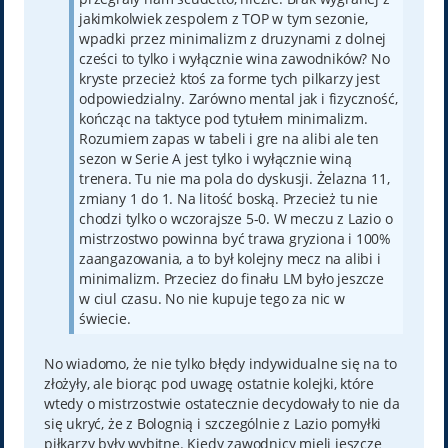
jakimkolwiek zespolem z TOP w tym sezonie,
wpadki przez minimalizm z druzynami z dolnej
cześci to tylko i wyłącznie wina zawodników? No
kryste przecież ktoś za forme tych pilkarzy jest
odpowiedzialny. Zarówno mental jak i fizyczność,
kończąc na taktyce pod tytułem minimalizm.
Rozumiem zapas w tabeli i gre na alibi ale ten
sezon w Serie A jest tylko i wyłącznie winą
trenera. Tu nie ma pola do dyskusji. Żelazna 11,
zmiany 1 do 1. Na litość boską. Przecież tu nie
chodzi tylko o wczorajsze 5-0. W meczu z Lazio o
mistrzostwo powinna być trawa gryziona i 100%
zaangazowania, a to był kolejny mecz na alibi i
minimalizm. Przeciez do finału LM było jeszcze
w ciul czasu. No nie kupuje tego za nic w
świecie.
No wiadomo, że nie tylko błędy indywidualne się na to
złożyły, ale biorąc pod uwagę ostatnie kolejki, które
wtedy o mistrzostwie ostatecznie decydowały to nie da
się ukryć, że z Bolognią i szczególnie z Lazio pomyłki
piłkarzy były wybitne. Kiedy zawodnicy mieli jeszcze