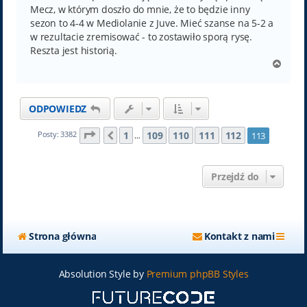
Mecz, w którym doszło do mnie, że to będzie inny
sezon to 4-4 w Mediolanie z Juve. Mieć szanse na 5-2 a
w rezultacie zremisować - to zostawiło sporą rysę.
Reszta jest historią.
N
a
g
ó
ODPOWIEDZ
r
ę
Strona
113
z
113
1
109
110
111
112
Posty: 3382
113
Poprzednia
…
Przejdź do
Strona główna
Kontakt z nami
Absolution Style by
Premium phpBB Styles