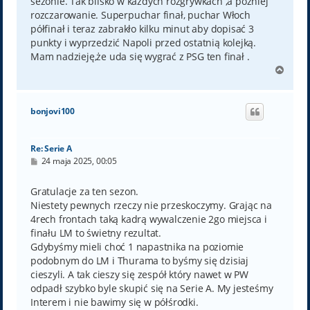
sezonie. Tak blisko w każdych rozgrywkach ,a później
rozczarowanie. Superpuchar finał, puchar Włoch
półfinał i teraz zabrakło kilku minut aby dopisać 3
punkty i wyprzedzić Napoli przed ostatnią kolejką.
Mam nadzieję,że uda się wygrać z PSG ten finał .
N
a
g
ó
bonjovi100
r
ę
Re: Serie A
P
24 maja 2025, 00:05
o
s
t
Gratulacje za ten sezon.
Niestety pewnych rzeczy nie przeskoczymy. Grając na
4rech frontach taką kadrą wywalczenie 2go miejsca i
finału LM to świetny rezultat.
Gdybyśmy mieli choć 1 napastnika na poziomie
podobnym do LM i Thurama to byśmy się dzisiaj
cieszyli. A tak cieszy się zespół który nawet w PW
odpadł szybko byle skupić się na Serie A. My jesteśmy
Interem i nie bawimy się w półśrodki.