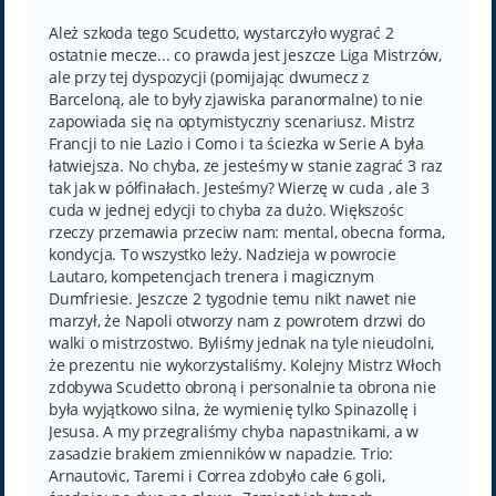
s
t
Ależ szkoda tego Scudetto, wystarczyło wygrać 2
ostatnie mecze... co prawda jest jeszcze Liga Mistrzów,
ale przy tej dyspozycji (pomijając dwumecz z
Barceloną, ale to były zjawiska paranormalne) to nie
zapowiada się na optymistyczny scenariusz. Mistrz
Francji to nie Lazio i Como i ta ściezka w Serie A była
łatwiejsza. No chyba, ze jesteśmy w stanie zagrać 3 raz
tak jak w półfinałach. Jesteśmy? Wierzę w cuda , ale 3
cuda w jednej edycji to chyba za dużo. Większośc
rzeczy przemawia przeciw nam: mental, obecna forma,
kondycja. To wszystko leży. Nadzieja w powrocie
Lautaro, kompetencjach trenera i magicznym
Dumfriesie. Jeszcze 2 tygodnie temu nikt nawet nie
marzył, że Napoli otworzy nam z powrotem drzwi do
walki o mistrzostwo. Byliśmy jednak na tyle nieudolni,
że prezentu nie wykorzystaliśmy. Kolejny Mistrz Włoch
zdobywa Scudetto obroną i personalnie ta obrona nie
była wyjątkowo silna, że wymienię tylko Spinazollę i
Jesusa. A my przegraliśmy chyba napastnikami, a w
zasadzie brakiem zmienników w napadzie. Trio:
Arnautovic, Taremi i Correa zdobyło całe 6 goli,