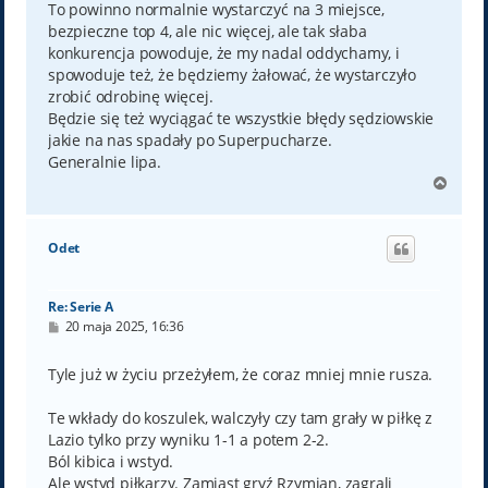
To powinno normalnie wystarczyć na 3 miejsce,
bezpieczne top 4, ale nic więcej, ale tak słaba
konkurencja powoduje, że my nadal oddychamy, i
spowoduje też, że będziemy żałować, że wystarczyło
zrobić odrobinę więcej.
Będzie się też wyciągać te wszystkie błędy sędziowskie
jakie na nas spadały po Superpucharze.
Generalnie lipa.
N
a
g
ó
Odet
r
ę
Re: Serie A
P
20 maja 2025, 16:36
o
s
t
Tyle już w życiu przeżyłem, że coraz mniej mnie rusza.
Te wkłady do koszulek, walczyły czy tam grały w piłkę z
Lazio tylko przy wyniku 1-1 a potem 2-2.
Ból kibica i wstyd.
Ale wstyd piłkarzy. Zamiast gryź Rzymian, zagrali