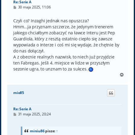
Re: Serie A
P
30 maja 2025, 11:06
o
s
t
Czyli co? Inzaghi jednak nas opuszcza?
Hmm...ja przyznam szczerze, że jedynym trenerem
jakiego chciałbym zobaczyć na ławce Interu jest Pep
Guardiola, który z resztą ostatnio ciepło się zawsze
wypowiada o Interze i coś mi się wydaje, że chętnie by
do nas dołączył.
A z obecnie realnych nazwisk, to niech już przyjdzie
ten Fabregas. Jeśli 4. miejsce w lidze w przyszłym
sezonie ugra, to unznam to za sukces.
N
a
g
ó
mio85
r
ę
Re: Serie A
P
31 maja 2025, 20:24
o
s
t
miniu86
pisze:
↑