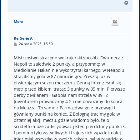
N
a
g
ó
Mora
r
ę
Re: Serie A
P
24 maja 2025, 15:59
o
s
t
Mistrzostwo stracone we frajerski sposób. Dwumecz z
Napoli to zaledwie 2 punkty, a przypomnę: w
Mediolanie Hakan nie wykorzystał karnego, w Neapolu
straciliśmy gola w 87 minucie gry. Zresztą już w
otwierającym sezon meczem z Genuą Inter zesrał się
metr przed kiblem, tracąc 3 punkty w 95 min. Pierwsze
derby z Milanem - Gabbia nam strzela w 89'. Z
Juventusem prowadzimy 4-2 i nie dowozimy do końca
na Meazza. To samo z Parmą, dwa gole przewagi i
gówniany punkt na koniec. Z Bologną tracimy gola w
ostatniej akcji meczu, gdzie wiadomo było, że o
scudetto może zadecydować jeden pierdolony punkcik.
I pomimo tylu wstydliwych i frajerskich wpadek dalej
Inter miał wszystko w swoich rękach, był w zasadzie o