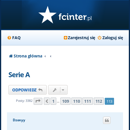
FAQ
Zarejestruj się
Zaloguj się
Strona główna
Serie A
ODPOWIEDZ
Strona
113
z
113
1
109
110
111
112
Posty: 3382
113
Poprzednia
…
Dzonyy