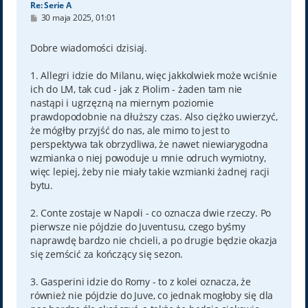
Re: Serie A
P
30 maja 2025, 01:01
o
s
t
Dobre wiadomości dzisiaj.
1. Allegri idzie do Milanu, więc jakkolwiek może wciśnie
ich do LM, tak cud - jak z Piolim - żaden tam nie
nastąpi i ugrzęzną na miernym poziomie
prawdopodobnie na dłuższy czas. Also ciężko uwierzyć,
że mógłby przyjść do nas, ale mimo to jest to
perspektywa tak obrzydliwa, że nawet niewiarygodna
wzmianka o niej powoduje u mnie odruch wymiotny,
więc lepiej, żeby nie miały takie wzmianki żadnej racji
bytu.
2. Conte zostaje w Napoli - co oznacza dwie rzeczy. Po
pierwsze nie pójdzie do Juventusu, czego byśmy
naprawdę bardzo nie chcieli, a po drugie będzie okazja
się zemścić za kończący się sezon.
3. Gasperini idzie do Romy - to z kolei oznacza, że
również nie pójdzie do Juve, co jednak mogłoby się dla