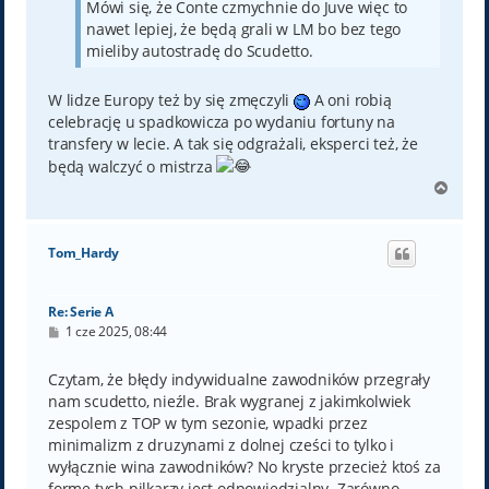
Mówi się, że Conte czmychnie do Juve więc to
nawet lepiej, że będą grali w LM bo bez tego
mieliby autostradę do Scudetto.
W lidze Europy też by się zmęczyli
A oni robią
celebrację u spadkowicza po wydaniu fortuny na
transfery w lecie. A tak się odgrażali, eksperci też, że
będą walczyć o mistrza
N
a
g
ó
Tom_Hardy
r
ę
Re: Serie A
P
1 cze 2025, 08:44
o
s
t
Czytam, że błędy indywidualne zawodników przegrały
nam scudetto, nieźle. Brak wygranej z jakimkolwiek
zespolem z TOP w tym sezonie, wpadki przez
minimalizm z druzynami z dolnej cześci to tylko i
wyłącznie wina zawodników? No kryste przecież ktoś za
forme tych pilkarzy jest odpowiedzialny. Zarówno