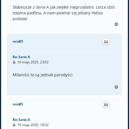
s
t
Słabeusze z Serie A jak zwykle nieprzydatni. Lecce dziś
totalna padlina. A nam pewnie się jebany Hellas
postawi
N
a
g
ó
mio85
r
ę
Re: Serie A
P
14 maja 2025, 23:02
o
s
t
Milaniści to są jednak parodyści
N
a
g
ó
mio85
r
ę
Re: Serie A
P
19 maja 2025, 18:32
o