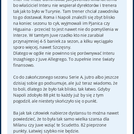
bo właściciel Interu nie wspierał dyrektorów i trenera
tak jak to było w Turynie. Tam trener chciał zawodnika
to go dostawał, Roma i Napoli znaleźli się zbyt blisko
na koniec sezonu to cyk, wyjmowali im Pjanica czy
Higuaina - przecież to jest nawet nie do pomyślenia w
Interze. W tamtym Juve rzadko kto nie zarabiał
przynajmniej 4-5 baniek za sezon, a kilku wyciągało
sporo więcej, nawet Szczęsny.
Dlatego w ogóle nie powinno się porównywać Interu
Inzaghiego z Juve Allegrego. To zupełnie inne światy
finansowo.
Co do zakończonego sezonu Serie A, jutro albo jeszcze
dzisiaj sobie go podsumuje, ale już teraz wiadomo, że
to boli, dlatego że było tak blisko, tak łatwo. Gdyby
Napoli zdobyło 88 pkt to każdy już by się z tym
pogodził, ale niestety skończyło się o punkt.
Ba jak tak człowiek nabierze dystansu to można nawet
powiedzieć, że to była tak samo wielka szansa dla
Milanu czy Juve wziąć te Scudetto. 82 pieprzone
punkty. Łatwiej szybko nie będzie.