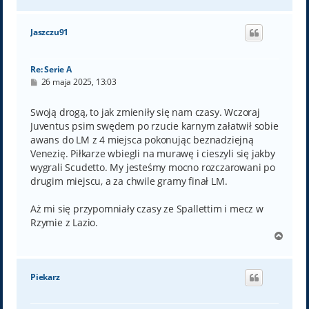
a
g
ó
Jaszczu91
r
ę
Re: Serie A
P
26 maja 2025, 13:03
o
s
t
Swoją drogą, to jak zmieniły się nam czasy. Wczoraj
Juventus psim swędem po rzucie karnym załatwił sobie
awans do LM z 4 miejsca pokonując beznadziejną
Venezię. Piłkarze wbiegli na murawę i cieszyli się jakby
wygrali Scudetto. My jesteśmy mocno rozczarowani po
drugim miejscu, a za chwile gramy finał LM.
Aż mi się przypomniały czasy ze Spallettim i mecz w
Rzymie z Lazio.
N
a
g
ó
Piekarz
r
ę