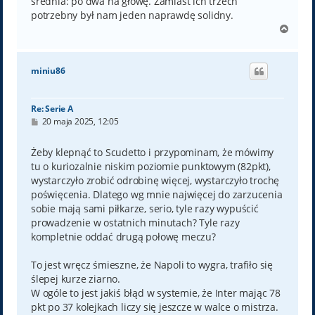
średnia: po dwa na głowę. Zamiast ich trzech
potrzebny był nam jeden naprawdę solidny.
N
a
g
ó
miniu86
r
ę
Re: Serie A
P
20 maja 2025, 12:05
o
s
t
Żeby klepnąć to Scudetto i przypominam, że mówimy
tu o kuriozalnie niskim poziomie punktowym (82pkt),
wystarczyło zrobić odrobinę więcej, wystarczyło trochę
poświęcenia. Dlatego wg mnie najwięcej do zarzucenia
sobie mają sami piłkarze, serio, tyle razy wypuścić
prowadzenie w ostatnich minutach? Tyle razy
kompletnie oddać drugą połowę meczu?
To jest wręcz śmieszne, że Napoli to wygra, trafiło się
ślepej kurze ziarno.
W ogóle to jest jakiś błąd w systemie, że Inter mając 78
pkt po 37 kolejkach liczy się jeszcze w walce o mistrza.