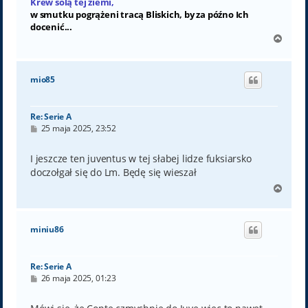
Krew solą tej ziemi,
w smutku pogrążeni tracą Bliskich, by za późno Ich
docenić...
N
a
g
ó
mio85
r
ę
Re: Serie A
P
25 maja 2025, 23:52
o
s
t
I jeszcze ten juventus w tej słabej lidze fuksiarsko
doczołgał się do Lm. Będę się wieszał
N
a
g
ó
miniu86
r
ę
Re: Serie A
P
26 maja 2025, 01:23
o
s
t