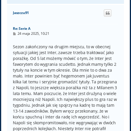
a
g
ó
Jaszczu91
r
ę
Re: Serie A
P
24 maja 2025, 10:21
o
s
t
Sezon zakończony na drugim miejscu, to w obecnej
sytuacji jakiej jest Inter, zawsze trzeba traktować jako
porażkę. Od 5 lat możemy mówić o tym, że Inter jest
faworytem do wygrania scudetto. Jednak mamy tylko 2
tytuły na koncie w tym okresie. Dla mnie to o dwa za
mało. Inter powinien być hegemonem jak Juventus
kilka lat temu i seryjnie gromadzić tytuły. Ta przegrana
z Napoli, to jeszcze większa porażka niż ta z Milanem 3
lata temu. Mam poczucie, że Inter jest drużyną o wiele
mocniejszą niż Napoli. Ich największy plus to gra raz w
tygodniu. Jednak jak się spojrzy na kadrę to mają tam
13-14 zawodników. Byłem wręcz przekonany, że w
końcu spuchną i Inter da radę ich wyprzedzić. No i
Napoli się skompromitowało, nie wygrywając w dwóch
poprzednich kolejkach. Niestety Inter nie potrafił