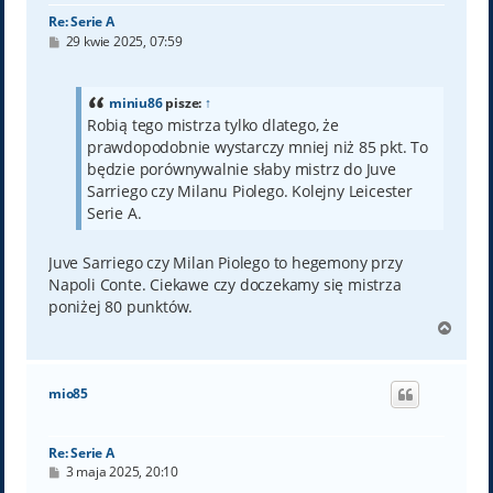
Re: Serie A
P
29 kwie 2025, 07:59
o
s
t
miniu86
pisze:
↑
Robią tego mistrza tylko dlatego, że
prawdopodobnie wystarczy mniej niż 85 pkt. To
będzie porównywalnie słaby mistrz do Juve
Sarriego czy Milanu Piolego. Kolejny Leicester
Serie A.
Juve Sarriego czy Milan Piolego to hegemony przy
Napoli Conte. Ciekawe czy doczekamy się mistrza
poniżej 80 punktów.
N
a
g
ó
mio85
r
ę
Re: Serie A
P
3 maja 2025, 20:10
o