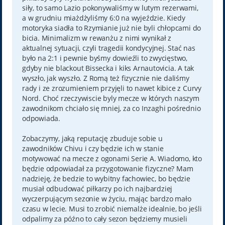
siły, to samo Lazio pokonywaliśmy w lutym rezerwami,
a w grudniu miażdżyliśmy 6:0 na wyjeździe. Kiedy
motoryka siadła to Rzymianie już nie byli chłopcami do
bicia. Minimalizm w rewanżu z nimi wynikał z
aktualnej sytuacji, czyli tragedii kondycyjnej. Stać nas
było na 2:1 i pewnie byśmy dowieźli to zwycięstwo,
gdyby nie blackout Bissecka i kiks Arnautovicia. A tak
wyszło, jak wyszło. Z Romą też fizycznie nie daliśmy
rady i ze zrozumieniem przyjęli to nawet kibice z Curvy
Nord. Choć rzeczywiscie byly mecze w których naszym
zawodnikom chciało się mniej, za co Inzaghi pośrednio
odpowiada.
Zobaczymy, jaką reputację zbuduje sobie u
zawodników Chivu i czy będzie ich w stanie
motywować na mecze z ogonami Serie A. Wiadomo, kto
będzie odpowiadał za przygotowanie fizyczne? Mam
nadzieję, że bedzie to wybitny fachowiec, bo będzie
musiał odbudować piłkarzy po ich najbardziej
wyczerpującym sezonie w życiu, mając bardzo mało
czasu w lecie. Musi to zrobić niemalże idealnie, bo jeśli
odpalimy za późno to cały sezon będziemy musieli