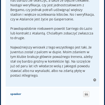
nas bardzo źle skończyć, a także że będzie ciekawie.
Nastąpi weryfikacja, czy jest jednostrzałowcem z
Bergamo, czy jednak potrafi udźwignąć większy
stadion i większe oczekiwania kibiców. No i weryfikacja,
czy w Atalancie jest życie po Gaspersonie.
Prawdopodobnie niebawem powrót Sarriego do Lazio
lub kontrakt z Atalantą. Chciałbym zobaczyć zwłaszcza
to drugie.
Najważniejszy wniosek z tego wszystkiego jest taki, że
Juventus został z palcem w dupie. Moim zdaniem w
tym klubie brakuje głównie poważnego trenera, ażeby
stał się bardzo groźny w kontekście ligi. Na szczęście
już od paru lat ich włodarze wolą z jakiegoś powodu
stawiać albo na wynalazki, albo na zdartą płytę w
postaci Allegriego.
N
a
g
ó
speaker
r
ę