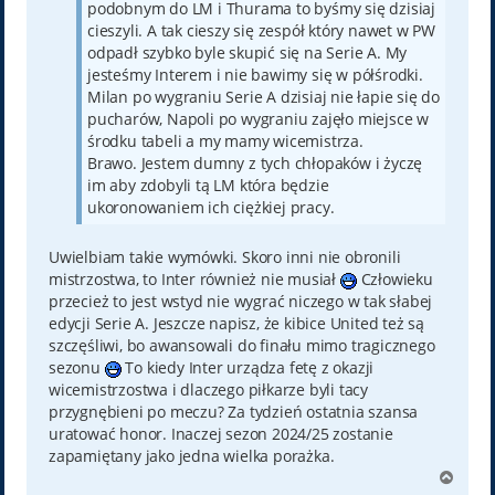
podobnym do LM i Thurama to byśmy się dzisiaj
cieszyli. A tak cieszy się zespół który nawet w PW
odpadł szybko byle skupić się na Serie A. My
jesteśmy Interem i nie bawimy się w półśrodki.
Milan po wygraniu Serie A dzisiaj nie łapie się do
pucharów, Napoli po wygraniu zajęło miejsce w
środku tabeli a my mamy wicemistrza.
Brawo. Jestem dumny z tych chłopaków i życzę
im aby zdobyli tą LM która będzie
ukoronowaniem ich ciężkiej pracy.
Uwielbiam takie wymówki. Skoro inni nie obronili
mistrzostwa, to Inter również nie musiał
Człowieku
przecież to jest wstyd nie wygrać niczego w tak słabej
edycji Serie A. Jeszcze napisz, że kibice United też są
szczęśliwi, bo awansowali do finału mimo tragicznego
sezonu
To kiedy Inter urządza fetę z okazji
wicemistrzostwa i dlaczego piłkarze byli tacy
przygnębieni po meczu? Za tydzień ostatnia szansa
uratować honor. Inaczej sezon 2024/25 zostanie
zapamiętany jako jedna wielka porażka.
N