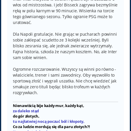
włos od mistrzostwa. I jeb! Bisseck zagrywa bezmyślnie
ręką w polu karnym w 90 minucie. Wisienka na torcie
tego gównianego sezonu. Tylko ogranie PSG może to
uratować.
Dla Napoli gratulacje. Nie grając w pucharach powinni
sobie zaklepać scudetto ze 3 kolejki wcześniej. Byli
blisko zesrania się, ale jednak zwieracze wytrzymały.
Fajna historia, szkoda że naszym kosztem. No, ale Inter
sam sobie winien.
Ogromne rozczarowanie. Wszyscy są winni po równo -
właściciele, trener i sami zawodnicy. Oby wyzwoliło to
sportową złość i wygrali uszatka. Nie chcę wiedzieć jak
smakuje zero tituli będąc blisko trofeum w każdych
rozgrywkach.
Nienawiścią bije każdy mur, każdy kąt,
za daleko stąd
do gór złotych,
tu najłatwiej nocą poczuć ból i kłopoty,
Co za ludzie mordują się dla paru złotych?!