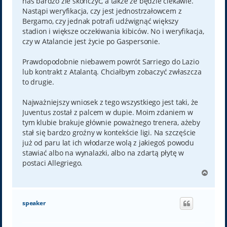
nas bardzo źle skończyć, a także że będzie ciekawie.
Nastąpi weryfikacja, czy jest jednostrzałowcem z
Bergamo, czy jednak potrafi udźwignąć większy
stadion i większe oczekiwania kibiców. No i weryfikacja,
czy w Atalancie jest życie po Gaspersonie.
Prawdopodobnie niebawem powrót Sarriego do Lazio
lub kontrakt z Atalantą. Chciałbym zobaczyć zwłaszcza
to drugie.
Najważniejszy wniosek z tego wszystkiego jest taki, że
Juventus został z palcem w dupie. Moim zdaniem w
tym klubie brakuje głównie poważnego trenera, ażeby
stał się bardzo groźny w kontekście ligi. Na szczęście
już od paru lat ich włodarze wolą z jakiegoś powodu
stawiać albo na wynalazki, albo na zdartą płytę w
postaci Allegriego.
N
a
g
ó
speaker
r
ę