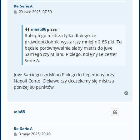
Re: Serie A
P
29 kwie 2025, 07:59
o
s
t
miniu86
pisze:
↑
Robią tego mistrza tylko dlatego, że
prawdopodobnie wystarczy mniej niż 85 pkt. To
będzie porównywalnie słaby mistrz do Juve
Sarriego czy Milanu Piolego. Kolejny Leicester
Serie A.
Juve Sarriego czy Milan Piolego to hegemony przy
Napoli Conte. Ciekawe czy doczekamy się mistrza
poniżej 80 punktów.
N
a
g
ó
mio85
r
ę
Re: Serie A
P
3 maja 2025, 20:10
o