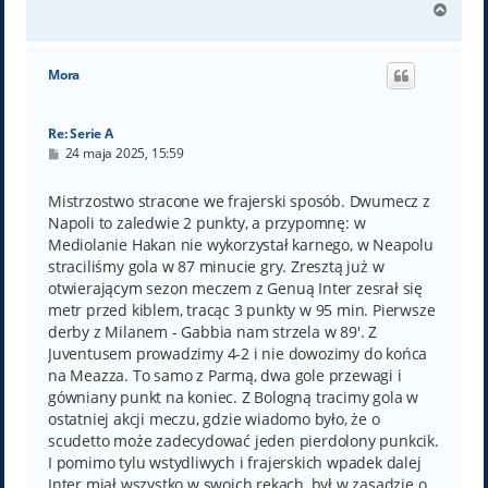
N
a
g
ó
Mora
r
ę
Re: Serie A
P
24 maja 2025, 15:59
o
s
t
Mistrzostwo stracone we frajerski sposób. Dwumecz z
Napoli to zaledwie 2 punkty, a przypomnę: w
Mediolanie Hakan nie wykorzystał karnego, w Neapolu
straciliśmy gola w 87 minucie gry. Zresztą już w
otwierającym sezon meczem z Genuą Inter zesrał się
metr przed kiblem, tracąc 3 punkty w 95 min. Pierwsze
derby z Milanem - Gabbia nam strzela w 89'. Z
Juventusem prowadzimy 4-2 i nie dowozimy do końca
na Meazza. To samo z Parmą, dwa gole przewagi i
gówniany punkt na koniec. Z Bologną tracimy gola w
ostatniej akcji meczu, gdzie wiadomo było, że o
scudetto może zadecydować jeden pierdolony punkcik.
I pomimo tylu wstydliwych i frajerskich wpadek dalej
Inter miał wszystko w swoich rękach, był w zasadzie o