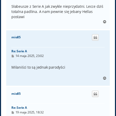
s
t
Słabeusze z Serie A jak zwykle nieprzydatni. Lecce dziś
totalna padlina. A nam pewnie się jebany Hellas
postawi
N
a
g
ó
mio85
r
ę
Re: Serie A
P
14 maja 2025, 23:02
o
s
t
Milaniści to są jednak parodyści
N
a
g
ó
mio85
r
ę
Re: Serie A
P
19 maja 2025, 18:32
o