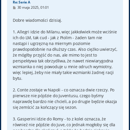
Re: Serie A
P
30 maja 2025, 01:01
o
s
t
Dobre wiadomości dzisiaj.
1. Allegri idzie do Milanu, więc jakkolwiek może wciśnie
ich do LM, tak cud - jak z Piolim - żaden tam nie
nastąpi i ugrzęzną na miernym poziomie
prawdopodobnie na dłuższy czas. Also ciężko uwierzyć,
że mógłby przyjść do nas, ale mimo to jest to
perspektywa tak obrzydliwa, że nawet niewiarygodna
wzmianka o niej powoduje u mnie odruch wymiotny,
więc lepiej, żeby nie miały takie wzmianki żadnej racji
bytu.
2. Conte zostaje w Napoli - co oznacza dwie rzeczy. Po
pierwsze nie pójdzie do Juventusu, czego byśmy
naprawdę bardzo nie chcieli, a po drugie będzie okazja
się zemścić za kończący się sezon.
3. Gasperini idzie do Romy - to z kolei oznacza, że
również nie pójdzie do Juve, co jednak mogłoby się dla