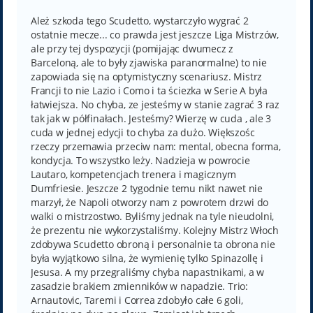
s
t
Ależ szkoda tego Scudetto, wystarczyło wygrać 2
ostatnie mecze... co prawda jest jeszcze Liga Mistrzów,
ale przy tej dyspozycji (pomijając dwumecz z
Barceloną, ale to były zjawiska paranormalne) to nie
zapowiada się na optymistyczny scenariusz. Mistrz
Francji to nie Lazio i Como i ta ściezka w Serie A była
łatwiejsza. No chyba, ze jesteśmy w stanie zagrać 3 raz
tak jak w półfinałach. Jesteśmy? Wierzę w cuda , ale 3
cuda w jednej edycji to chyba za dużo. Większośc
rzeczy przemawia przeciw nam: mental, obecna forma,
kondycja. To wszystko leży. Nadzieja w powrocie
Lautaro, kompetencjach trenera i magicznym
Dumfriesie. Jeszcze 2 tygodnie temu nikt nawet nie
marzył, że Napoli otworzy nam z powrotem drzwi do
walki o mistrzostwo. Byliśmy jednak na tyle nieudolni,
że prezentu nie wykorzystaliśmy. Kolejny Mistrz Włoch
zdobywa Scudetto obroną i personalnie ta obrona nie
była wyjątkowo silna, że wymienię tylko Spinazollę i
Jesusa. A my przegraliśmy chyba napastnikami, a w
zasadzie brakiem zmienników w napadzie. Trio:
Arnautovic, Taremi i Correa zdobyło całe 6 goli,