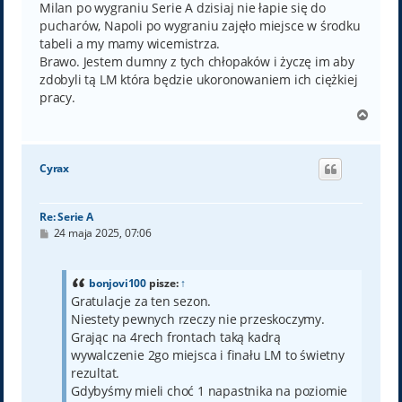
Milan po wygraniu Serie A dzisiaj nie łapie się do
pucharów, Napoli po wygraniu zajęło miejsce w środku
tabeli a my mamy wicemistrza.
Brawo. Jestem dumny z tych chłopaków i życzę im aby
zdobyli tą LM która będzie ukoronowaniem ich ciężkiej
pracy.
N
a
g
ó
Cyrax
r
ę
Re: Serie A
P
24 maja 2025, 07:06
o
s
t
bonjovi100
pisze:
↑
Gratulacje za ten sezon.
Niestety pewnych rzeczy nie przeskoczymy.
Grając na 4rech frontach taką kadrą
wywalczenie 2go miejsca i finału LM to świetny
rezultat.
Gdybyśmy mieli choć 1 napastnika na poziomie