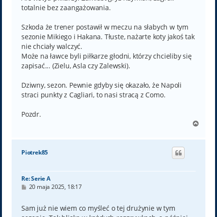
totalnie bez zaangażowania.
Szkoda że trener postawił w meczu na słabych w tym
sezonie Mikiego i Hakana. Tłuste, nażarte koty jakoś tak
nie chciały walczyć.
Może na ławce byli piłkarze głodni, którzy chcieliby się
zapisać... (Zielu, Asla czy Zalewski).
Dziwny, sezon. Pewnie gdyby się okazało, że Napoli
straci punkty z Cagliari, to nasi stracą z Como.
Pozdr.
N
a
g
ó
Piotrek85
r
ę
Re: Serie A
P
20 maja 2025, 18:17
o
s
t
Sam już nie wiem co myśleć o tej drużynie w tym