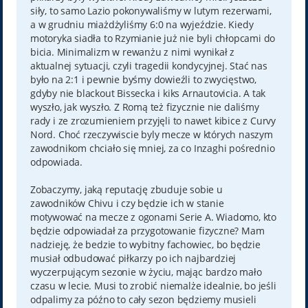
siły, to samo Lazio pokonywaliśmy w lutym rezerwami,
a w grudniu miażdżyliśmy 6:0 na wyjeździe. Kiedy
motoryka siadła to Rzymianie już nie byli chłopcami do
bicia. Minimalizm w rewanżu z nimi wynikał z
aktualnej sytuacji, czyli tragedii kondycyjnej. Stać nas
było na 2:1 i pewnie byśmy dowieźli to zwycięstwo,
gdyby nie blackout Bissecka i kiks Arnautovicia. A tak
wyszło, jak wyszło. Z Romą też fizycznie nie daliśmy
rady i ze zrozumieniem przyjęli to nawet kibice z Curvy
Nord. Choć rzeczywiscie byly mecze w których naszym
zawodnikom chciało się mniej, za co Inzaghi pośrednio
odpowiada.
Zobaczymy, jaką reputację zbuduje sobie u
zawodników Chivu i czy będzie ich w stanie
motywować na mecze z ogonami Serie A. Wiadomo, kto
będzie odpowiadał za przygotowanie fizyczne? Mam
nadzieję, że bedzie to wybitny fachowiec, bo będzie
musiał odbudować piłkarzy po ich najbardziej
wyczerpującym sezonie w życiu, mając bardzo mało
czasu w lecie. Musi to zrobić niemalże idealnie, bo jeśli
odpalimy za późno to cały sezon będziemy musieli