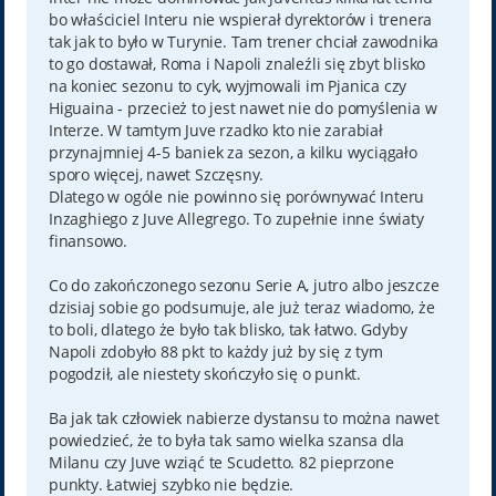
bo właściciel Interu nie wspierał dyrektorów i trenera
tak jak to było w Turynie. Tam trener chciał zawodnika
to go dostawał, Roma i Napoli znaleźli się zbyt blisko
na koniec sezonu to cyk, wyjmowali im Pjanica czy
Higuaina - przecież to jest nawet nie do pomyślenia w
Interze. W tamtym Juve rzadko kto nie zarabiał
przynajmniej 4-5 baniek za sezon, a kilku wyciągało
sporo więcej, nawet Szczęsny.
Dlatego w ogóle nie powinno się porównywać Interu
Inzaghiego z Juve Allegrego. To zupełnie inne światy
finansowo.
Co do zakończonego sezonu Serie A, jutro albo jeszcze
dzisiaj sobie go podsumuje, ale już teraz wiadomo, że
to boli, dlatego że było tak blisko, tak łatwo. Gdyby
Napoli zdobyło 88 pkt to każdy już by się z tym
pogodził, ale niestety skończyło się o punkt.
Ba jak tak człowiek nabierze dystansu to można nawet
powiedzieć, że to była tak samo wielka szansa dla
Milanu czy Juve wziąć te Scudetto. 82 pieprzone
punkty. Łatwiej szybko nie będzie.